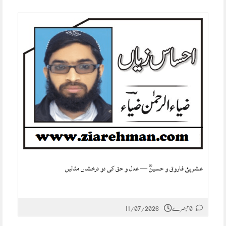
عشرہئ فاروق و حسینؓ — عدل و حق کی دو درخشاں مثالیں
0 تبصرے
11/07/2026