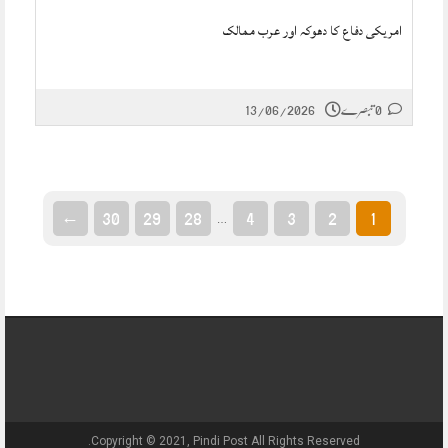
امریکی دفاع کا دھوکہ اور عرب ممالک
0 تبصرے
13/06/2026
←
30
29
28
4
3
2
1
…
Copyright © 2021, Pindi Post All Rights Reserved.