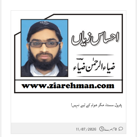
پٹرول سستا، مگر عوام کے لیے نہیں!
0 تبصرے
11/07/2026