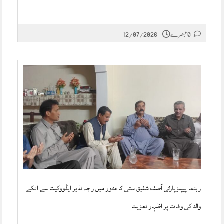
0 تبصرے
12/07/2026
راہنما پیپلزپارٹی آصف شفیق ستی کا مٹور میں راجہ نذیر ایڈووکیٹ سے انکے
والد کی وفات پر اظہار تعزیت