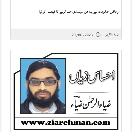
وفاقی حکومت نےایندھن سبسڈی ختم کرنے کا فیصلہ کر لیا
0 تبصرے
23/06/2026