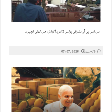
ایس ایس پی آپریشنزکی پولیس لائنز ہیڈکوارٹرز میں کھلی کچہری
0 تبصرے
07/07/2026