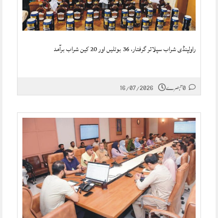
راولپنڈی شراب سپلائر گرفتار، 36 بوتلیں اور 20 کین شراب برآمد
0 تبصرے
16/07/2026