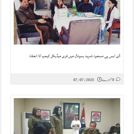
ڈی ایس پی مسعود شہید ہسپتال میں فری میڈیکل کیمپ کا انعقاد
0 تبصرے
07/07/2026