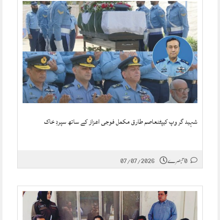
شہید گر وپ کیپٹنعاصم طارق مکمل فوجی اعزاز کے ساتھ سپردِ خاک
0 تبصرے
07/07/2026