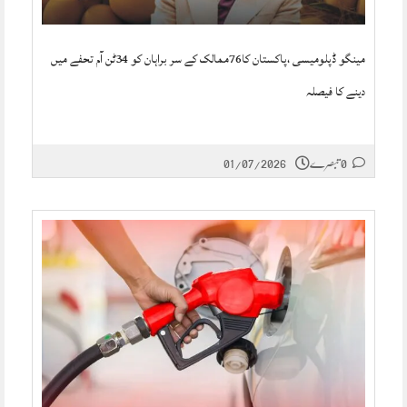
مینگو ڈپلومیسی ،پاکستان کا76ممالک کے سر براہان کو 34ٹن آم تحفے میں
دینے کا فیصلہ
0 تبصرے
01/07/2026