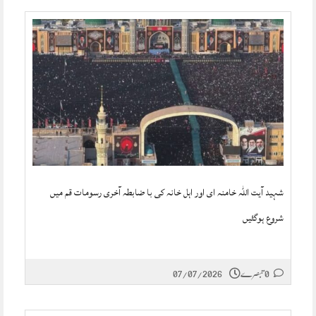
شہید آیت اللہ خامنہ ای اور اہل خانہ کی با ضابطہ آخری رسومات قم میں
شروع ہوگئیں
0 تبصرے
07/07/2026