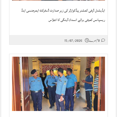
ایڈیشنل ڈپٹی کمشنر ہیڈکوارٹر کی زیرِ صدارت ڈسٹرکٹ ایمرجنسی اینڈ
ریسپانس کمیٹی برائے انسدادِ ڈینگی کا اجلاس
0 تبصرے
15/07/2026