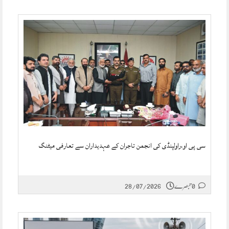
سی پی او،راولپنڈی کی انجمن تاجران کے عہدیداران سے تعارفی میٹنگ
0 تبصرے
28/07/2026