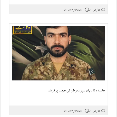
0 تبصرے
28/07/2026
چارسدہ کا بہادر سپوت وطن کی حرمت پر قربان
0 تبصرے
28/07/2026