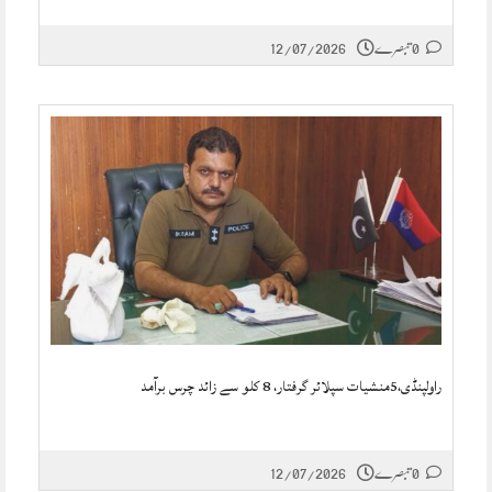
0 تبصرے
12/07/2026
راولپنڈی،5منشیات سپلائر گرفتار، 8 کلو سے زائد چرس برآمد
0 تبصرے
12/07/2026