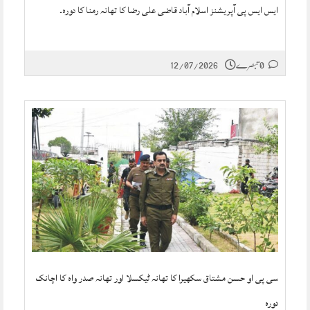
ایس ایس پی آپریشنز اسلام آباد قاضی علی رضا کا تھانہ رمنا کا دورہ۔
0 تبصرے
12/07/2026
سی پی او حسن مشتاق سکھیرا کا تھانہ ٹیکسلا اور تھانہ صدر واہ کا اچانک
دورہ