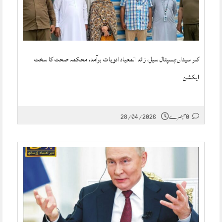
کلر سیداں:ہسپتال سیل، زائد المعیاد ادویات برآمد، محکمہ صحت کا سخت
ایکشن
0 تبصرے
28/04/2026