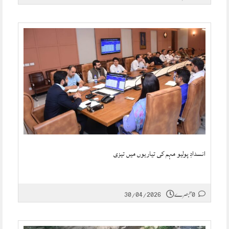
انسدادِ پولیو مہم کی تیاریوں میں تیزی
0 تبصرے
30/04/2026