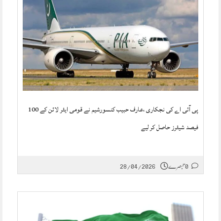
پی آئی اے کی نجکاری ،عارف حبیب کنسورشیم نے قومی ایئر لائن کے 100
فیصد شیئرز حاصل کر لیے
0 تبصرے
28/04/2026