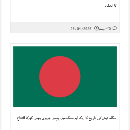
کا انعقاد
0 تبصرے
29/04/2026
بنگلہ دیش کی تاریخ کا ایک اہم سنگ میل، پہلے جوہری بجلی گھرکا افتتاح