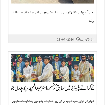
نصیر آباد پولیس،53 لاکھ سے زائد مالیت کے چھینے گئے دو ٹریکٹر معہ باکٹ
برآمد
0 تبصرے
29/04/2026
شوتوکان کراٹے کلب کلرسیداں کے زیر اہتمام شاہ باغ میں بیلٹ ٹیسٹ مقابلوں