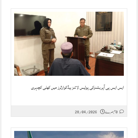
ایس ایس پی آپریشنزکی پولیس لائنز ہیڈکوارٹرز میں کھلی کچہری
0 تبصرے
28/04/2026