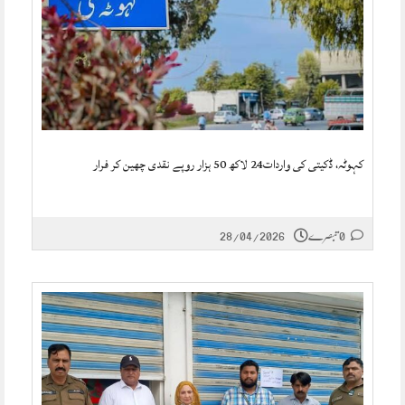
کہوٹہ، ڈکیتی کی واردات24 لاکھ 50 ہزار روپے نقدی چھین کر فرار
0 تبصرے
28/04/2026