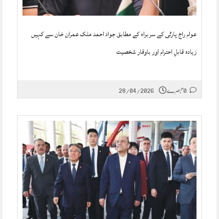
عوام راج پارٹی کے سربراہ کے مطابق جواد احمد ملک عمران خان سے کہیں
زیادہ قابلِ احترام اور باوقار شخصیت
0 تبصرے
28/04/2026