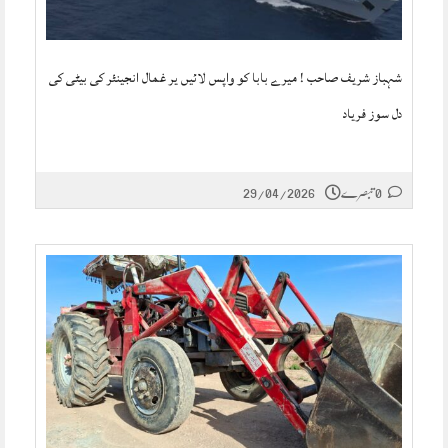
شہباز شریف صاحب ! میرے بابا کو واپس لائیں یر غمال انجینئر کی بیٹی کی
دل سوز فریاد
0 تبصرے
29/04/2026