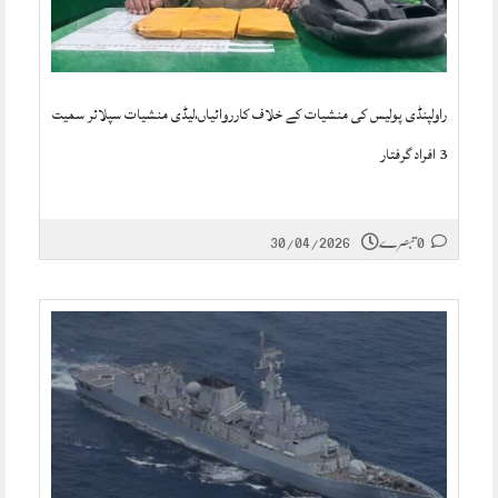
راولپنڈی پولیس کی منشیات کے خلاف کارروائیاں،لیڈی منشیات سپلائر سمیت
3 افراد گرفتار
0 تبصرے
30/04/2026