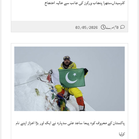
کلرسیداں،ستھرا پنجاب ورکرز کی جانب سے حالیہ احتجاج
0 تبصرے
03/05/2026
پاکستان کے معروف کوہ پیما ساجد علی سدپارہ نے ایک اور بڑا اعزاز اپنے نام
کرلیا