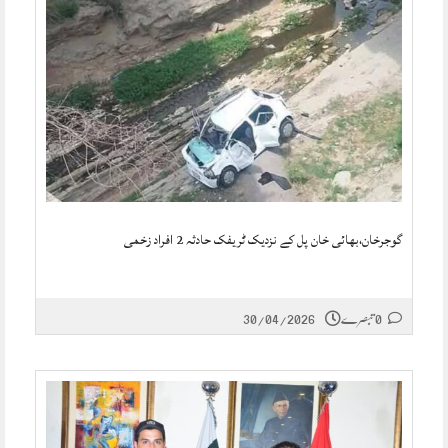
گوجرخان،بھائی خان پل کے نزدیک ٹریفک حادثہ 2 افراد زخمی
0 تبصرے
30/04/2026