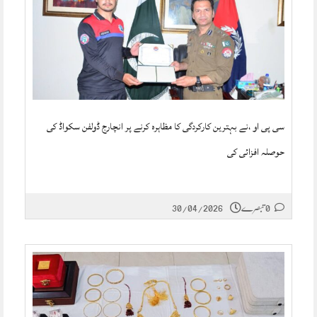
سی پی او ،نے بہترین کارکردگی کا مظاہرہ کرنے پر انچارج ڈولفن سکواڈ کی
حوصلہ افزائی کی
0 تبصرے
30/04/2026