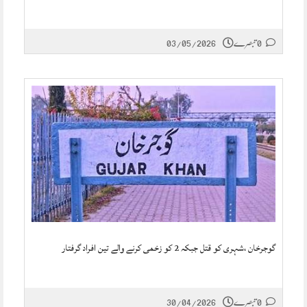
0 تبصرے
03/05/2026
گوجرخان ،شہری کو قتل جبکہ 2 کو زخمی کرنے والے تین افراد گرفتار
0 تبصرے
30/04/2026