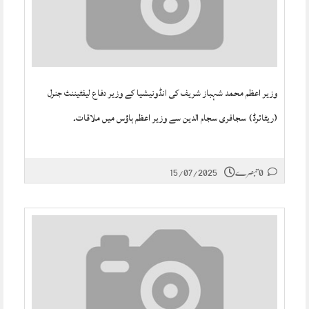
وزیر اعظم محمد شہباز شریف کی انڈونیشیا کے وزیر دفاع لیفٹیننٹ جنرل
(ریٹائرڈ) سجافری سجام الدین سے وزیر اعظم ہاؤس میں ملاقات۔
0 تبصرے
15/07/2025