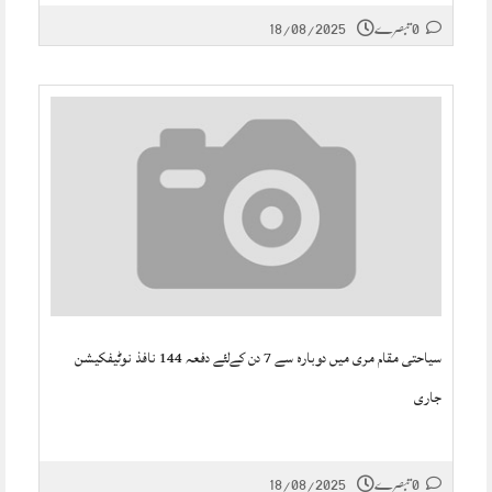
0 تبصرے
18/08/2025
سیاحتی مقام مری میں دوبارہ سے 7 دن کےلئے دفعہ 144 نافذ نوٹیفکیشن
جاری
0 تبصرے
18/08/2025