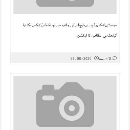
میساڑی لنک روڈ پر این،ایچ،اے کی جانب سے اچانک ٹول ٹیکس لگا دیا
گیا،مقامی انتظامیہ کا ایکشن۔
0 تبصرے
03/08/2025