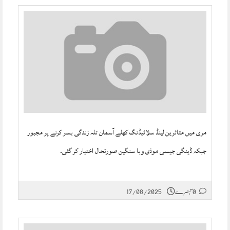
مری میں متاثرین لینڈ سلائیڈنگ کھلے آسمان تلہ زندگی بسر کرنے پر مجبور
جبکہ ڈینگی جیسی موذی وبا سنگین صورتحال اختیار کر گئی۔
0 تبصرے
17/08/2025