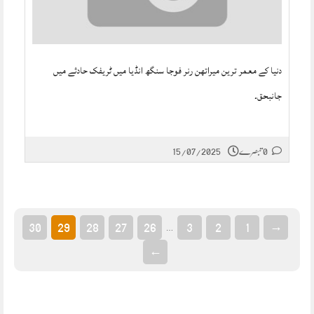
دنیا کے معمر ترین میراتھن رنر فوجا سنگھ انڈیا میں ٹریفک حادثے میں
جانبحق۔
0 تبصرے
15/07/2025
30
29
28
27
26
3
2
1
→
…
←