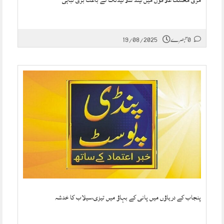
مری مختلف علاقوں میں لینڈ سلائیڈنگ کے باعث بڑی تباہی
0 تبصرے
19/08/2025
پنجاب کے دریاؤں میں پانی کے بہاؤ میں تیزی،سیلاب کا خدشہ