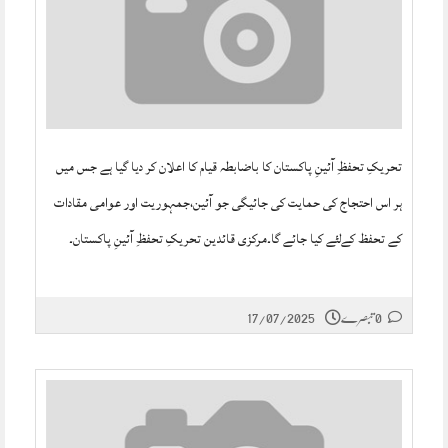
تحریکِ تحفظِ آئینِ پاکستان کا باضابطہ قیام کا اعلان کر دیا گیا ہے جس میں
ہر اس احتجاج کی حمایت کی جائیگی جو آئین،جمہوریت اور عوامی مقادات
کے تحفظ کےلئے کیا جائے گا۔مرکزی قائدین تحریکِ تحفظِ آئینِ پاکستان۔
0 تبصرے
17/07/2025