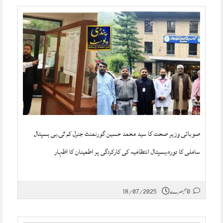
صوبائی وزیر صحت کا سید محمد حسین گورنمنٹ جنرل کم ٹی,بی ہسپتال
ساملی کا دورہ،ہسپتال انتظامیہ کی کارکردگی پر اطمینان کا اظہار
0 تبصرے
18/07/2025