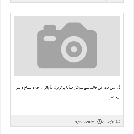
ڈی سی مری کی جانب سے سوشل میڈیا پر ٹریول ایڈوائزری جاری سیاح واپس
لوٹ گئے
0 تبصرے
18/08/2025