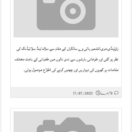
راولپنڈی،مری،کشمیر ہائی وے سالگراں کے مقام سے سڑک لینڈ سلائیڈنگ کی
نظر ہو گئی اور طوفانی بارشوں سے ندی نالوں میں طغیانی کے باعث مختلف
مقامات پر گھروں کی دیواریں اور چھتیں گرنے کی اطلاع موصول ہوئی۔
0 تبصرے
17/07/2025