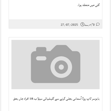
گلی میں منعقد ہوا۔
0 تبصرے
27/07/2025
بابوسر ٹاپ روڈ آسمانی بجلی گرنے سے گلیشیائی سیلاب، 18 افراد جاں بحق