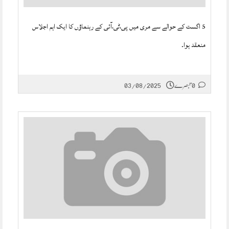
5 اگست کے حوالے سے مری میں پی،ٹی،آئی کے رہنماؤں کا ایک اہم اجلاس
منعقد ہوا۔
0 تبصرے
03/08/2025