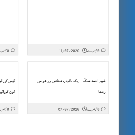
0 تبصرے
11/07/2026
0 تبصرے
شبیر احمد ملکؒ – ایک باکردار، مخلص اور عوامی
گیس کی قیم
رہنما
کون کروائے
0 تبصرے
07/07/2026
0 تبصرے