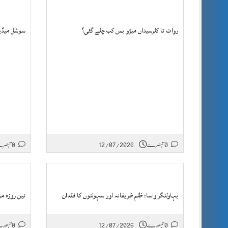
روات تا کلرسیداں میڑو بس کب چلے گئی؟
سوشل میڈیا
0 تبصرے
12/07/2026
0 تبصرے
​بہاولنگر واسا: ظلمِ ظریفانہ اور سہولتوں کا فقدان
تین روزہ م
0 تبصرے
12/07/2026
0 تبصرے