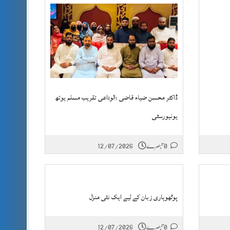
ڈاکٹر محسن ضیاء قاضی :الوداعی تقریب مسلم یوتھ
یونیورسٹی
0 تبصرے
12/07/2026
پوٹھوہاری زبان کے لیے ایک نئی منزل
0 تبصرے
12/07/2026