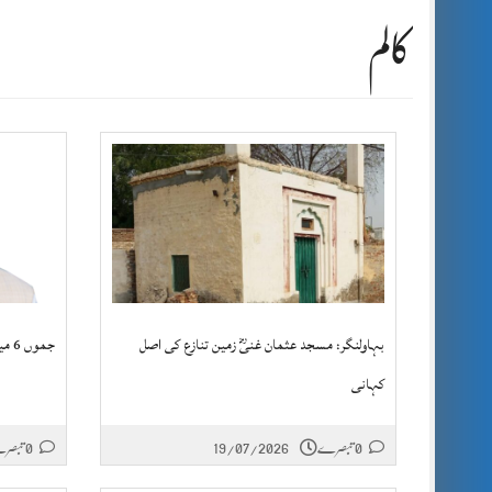
کالم
بہاولنگر: مسجد عثمان غنیؓ زمین تنازع کی اصل
جموں 6 میں عبدالخطیب چودھری بہترین آپشن
کہانی
0 تبصرے
19/07/2026
0 تبصرے