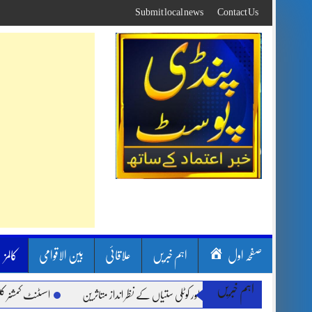
Skip
Submit local news
Contact Us
to
content
صفحہ اول
اہم خبریں
علاقائی
بین الاقوامی
کالمز
اہم خبریں
ن بارشیں، لینڈ سلائیڈنگ اور کوٹلی ستیاں کے نظر انداز متاثرین
اسسٹنٹ کمشنر کلرسیدا