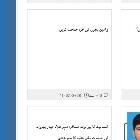
ی؟
والدین بچوں کی خود حفاظت کریں
0 تبصرے
11/07/2026
انسانیت کا بے لوث مسافر: مہر غلام حیدر بھروانہ
اور خدماتِ خلق تنظیم کا سفرِ عشق