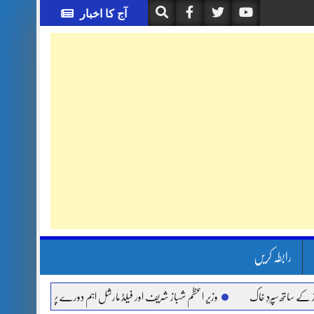
آج کا اخبار
رابطہ کریں
تھ سپردِ خاک
وزیر اعظم شہباز شریف اور فیلڈ مارشل اہم دورے پر سعودی عرب روانہ