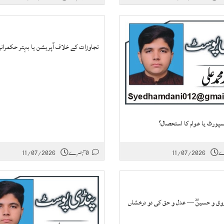
تجاوزات کے خلاف آپریشن یا بہتر حکمران
سپورٹ یا عوام کا استحصال؟
11/07/2026
0 تبصرے
11/07/2026
وق و حسینؓ — عدل و حق کی دو درخشاں