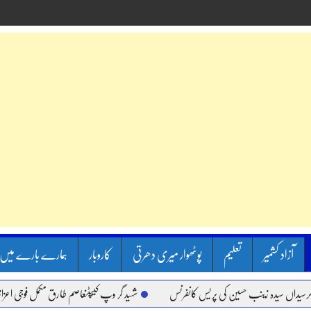
آزاد کشمیر
تعلیم
پوٹھوار میری دھرتی
کاروبار
ہمارے بارے میں
ں سیدہ زینب حسین کی پریس کانفرنس
شہید گر وپ کیپٹنعاصم طارق مکمل فوجی اعزاز کے سا