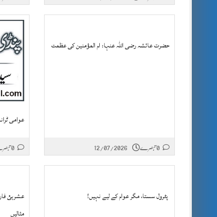
حضرت عائشہ رضی اللہ عنہا: ام المؤمنین کی عظمت
عوامی ٹران
0 تبصرے
12/07/2026
0 تبصرے
پٹرول سستا، مگر عوام کے لیے نہیں!
عشرہئ فار
مثالیں