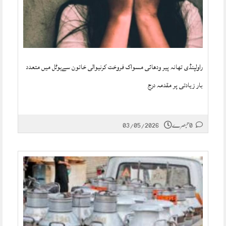
راولپنڈی تھانہ پیر ودھائی مسواک فروخت کرنیوالی خاتون سےہوٹل میں متعدد
بار زیادتی پر مقدمہ درج
0 تبصرے
03/05/2026