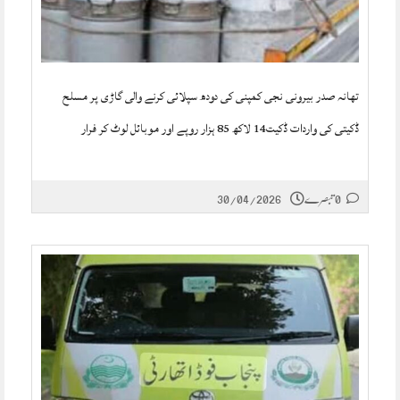
تھانہ صدر بیرونی نجی کمپنی کی دودھ سپلائی کرنے والی گاڑی پر مسلح
ڈکیتی کی واردات ڈکیت14 لاکھ 85 ہزار روپے اور موبائل لوٹ کر فرار
0 تبصرے
30/04/2026