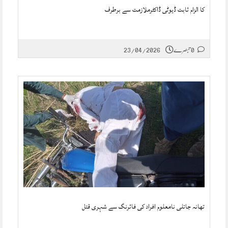
کا الزام ثابت ڈیوٹی ڈاکٹرملازمت سے برطرف
0 تبصرے
23/04/2026
تھانہ جاتلی نامعلوم افراد کی فائرنگ سے شہری قتل