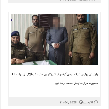
راولپنڈی پولیس نے9 ملزمان گرفتار کر کےلاکھوں مالیت کےطلائی زیورات، 11
مسروقہ موٹر سائیکل اسلحہ برآمد کرلیا
0 تبصرے
21/04/2026