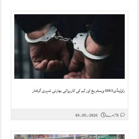
راولپنڈیSHO وہسٹریج اور ٹیم کی کارروائی بھارتی شہری گرفتار
0 تبصرے
04/05/2026