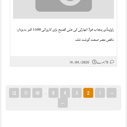
راولپنڈی پنجاب فوڈ اتھارٹی کی علی الصبح بڑی کاروائی 1500 کلو بدبودار،
ناقص مضر صحت گوشت تلف
0 تبصرے
14/04/2026
12
11
10
5
4
3
2
1
→
…
←