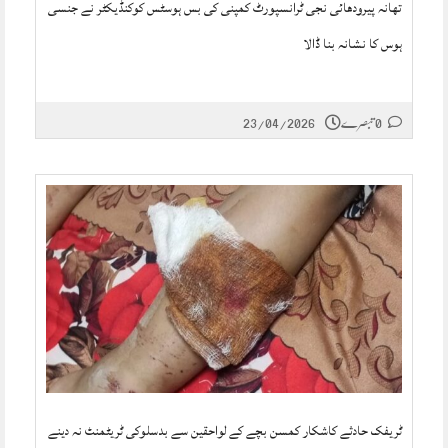
تھانہ پیرودھائی نجی ٹرانسپورٹ کمپنی کی بس ہوسٹس کوکنڈیکٹر نے جنسی
ہوس کا نشانہ بنا ڈالا
0 تبصرے
23/04/2026
ٹریفک حادثے کاشکار کمسن بچے کے لواحقین سے بدسلوکی ٹریٹمنٹ نہ دینے