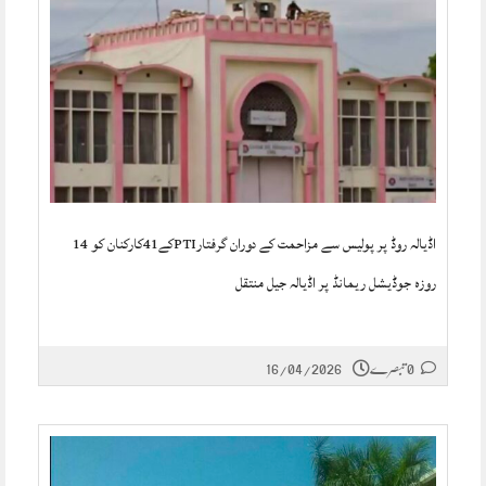
اڈیالہ روڈ پر پولیس سے مزاحمت کے دوران گرفتارPTIکے41کارکنان کو 14
روزہ جوڈیشل ریمانڈ پر اڈیالہ جیل منتقل
0 تبصرے
16/04/2026