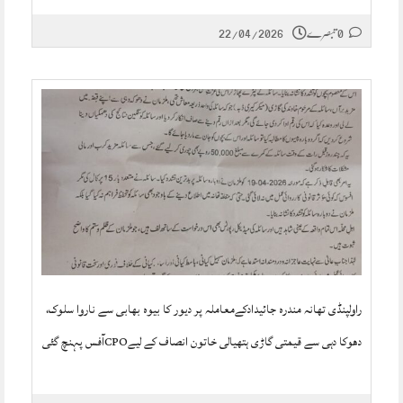
0 تبصرے
22/04/2026
راولپنڈی تھانہ مندرہ جائیدادکےمعاملہ پر دیور کا بیوہ بھابی سے ناروا سلوک،
دھوکا دہی سے قیمتی گاڑی ہتھیالی خاتون انصاف کے لیےCPOآفس پہنچ گئی