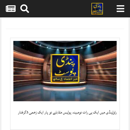
Skip
to
content
راولپنڈی میں ایک ہی رات دومبینہ پولیس مقابلے دو پار ایک زخمی 3گرفتار