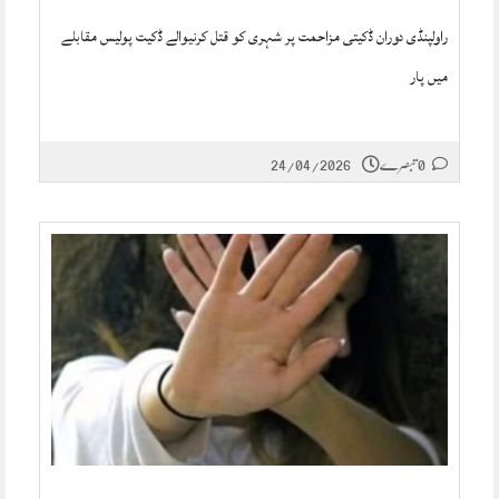
راولپنڈی دوران ڈکیتی مزاحمت پر شہری کو قتل کرنیوالے ڈکیت پولیس مقابلے
میں پار
0 تبصرے
24/04/2026