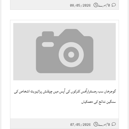
0 تبصرے
08/05/2026
گوجرخان سب رجسٹرارآفس کلرکوں کی آپس میں چپقلش پرائیویٹ اشخاص کی
سنگین نتائج کی دھمکیاں
0 تبصرے
07/05/2026