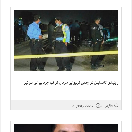
راولپنڈی کانسٹیبل کو زخمی کرنیوالے ملزمان کو قید جرمانے کی سزائیں
0 تبصرے
21/04/2026