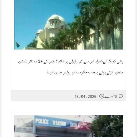
ہائی کورٹ نے5مرلہ اس سے کم پراپرٹی پر عائد ٹیکس کے خلاف دائر پٹیشن
منظور کرتے ہوئے پنجاب حکومت کو نوٹس جاری کردیا
0 تبصرے
16/04/2026