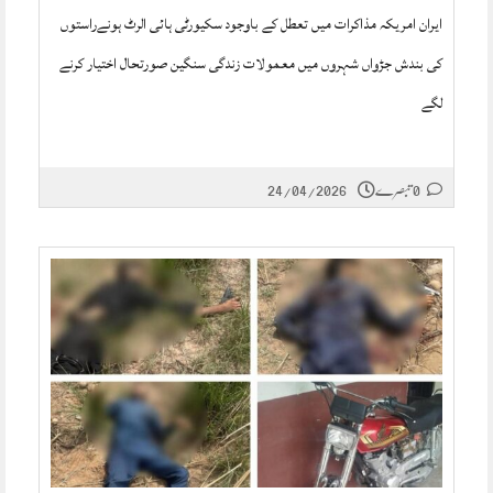
ایران امریکہ مذاکرات میں تعطل کے باوجود سکیورٹی ہائی الرٹ ہونےراستوں
کی بندش جڑواں شہروں میں معمولات زندگی سنگین صورتحال اختیار کرنے
لگے
0 تبصرے
24/04/2026