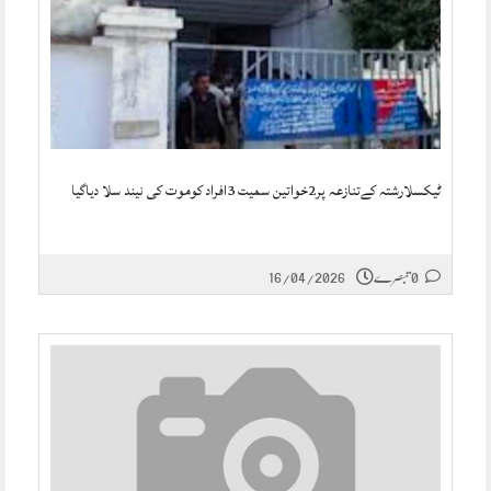
ٹیکسلارشتہ کےتنازعہ پر2خواتین سمیت 3افراد کوموت کی نیند سلا دیاگیا
0 تبصرے
16/04/2026