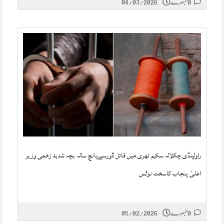
0 تبصرے
04/03/2026
راولپنڈی چکلالہ سکیم تھری میں قاتل ڈورسےپانچ سالہ بچہ شدید زخمی وزیر
اعلیٰ پنجاب کاسخت نوٹس
0 تبصرے
05/02/2026