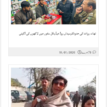
تھانہ روات کی حدودکلرسیداں روڈ میڈیکل سٹور میں لاکھوں کی ڈکیتی
0 تبصرے
18/01/2026