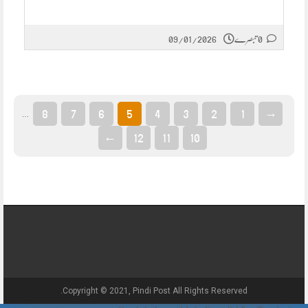
0 تبصرے
09/01/2026
8
7
6
5
4
3
2
1
→
…
←
12
11
10
Copyright © 2021, Pindi Post All Rights Reserved.