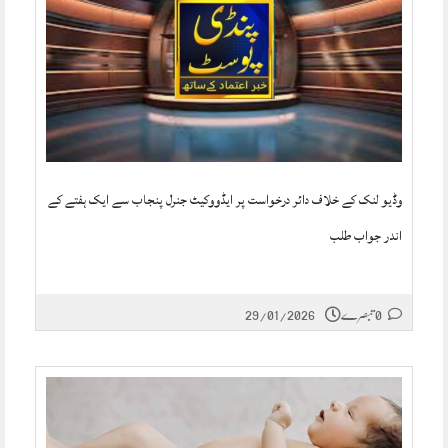
وڈیو لنک کے خلاف دائر درخواست پر ایڈووکیٹ جنرل پنجاب سے ایک ہفتے کے
اندر جواب طلب
0 تبصرے
29/01/2026