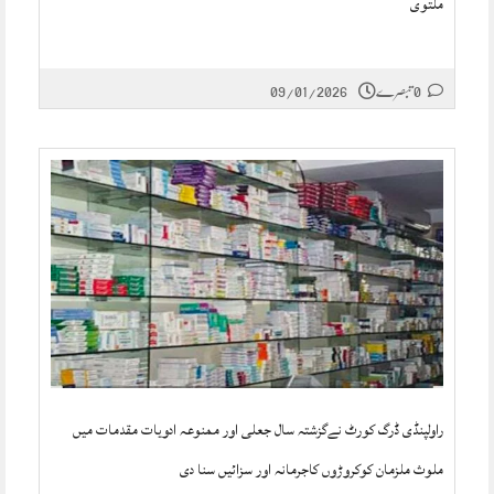
ملتوی
0 تبصرے
09/01/2026
راولپنڈی ڈرگ کورٹ نےگزشتہ سال جعلی اور ممنوعہ ادویات مقدمات میں
ملوث ملزمان کوکروڑوں کاجرمانہ اور سزائیں سنا دی