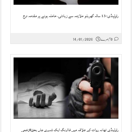
راولپنڈی؛ 13 سالہ گھریلو ملازمہ سے زیادتی، حاملہ ہونے پر مقدمہ درج
0 تبصرے
14/01/2026
راولپنڈی تھانہ روات کے علاقہ میں فائرنگ ایک شہری جاں بحق8زخمی