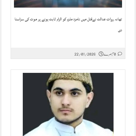
تھانہ روات عدالت نےقتل میں نامزد ملزم کو الزام ثابت ہونے پر موت کی سزاسنا
دی
0 تبصرے
22/01/2026