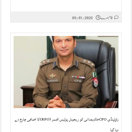
0 تبصرے
09/01/2026
راولپنڈی CPOخالدہمدانی کو ریجینل پولیس افسر (RPO)کا اضافی چارج دے
دیا گیا