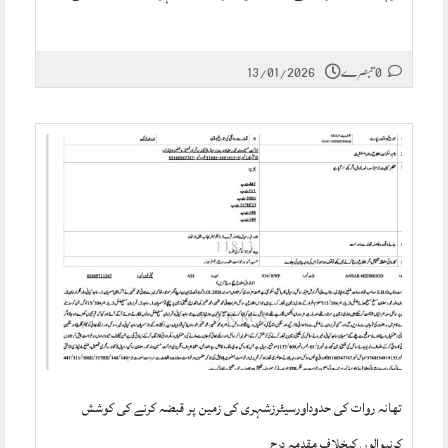
0 تبصرے
13/01/2026
تھانہ روات کی حدوداورسیئرزشہری کی زمین پر قبضہ کرنے کی کوشش
کرنیوالوں کیخلاف مقدمہ درج