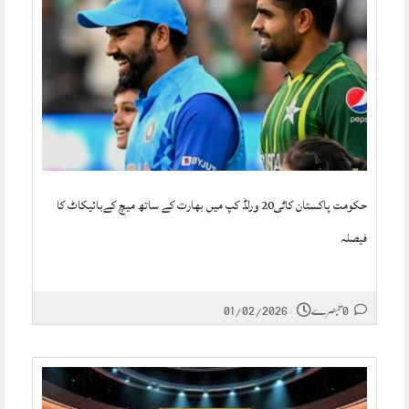
حکومت پاکستان کاٹی20 ورلڈ کپ میں بھارت کے ساتھ میچ کےبائیکاٹ کا
فیصلہ
0 تبصرے
01/02/2026