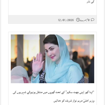
کی نذر
0 تبصرے
12/01/2026
“اپنا گھر اپنی چھت سکیم” کے تحت گھروں میں منتقل ہونیوالے شہریوں کی
وزیر اعلیٰ مریم نواز شریف کو دعائیں