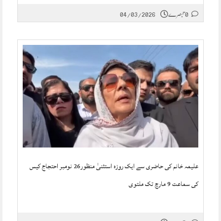
0 تبصرے
04/03/2026
علیمہ خانم کی حاضری سے ایک روزہ استثنیٰ منظور26 نومبر احتجاج کیس
کی سماعت 9 مارچ تک ملتوی