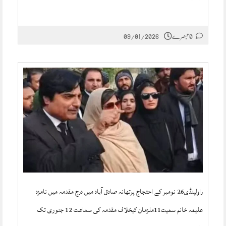
0 تبصرے
09/01/2026
راولپنڈی26 نومبر کے احتجاج پرتھانہ صادق آباد میں درج مقدمہ میں نامزد
علیمہ خانم سمیت11ملزمان کیخلاف مقدمہ کی سماعت 12 جنوری تک