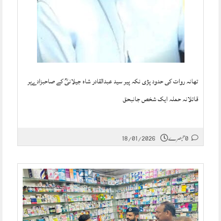
تھانہ روات کی حدود پڑی نکہ پیر سید عبدالقادر شاہ جیلانیؒ کے صاحبزادےپر
قاتلانہ حملہ ایک شخص جانبحق
0 تبصرے
18/01/2026