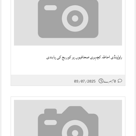
راولپنڈی احاطہ کچہری صحافیوں پر کوریج کی پابندی
0 تبصرے
09/07/2025