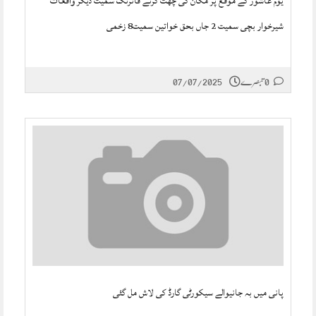
یوم عاشور کے موقع پر مکان کی چھت گرنے فائرنگ سمیت دیگر واقعات
شیرخوار بچی سمیت 2 جاں بحق خواتین سمیت8 زخمی
0 تبصرے
07/07/2025
پانی میں بہ جانیوالے سیکورٹی گارڈ کی لاش مل گئی