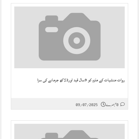
روات منشیات کے ملزم کو 9سال قید اور2لاکھ جرمانے کی سزا
0 تبصرے
09/07/2025