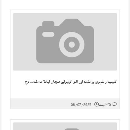
کلرسیداں شہری پر تشدد اور اغوا کرنیوالے ملزمان کیخلاف مقدمہ درج
0 تبصرے
08/07/2025