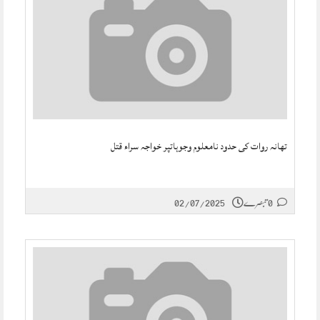
تھانہ روات کی حدود نامعلوم وجوہاتپر خواجہ سراء قتل
0 تبصرے
02/07/2025