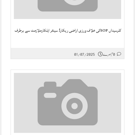
کلرسیداں SOPکی خلاف ورزی اراضی ریکارڈ سینٹر اہلکارملازمت سے برطرف
0 تبصرے
01/07/2025