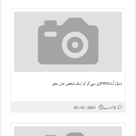
اسلام آبادPWDپل سے گر کر ایک شخص جاں بحق
0 تبصرے
05/07/2025