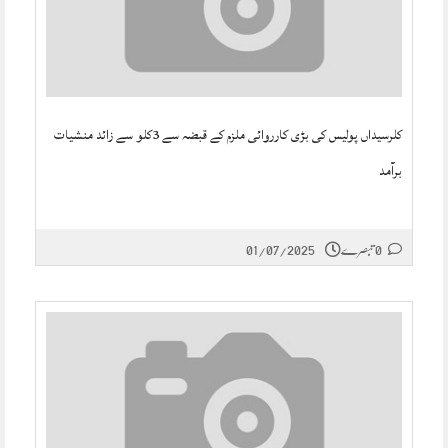
کلرسیداں پولیس کی بڑی کارروائی ملزم کے قبضہ سے 3کلو سے زائد منشیات
برآمد
0 تبصرے
01/07/2025