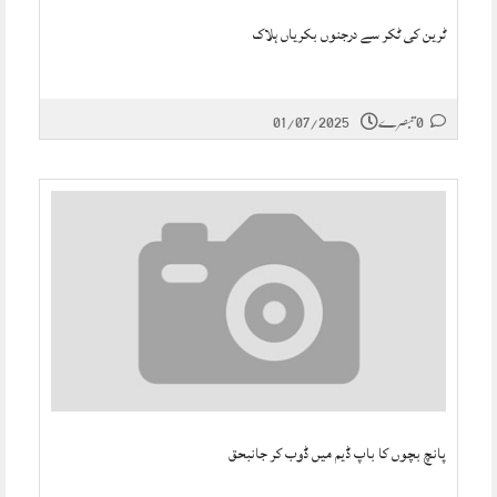
ٹرین کی ٹکر سے درجنوں بکریاں ہلاک
0 تبصرے
01/07/2025
پانچ بچوں کا باپ ڈیم میں ڈوب کر جانبحق