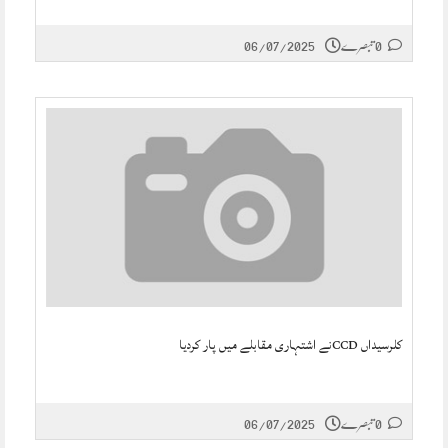
0 تبصرے
06/07/2025
کلرسیداں CCDنے اشتہاری مقابلے میں پار کردیا
0 تبصرے
06/07/2025