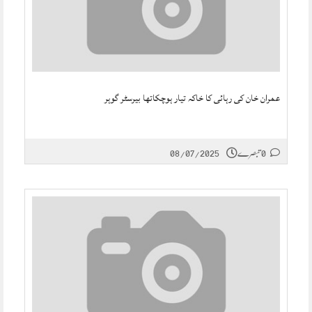
عمران خان کی رہائی کا خاکہ تیار ہوچکاتھا بیرسٹر گوہر
0 تبصرے
08/07/2025