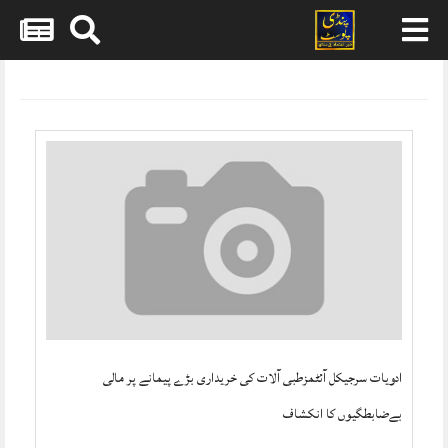
Skip
to
content
ادویات سرجیکل آئٹمزطبی آلات کی خریداری بڑے پیمانے پر مالی
بےضابطگیوں کا انکشاف