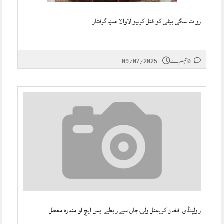
روات سگی بیٹی کو قتل کرنیوالاوالا ملزم گرفتار
0 تبصرے
09/07/2025
راولپنڈی افغان کریمنل ولی۔جان سے رابطے ایس ایچ او مندرہ معطل