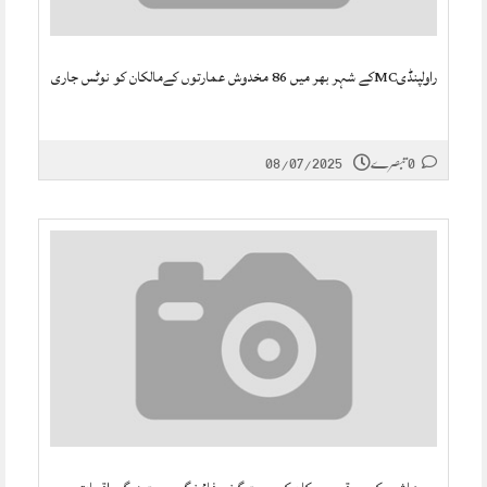
راولپنڈیMCکے شہر بھر میں 86 مخدوش عمارتوں کےمالکان کو نوٹس جاری
0 تبصرے
08/07/2025