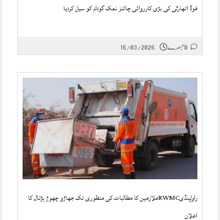
فوڈ اتھارٹی کی بڑی کارروائی چائنز نمک گودام کو سیل کردیا
0 تبصرے
16/03/2026
راولپنڈیRWMCملازمین کا مطالبات کی منظوری تک جھاڑو چھوڑ ہڑتال کا
اعلان