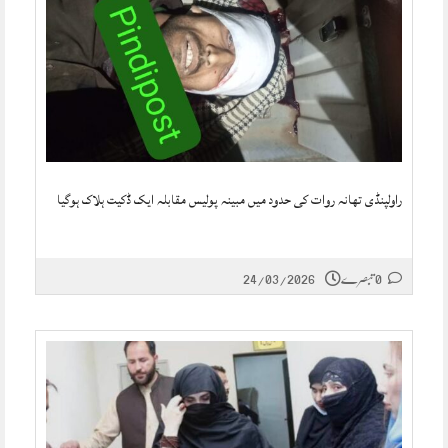
راولپنڈی تھانہ روات کی حدود میں مبینہ پولیس مقابلہ ایک ڈکیت ہلاک ہوگیا
0 تبصرے
24/03/2026