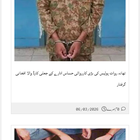
تھانہ روات پولیس کی بڑی کارروائی حساس ادارے کے جعلی کارڈ والا افغانی
گرفتار
0 تبصرے
06/03/2026