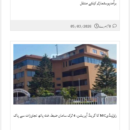
برآمدپوسٹمارٹم کیلئے منتقل
0 تبصرے
05/03/2026
راولپنڈیMC کا گرینڈ آپریشن، 4 ٹرک سامان ضبط، فٹ پاتھ تجاوزات سے پاک