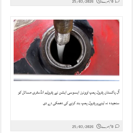
0 تبصرے
25/03/2026
آل پاکستان پٹرول پمپ اوونرز ایسوسی ایشن نے پٹرولیم انڈسٹری مسائل کو
سنجیدہ نہ لینےپرپٹرول پمپ بند کرنے کی دھمکی دے دی
0 تبصرے
25/03/2026