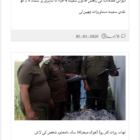
دیوانی مقدمات کی رنجش خاتون سمیت 4 افراد کا شہری پر تشدد، 5 لاکھ
نقدی سمیت دستاویزات چھین لی
0 تبصرے
05/03/2026
تھانہ روات کلر روڈ ڈھوک میجر50 سالہ نامعلوم شخص کی لاش