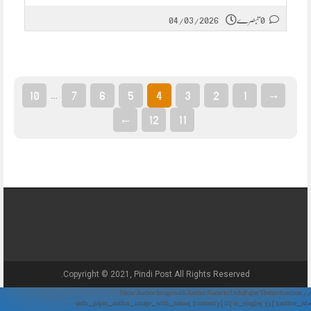
0 تبصرے
04/03/2026
10
7
6
5
4
3
2
1
→
…
←
12
11
Copyright © 2021, Pindi Post All Rights Reserved.
// Show Author Image with Author Name in UrduPaper Theme function
urdu_paper_author_image_with_name($content) { if (is_single()) { $author_id =