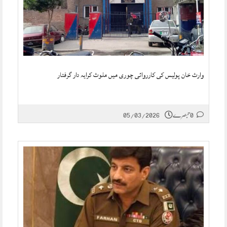
وارث خان پولیس کی کارروائی چوری میں ملوث کرایہ دار گرفتار
0 تبصرے
05/03/2026