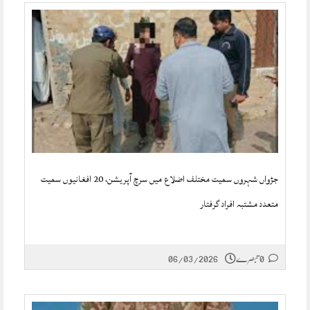
جڑواں شہروں سمیت مختلف اضلاع میں سرچ آپریشن، 20 افغانیوں سمیت
متعدد مشتبہ افراد گرفتار
0 تبصرے
06/03/2026