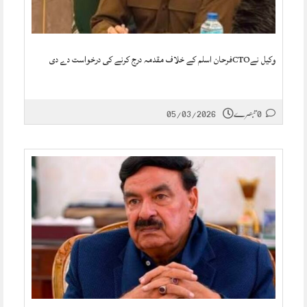
وکیل نےCTOفرحان اسلم کے خلاف مقدمہ درج کرنے کی درخواست دے دی
0 تبصرے
05/03/2026