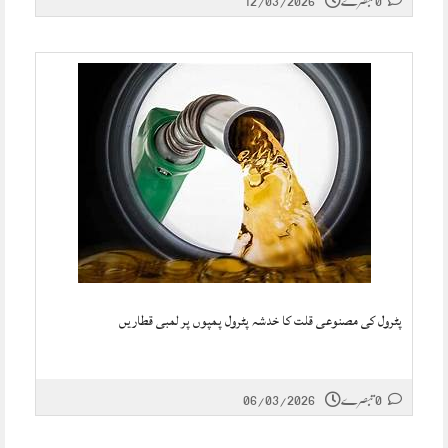
پٹرول کی مصنوعی قلت کا خدشہ پٹرول پمپوں پر لمبی قطاریں
0 تبصرے
06/03/2026