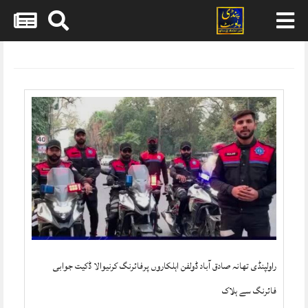
Skip
to
content
راولپنڈی تھانہ صادق آباد ڈولفن اہلکاروں پرفائرنگ کرنیوالا ڈکیت جوابی
فائرنگ سے ہلاک