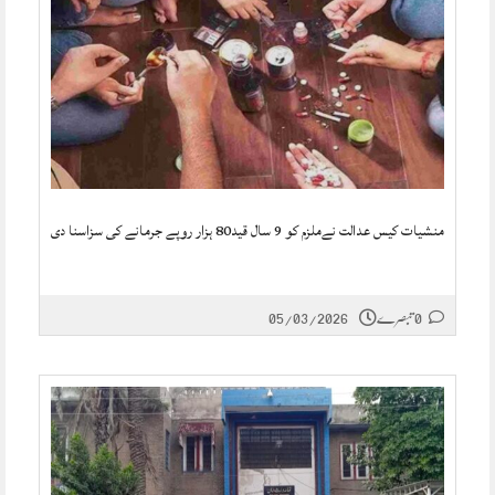
منشیات کیس عدالت نےملزم کو 9 سال قید80 ہزار روپے جرمانے کی سزاسنا دی
0 تبصرے
05/03/2026