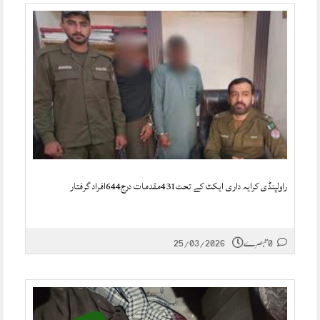
راولپنڈی کرایہ داری ایکٹ کے تحت431مقدمات درج644افراد گرفتار
0 تبصرے
25/03/2026