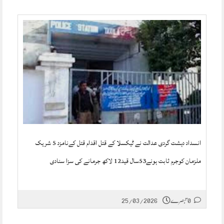
انسداد دہشت گردی عدالت نے ٹیکسلا کے قتل اقدام قتل کےنامزد 5 شریک
ملزمان کوجرم ثابت ہونے53سال قید12 لاکھ جرمانے کی سزا سنادی
0 تبصرے
25/03/2026