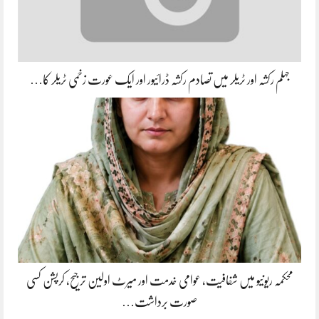
جہلم رکشہ اور ٹریلر میں تصادم رکشہ ڈرائیور اور ایک عورت زخمی ٹریلر کا…
محکمہ ریونیو میں شفافیت، عوامی خدمت اور میرٹ اولین ترجیح، کرپشن کسی
صورت برداشت…