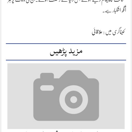
آنکھ اشکبار ہے۔
کیٹاگری میں :
علاقائی
مزید پڑھیں