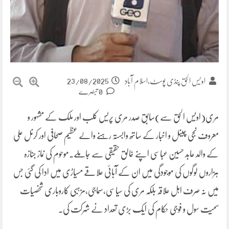
23/08/2025
اویس الحق پنڈی پوسٹ،اسلام آباد
0 تبصرے
مری(اویس الحق سے)سابق صدر مری پریس کلب اور ملک کے مشہور و
معروف نجی چینل و اخبار کے ساتھ وابستہ رہنے والے عظیم صحافی اور کرنل علی
کے والد عابد حسین عباسی اپنے خالق حقیقی سے جاملے۔موحوم کی نماز جنازہ
ہزاروں لوگوں کی موجودگی میں ان کے آبائی علاقے مسیاڑی میں ادا کی گئی جس
میں نہ صرف اہل علاقہ بلکہ مری کی سیاسی،سماجی،مزہبی کاروباری شخصیات
سمیت سول و فوجی حکام کی ایک بڑی تعداد نے شرکت کی۔