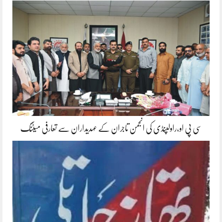
سی پی او،راولپنڈی کی انجمن تاجران کے عہدیداران سے تعارفی میٹنگ