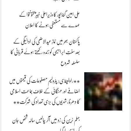
علی امین گنڈاپور کا وزیراعلیٰ خیبرپختونخوا کے
عہدے سے مستعفی ہونے کا اعلان
پاکستان بھر میں نمازِ عیدالاضحی کی ادائیگی کے
بعد سنتِ ابراہیمی کو زندہ رکھتے ہوئے قربانی کا
سلسلہ شروع
**راولپنڈی: پٹرولیم مصنوعات کی قیمتوں میں
اضافے اور مہنگائی کے خلاف جماعت اسلامی
کا دھرنا، شہریوں کی بڑی تعداد کی شرکت**
جہلم ٹرین کی زد میں آکر چالیس سالہ شخص جان
کی بازی ہارگیا