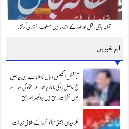
تھانہ جاتلی ،قتل اور ضرر کے مقدمہ میں مطلوب اشتہاری گرفتار
اہم خبریں
آرٹیفشل انٹلیجنس دجال کا فتنہ ہے جس پر ہمیں
فتح حاصل ہو گی،AI پر اندھے اعتماد کی وجہ سے
ہمیں خطرات لاحق ہیں پروفیسر احمد رفیق
کلرسیداں ڈکیتی‘ڈاکو1 کروڑ کے طلائی زیورات