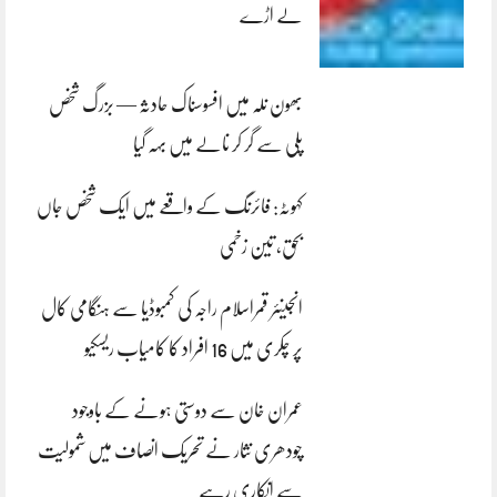
لے اڑے
بھون نلہ میں افسوسناک حادثہ — بزرگ شخص
پلی سے گر کر نالے میں بہہ گیا
کہوٹہ: فائرنگ کے واقعے میں ایک شخص جاں
بحق، تین زخمی
انجینئر قمراسلام راجہ کی کمبوڈیا سے ہنگامی کال
پر چکری میں 16 افراد کا کامیاب ریسکیو
عمران خان سے دوستی ہونے کے باوجود
چودھری نثار نے تحریک انصاف میں شمولیت
سے انکاری رہے