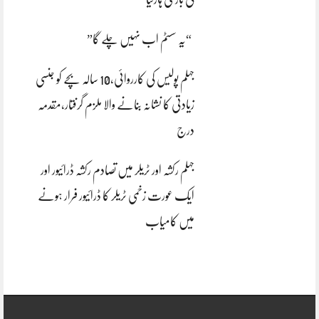
“یہ سسٹم اب نہیں چلے گا”
جہلم پولیس کی کارروائی،10 سالہ بچے کو جنسی
زیادتی کا نشانہ بنانے والا ملزم گرفتار،مقدمہ
درج
جہلم رکشہ اور ٹریلر میں تصادم رکشہ ڈرائیور اور
ایک عورت زخمی ٹریلر کا ڈرائیور فرار ہونے
میں کامیاب