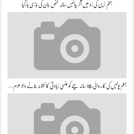
جہلم ٹرین کی زد میں آکر چالیس سالہ شخص جان کی بازی ہارگیا
جہلم پولیس کی کارروائی،10 سالہ بچے کو جنسی زیادتی کا نشانہ بنانے والا ملزم…