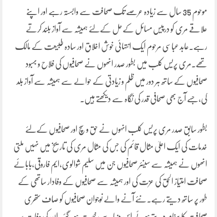
موحوم 35 سال سے زیادہ عرصے تک صحافت سے وابستہ رہے اور اپنے
علاقے مری کو درپیس مسائل کےحل کےلئے ہمیشہ سے آواز بلند کرتے
رہے۔عابد عباسی مرحوم ایک انتہائی خوش اخلاق اور سادہ طبیعت کے مالک
تھے۔مری پریس کلب میں بطور صدر انھوں نے صحافیوں کی فلاح و بہبود
صحافیوں کے ساتھ ہر دور میں ظلم و زیادتی کے حوالے سے ہمیشہ سے آواز بلد
کی،جسے آج بھی صحافی قدر کی نگاہ سے دیکھتے ہیں۔
بطور سابق صدر مری پریس کلب انہوں نے حق و سچ اور صحافیوں کےلئے
خدمات کی ایک اعلیٰ مثال قائم کی جس کی مثال مری کی تاریخ میں نہیں ملتی
انھوں نے ہمیشہ سے سینئر صحافیوں جن میں سلیم شوالوی،ایم فاروقی،بابائے
صحافت امتیاز الحق کی عزت کی اور ہمیشہ سے صحافیوں کے وفادار ساتھی کے
طور پر ساتھ دیتے رہے۔نئے آنے والے نوجوان صحافیوں کو صاف ستھری
صحافت کا پیغام دیتے ہوئے اس دنیا سے رخصت ہوگئے۔ان کی وفات پر ہر