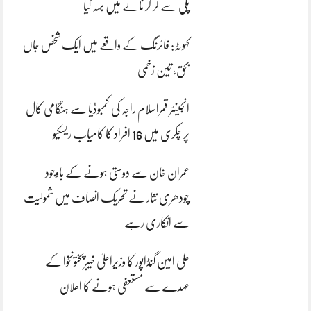
پلی سے گر کر نالے میں بہہ گیا
کہوٹہ: فائرنگ کے واقعے میں ایک شخص جاں
بحق، تین زخمی
انجینئر قمراسلام راجہ کی کمبوڈیا سے ہنگامی کال
پر چکری میں 16 افراد کا کامیاب ریسکیو
عمران خان سے دوستی ہونے کے باوجود
چودھری نثار نے تحریک انصاف میں شمولیت
سے انکاری رہے
علی امین گنڈاپور کا وزیراعلیٰ خیبرپختونخوا کے
عہدے سے مستعفی ہونے کا اعلان