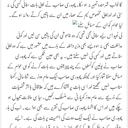
کا خواب شرمندہ تعبیر نہ ہو سکا۔ چوہدری صاحب نے اپنی بات سنائی کسی کی نہ
سنی اور اوراپنی مخصوص ٹیم کے حصار میں ان سے باتیں کرتے روانہ ہو گے۔
کیا عوام کو ان
کے مسائل سننے
کی نوید اس لیے سنائی گئی تھی کہ وہ خاموشی ان کی باتیں سن لیں اور کوئی
مداخلت بھی نہ ہو ویسے بھی وزیر داخلہ کے بارے میں مشہور میں ہے کہ وہ اپنی
سناتے ہیں اور کسی کی نہیں سنتے ہیں۔ یہ بھی عین ممکن ہے کہ چوہدری
صاحب نے یونین کونسلوں کے چند چیئرمینوں سے بات کرنے کو ہی عوام کے
مسائل سننا شمار کیا ہو۔ کیونکہ چوہدری صاحب ایک عام ووٹر سے شناسائی رکھنا
مناسب نہیں سمجھتے اور اسی بات پر اکتفا کرے ہیں کہ علاقائی با اثر شخصیات
کے ذریعے سے عام ووٹر کو پارٹی سے منسلک رکھیں۔سیاسی حالات تبیدل ہو
چکے ہیں اور اس کا اظہار چوہدری صاحب کی تقریر سے بھی ہوا ہے۔ اب کی بار
چوہدری صاحب نے ایک ایک ووٹ کی اہمیت پر بات کی ہے۔ ایسے