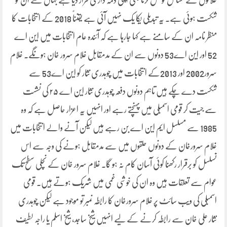
علاقوں کے مسائل کو حل کرنا بھی اپنی ذمہ داری قرار دیا ہے جہاں سے ان کو
شکست ہوئی ہے۔ یہ تبدیلی یکا یک نہیں آئی ہے یقنناً 2018 کے انتخابات کا
منظر نامہ ان کے سامنے ہے کہا جارہا ہے کہ آئندہ عام انتخابات میں این اے
52 اور این اے53 دونوں سے ان کے مدمقابل غلام سرور خان ہونگے۔ غلام
سرور2002 اور 2013کے انتخابات میں چوہدری نثار کو این اے53 سے
شکست دے چکے ہیں تاہم دونوں دفعہ چوہدری نثار این اے ۲۵ کی نشست
سے جیت کر قومی اسمبلی میں پہنچتے رہے اور انہیں یہ اعزار حاصل ہے کہ وہ
1985 سے مسلسل ایم این اے بن رہے ہیں لیکن آنے والے انتخابات میں
غلام سرورخان کے دونوں حلقوں میں سے مدمقابل ہونے کی وجہ سے اس
تسلسل کو برقرار رکھنا کوئی آسان کام نہ ہو گا۔ غلام سرور خان کے نچلی سطح تک
عوام سے تعلقات ہیں وہ ان کی خوشی غمی میں شریک ہوتے ہیں۔ قومی
اسمبلی کی ویب سائٹ پر غلام سرورخان کا رابطہ نمبر تو موجود ہے لیکن چوہدری
نثار علی خان سے رابطہ کرنے کے لیے انہیں شیخ ساجد، شیخ اسلم یا راجہ لطیف