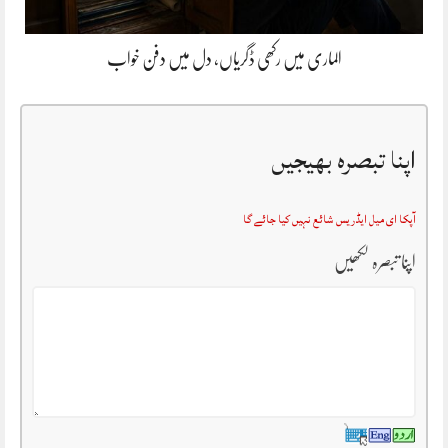
الماری میں رکھی ڈگریاں، دل میں دفن خواب
اپنا تبصرہ بھیجیں
آپکا ای میل ایڈریس شائع نہیں کیا جائے گا
اپنا تبصرہ لکھیں