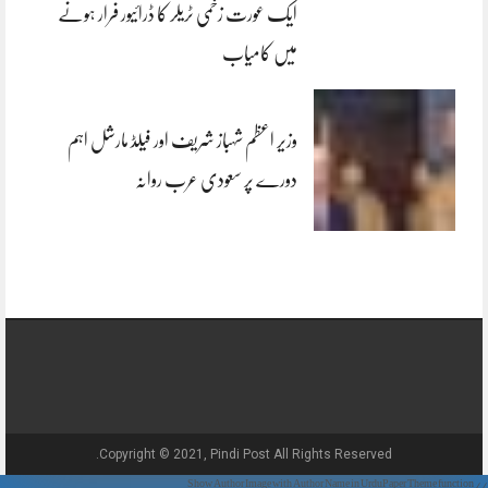
ایک عورت زخمی ٹریلر کا ڈرائیور فرار ہونے
میں کامیاب
وزیر اعظم شہباز شریف اور فیلڈ مارشل اہم
دورے پر سعودی عرب روانہ
Copyright © 2021, Pindi Post All Rights Reserved.
// Show Author Image with Author Name in UrduPaper Theme function