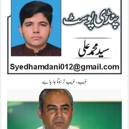
غریب، غریب تر ہوتا جا رہا ہے