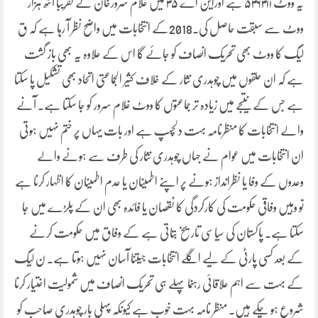
یہ ووٹ ۵۳۶۳۱۱ ہے اوراین اے ۳۵ میں غلام سرورخان نے تقریباً آٹھ ہزار
ووٹ سے سبقت حاصل کی۔2018کے انتخابات میں واضح نظر آ رہا ہے کہ ق
لیگ کا ووٹ بھی تحریک انصاف کو جائے گا اس کے علاوہ یہ بھی باز گشت
ہے کہ ان حلقوں میں چوہدری نثار کے خلاف کثیر الجماعتی اتحاد بھی تشکیل پا سکتا
ہے جس کے نتیجے میں زیادہ تر جماعتوں کا ووٹ غلام سرور کو جا سکتا ہے۔ آنے
والے انتخابات کا منظرنامہ بہت دلچسپ ہے اور بات یہاں پر ختم نہیں ہوتی
ان انتخابات میں عوام نے جہاں چوہدری نثار کی طرف سے ہونے والے
وعدوں کے وفا یا نظرانداز ہونے پر اپنے اطمینان یا عدم اطمینان کا اظہار کرنا ہے
تو وہیں وفاقی حکومت کی کارکردگی کا نقصان یا فائدہ بھی ان کے پلڑے میں جا
سکتا ہے۔ پاکستان کی سیاسی تاریخ بتاتی ہے کے وفاق میں حکومت کرنے
کے بعد کسی پارٹی کے لیے اگلے انتخابات جیتنا آسان نہیں ہوتا ہے۔ ن لیگ
کے بہت سے اہم علاقائی رہنما پہلے ہی تحریک انصاف میں شمولیت اختیار کرنا
شروع ہو چکے ہیں۔ منظر نامہ بہت خوب ہے کیونکہ پہلی بار چوہدری صاحب کو