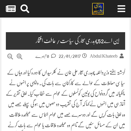
Skip
to
content
این اے52چوہدری نثار کی سیاست/ عاطف افتخار
22/01/2017
Abdul Khateeb
0 تبصرے
گزشتہ ہفتے وزیرداخلہ چوہدری نثار علی خان نے کلرسیداں کا دورہ کیا اور وہاں کے
سیاسی معاملات کے حوالے سے کارکنان سے بات کی۔ واپسی پر انہوں نے
مانکیالہ میں گردونواح کی یونین کونسلوں کے عوام سے خطاب کیا۔ اپنی تقریر کے
آغاز ہی میں انہوں
نےکہا کہ آ ج کی تقریب دو حصوں میں ہو گی پہلے حصے میں
وہ اپنی بات کریں گے اور دوسرے حصے میں عوام الناس سے عیلحدہ ملاقات
میں ان کے مسائل سنیں گے تاہم وہ عیلحدہ ملاقات یا عوام سے بات کرنے