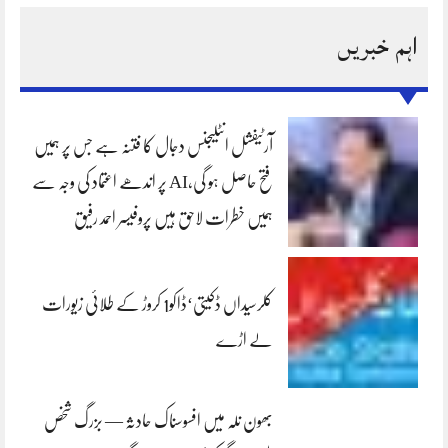
اہم خبریں
آرٹیفشل انٹلیجنس دجال کا فتنہ ہے جس پر ہمیں
فتح حاصل ہو گی،AI پر اندھے اعتماد کی وجہ سے
ہمیں خطرات لاحق ہیں پروفیسر احمد رفیق
کلرسیداں ڈکیتی‘ڈاکو1 کروڑ کے طلائی زیورات
لے اڑے
بھون نلہ میں افسوسناک حادثہ — بزرگ شخص