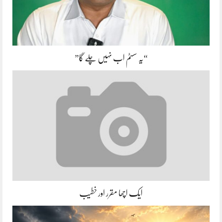
“یہ سسٹم اب نہیں چلے گا”
ایک اچھا مقرر اور خطیب