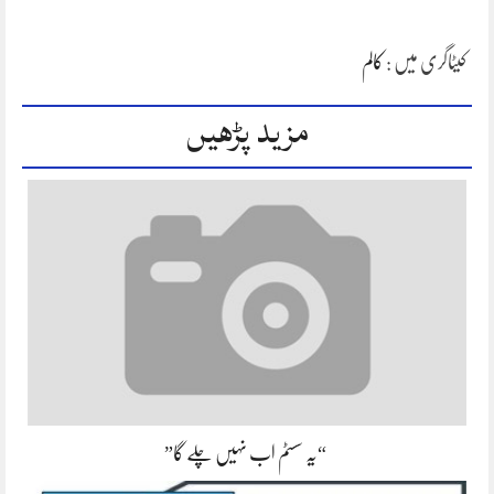
کیٹاگری میں :
کالم
مزید پڑھیں
“یہ سسٹم اب نہیں چلے گا”