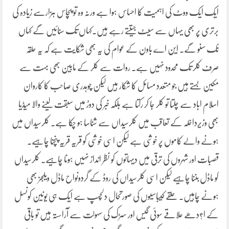
ایک ایک ووٹ کی اہمیت کا احساس ہوا ہے ورنہ وہ تو پچاس ہزارسے زیادہ کی
برتری پر بھی یہاں سے سیٹ جیتتے رہے ہیں۔کہاں تک سنائیں گے کہاں
تک سنو گے۔ این اے باون کے عوام کی یہ بھی شکایت ہے کہ یہ حلقہ
صرف کلر تک محدود نہیں ہے۔ روات سے کلر کے مابین بھی بہت سے
مکین بستے ہیں جو متعدد مسائل کا شکار ہیں لیکن چوہدری صاحب کا کاروان
اسلام اباد سے چلتا تو کلر جا کر رکتا ہے بلکہ خبر کی دوڑ میں سبقت لینے والا میڈیا
بھی وزیرداخلہ کے تعاقب میں کلرسیداں سے شناسا ہو چکا ہے۔ کلرسیداں میں
ہونے والے کاموں پر خوشی ہے لیکن اسی خوشی کو قریہ قریہ پنچنا چاہیے۔
قصبات اور شہروں کی ترقی میں دیہاتوں کو نظر انداز نہیں ہونا چاہیے۔ کلرسیداں
کو ماڈل بننا چاہیے لیکن اسی کلرسیداں کی روڈ کے گردونواح ماڈل ویلجز بھی
ہونے چاہیں۔ حلقے کیباسیوں کی صورتحال دلچسپ ہے ایک ہی یونین کونسل
کے ا?دھے علاقے سوئی گیس اور سڑک کی سہولت سے آراستہ ہیں تو باقی