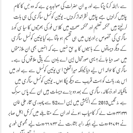
سے رابطہ کرنا پڑتا ہے اور یہ ان حضرات کی صوابدید پر ہے کہ وہ جس کا کام
چاہیں کرادیں جسے چاہیں نظر انداز کردیں۔ یونین کونسل ساگری کی ہی بات
کرلیتے ہیں محکمہ تعلیم اور محکمہ صحت میں کلاس فور کی بھرتیوں کا سیاسی کوٹہ
ساگری کی مخصوص برادریوں میں ہی تقسیم ہو جاتا ہے کیا یونین کونسل ساگری
کے دیگر دیہاتوں کے باسیوں کا یہ حق نہیں ہے کہ انہیں بھی ان ملازمتوں
میں حصہ دیا جائے؟ یہی صورتحال این اے باون کے باقی علاقوں کی ہے۔
ساگری کا حوالہ اس لیے دیا کیونکہ میرا تعلق اسی یونین کونسل سے ہے اور میں
اس بندر بانٹ کو بہت قریب سے دیکھ چکا ہوں۔ یونین کونسل ساگری میں
مانکیالہ اور ڈہکالہ، ساگری کے بعد دو بڑے دیہات ہیں ان کے پاس سڑک
ہے نہ گیس2013 کے الیکشن میں این اے52 سے چوہدری نثار علی خان
۳۴۱۳۳۱ ووٹ لے کر کامیاب ہوئے اور ان کے مقابلے میں کرنل اجمل صابر
نے ۹۶۷۹۶ ووٹ لیے جبکہ راجہ بشارت نے ۶۶۸۳۴ ووٹ لیے مجموعی طور پر