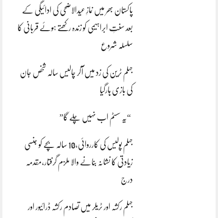
پاکستان بھر میں نمازِ عیدالاضحی کی ادائیگی کے
بعد سنتِ ابراہیمی کو زندہ رکھتے ہوئے قربانی کا
سلسلہ شروع
جہلم ٹرین کی زد میں آکر چالیس سالہ شخص جان
کی بازی ہارگیا
“یہ سسٹم اب نہیں چلے گا”
جہلم پولیس کی کارروائی،10 سالہ بچے کو جنسی
زیادتی کا نشانہ بنانے والا ملزم گرفتار،مقدمہ
درج
جہلم رکشہ اور ٹریلر میں تصادم رکشہ ڈرائیور اور