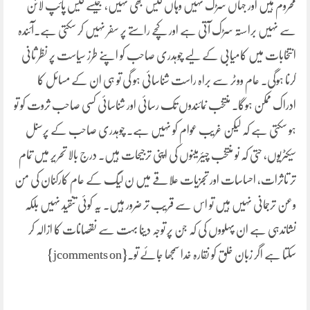
محروم ہیں اور جہاں سڑک نہیں وہاں گیس بھی نہیں، جیسے گیس پائپ لائن
سے نہیں براستہ سڑک آتی ہے اور کچے راستے پر سفر نہیں کر سکتی ہے۔آئندہ
انتخابات میں کامیابی کے لیے چوہدری صاحب کو اپنے طرز سیاست پر نظر ثانی
کرنا ہوگی۔ عام ووٹر سے براہ راست شناسائی ہو گی تو ہی ان کے مسائل کا
ادراک ممکن ہوگا۔ منتخب نمائندوں تک رسائی اور شناسائی کسی صاحب ثروت کو تو
ہو سکتی ہے کہ لیکن غریب عوام کو نہیں ہے۔ چوہدری صاحب کے پرسنل
سیکٹریوں، حتی کہ نو منتخب چیئرمینوں کی اپنی ترجیحات ہیں۔ درج بالا تحریر میں تمام
تر تاثرات، احساسات اور تجزیات علاقے میں ن لیگ کے عام کارکنان کی من
وعن ترجمانی نہیں ہیں تو اس سے قریب تر ضرور ہیں۔ یہ کوئی تنقید نہیں بلکہ
نشاندہی ہے ان پہلووں کی کہ جن پر توجہ دینا بہت سے نقصانات کا ازالہ کر
سکتا ہے اگر زبان خلق کو نقارہ خدا سمجھا جائے تو۔{jcomments on}