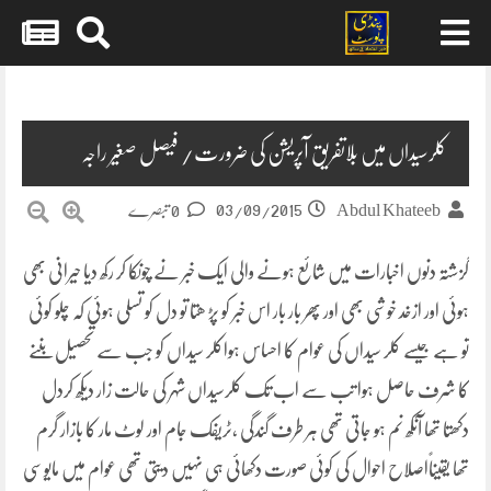
Skip
to
content
کلرسیداں میں بلاتفریق آپریشن کی ضرورت/ فیصل صغیر راجہ
03/09/2015
Abdul Khateeb
0 تبصرے
گزشتہ دنوں اخبارات میں شائع ہونے والی ایک خبر نے چونکا کر رکھ دیا حیرانی بھی
ہوئی اور ازخد خوشی بھی اور پھر بار بار اس خبر کو پڑ ھتا تو دل کو تسلی ہوئی کہ چلو کوئی
تو ہے جیسے کلر سیداں کی عوام کا احساس ہواکلر سیداں کو جب سے تحصیل بننے
کا شرف حاصل ہوا
تب سے اب تک کلرسیداں شہر کی حالت زار دیکھ کردل
دکھتا تھا آنکھ نم ہو جاتی تھی ہر طرف گندگی ،ٹریفک جام اور لوٹ مار کا بازار گرم
تھا یقیناًاصلاح احوال کی کوئی صورت دکھائی ہی نہیں دیتی تھی عوام میں مایوسی