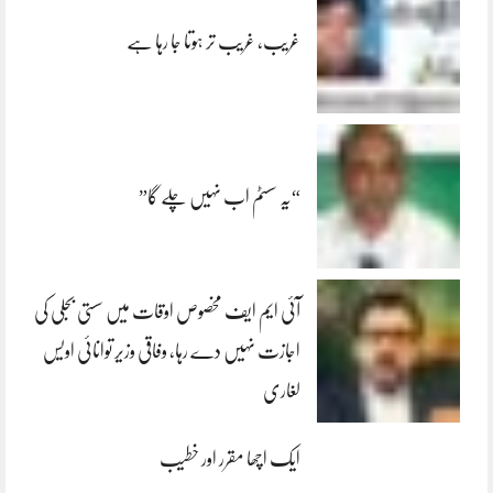
غریب، غریب تر ہوتا جا رہا ہے
“یہ سسٹم اب نہیں چلے گا”
آئی ایم ایف مخصوص اوقات میں سستی بجلی کی
اجازت نہیں دے رہا، وفاقی وزیر توانائی اویس
لغاری
ایک اچھا مقرر اور خطیب