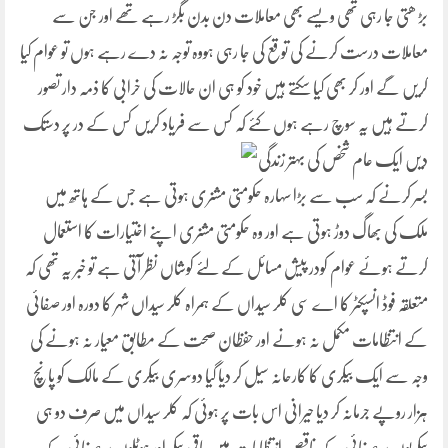
بڑ ھتی جا رہی تھی ویسے بھی معاملات دن بدن بگڑ رہے تھے اور جن سے
معاملات درست کرنے کی توقع کی جا رہی ہووہ توجہ نہ دے رہے ہوں تو عوام کیا
کریں گے اور کر بھی کیا سکتے ہیں خود کو ہی ان حالات کی خرابی کا ذمہ دار تصور
کرتے ہیں یہ سوچ رہے ہوں کئے کہ کس سے فریاد کریں کس کے در پر
دستک
دیں ایک عام شخص کی بہتر زندگی
بسر کرنے کہ سب سے بڑا سہارہ حکومتی مشنری ہوتی ہے جس کے ہاتھ میں
ملک کی بھاگ دوڑ ہوتی ہے اور وہ حکومتی مشنری اپنے اختیارات کا استعمال
کرتے ہوئے عوام کودر پیش مسائل کے لئے کوشاں نظر آتی ہے تو خبر یہ تھی کہ
متعلقہ فوڈ انسپکٹر کا اے سی کلر سیداں کے ہمراہ کلر سیداں شہر کا دورہ اور صفائی
کے انتظامات مکمل نہ ہونے اور حفظان صحت کے مطابق معیار نہ ہونے کی
وجہ سے ایک بیکری کا کارحانہ سیل کر دیا گیا دوسری بیکری کے مالک کو پانچ
ہزار روپے جرمانہ کر دیا حیرانی اس بات پر ہوئی کہ کلر سیداں میں صرف دو ہی