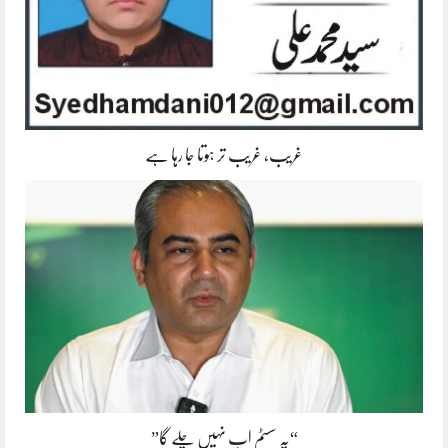
غریب، غریب تر ہوتا جا رہا ہے
“یہ سسٹم اب نہیں چلے گا”