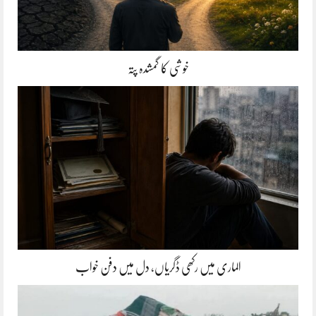
خوشی کا گمشدہ پتہ
الماری میں رکھی ڈگریاں، دل میں دفن خواب