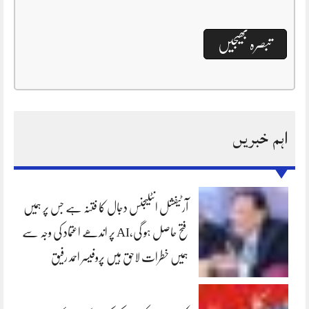
اہم خبریں
آرٹیفشل انٹلیجنس دجال کا فتنہ ہے جس پر ہمیں
فتح حاصل ہو گی،AI پر اندھے اعتماد کی وجہ سے
ہمیں خطرات لاحق ہیں پروفیسر احمد رفیق