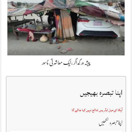
پیشہ ور گداگر ،ایک معاشرتی ناسور
اپنا تبصرہ بھیجیں
آپکا ای میل ایڈریس شائع نہیں کیا جائے گا
اپنا تبصرہ لکھیں