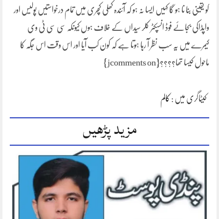
کو یقینی بنا نا ہو گا کہیں ایسا نہ ہو کہ آئندہ کھلی کچری میں تمام درخواستیں پولیس اور
واپڈاکی بجائے فوڈ انسپکٹر کلر سیداں کے خلاف ہوں کیونکہ سی سی ٹی وی
کیمرے میں یہ سب نظر آ رہا ہوتا ہے کہ کون کب آیا اور اس وقت اس جگہ کا
ماحول کیسا تھا؟؟؟؟{jcomments on}
کیٹاگری میں :
کالم
مزید پڑھیں