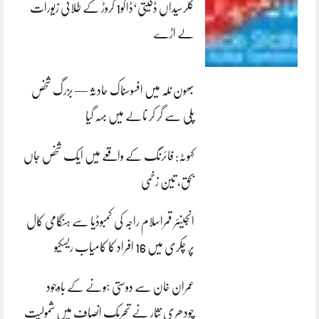
کلرسیداں ڈکیتی‘ڈاکو1 کروڑ کے طلائی زیورات
لے اڑے
بھون نلہ میں افسوسناک حادثہ — بزرگ شخص
پلی سے گر کر نالے میں بہہ گیا
کہوٹہ: فائرنگ کے واقعے میں ایک شخص جاں
بحق، تین زخمی
انجینئر قمراسلام راجہ کی کمبوڈیا سے ہنگامی کال
پر چکری میں 16 افراد کا کامیاب ریسکیو
عمران خان سے دوستی ہونے کے باوجود
چودھری نثار نے تحریک انصاف میں شمولیت