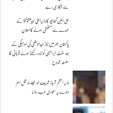
سے انکاری رہے
علی امین گنڈاپور کا وزیراعلیٰ خیبرپختونخوا کے
عہدے سے مستعفی ہونے کا اعلان
پاکستان بھر میں نمازِ عیدالاضحی کی ادائیگی کے
بعد سنتِ ابراہیمی کو زندہ رکھتے ہوئے قربانی کا
سلسلہ شروع
وزیر اعظم شہباز شریف اور فیلڈ مارشل اہم
دورے پر سعودی عرب روانہ