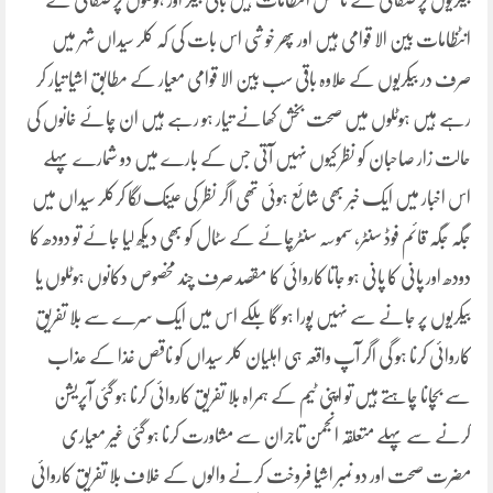
بیکریوں پر صفائی کے ناقص انتظامات ہیں باقی بیکر اور ہوٹلوں پر صفائی کے
انٹظامات بین الا قوامی ہیں اور پھر خوشی اس بات کی کہ کلر سیداں شہر میں
صرف در بیکریوں کے علاوہ باقی سب بین الا قوامی معیار کے مطابق اشیا تیار کر
رہے ہیں ہوٹلوں میں صحت بخش کھانے تیار ہو رہے ہیں ان چائے خانوں کی
حالت زار صاحبان کو نظر کیوں نہیں آتی جس کے بارے میں دو شمارے پہلے
اس اخبار میں ایک خبر بھی شائع ہوئی تھی اگر نظر کی عینک لگا کرکلر سیداں میں
جگہ جگہ قائم فوڈ سنٹر، سموسہ سنٹرچائے کے سٹال کو بھی د یکھ لیا جائے تو دودھ کا
دودھ اور پانی کا پانی ہو جاتا کاروائی کا مقصد صرف چند مخصوص دکانوں ہوٹلوں یا
بیکریوں پر جانے سے نہیں پورا ہو گا بلکے اس میں ایک سرے سے بلا تفریق
کاروائی کرنا ہو گی اگر آپ واقعہ ہی اہلیان کلر سیداں کو ناقص غذا کے عذاب
سے بچانا چاہتے ہیں تو اپنی ٹیم کے ہمراہ بلا تفریق کاروائی کرنا ہو گئی آپریشن
کرنے سے پہلے متعلقہ انجمن تاجران سے مشاورت کرنا ہو گئی غیر معیاری
مضرت صحت اور دو نمبر اشیا فروخت کرنے والوں کے خلاف بلا تفریق کاروائی