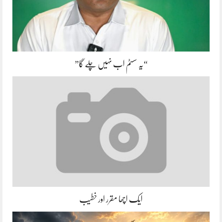
“یہ سسٹم اب نہیں چلے گا”
ایک اچھا مقرر اور خطیب