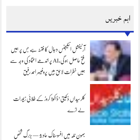
اہم خبریں
آرٹیفشل انٹلیجنس دجال کا فتنہ ہے جس پر ہمیں
فتح حاصل ہو گی،AI پر اندھے اعتماد کی وجہ سے
ہمیں خطرات لاحق ہیں پروفیسر احمد رفیق
کلرسیداں ڈکیتی‘ڈاکو1 کروڑ کے طلائی زیورات
لے اڑے
بھون نلہ میں افسوسناک حادثہ — بزرگ شخص