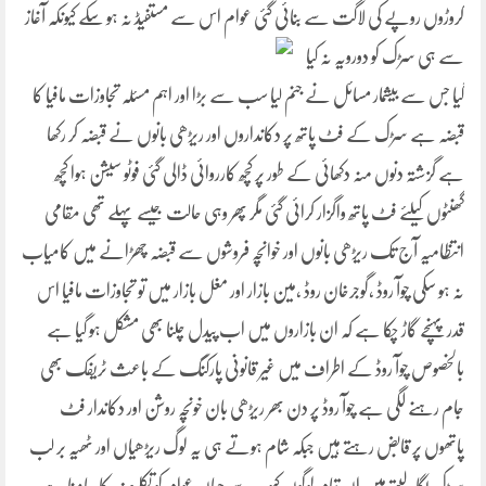
کروڑوں روپے کی لاگت سے بنائی گئی عوام اس سے
مستفیڈ نہ ہو سکے کیونکہ آغاز
سے ہی سڑک کو دورویہ نہ کیا
گیا جس سے بیشمار مسائل نے جنم لیا سب سے بڑا اور اہم مسئلہ تجاوزات مافیا کا
قبضہ ہے سڑک کے فٹ پاتھ پر دکانداروں اور ریڑھی بانوں نے قبضہ کر رکھا
ہے گزشتہ دنوں منہ دکھائی کے طور پر کچھ کارروائی ڈالی گئی فوٹو سیشن ہوا کچھ
گھنٹوں کیلئے فٹ پاتھ واگزار کرائی گئی مگر پھر وہی حالت جیسے پہلے تھی مقامی
انتظامیہ آج تک ریڑھی بانوں اور خوانچہ فروشوں سے قبضہ چھڑانے میں کامیاب
نہ ہو سکی چوآ روڈ ،گوجرخان روڈ ،مین بازار اور مغل بازار میں تو تجاوزات مافیا اس
قدر پہنچے گاڑ چکا ہے کہ ان بازاروں میں اب پیدل چلنا بھی مشکل ہو گیا ہے
بالخصوص چوآ روڈ کے اطراف میں غیر قانونی پارکنگ کے باعث ٹریفک بھی
جام رہنے لگی ہے چوآ روڈ پر دن بھر ریڑھی بان خونچہ روشن اور دکاندار فٹ
پاتھوں پر قابض رہتے ہیں جبکہ شام ہوتے ہی یہ لوگ ریڑھیاں اور ٹھیہ بر لب