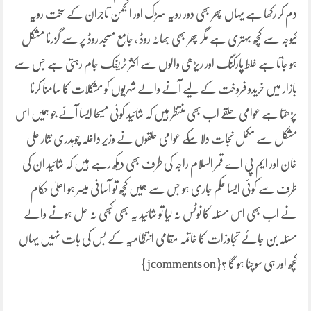
دم کر رکھا ہے یہاں پھر بھی دور رویہ سڑک اور انجمن تاجران کے سخت رویہ
کیوجہ سے کچھ بہتری ہے مگر پھر بھی بھاٹہ روڈ ، جامع مسجد روڈ پر سے گزرنا مشکل
ہو جاتا ہے غلط پارکنگ اور ریڑھی والوں سے اکثر ٹریفک جام رہتی ہے جس سے
بازار میں خریدو فروخت کے لیے آنے والے شہریوں کو مشکلات کا سامنا کرنا
پڑھتا ہے عوامی حلقے اب بھی منتظر ہیں کہ شائید کوئی مسیحا ایسا آئے جو ہمیں اس
مشکل سے مکمل نجات دلا سکے عوامی حلقوں نے وزیر داخلہ چوہدری نثار علی
خان اور ایم پی اے قمر السلام راجہ کی طرف بھی دیکھ رہے ہیں کہ شائید ان کی
طرف سے کوئی ایسا حکم جاری ہو جس سے ہمیں کچھ تو آسانی میسر ہو اعلیٰ حکام
نے اب بھی اس مسئلہ کا نوٹس نہ لیا تو شائید یہ بھی کبھی نہ حل ہونے والے
مسئلہ بن جائے تجاوزات کا خاتمہ مقامی انتظامیہ کے بس کی بات نہیں یہاں
کچھ اور ہی سوچنا ہو گا ؟{jcomments on}