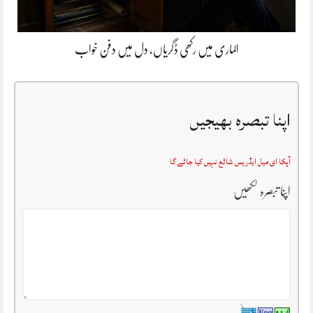
الماری میں رکھی ڈگریاں، دل میں دفن خواب
اپنا تبصرہ بھیجیں
آپکا ای میل ایڈریس شائع نہیں کیا جائے گا
اپنا تبصرہ لکھیں