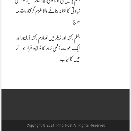
جہلم پولیس کی کارروائی،10 سالہ بچے کو جنسی
زیادتی کا نشانہ بنانے والا ملزم گرفتار،مقدمہ
درج
جہلم رکشہ اور ٹریلر میں تصادم رکشہ ڈرائیور اور
ایک عورت زخمی ٹریلر کا ڈرائیور فرار ہونے
میں کامیاب
Copyright © 2021, Pindi Post All Rights Reserved.