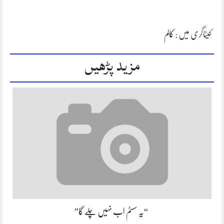
کیٹاگری میں :
کالم
مزید پڑھیں
“یہ سسٹم اب نہیں چلے گا”