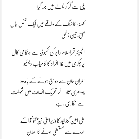
پلی سے گر کر نالے میں بہہ گیا
کہوٹہ: فائرنگ کے واقعے میں ایک شخص جاں
بحق، تین زخمی
انجینئر قمراسلام راجہ کی کمبوڈیا سے ہنگامی کال
پر چکری میں 16 افراد کا کامیاب ریسکیو
عمران خان سے دوستی ہونے کے باوجود
چودھری نثار نے تحریک انصاف میں شمولیت
سے انکاری رہے
علی امین گنڈاپور کا وزیراعلیٰ خیبرپختونخوا کے
عہدے سے مستعفی ہونے کا اعلان