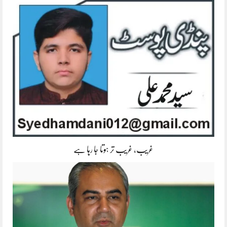
غریب، غریب تر ہوتا جا رہا ہے