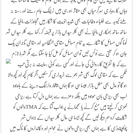
سڑک لگا لیتے ہیں ان تمام لوگوں کیوجہ سے جہاں عوام کو تکلیف کا سامنا ہے
وہاں کا روباری سرگرمیاں بھی متاثر ہو رہی ہیں ٹریفک جام رہنے اور رستہ نہ
ملنے کیوجہ سے طلباء وطالبات بھی شدید اذیت کا شکار ہیں تجاوزات مافیا کے
ساتھ ساتھ بھکاری مافیا نے بھی کلر سیداں بازار پر قبضہ کر رکھا ہے کلر سیداں شہر
گونا گوں مسائل کا شکار ہے یہ تمام مسائل مقامی انتظامیہ اور مقامی تاجران یک
جان ہو کر سختی سے نوٹس لیں تو ان مسائل کو حل کیا جا سکتا ہے مگر شرط لازم
ہے کہ بلا تفریق
کارروائی کی جائے اور کسی سے کوئی رعایت نہ برتی تب
ممکن ہے کہ مقامی لوگ بھی شہر بھر سے خریداری کر سکیں اگر کام کچھ اور کچھ والا
ہو گا تو حال بھی مغل بازار جیسا ہی ہو گا جہاں بیشمار وارننگ دینے کے باوجود
اب بھی ریڑھی بان موجود ہیں بلکہ دھڑے سے جہاں دل کرتا ہے ریڑھی
کھڑی کر لیتے ہیں منع کرنے یا سمجھانے پر جواب آتا ہے کہ TMAوالوں کو
شکایت کرو ہم دیکھ لیں گے کچھ ایسا ہی حال کلر سیداں کے جڑواں شہر
چوکپنڈوڑی کا ہے جہاں بھی ریڑھی والوں نے عوام اور دکانداروں کا ناک میں