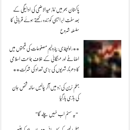
پاکستان بھر میں نمازِ عیدالاضحی کی ادائیگی کے
بعد سنتِ ابراہیمی کو زندہ رکھتے ہوئے قربانی کا
سلسلہ شروع
**راولپنڈی: پٹرولیم مصنوعات کی قیمتوں میں
اضافے اور مہنگائی کے خلاف جماعت اسلامی
کا دھرنا، شہریوں کی بڑی تعداد کی شرکت**
جہلم ٹرین کی زد میں آکر چالیس سالہ شخص جان
کی بازی ہارگیا
“یہ سسٹم اب نہیں چلے گا”