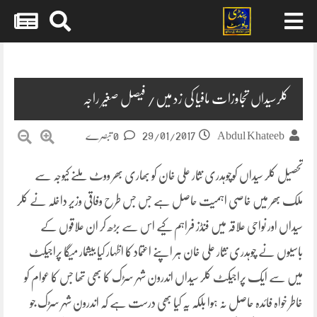
Skip
to
content
کلرسیداں تجاوزات مافیا کی زد میں/ فیصل صغیر راجہ
29/01/2017
Abdul Khateeb
0 تبصرے
تحصیل کلر سیداں کوچوہدری نثار علی خان کو بھاری بھر ووٹ ملنے کیوجہ سے
ملک بھر میں خاصی اہمیت حاصل ہے جس جس طرح وفاقی وزیر داخلہ نے کلر
سیداں اور نواحی علاقہ میں فنڈز فراہم کیے اس سے بڑھ کر ان علاقوں کے
باسیوں نے چوہدری نثار علی
خان ہر اپنے اعتماد کا اظہار کیا بیشمار میگا پراجیکٹ
میں سے ایک پراجیکٹ کلر سیداں اندرون شہر سڑک کا بھی تھا جس کا عوام کو
خاطر خواہ فائدہ حاصل نہ ہوا بلکہ یہ کیا بھی درست ہے کہ اندرون شہر سڑک جو