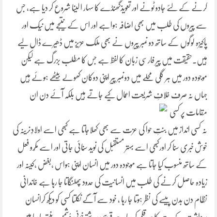
کرنے کے لئے جادو ٹونے اور تعویذگھنڈے کا سہار ا لینا شروع کر دیا ہے، جس
سے پیروں کی طلب میں بھی اضافہ ہواہے اور اس کے نتیجے میں نیک اور
پاکیزہ لوگوں کے ساتھ دو نمبر پیروں نے بھی ملک عزیز میں ڈھیرے ڈال لیے
ہیں۔حقیقت میں پیر فارسی زبان کا لفظ ہے جس کا مطلب بزرگ ہے لیکن
موجودہ دور میں ہر گلی محلے میں دونمبر پیر اپنی دوکان کھولے بیٹھے ہوئے ہیں
جہاں نہ صرف خلافِ
شریعت اعمال کیے جاتے ہیں بلکہ آئے دن ان
مقامات پر کسی
نہ کسی انداز میں بنتِ حوا کی عزت سے بھی کھلاجاتا ہے کبھی اسے اولادِنرینہ کی
خوش خبری سنا کر اورکبھی اسے بہتر مستقبل کی نوید سُنائی جاتی اور اسے مکُرو فعل
کے ساتھ منسوب کیا جاتا ہے موجودہ دور میں انسان اپنی ہواس ،بغض ،کینہ اور
زیادہ حاصل کرنے کی طلب میں انسانیت کی حدود پھلنگاتا جا رہا ہے خاندانی
نظام دن بدن پیسے کی نظر ہوتا جا رہا ، خود سے آگے نکلتا کسی کو دیکھ کرانسان