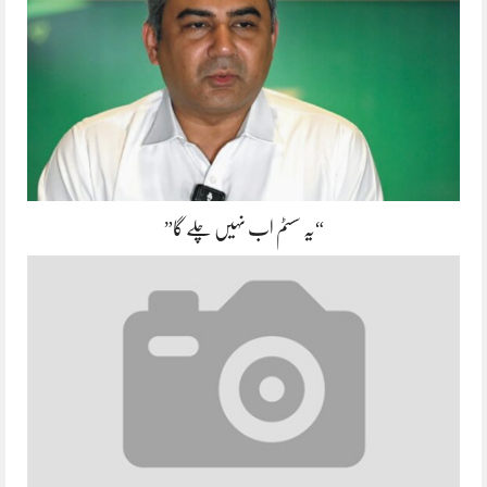
“یہ سسٹم اب نہیں چلے گا”