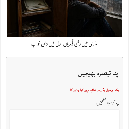
الماری میں رکھی ڈگریاں، دل میں دفن خواب
اپنا تبصرہ بھیجیں
آپکا ای میل ایڈریس شائع نہیں کیا جائے گا
اپنا تبصرہ لکھیں