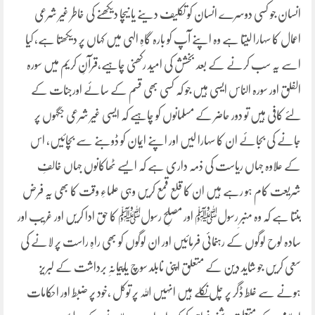
انسان جو کسی دوسرے انسان کو تکلیف دینے یا نیچا دیکھنے کی خاطر غیر شرعی
اعمال کا سہارا لیتا ہے وہ اپنے آپ کو بارہ گاہِ الہی میں کہاں پر دیکھتا ہے، کیا
اسے یہ سب کرنے کے بعد بخشش کی امید رکھنی چاہیے،قرآنِ کریم میں سورہ
الفلق اور سورہ الناس ایسی ہیں جو کہ کسی بھی قسم کے سائے اورجنات کے
لئے کافی ہیں تو دور حاضر کے مسلمانوں کو چاہیے کہ ایسی غیر شرعی جگہوں پر
جانے کی بجائے ان کا سہارا لیں اور اپنے ایمان کو ڈوبنے سے بچائیں، اس
کے علاوہ جہاں ریاست کی ذمہ داری ہے کہ ایسے ٹھاکانوں جہاں خالفِ
شریعت کام ہو رہے ہیں ان کا قلع قمع کریں وہی علماءِ وقت کا بھی یہ فرض
بنتا ہے کہ وہ منبرِ رسولﷺ اور مصلحِ رسولﷺ کا حق ادا کریں اور غریب اور
سادہ لوح لوگوں کے رہنمائی فرمائیں اور ان لوگوں کو بھی راہِ راست پر لانے کی
سعی کریں جو شاید دین کے متعلق اپنی نابلد سوچ یاپیمانہِ برداشت کے لبریز
ہونے سے غلط ڈگر پر چل نکلے ہیں انہیں اللہ پر توکل ،خود پر ضبط اور احکامات