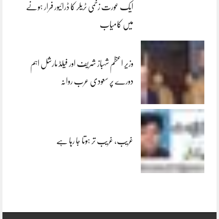
ایک عورت زخمی ٹریلر کا ڈرائیور فرار ہونے
میں کامیاب
وزیر اعظم شہباز شریف اور فیلڈ مارشل اہم
دورے پر سعودی عرب روانہ
غریب، غریب تر ہوتا جا رہا ہے