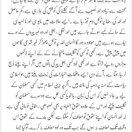
برداشت کے بت کا سرقلم کر رہا ہے قریبی رشتے خونی دُشمن بنتے جا رہا ہیں،
محنت سے زیادہ اور نصیب سے آگے نکلنے کی کوشش کی جا رہی ہے،کم حاصل
اور اللہ کی رضا پر توکل دم توڑ رہا ہے ۔ایسے حالات میں مایوسی اور نا امیدی
کے سائے لمبے ہوتے جا رہے ہیں اور نقلی ، جعلی اور دو نمبر پیروں کے ورے
نیارے ہو رہے ہیں موجود ہ دور کا انسان اللہ پر توکل چھوڑ کر غیر شرعی کاموں
میں پیش پیش ہے، کبھی تو کسی کو تکلیف پہنچانے کے لئے اپنے لاکھوں
ہزاروں روپے اڑاتا ہے اور کبھی خود کسی جعلی پیر کی باتوں میں آکر اپنے بیٹے ذبع
کر رہا ہوتا ہے ،آئے دن ایسے واقعات اخبارات کی زینت بنتے ہیں جو اسلامی
ریاست کے منہ پر دھبہ کی مانند ہیں ۔اگرچہ دینِ اسلام میں کسی مسلمان کے
لیے یہ جائز نہیں کہ اس کی زبان ، ہاتھ یاکسی عمل سے دوسرے مسلمان کو
تکلیف پہنچے اور اس کے علاوہ حقوق العباد پر بھی خصوصی ر ہنمائی فرمائی گئی ہے
کہ اللہ انسان کو اپنے حقوق تو معاف کر سکتا ہے لیکن بندے کے حقوق اس
وقت تک معاف نہ ہوں گئے جب تک وہ خود معاف نہ کرے، تو کیا ایسا