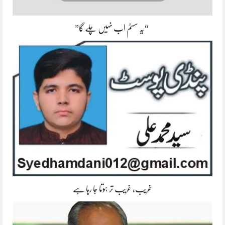
“یہ سسٹم اب نہیں چلے گا”
غریب، غریب تر ہوتا جا رہا ہے