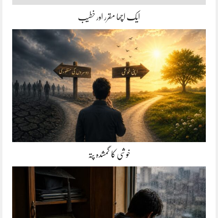
ایک اچھا مقرر اور خطیب
خوشی کا گمشدہ پتہ