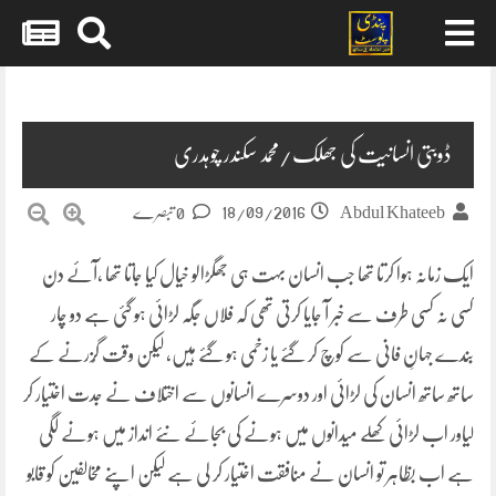
Skip
to
content
ڈوبتی انسانیت کی جھلک/محمد سکندر چوہدری
18/09/2016
Abdul Khateeb
0 تبصرے
ایک زمانہ ہوا کرتا تھا جب انسان بہت ہی جھگڑالو خیال کیا جاتا تھا ،آئے دن
کسی نہ کسی طرف سے خبر آ جایا کرتی تھی کہ فلاں جگہ لڑائی ہو گئی ہے دو چار
بندے جہانِ فانی سے کوچ کر گئے یا زخمی ہو گئے ہیں، لیکن وقت گُزرنے کے
ساتھ ساتھ انسان کی لڑائی اور دوسرے انسانوں سے اختلاف
نے جدت اختیار کر
لیاور اب لڑائی کھلے میدانوں میں ہونے کی بجائے نئے انداز میں ہونے لگی
ہے اب بظاہر تو انسان نے منافقت اختیار کر لی ہے لیکن اپنے مخالفین کو قابو