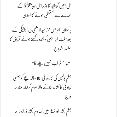
علی امین گنڈاپور کا وزیراعلیٰ خیبرپختونخوا کے
عہدے سے مستعفی ہونے کا اعلان
پاکستان بھر میں نمازِ عیدالاضحی کی ادائیگی کے
بعد سنتِ ابراہیمی کو زندہ رکھتے ہوئے قربانی کا
سلسلہ شروع
“یہ سسٹم اب نہیں چلے گا”
جہلم پولیس کی کارروائی،10 سالہ بچے کو جنسی
زیادتی کا نشانہ بنانے والا ملزم گرفتار،مقدمہ
درج
جہلم رکشہ اور ٹریلر میں تصادم رکشہ ڈرائیور اور