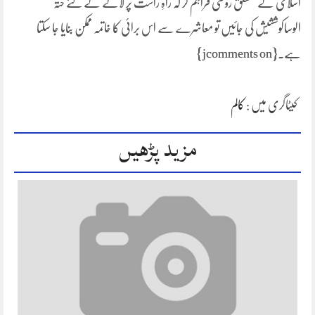
اسلامی کے متعلق روشنی فراہم کر کہ راہِ راست پر لانے کے لئے حتہ
الوساکوششیش کی جائیں تو معاشرے سے اس برائی کا خاتمہ ممکن بنایا جا سکتا
ہے۔{jcomments on}
کیٹاگری میں :
کالم
مزید پڑھیں