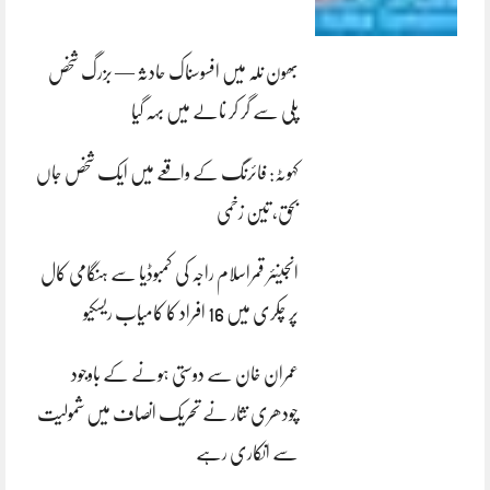
بھون نلہ میں افسوسناک حادثہ — بزرگ شخص
پلی سے گر کر نالے میں بہہ گیا
کہوٹہ: فائرنگ کے واقعے میں ایک شخص جاں
بحق، تین زخمی
انجینئر قمراسلام راجہ کی کمبوڈیا سے ہنگامی کال
پر چکری میں 16 افراد کا کامیاب ریسکیو
عمران خان سے دوستی ہونے کے باوجود
چودھری نثار نے تحریک انصاف میں شمولیت
سے انکاری رہے