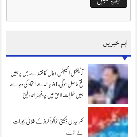
اہم خبریں
آرٹیفشل انٹلیجنس دجال کا فتنہ ہے جس پر ہمیں
فتح حاصل ہو گی،AI پر اندھے اعتماد کی وجہ سے
ہمیں خطرات لاحق ہیں پروفیسر احمد رفیق
کلرسیداں ڈکیتی‘ڈاکو1 کروڑ کے طلائی زیورات
لے اڑے