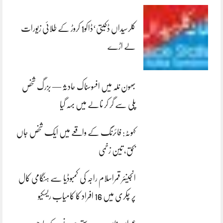
کلرسیداں ڈکیتی‘ڈاکو1 کروڑ کے طلائی زیورات
لے اڑے
بھون نلہ میں افسوسناک حادثہ — بزرگ شخص
پلی سے گر کر نالے میں بہہ گیا
کہوٹہ: فائرنگ کے واقعے میں ایک شخص جاں
بحق، تین زخمی
انجینئر قمراسلام راجہ کی کمبوڈیا سے ہنگامی کال
پر چکری میں 16 افراد کا کامیاب ریسکیو