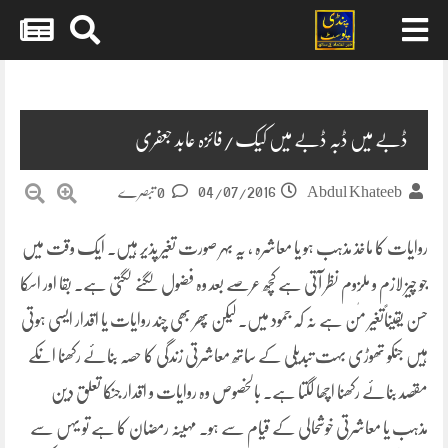
Skip
to
content
ڈبے میں ڈبہ ڈبے میں کیک/فائزہ عابد جعفری
04/07/2016
Abdul Khateeb
0 تبصرے
روایات کا ماخذ مذہب ہو یا معاشرہ ، یہ بہر صورت تغیر پذیر ہیں۔ ایک وقت میں
جو چیز لازم و ملزوم نظر آتی ہے کچھ عرصے بعد وہ فضول لگنے لگتی ہے۔ بقا اور اسکا
حسن یقیناًتغیر مٰن ہے نہ کہ جمود میں۔ لیکن پھر بھی چند روایات یا اقدار ایسی ہوتی
ہیں جنکو تھوڑی
بہت تبدیلی کے ساتھ معاشرتی زندگی کا حصہ بنائے رکھنا انکے
مقصد بنائے رکھنا اچھا لگتا ہے۔ بالخصوص وہ روایات و اقدار جنکا تعلق دین
مذہب یا معاشرتی خوشحالی کے قیام سے ہو۔ مہینہ رمضان کا ہے تو یہں سے