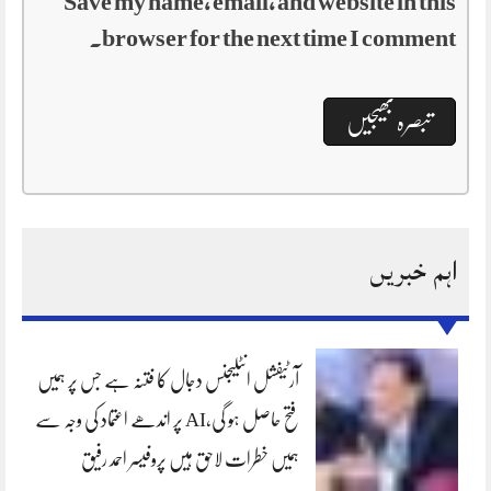
Save my name, email, and website in this
browser for the next time I comment.
اہم خبریں
آرٹیفشل انٹلیجنس دجال کا فتنہ ہے جس پر ہمیں
فتح حاصل ہو گی،AI پر اندھے اعتماد کی وجہ سے
ہمیں خطرات لاحق ہیں پروفیسر احمد رفیق