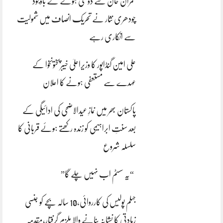
عمران خان سے دوستی ہونے کے باوجود
چودھری نثار نے تحریک انصاف میں شمولیت
سے انکاری رہے
علی امین گنڈاپور کا وزیراعلیٰ خیبرپختونخوا کے
عہدے سے مستعفی ہونے کا اعلان
پاکستان بھر میں نمازِ عیدالاضحی کی ادائیگی کے
بعد سنتِ ابراہیمی کو زندہ رکھتے ہوئے قربانی کا
سلسلہ شروع
“یہ سسٹم اب نہیں چلے گا”
جہلم پولیس کی کارروائی،10 سالہ بچے کو جنسی
زیادتی کا نشانہ بنانے والا ملزم گرفتار،مقدمہ