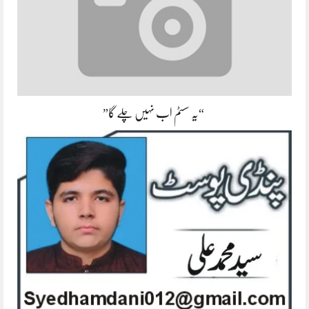
“یہ سسٹم اب نہیں چلے گا”