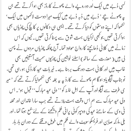
کسی ڈبے میں ایک اور دو روپے والے چھوٹے کارڈز بھی ہو ا کرتے تھے جن
پہ چھوٹے بچے ’ ڈبے میں ڈبہ ڈبے میں کیک میرا دوست لاکھوں میں ایک‘
لکھوا کہ اپنے دوستوں کو دیا کرتے تھے۔ ایسی ہی دکانوں پر کانچ کی چوڑیاں بھی
ہوا کرتی تھیں جو کبھی لڑکیاں بہت شو ق سے پہنا کرتی تھیں۔ کیوں کہ اس
زمانے میں کلائی ڈھانپنے کا رواج موجود تھا۔ آج چونکہ چوڑیاں مردوں نے پہن
لی ہیں( معذرت کے ساتھ) اسلئے خواتین کی چوڑیوں سمیت آستینیں بھی
غائب ہیں اور کلائی بہت دور تک برہنا ہے۔ خیر بات عید کارڈ کی ہو رہی تھی،
تو جناب آپکو یاد ہوگا ہم چھوٹے سے کارڈ پہ یہ جملہ بھی لکھوایا کرتے تھے کہ ’ میر
ی طرف سے آپکو اور آپ کے اہلِ خانہ کو ’’ دلی عید مبارک‘‘ قبول ہو‘۔ اس
دلی عید مبارک سے ہم اس وقت بہت چڑتے تھے جب سارا خاندان اور محلہ
ٹی وی کے سامنے عید کی دوپہر کوئی پرانی فلم دیکھنے کے لئے جمع ہوتا تھا ، اور
بلی مارکہ صابن اور فریسکو سویٹ والے فلم میں طویل وقفے کے دوران بار بار