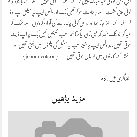
اہلِ وطن کو دلی عید مبارک پیش کرتے تھے۔ ۔ اس طویل وقفے کے باوجود نہ تو
کوئی اپنی نشست سے برخاست ہو کر فیس بک اور واٹس ایپ پہ سیلفی اپ لوڈ
کرنے کے لئے جاتا تھا اور نہ ہی کوئی چاند رات کی آوارہ گردیوں سے تھک کر
عید کو ’ بورنگ‘ کہہ کہ لمبی تان لیا کرتا تھا۔ تب محبتیں فیس بک پر اپ ڈیٹ
ہوتی تھیں، نہ وٹس ایپ پر شیئر، تب یہ سٹیل کی پلیٹوں میں بٹتی تھیں اور
گتے کے کارڈوں میں ارسال ہوتی تھیں۔۔۔{jcomments on}
کیٹاگری میں :
کالم
مزید پڑھیں