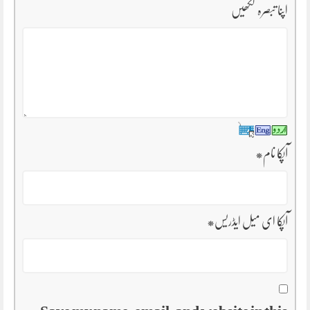
اپنا تبصرہ لکھیں
آپکا نام
*
آپکا ای میل ایڈریس
*