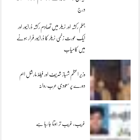
درج
جہلم رکشہ اور ٹریلر میں تصادم رکشہ ڈرائیور اور
ایک عورت زخمی ٹریلر کا ڈرائیور فرار ہونے
میں کامیاب
وزیر اعظم شہباز شریف اور فیلڈ مارشل اہم
دورے پر سعودی عرب روانہ
غریب، غریب تر ہوتا جا رہا ہے