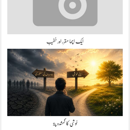
ایک اچھا مقرر اور خطیب
خوشی کا گمشدہ پتہ