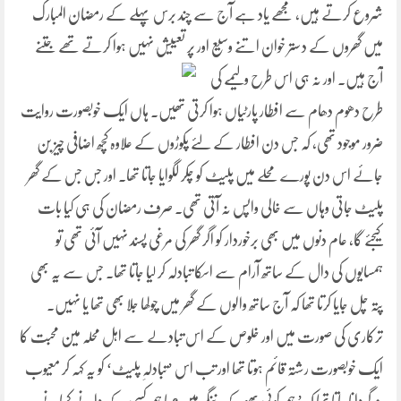
شروع کرتے ہیں، مجھے یاد ہے آج سے چند برس پہلے کے رمضان المبارک
میں گھروں کے د ستر خوان اتنے وسیع اور پر تعییش نہیں ہوا کرتے تھے جتنے
آج ہیں۔ اور نہ ہی اس
طرح ولیمے کی
طرح دھوم دھام سے افطار پارٹیاں ہوا کرتی تھیں۔ ہاں ایک خوبصورت روایت
ضرور موجود تھی، کہ جس دن افطار کے لئے پکوڑوں کے علاوہ کچھ اضافی چیز بن
جائے اس دن پورے محلے میں پلیٹ کو چکر لگوایا جاتا تھا۔ اور جس جس کے گھر
پلیٹ جاتی وہاں سے خالی واپس نہ آتی تھی۔ صرف رمضان کی ہی کیا بات
کیجئے گا، عام دنوں میں بھی برخوردار کو اگر گھر کی مرغی پسند نہیں آئی تھی تو
ہمسایوں کی دال کے ساتھ آرام سے اسکا تبادلہ کر لیا جاتا تھا۔ جس سے یہ بھی
پتہ چل جایا کرتا تھا کہ آج ساتھ والوں کے گھر میں چولھا جلا بھی تھا یا نہیں۔
ترکاری کی صورت میں اور خلوص کے اس تبادلے سے اہل محلہ مین محبت کا
ایک خوبصورت رشتہ قائم ہوتا تھا اور تب اس ’تبادلہِ پلیٹ‘ کو یہ کہہ کر معیوب