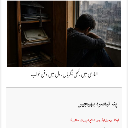
الماری میں رکھی ڈگریاں، دل میں دفن خواب
اپنا تبصرہ بھیجیں
آپکا ای میل ایڈریس شائع نہیں کیا جائے گا