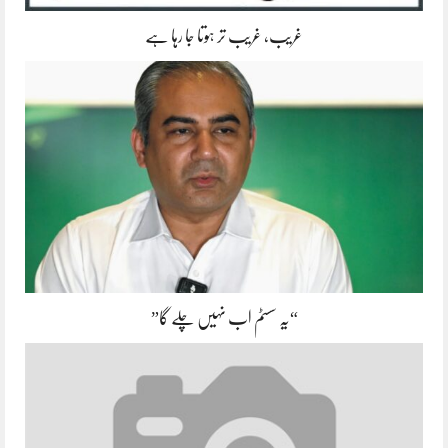
غریب، غریب تر ہوتا جا رہا ہے
“یہ سسٹم اب نہیں چلے گا”