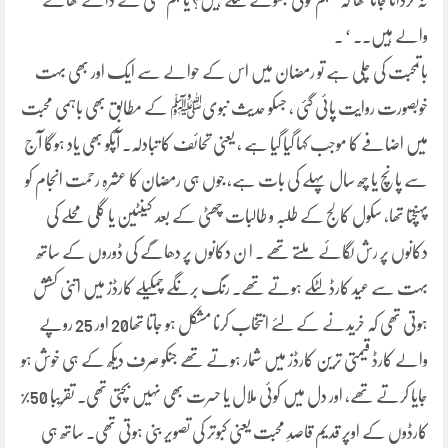
نہ گردانا جاتا تھا کہ ’ ہم کوئی بھوکے ننگے ہیں؟ یا ہم کسی کے دانے کھانے
والے ہیں۔۔ ‘ ۔
باتمحبت کی چلی ہے تو رمضان میں اس کے حوالے سے ایک اور بھی بہت
خوبصورت روایت پائی گئی ، جسکو حدیث نبویﷺ کے مطابق بھی باہمی محبت
میں اضافے کا موجب کہا گیا گیا ہے ، یعنی تحائف کا تبادلہ۔ آپکو بھی یاد ہوگا آج
سے پانچ یا چھ سال پہلے کی بات ہے، جوں ہی رمضان کا عشرہِ رحمت انجام کو
پہنچتا تھا، سکول کالج کے طلبہ و طالبات چھٹی کے بعد کینٹین یا گلی محلے کی
دکانوں پر رش لگائے ملتے تھے ۔ ا ن دکانوں پر دھاگے کی ڈوروں کے ساتھ
بہت سے عید کارڈ لٹکے ہوتے تھے۔ رنگ برنگے چمکیلے کارڈز میں اتنی کشش
ہوتی تھی کہ خریدنے کے لئے انتخاب کرنا مشکل ہو جاتا تھا20 اور 25 روپے
والے کارڈ قیمتی ترین کارڈز میں شمار ہوتے تھے جنکو صرف دیکھ کے ہی خوش ہو
جایا کرتے تھے، اور دل میں کوئی ملال یا حسرت بھی نہیں بچتی تھی۔ تقریبا 50%
کارڈوں کے اوپر قدیم قاصدِ محبت یعنی کبوتر کی تصویر بنی ہوتی تھی۔ ساتھ ہی