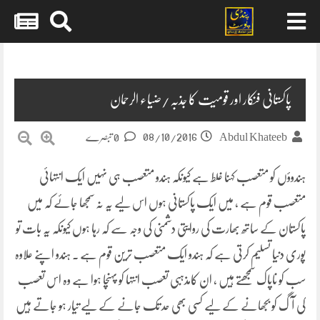
Skip
to
content
پاکستانی فنکار اور قومیت کا جذبہ/ضیاء الرحمان
08/10/2016
Abdul Khateeb
0 تبصرے
ہندوؤں کو متعصب کہنا غلط ہے کیونکہ ہندو متعصب ہی نہیں ایک انتہائی
متعصب قوم ہے ، میں ایک پاکستانی ہوں اس لیے یہ نہ سمجھا جائے کہ میں
پاکستان کے ساتھ بھارت کی روایتی دشمنی کی وجہ سے کہ رہا ہوں کیونکہ یہ بات تو
پوری دنیا تسلیم کرتی ہے کہ ہندو
ایک متعصب ترین قوم ہے ۔ ہندو اپنے علاوہ
سب کو ناپاک سمجھتے ہیں ، ان کامذہبی تعصب انتہا کو پہنچا ہوا ہے وہ اس تعصب
کی آگ کو بجھانے کے لیے کسی بھی حد تک جانے کے لیے تیار ہو جاتے ہیں