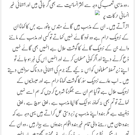
، وہ مذہبی تعصب کی وجہ سے اکثر انسانیت سے بھی گر جاتی ہیں
اور انتہائی غیر
انسانی حرکات پر
اتر آتے ہیں۔ ان کے مذہب ہیں گائے مقدس جانور ہے جس کا کھانا ان
کے نزدیک حرام ہے وہ خود گائے نہیں کھاتے تو کسی اور مذہب کے ماننے
والے جن کے نزدیک گائے کا گوشت حلال ہے انہیں بھی گائے نہیں
ذبح کرنے دیتے اور اگر کوئی مسلمان کر لے اور انہیں اس کی خبر ہو جائے تو
اپنے زیر تسلط مسلمانوں کو اس نہ کیے گئے جرم کی انتہائی درد ناک سزائیں دیتے
ہیں ۔ اب ہمارے نزدیک سؤر کا گوشت کھانا حرام ہے اور عیسائیوں کے
نزدیک حلال ہے تو کیا ہم ان سے جھگڑنا شروع کر دیں کہ ہم اسے نہیں
کھاتے تو تم بھی نہ کھاؤ، ہو ایک کا اپنا مذہب ہے ، اپنی سوچ ہے ، اپنی
ذہنیت ہے مگر ہندو اپنے مذہب پر زبردستی عمل کراتے ہیں یہی وجہ ہے کہ
ہندوستان میں رہنے والی تمام غیر ہندو اقوام ہندوؤں سے بیزار ہیں ، وہ ان کے