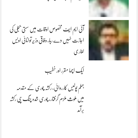
آئی ایم ایف مخصوص اوقات میں سستی بجلی کی
اجازت نہیں دے رہا، وفاقی وزیر توانائی اویس
لغاری
ایک اچھا مقرر اور خطیب
جہلم پولیس کارروائی، رکشہ چوری کے مقدمہ
میں ملوث ملزم گرفتار، چوری شدہ چنگ چی رکشہ
برآمد