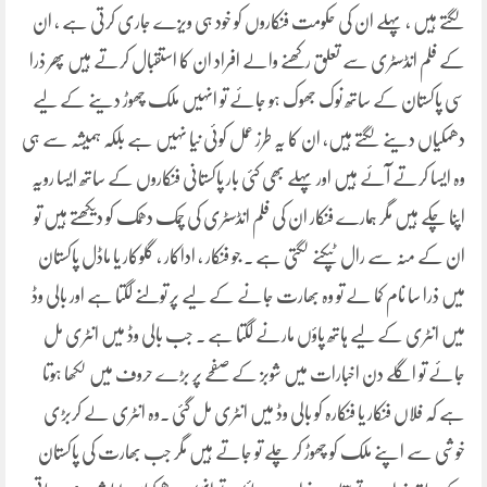
لگتے ہیں ، پہلے ان کی حکومت فنکاروں کو خود ہی ویزے جاری کرتی ہے ، ان
کے فلم انڈسٹری سے تعلق رکھنے والے افراد ان کا استقبال کرتے ہیں پھر ذرا
سی پاکستان کے ساتھ نوک جھوک ہو جائے تو انہیں ملک چھوڑ دینے کے لیے
دھمکیاں دینے لگتے ہیں، ان کا یہ طرز عمل کوئی نیا نہیں ہے بلکہ ہمیشہ سے ہی
وہ ایسا کرتے آئے ہیں اور پہلے بھی کئی بار پاکستانی فنکاروں کے ساتھ ایسا رویہ
اپنا چکے ہیں مگر ہمارے فنکار ان کی فلم انڈسٹری کی چمک دھمک کو دیکھتے ہیں تو
ان کے منہ سے رال ٹپکنے لگتی ہے ۔ جو فنکار ، اداکار ، گلوکار یا ماڈل پاکستان
میں ذرا سا نام کما لے تو وہ بھارت جانے کے لیے پر تولنے لگتا ہے اور بالی وڈ
میں انٹری کے لیے ہاتھ پاؤں مارنے لگتا ہے ۔ جب بالی وڈ میں انٹری مل
جائے تو اگلے دن اخبارات میں شوبز کے صفحے پر بڑے حروف میں لکھا ہوتا
ہے کہ فلاں فنکار یا فنکارہ کو بالی وڈ میں انٹری مل گئی ۔وہ انٹری لے کربڑی
خوشی سے اپنے ملک کو چھوڑ کر چلے تو جاتے ہیں مگر جب بھارت کی پاکستان