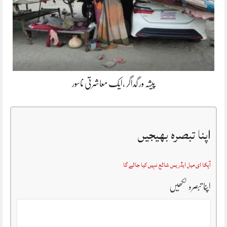
پیشہ ور گداگر ،ایک معاشرتی ناسور
اپنا تبصرہ بھیجیں
آپکا ای میل ایڈریس شائع نہیں کیا جائے گا
اپنا تبصرہ لکھیں