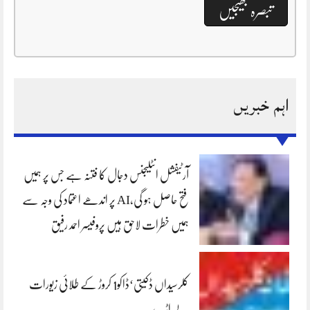
اہم خبریں
آرٹیفشل انٹلیجنس دجال کا فتنہ ہے جس پر ہمیں
فتح حاصل ہو گی،AI پر اندھے اعتماد کی وجہ سے
ہمیں خطرات لاحق ہیں پروفیسر احمد رفیق
کلرسیداں ڈکیتی‘ڈاکو1 کروڑ کے طلائی زیورات
لے اڑے