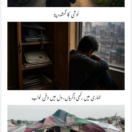
خوشی کا گمشدہ پتہ
الماری میں رکھی ڈگریاں، دل میں دفن خواب