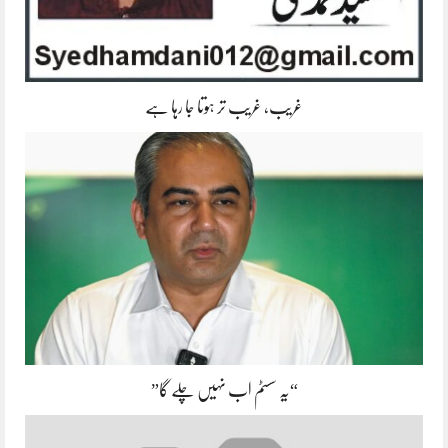
غریب، غریب تر ہوتا جا رہا ہے
“یہ سسٹم اب نہیں چلے گا”