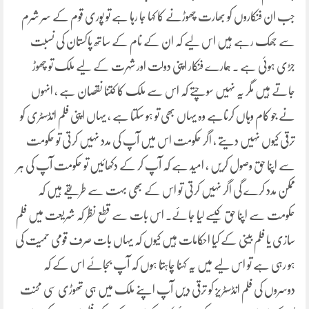
جب ان فنکاروں کو بھارت چھوڑنے کا کہا جا رہا ہے تو پوری قوم کے سر شرم
سے جھک رہے ہیں اس لیے کہ ان کے نام کے ساتھ پاکستان کی نسبت
جڑی ہوئی ہے ۔ ہمارے فنکار اپنی دولت اور شہرت کے لیے ملک تو چھوڑ
جاتے ہیں مگر یہ نہیں سوچتے کہ اس سے ملک کا کتنا نقصان ہے ، انہوں
نے جو کام وہاں کرناہے وہ یہاں بھی تو ہو سکتا ہے ، یہاں اپنی فلم انڈسٹری کو
ترقی کیوں نہیں دیتے ، اگر حکومت اس میں آپ کی مدد نہیں کرتی تو حکومت
سے اپنا حق وصول کریں ، امید ہے کہ آپ کر کے دکھائیں تو حکومت آپ کی ہر
ممکن مدد کرے گی اگر نہیں کرتی تو اس کے بھی بہت سے طریقے ہیں کہ
حکومت سے اپنا حق کیسے لیا جائے۔ اس بات سے قطع نظر کہ شریعت میں فلم
سازی یا فلم بینی کے کیا احکامات ہیں کیوں کہ یہاں بات صرف قومی حمیت کی
ہو رہی ہے تو اس لیے میں یہ کہنا چاہتا ہوں کہ آپ بجائے اس کے کہ
دوسروں کی فلم انڈسٹریز کو ترقی دیں آپ اپنے ملک میں ہی تھوڑی سی محنت