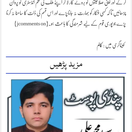
کر کے اور اپنی صلاحیتوں کو بروئے کار لا کر اپنے ملک کی فلم انڈسٹری کو پروان
چڑھائیں تا کہ کسی فنکار کو بھارت نہ جاناپڑے اور اس قسم کی ذلت کا سامنا نہ کرنا
پڑے جو پوری قوم کے لیے شرمندگی کا باعث ہو۔{jcomments on}
کیٹاگری میں :
کالم
مزید پڑھیں