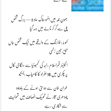
بھون نلہ میں افسوسناک حادثہ — بزرگ شخص
پلی سے گر کر نالے میں بہہ گیا
کہوٹہ: فائرنگ کے واقعے میں ایک شخص جاں
بحق، تین زخمی
انجینئر قمراسلام راجہ کی کمبوڈیا سے ہنگامی کال
پر چکری میں 16 افراد کا کامیاب ریسکیو
عمران خان سے دوستی ہونے کے باوجود
چودھری نثار نے تحریک انصاف میں شمولیت
سے انکاری رہے