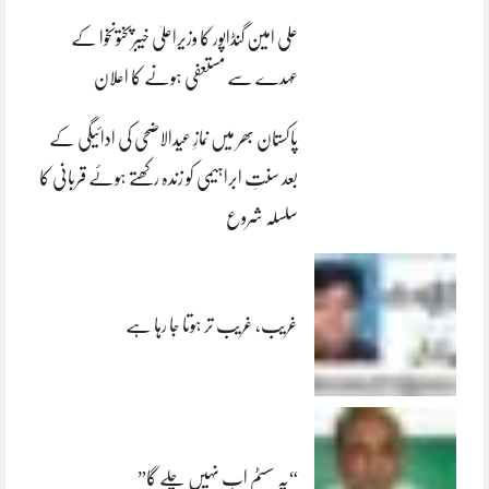
علی امین گنڈاپور کا وزیراعلیٰ خیبرپختونخوا کے
عہدے سے مستعفی ہونے کا اعلان
پاکستان بھر میں نمازِ عیدالاضحی کی ادائیگی کے
بعد سنتِ ابراہیمی کو زندہ رکھتے ہوئے قربانی کا
سلسلہ شروع
غریب، غریب تر ہوتا جا رہا ہے
“یہ سسٹم اب نہیں چلے گا”