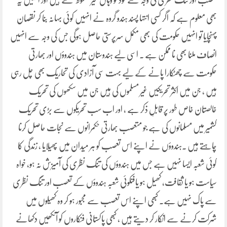
تعصب اور تنگ نظری کی وجہ سے خود کو وہاں غیر محفوظ سمجھتے ہیں اور انہیں یہ
بھی معلوم ہے کہ اگر کسی انتہا پسند ہندو گروہ نے انہیں کوئی بہانہ بنا کر نقصان
پہنچایا تو انہیں حکومت کی بھی مکمل سرپرستی حاصل ہوگی جس کی وجہ سے انہیں
انصاف ملنا بھی نا ممکن ہے ۔ اسی لیے ہندوستان میں ہندوؤں اور بھارتی
حکومت سے چھٹکارا پانے کے لیے بہت سی آزادی کی تحاریک بھی چل رہی
ہیں ، جن میں اکثر تحریکیں غیر مسلموں کی ہیں جن میں سکھوں کی تحریک
خالصتان خاص طور پر قابلِ ذکر ہے ، اور اب سب تحریکوں سے بڑی تحریک
کشمیر میں مسلمانوں کی ہے جو متعصب بھارتی حکمرانوں سے نجات حاصل کرنا
چاہتے ہیں ۔ہندوؤں نے اپنے اس تعصب کو ہر میدان میں پھیلایا ، زندگی کا
کوئی شعبہ ایسا نہیں ہے جس میں ہندوؤں کی تنگ نظری کی آمیزش نہ ہو، خواہ
سیاست ہو یا ثقافت، کھیل ہو یافنکوئی شعبہ ہندوؤں کے تعصب اور تنگ نظری
سے پاک نہیں ہے۔ کبھی اپنے اس تعصب سے مجبور ہو کر وہ کھیلوں میں
شرکت کرنے سے انکار کر دیتے ہیں ، کبھی پاکستانی فنکاروں کو آنکھیں دکھانے