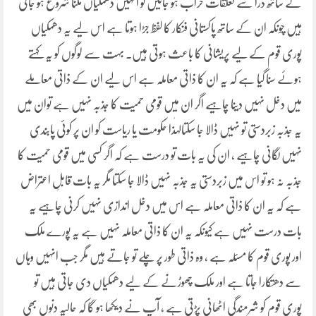
کے ساتھ ذرا سے تعلقات خراب ہو جائیں تو انہیں دھمکیاں ملنا شروع ہو جاتی
ہیں چونکہ ان کے ساتھ پاکستانی فنکار کا لفظ جڑا ہوتا ہے اس لیے یہ دھمکیاں
پوری قوم کے لیے پریشانی کا باعث ہوتی ہیں۔ بہت سے لوگوں کو یہ کہتے
ہوئے سنا گیا ہے کہ یہ ان کا ذاتی معاملہ ہے اس لیے ان کے ذاتی معاملے
میں دخل نہیں دینا چاہیے اگر ان میں قومی حمیت کا جذبہ نہیں ہے توان میں
یہ جذبہ زبردستی تو نہیں ڈالا جا سکتالہٰذا حکومت یا ریاست کو ان پر کوئی پابندی
نہیں لگانی چاہیے ، ان کی یہ بات تو درست ہے کہ اگر کسی میں قومی حمیت کا
جذبہ نہ ہو تو اس میں زبردستی یہ جذبہ نہیں ڈالا جا سکتا مگر یہ بات قابلِ اعتراض
ہے کہ یہ ان کا ذاتی معاملہ ہے اس میں دخل اندازی نہیں کرنی چاہیے یہ
بات درست نہیں ہے کیونکہ یہ ان کا ذاتی معاملہ نہیں ہے یہ پورے ملک
اور پوری قوم کا مسئلہ ہے ، وہ ذاتی طور پر چلے تو جاتے ہیں مگر جب انہیں وہاں
سے دھتکارا جاتا ہے اور ملک چھوڑنے کے لیے دھمکیاں دی جاتی ہیں تو
پوری قوم کو شرمندگی اٹھانی پڑتی ہے ، آپ نے دیکھا ہو گا کہ حالیہ دنوں بھی