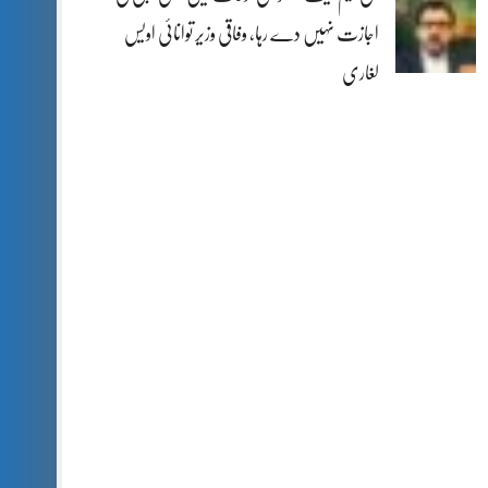
اجازت نہیں دے رہا، وفاقی وزیر توانائی اویس
لغاری