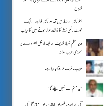
شروع
جہلم رکشہ اور ٹریلر میں تصادم رکشہ ڈرائیور اور ایک
عورت زخمی ٹریلر کا ڈرائیور فرار ہونے میں کامیاب
وزیر اعظم شہباز شریف اور فیلڈ مارشل اہم دورے پر
سعودی عرب روانہ
غریب، غریب تر ہوتا جا رہا ہے
“یہ سسٹم اب نہیں چلے گا”
آئی ایم ایف مخصوص اوقات میں سستی بجلی کی