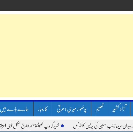
آزاد کشمیر
تعلیم
پوٹھوار میری دھرتی
کاروبار
ہمارے بارے میں
 سیدہ زینب حسین کی پریس کانفرنس
شہید گر وپ کیپٹنعاصم طارق مکمل فوجی اعزاز کے ساتھ