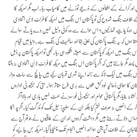
کستان اور کرائے کے افغانوں کے ذریعے توڑنے میں کامیاب رہا۔اب مگر امریکہ کا
خلاف جنگ شروع کی تو پاکستان اس جنگ میں امریکہ کا فرنٹ لائن اتحادی
نہیں ہونا چاہیے تھا،کیوں؟ اس حوالے سے وہ کوئی دلیل نہیں دے پاتے سوائے
مجھتا ہوں کہ یہ جنگ پاکستان کی اپنی بقا اور سالمیت کی جنگ ہے۔دنیا میں قیام
گ میں امریکہ کو پاکستان سے ہمیشہ شکوہ ہی رہا۔کبھی تو امریکہ پاکستان پر ڈبل
ل پسند مگر جانتے ہیں کہ اگر پاکستان اس جنگ میں مریکہ کا فرنٹ لائن اتحادی نہ بنتا
اس جنگ میں ایک لاکھ سے زائد اپنے شہری قربان کیے ہیں،پانچ سے سات ہزار
ن کا سماجی ڈھانچہ خود کش حملوں سے بری طرح متاثر ہوا۔ حتی کہ سیکیورٹی اداروں
نایا،مگر پاکستانی عوام اور سیکیورٹی فورسز نے ہمت نہیں ہاری اور بالاآخر
نھیں نہ صرف ختم کیا بلکہ ان کے سلیپرز سیل تک کو ٹار گٹ کیا۔اگرچہ اکا
ا احساس دلاتے رہتے ہیں مگر دہشت گردوں اور ان کے حمایتیوں نے جو قہر آج سے
طالبان کے خلاف آپریشن ہوا اور انھیں انجام تک پہنچایا گیا۔امریکہ جس بیانیے کو