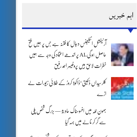
اہم خبریں
آرٹیفشل انٹلیجنس دجال کا فتنہ ہے جس پر ہمیں فتح
حاصل ہو گی،AI پر اندھے اعتماد کی وجہ سے ہمیں
خطرات لاحق ہیں پروفیسر احمد رفیق
کلرسیداں ڈکیتی‘ڈاکو1 کروڑ کے طلائی زیورات لے
اڑے
بھون نلہ میں افسوسناک حادثہ — بزرگ شخص پلی
سے گر کر نالے میں بہہ گیا