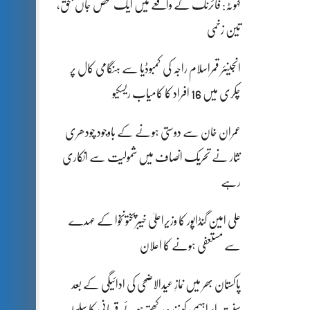
کہوٹہ: فائرنگ کے واقعے میں ایک شخص جاں بحق،
تین زخمی
انجینئر قمراسلام راجہ کی کمبوڈیا سے ہنگامی کال پر
چکری میں 16 افراد کا کامیاب ریسکیو
عمران خان سے دوستی ہونے کے باوجود چودھری
نثار نے تحریک انصاف میں شمولیت سے انکاری
رہے
علی امین گنڈاپور کا وزیراعلیٰ خیبرپختونخوا کے عہدے
سے مستعفی ہونے کا اعلان
پاکستان بھر میں نمازِ عیدالاضحی کی ادائیگی کے بعد
سنتِ ابراہیمی کو زندہ رکھتے ہوئے قربانی کا سلسلہ