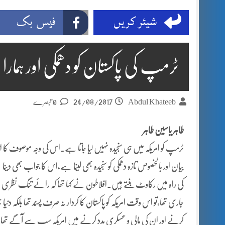
شیئر کریں
فیس بک
ٹرمپ کی پاکستان کو دھمکی اور ہمارا
24/08/2017
Abdul Khateeb
0 تبصرے
طاہر یاسین طاہر
ٹرمپ کو امریکہ میں ہی سنجیدہ نہیں لیا جاتا ہے۔اس کی وجہ موصوف کا 
بیان اور بالخصوص تازہ دھمکی کو سنجیدہ بھی لینا ہے،اس کا جواب بھی د
کی راہ میں رکاوٹ بنتے ہیں۔افلاطون نے کہا تھا کہ رائے تنگ نظری 
جاری تھا،تو اس وقت امریکہ کو پاکستان کا کردار نہ صرف
پسند تھا بلکہ دن
کرنے اور ان کی مالی و عسکری مدد کرنے میں امریکہ سب سے آگے تھا۔غیر ج