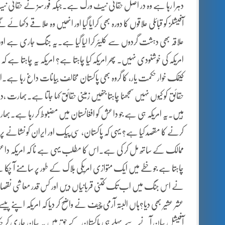
دہرا رہا ہے وہ در اصل حقانی نیٹ ورک ہے۔جبکہ فورسز نے حقانی ن
آفیشلز کو قبائلی علاقوں کا دورہ بھی کرایا گیا اور انھیں وہ علاقے د
علاقہ بھی دہشت گردوں سے کلیئر کرا لیا گیا ہے۔یہ جنگ جاری ہے اور ان
امریکہ کی خوشنودی نہیں۔ پھر امریکہ کیا چاہتا ہے؟ امریکہ یہ چاہتا ہے کہ 
کینمک خوار حکمت یار، کا گروہ بھی پاکستان مخالف بیانات داغ رہا ہے۔
حقائق کو کیوں نہیں سمجھنا چاہتا جنھیں زمینی حقائق کہا جاتا ہے۔بھارت 
ہیں۔یہ امریکہ ہی ہے جو داعش کو افغانستان میں مضبوط کر رہا ہے۔بھ
کرنے کا مقصد کیا ہے؟ یہی کہ پاکستان، سی پیک اور ایران کو نشانے پر رک
ممالک کے ساتھ مل کر کی ہے۔اس کا مطلب یہی ہے نا کہ امریکہ داعش 
چاہتا ہے جو خطے میں ایک متوازی امریکی بلاک کے طور پر سامنے آ چکا ہ
نے اس جنگ میں اب تک کتنی قربانیاں دیں اور کس قدر معاشی نقصان ا
عشر عشیر بھی دیا؟ہاں البتہ آرمی چیف نے واضح کر دیا کہ امریکہ اپنے پ
آفیشل بیان آنے سے پہلے ہی پاکستان کے حق میں یہ بیان جاری کر چکا 