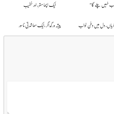
اب نہیں چلے گا”
ایک اچھا مقرر اور خطیب
ڈگریاں، دل میں دفن خواب
پیشہ ور گداگر ،ایک معاشرتی ناسور