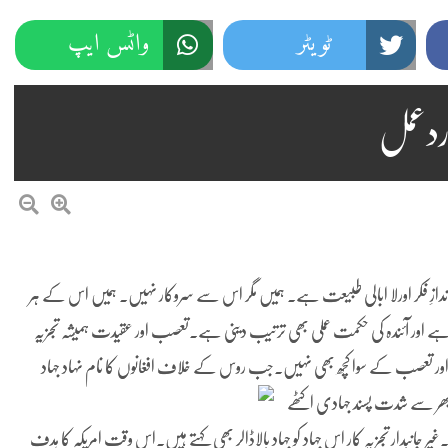
ٹویٹر
واٹس ایپ
 ردعمل
اندازِ فکر اورلا ابالی طبیعت ہے۔ ہمیں مگر اس سے سروکار نہیں۔ ہمیں اس کے ہر
ینا ہے اور آئندہ کی حکمت عملی بھی ترتیب دینی ہے۔تعصب اور عقیدت ہمیشہ تجزیہ
اور تعصب کے سوا کچھ بھی نہیں۔جب روس کے خلاف افغانوں کا نام نہاد جہاد
یا بھر سے شدت پسند جہادی اکٹھے
انبدار تجزیہ کار اس جہاد کو جہاد بالاڈالر بھی کہتے ہیں۔اس وقت امریکہ کا ہدف