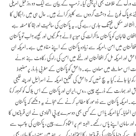
یٹ ورک کے خلاف بھی آپریشن کیا۔ٹرمپ کے بیان سے ایک دو روز قبل امریکی
کھائے گئے جو پاک فوج نے دہشت گردوں سے کلیئر کرائے ہیں۔ حال ہی میں راجگال کا
شا اللہ مکمل فتح تک جاری رہے گی۔یہ پاکستان کی سالمیت اور بقا کا مسئلہ ہے
افغان طالبان کو پاکستان مذاکرات کی میز پر لائے؟ مگر کیوں اور کیسے؟اب تو پاکستان
افغانستان میں امن ،امریکہ سے زیادہ پاکستان کے اپنے مفاد میں ہے۔امریکہ ان
،داعش اور امریکہ مل کر افغانستان اور خطے میں امن کی راہ کی رکاوٹ بنے ہوئے
ارت اس معاملے میں معاون ہے۔داعش کو پاکستان کے مغربی بارڈر پر مضبوط
ھ لیا جائے۔کیا یہ سچ نہیں کہ داعش کی تخلیق امریکہ نے اسرائیل اور چند خلیجی
اور بھارت کے ذریعے چین ،روس،ایران اور پاکستان کے اس بلاک کو کمزور کرنا
ے۔امریکہ پاکستان سے ڈو مور کا مطالبہ کرنے کے بجائے یہ دیکھے کہ پاکستان
ٹھایا۔ کیا امریکہ یا اس کے کسی بھی دوسرے یورپی اتحادی نے ان قربانیوں کا
یسے اور سامان اپنے پاس رکھے۔ البتہ ہم پر اعتماد کرے، چین، پاکستان کی جانب سے
ہے کہ دنیا پاکستان کی قربانیوں کا اعتراف کرے۔چیئر مین سینٹ کا بیان بھی