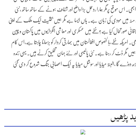
بھی۔ اس موقع پرمگر ہمارا ردعمل بڑا واضح اور شفاف ہونے کے ساتھ ساتھ ،نئی
 کے منہ میں مودی کی زبان ہے۔ ہاں ایسا ہے مگر ہمیں بحثیت ایک ملک کے اپنی
۔علاقائی صورتحال کیا ہے؟خطے میں عسکری اور معاشی انگڑائیوں میں پاکستان و چین
ھی۔ امریکہ خطے،بالخصوص افغانستان میں بھارتی کردار کو بڑھانا چاہتا ہے،اس کام
میں مگر ڈٹ کر رہنا ہے۔ نئی پالیسی اور نئے جہان تخلیق کرنے ہیں۔ یہی زندہ
ڑھ دوڑے گا ،البتہ میڈیا اور سوشل میڈیا پہ ایک اعصابی جنگ شروع کر دی گئی
د پڑھیں