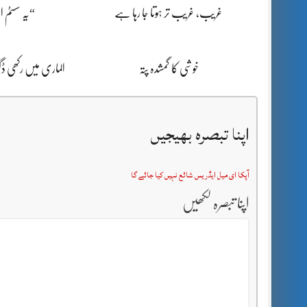
غریب، غریب تر ہوتا جا رہا ہے
“یہ سسٹم 
خوشی کا گمشدہ پتہ
الماری میں رکھی 
اپنا تبصرہ بھیجیں
آپکا ای میل ایڈریس شائع نہیں کیا جائے گا
اپنا تبصرہ لکھیں