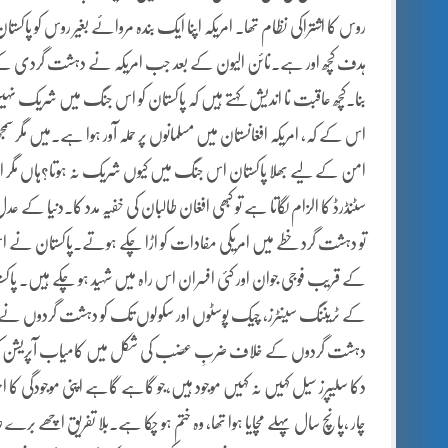
روس کا اشتراکی نظام تھا۔ امریکہ اپنا ایک بندہ مروائے بغیر روس کو پا
ہدف کچھ اور ہے۔نائن الیون کے بعد جب امریکہ نے دہشت گردی کے 
بنا۔کچھ عاقبت نا اندیش کہتے ہیں کہ پاکستان کو اس جنگ میں شریک 
اس کے کہ، امریکہ افغانستان میں مسلمانوں پر حملہ آور ہوا ہے۔میں مگر س
امن کے لیے بھلا پاکستان اس جنگ میں کیوں شریک نہ ہوتا؟ہاں مگر اس جن
سٹنڈرڈ کا الزام لگاتا ہے تو کبھی افغان طالبان کی خفیہ مدد کا۔دنیا کے عد
تو دہشت گرد خطے میں امریکی مفادات کو اڑا چکے ہوتے۔پاکستان نے 
کے قریب فوجی جوان اور کئی افسران اس راہ میں شہید ہو چکے ہیں۔ پاکستا
کے ٹریننگ سینٹرز، چیک پوسٹوں اور سکولوں تک کو دہشت گردوں نے نشانہ ب
دہشت گردوں کے خلاف ضربِ عضب کی شکل میں کامیاب آپریشن کر کے ا
دکا سلیپرز سیل کہیں نہ کہیں موجود ہیں،جو گاہے گاہے اپنی موجودگی ک
چار ،پانچ سال پہلے مچایا ہوا تھا، وہ ختم ہو چکا ہے۔بلا تفریق اچھے برے 