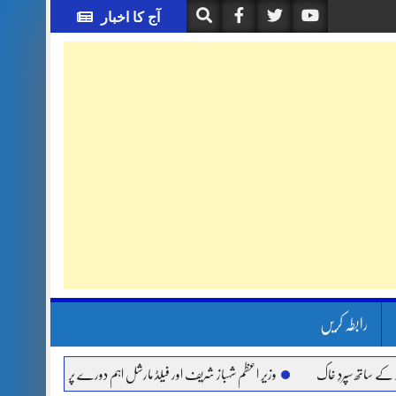
آج کا اخبار
رابطہ کریں
 سپردِ خاک
وزیر اعظم شہباز شریف اور فیلڈ مارشل اہم دورے پر سعودی عرب روانہ