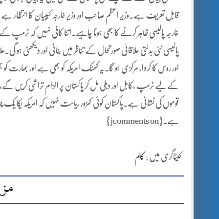
قابل تعریف ہے۔وزیر اعظم صاحب اور وزیر خارجہ کیبیان کا انتظار ہے ا
خارجہ پالیسی ظاہر کرنے کا بھی ہونا چاہیے۔اتنا کافی نہیں کہ ٹرمپ
پالیسی نئی بدلتی علاقائی صورتحال کے تناظر میں بنانی اور دیکھنی ہو گی
اور روس کا کردار مرکزی ہو گا۔یہ کھٹک امریکہ کو بھی ہے اور بھارت کو ب
کے لیے ٹرمپ ،کابل اور دہلی مل کر پاکستان پر الزام تراشی کریں گے،ہ
قوموں کی نشانی ہے۔پاکستان کوئی کمزور ریاست نہیں کہ امریکہ یکا یک چ
ہے۔{jcomments on}
کیٹاگری میں :
کالم
مزی