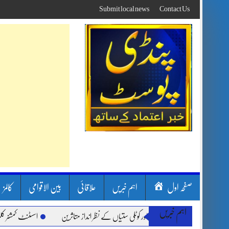
Skip
Submit local news
Contact Us
to
content
صفحہ اول
اہم خبریں
علاقائی
بین الاقوامی
کالمز
اہم خبریں
بارشیں، لینڈ سلائیڈنگ اور کوٹلی ستیاں کے نظر انداز متاثرین
اسسٹنٹ کمشنر کلرسیداں