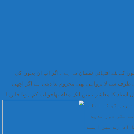
وں کے لئے انتہائی نقصان دہ ہے ۔اگر اب ان بچوں کی
ی
طرف سے لا پرواہی بھی محروم بنا دیتی ہے اگر اچھی
 استاد کا معاشرے میں ایک مقام تھاجو اب کم ہوتا جا رہا
د بھی گو کہ اعلی
ھے مگر دور جدید
ا ادارے میں ایسے