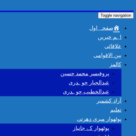
Toggle navigation
صفحہ اول
اہم خبریں
علاقائی
بین الاقوامی
کالمز
پروفیسر محمد حسین
عبدالجبار چوہدری
عبدالخطیب چوہدری
آزاد کشمیر
تعلیم
پوٹھوار میری دھرتی
پوٹھوار کے جانباز