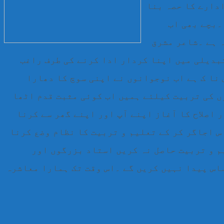
ادارے کا حصہ بنا
۔بچے بھی اب
ہ ہے ۔شاعر مشرق
بدیلی میں اپنا کردار ادا کرنے کی طرف راغب
 نا ک ہے اب نوجوانوں نے اپنی سوچ کا دھارا
ں کی تربیت کیلئے ہمیں اب کوئی مثبت قدم اٹھا
ر اصلاح کا آغاز اپنے آپ اور اپنے گھر سے کرنا
س اجاگر کر کے تعلیم و تربیت کا نظام وضع کرنا
یم و تربیت حاصل نہ کریں استاد بزرگوں اور
اس پیدا نہیں کریں گے ۔اس وقت تک ہمارا معاشرہ