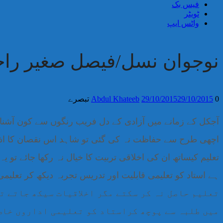
فیس بک
ٹویٹر
واٹس ایپ
نوجوان نسل/فیصل صغیر راج
0 تبصرے
29/10/2015
29/10/2015
Abdul Khateeb
آجکل کے زمانے میں آزادی کے دل فریب رنگوں سے کون آشنا ن
اچھی طرح سے حفاظت نہ کی گئی تو شاہد اس نقصان کا اذال
تعلیم کیساتھ ان کی اخلاقی تربیت کا خیال نہ رکھا جائے تو 
ہے استاد کو تعلیمی قابلیت اور تدریس تجربہ دیکھ کر تعلیم
تعلیم حاصل نہ کر سکتے مگر اخلاقیات سیکھ جاتے ت
میں طلبہ سے پوچھ کراستاد کو تعلیمی اداروں خاص