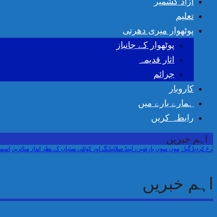
آزاد کشمیر
تعلیم
پوٹھوار میری دھرتی
پوٹھوار کے جانباز
اثار قدیمہ
جرائم
کاروبار
ہمارے بارے میں
رابطہ کریں
اہم خبریں
مون سون بارشیں، لینڈ سلائیڈنگ اور کوٹلی ستیاں کے نظر انداز متاثرین
اسسٹنٹ کم
اہم خبریں