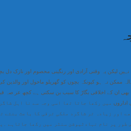
ہ
ہیں لیکن یہ وقتی آزادی اور رنگینی محصوم اور نازک دل بچ
ہ ممکن نہ ہو کیونکہ بچوں کو گھریلو ماحول اور والدین ک
یہ بھی ان کے اخلاقی بگاڑ کا سبب بن سکتی ہے کچھ عر صہ قبل
ی اداروں
میں رکھا جاتا تھا اسی وجہ سے نا اہل شاگر
ھے اور زیادہ تر شاگرد ملکی ترقی کا باعث بنتے ت
 طور پر نام نہادٹیوشن سنٹر میں رکھا جاتاہے ۔ی