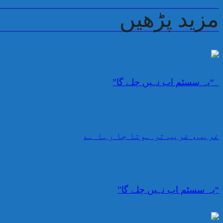
مزید پڑھیں
“یہ سسٹم اب نہیں چلے گا”
غریب، غریب تر ہوتا جا رہا ہے
“یہ سسٹم اب نہیں چلے گا”