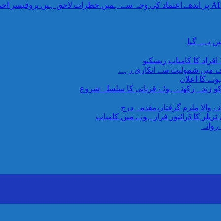
ں بہہ گیا
اف میں شمولیت سے انکاری رہے
نے کا اعلان
 کو زندہ رکھتے ہوئے قربانی کا سلسلہ شروع
یلر کا ڈرائیور فرار ہونے میں کامیاب
روانہ