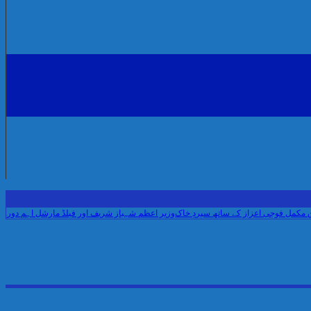
فوجی اعزاز کے ساتھ سپردِ خاک
وزیر اعظم شہباز شریف اور فیلڈ مارشل اہم دورے پر سعو