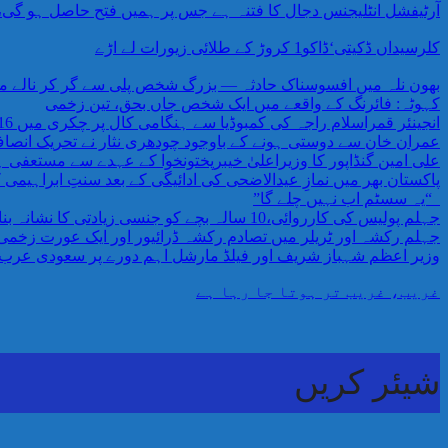
آرٹیفشل انٹلیجنس دجال کا فتنہ ہے جس پر ہمیں فتح حاصل ہو گی،AI پر اندھے اعتماد کی وجہ سے ہمیں خطرات لاحق ہیں پروفیسر احمد رفیق
کلرسیداں ڈکیتی‘ڈاکو1 کروڑ کے طلائی زیورات لے اڑے
بھون نلہ میں افسوسناک حادثہ — بزرگ شخص پلی سے گر کر نالے می
کہوٹہ: فائرنگ کے واقعے میں ایک شخص جاں بحق، تین زخمی
انجینئر قمراسلام راجہ کی کمبوڈیا سے ہنگامی کال پر چکری میں 16 افراد کا کامیاب ریسکیو
عمران خان سے دوستی ہونے کے باوجود چودھری نثار نے تحریک انص
علی امین گنڈاپور کا وزیراعلیٰ خیبرپختونخوا کے عہدے سے مستعفی ہو
پاکستان بھر میں نمازِ عیدالاضحی کی ادائیگی کے بعد سنتِ ابراہیمی
“یہ سسٹم اب نہیں چلے گا”
جہلم پولیس کی کارروائی،10 سالہ بچے کو جنسی زیادتی کا نشانہ بنانے والا ملزم گرفتار،مقدمہ درج
جہلم رکشہ اور ٹریلر میں تصادم رکشہ ڈرائیور اور ایک عورت زخمی ٹر
وزیر اعظم شہباز شریف اور فیلڈ مارشل اہم دورے پر سعودی عرب 
غریب، غریب تر ہوتا جا رہا ہے
شیئر کریں