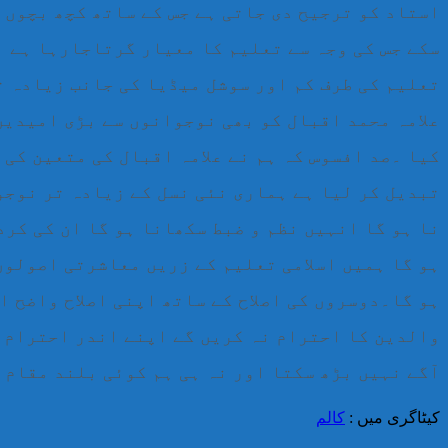
استاد کو ترجیح دی جاتی ہے جس کے ساتھ کچھ بچوں 
سکے جس کی وجہ سے تعلیم کا معیار گرتاجارہا ہے ا
تعلیم کی طرف کم اور سوشل میڈیا کی جانب زیادہ ت
علامہ محمد اقبال کو بھی نوجوانوں سے بڑی امیدیں
کیا ۔صد افسوس کہ ہم نے علامہ اقبال کی متعین کی
تبدیل کر لیا ہے ہماری نئی نسل کے زیادہ تر نوجو
نا ہو گا انہیں نظم و ضبط سکھانا ہو گا ان کی کرد
ہو گا ہمیں اسلامی تعلیم کے زریں معاشرتی اصولوں
ہو گا۔دوسروں کی اصلاح کے ساتھ اپنی اصلاح واضح 
والدین کا احترام نہ کریں گے اپنے اندر احترام 
آگے نہیں بڑھ سکتا اور نہ ہی ہم کوئی بلند مقام حاصل کر سک
کیٹاگری میں :
کالم