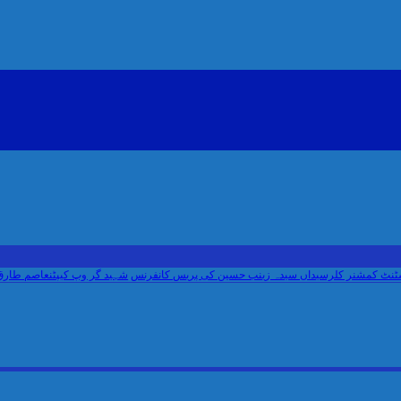
شنر کلرسیداں سیدہ زینب حسین کی پریس کانفرنس
شہید گر وپ کیپٹنعاصم طارق مکمل 