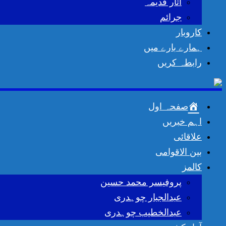
اثار قدیمہ
جرائم
کاروبار
ہمارے بارے میں
رابطہ کریں
صفحہ اول
اہم خبریں
علاقائی
بین الاقوامی
کالمز
پروفیسر محمد حسین
عبدالجبار چوہدری
عبدالخطیب چوہدری