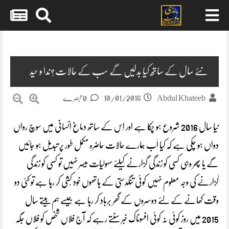
Skip
to
content
نئے سال کے ساتھ کیا بدلیں گے سب کے حالات؟نِدا و حید
10/01/2016
Abdul Khateeb
0 تبصرے
نیا سال 2016 شروع ہو چکا ہے اور اِس کے ساتھ دماغ انسانی میں سوچ رواں
دواں ہو چکی ہے کہ کیا اَب ہمارے حالات حاضرہ مکمل طور پر تبدیل ہو جائیں
گے یا پھر وہی کسی کو زندگی گزارنے کیلئے سہولیات میسر نہیں تو کسی کو زندگی
گزارنے کی وجہ معلوم
نہیں کوئی تنگدستی کے ہاتھوں خود کُشی کر رہا ہے تو کئی دو
وقت کھانے کے لئے دوسروں کے گھر برباد کر رہا ہے جیسے ہم بیتے سال
2015 میں روز کوئی نہ کوئی افسوناک خبر سنتے رہے کہ آج فلاں شخص کو فلاں جگہ