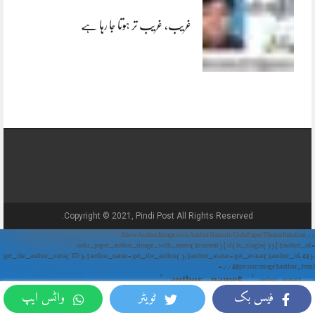
غریب، غریب تر ہوتا جا رہا ہے
Copyright © 2021, Pindi Post All Rights Reserved.
// Show Author Image with Author Name in UrduPaper Theme function
urdu_paper_author_image_with_name($content) { if (is_single()) { $author_id =
get_the_author_meta('ID'); $author_name = get_the_author(); $author_avatar = get_avatar($author_id, 48);
// 48px size image $author_html = '
' . $author_name . '
' . $author_avatar . '
فیس بک
ٹویٹر
واٹس ایپ
'; return $author_html . $content; } return $content; } add_filter('the_content',
'urdu_paper_author_image_with_name');