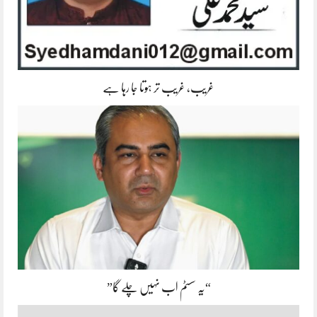
غریب، غریب تر ہوتا جا رہا ہے
“یہ سسٹم اب نہیں چلے گا”