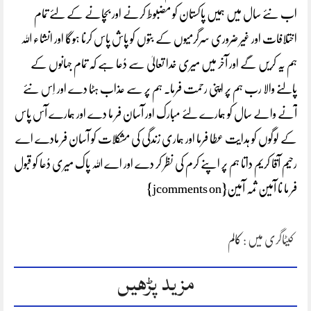
اب نئے سال میں ہمیں پاکستان کو مضبوط کرنے اور بچانے کے لئے تمام
اختلافات اور غیر ضروری سرگرمیوں کے بتوں کو پاش پاس کرنا ہوگا اور انشاء اللہ
ہم یہ کریں گے اور آخر میں میری خدا تعالیٰ سے دُعا ہے کہ تمام جہانوں کے
پالنے والا رب ہم پر اپنی رحمت فرما۔ ہم پر سے عذاب ہٹا دے اور اِس نئے
آنے والے سال کو ہمارے لئے مبارک اور آسان فر ما دے اور ہمارے آس پاس
کے لوگوں کو ہدایت عطا فرما اور ہماری زندگی کی مشکلات کو آسان فر مادے اے
رحیم آقا کریم داتا ہم پر اپنے کرم کی نظر کر دے اور اے اللہ پاک میری دُعا کو قبول
فر ما نا آمین ثمہ آمین{jcomments on}
کیٹاگری میں :
کالم
مزید پڑھیں