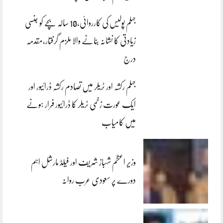
جہلم پولیس کی کارروائی،10 سالہ بچے کو جنسی
زیادتی کا نشانہ بنانے والا ملزم گرفتار،مقدمہ
درج
جہلم رکشہ اور ٹریلر میں تصادم رکشہ ڈرائیور اور
ایک عورت زخمی ٹریلر کا ڈرائیور فرار ہونے
میں کامیاب
وزیر اعظم شہباز شریف اور فیلڈ مارشل اہم
دورے پر سعودی عرب روانہ