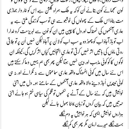
دہشت گردوں، ڈاکوؤں ، چور اچکوں، رشوت خوروں، کرپشن کے دھنی لوگو ں کو
کون سمجھائے کون بتائے اُن کو کہ یہ مُلک ہمراہ گلشن ہے اِس کو خار دار جھاڑی
مت بناؤ اس مُلک کے پھولوں کی خوشبو سے ہی تو سب کو زندگی ملتی ہے یہ
ہماری آنکھوں کی ٹھنڈک اور دل کا چین ہیں اِن کو خون سے لبریز مت کرو خدار ا
اب تو باز آجاؤ اب کو چھوڑ دو یہ سب اب کو لائن پر آجاؤ لیکن نہیں اُن پر تو جلاتی
رو تی ماؤں کی با تیں اثر نہیں کرتی تو ہماری التجائیں کیاں اثر کریں گی، کیونکہ اِن
لوگو ں کا کو کوئی مذہب اور دین نہیں ہوتا لیکن پھر بھی ہم یہیں دعا کر سکتے ہیں
اس نئے سال میں کوئی افسوناک واقعہ ہماری سماعتوں سے نہ ٹکرائے اور نہ ہی
کوئی نیندیں اُجاڑ دینے والا واقعہ ہماری آنکھوں کے سامنے ہو۔ دل میں اتنی
خوائیشں ہیں کہ نئے سال کے آنے پر لکھوں تو قلم کی سیاہی ختم ہو جائے اتنی
حسرتیں ہیں کہ بیان کروں تو زبان بولنا بھول جائے لیکن
ہزاروں خوائیشں ایسی کہ ہر خواہیش پہ دم نکلے
بہت نکلے میرے ارمان مگر پھر بھی کم نکلے