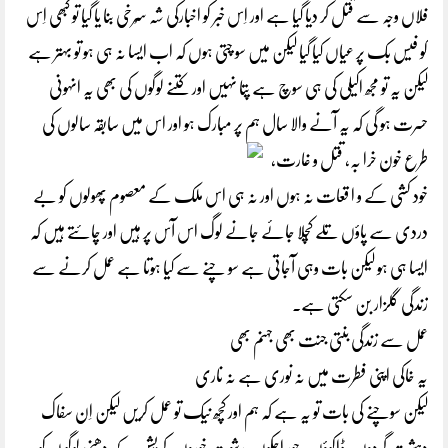
فلاں وجہ سے قتل کر دیا گیا ہے اور اِس خبر کو اخبارکی شہ سُرخی بنا یا گیا تو کبھی اِس
کو فیس بک پر عیاں کیا گیا لیکن میں سو چتی ہوں کہ اب ایسا نہ ہی ہو تو بہتر ہے
لیکن یہ تو مجھ اکیلی کی ہی سوچ ہے پتا نہیں اور کتنے لوگوں کی بھی یہ انہونی
حسرت ہو گی کہ یہ آنے والا سال ہم پر مبارک ہو اور اس میں سابقہ سالوں
کی
طرع خون خرا بہ، قتل و غارت،
خود کشی کے و ا قعات نہ ہوں اور نہ ہی اس ملک کے معصوم پھولوں کو بے
دردی سے پاؤں تلے کُچلا جائے جانے لوگ اس آس پر ہیں اور چائتے ہیں کہ
ایسا ہی ہو لیکن بات وہی آجاتی ہے سو چنے سے کیا ہوتا ہے عمل کرنے سے
زندگی گلزار بن سکتی ہے۔
عمل سے زندگی بنتی جنت بھی جہنم بھی
یہ خاکی اپنی فطرت میں نہ نوری ہے نہ ناری
لیکن سوچنے کی بات تو یہ ہے کہ ہم اور کچھ نیک تو عمل کریں لیکن اِن سفاک