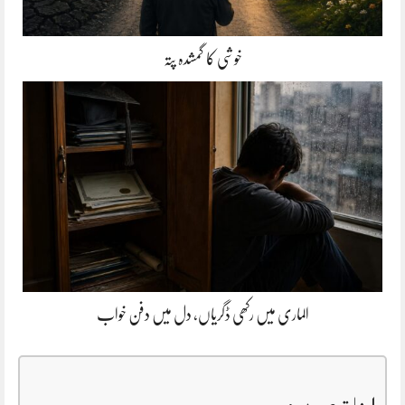
خوشی کا گمشدہ پتہ
الماری میں رکھی ڈگریاں، دل میں دفن خواب