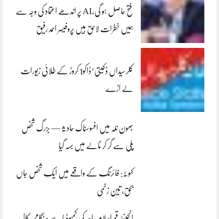
فتح حاصل ہو گی،AI پر اندھے اعتماد کی وجہ سے
ہمیں خطرات لاحق ہیں پروفیسر احمد رفیق
کلرسیداں ڈکیتی‘ڈاکو1 کروڑ کے طلائی زیورات
لے اڑے
بھون نلہ میں افسوسناک حادثہ — بزرگ شخص
پلی سے گر کر نالے میں بہہ گیا
کہوٹہ: فائرنگ کے واقعے میں ایک شخص جاں
بحق، تین زخمی
انجینئر قمراسلام راجہ کی کمبوڈیا سے ہنگامی کال