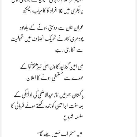
پر چکری میں 16 افراد کا کامیاب ریسکیو
عمران خان سے دوستی ہونے کے باوجود
چودھری نثار نے تحریک انصاف میں شمولیت
سے انکاری رہے
علی امین گنڈاپور کا وزیراعلیٰ خیبرپختونخوا کے
عہدے سے مستعفی ہونے کا اعلان
پاکستان بھر میں نمازِ عیدالاضحی کی ادائیگی کے
بعد سنتِ ابراہیمی کو زندہ رکھتے ہوئے قربانی کا
سلسلہ شروع
“یہ سسٹم اب نہیں چلے گا”