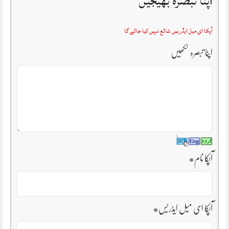
اپنا تبصرہ بھیجیں
آپکا ای میل ایڈریس شائع نہیں کیا جائے گا
اپنا تبصرہ لکھیں
آپکا نام
*
آپکا ای میل ایڈریس
*