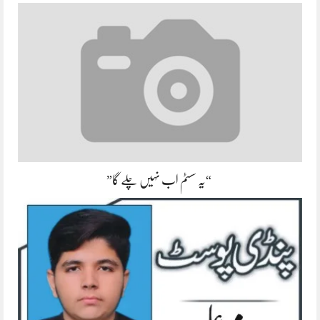
“یہ سسٹم اب نہیں چلے گا”