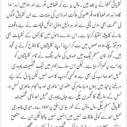
نظریاتی کہلوانے پر بضد ہیں۔حال یہ ہے کہ فضائیں قہر ہے اور ہوا میں زہر‘ہوا
کاوہ زہر اور فضا کا وہ قہر ضمیر کی ہلاکت اور ذہن کی ہزیمت ہے ان نظریاتی لوگوں
کی حکمت بھی ہوس ناکی ہے اور ہر دلیل دلالی‘لوکل قیادت نے بے وقوف
بنانے کا پیشہ اختیار کرلیا ہے۔اس سارے ماحول میں کارکنوں کے نظریات بھی
دم توڑ چکے جو دو حصوں میں بٹ کر اپنے اپنے نظریاتیوں کا دفاع کرنے پر مجبور
ہیں۔ گوجر خان مسلم لیگ میں عہدوں کی حالیہ جنگ نے تمام نظریاتیوں کو
چوراہے پر کھڑا کر دیا ہے۔لیکن اس سارے ہجوم میں ایک شخصیت چوہدری
جمیل احمد صاحب کی بھی ہے جو کسی گروپ کا حصہ نہیں لیکن پارٹی کے لیے
مرمٹنے پر تیار ہیں جہاں دربارعام کی حضوری‘حاضری اور بدانجام حاضری نسل در
نسل کے حافظے کا تمخسر بن چکی ہے وہاں چوہدری جمیل احمد نامی شخصیت
نظریاتی مسلم لیگی رول ماڈل کے طور سیاسی افق پر موجود ہے۔میری چوہدری
جمیل احمد سے کوئی ملاقات نہیں میں انہیں نہیں جانتا لیکن ان سے متعلق