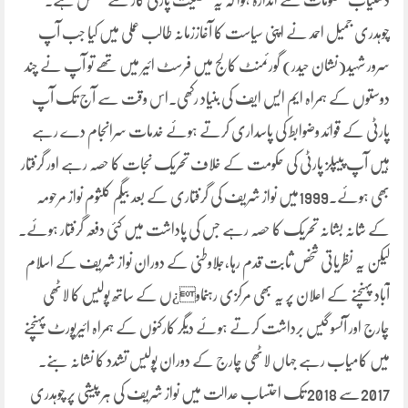
دستیاب معلومات سے اندازہ ہوا کہ یہ شخصیت پارٹی کاز سے مخلص ہے۔
چوہدری جمیل احمد نے اپنی سیاست کا آغاززمانہ طالب عملی میں کیا جب آپ
سرور شہید(نشان حیدر) گورئمنٹ کالج میں فرسٹ ائیر میں تھے تو آپ نے چند
دوستوں کے ہمراہ ایم ایس ایف کی بنیاد رکھی۔اس وقت سے آج تک آپ
پارٹی کے قوائد وضوابط کی پاسداری کرتے ہوئے خدمات سرانجام دے رہے
ہیں آپ پیپلز پارٹی کی حکومت کے خلاف تحریک نجات کا حصہ رہے اور گرفتار
بھی ہوئے۔1999میں نواز شریف کی گرفتاری کے بعد بیگم کلثوم نواز مرحومہ
کے شانہ بشانہ تحریک کا حصہ رہے جس کی پاداشت میں کئی دفعہ گرفتار ہوئے۔
لیکن یہ نظریاتی شخص ثابت قدم رہا،جلاوطنی کے دوران نواز شریف کے اسلام
آباد پہنچنے کے اعلان پر یہ بھی مرکزی رہنماو¿ں کے ساتھ پولیس کا لاٹھی
چارج اور آنسو گیس برداشت کرتے ہوئے دیگر کارکنوں کے ہمراہ ائیرپورٹ پہنچنے
میں کامیاب رہے جہاں لاٹھی چارج کے دوران پولیس تشدد کا نشانہ بنے۔
2017سے 2018 تک احتساب عدالت میں نواز شریف کی ہر پیشی پر چوہدری