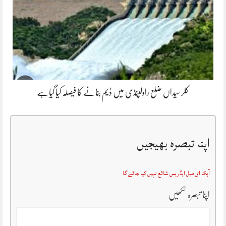
کلر سیداں ضلع راولپنڈی میں ڈیم بنانے کا فیصلہ کیا گیاہے
اپنا تبصرہ بھیجیں
آپکا ای میل ایڈریس شائع نہیں کیا جائے گا
اپنا تبصرہ لکھیں