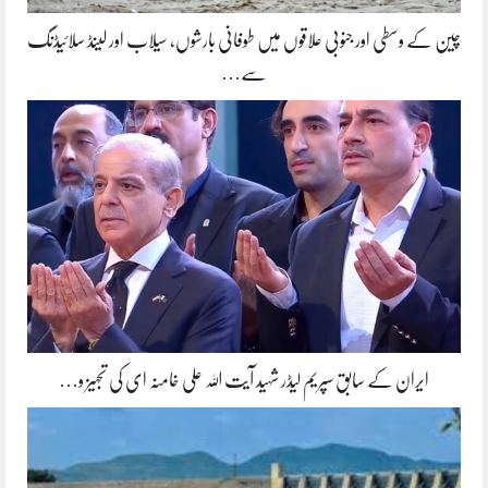
چین کے وسطی اور جنوبی علاقوں میں طوفانی بارشوں، سیلاب اور لینڈ سلائیڈنگ
سے…
ایران کے سابق سپریم لیڈر شہید آیت اللہ علی خامنہ ای کی تجہیز و…