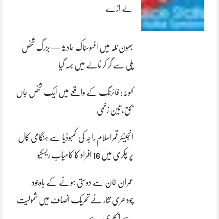
لے اڑے
بھون نلہ میں افسوسناک حادثہ — بزرگ شخص
پلی سے گر کر نالے میں بہہ گیا
کہوٹہ: فائرنگ کے واقعے میں ایک شخص جاں
بحق، تین زخمی
انجینئر قمراسلام راجہ کی کمبوڈیا سے ہنگامی کال
پر چکری میں 16 افراد کا کامیاب ریسکیو
عمران خان سے دوستی ہونے کے باوجود
چودھری نثار نے تحریک انصاف میں شمولیت
سے انکاری رہے