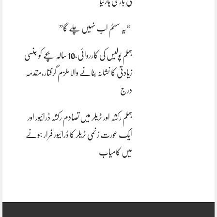
کی بازی ہارگیا
“یہ سسٹم اب نہیں چلے گا”
جہلم پولیس کی کارروائی،10 سالہ بچے کو جنسی
زیادتی کا نشانہ بنانے والا ملزم گرفتار،مقدمہ
درج
جہلم رکشہ اور ٹریلر میں تصادم رکشہ ڈرائیور اور
ایک عورت زخمی ٹریلر کا ڈرائیور فرار ہونے
میں کامیاب