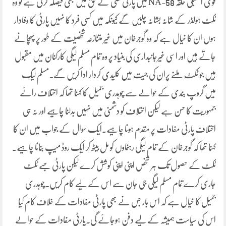
قومی اسمبلی حلقہ NA-58 میں پارٹی کسی کے حق میں بھی فیصلہ کرتی ہے تو وہ
ٹکٹ ہولڈر کے شانہ بشانہ چلیں گے کیونکہ میں کسی فرد کا نہیں پارٹی کا وفادار
ہوں ان کا خیال ہے کہ وہ گوجرخان میں غیر متنازعہ شخصیت کے طور پر پہچانے
جاتے ہیں اور اسی غیرجانبداری کی بنیاد پر وہ تمام مسلم لیگی کارکنان میں مقبول
ہیں جو ٹکٹ ملنے پران کی جیت میں کلیدی کردار ادا کریں گے۔مسلم لیگ
میں گروپ بندی کے حوالے سے چوہدری جمیل کا کہنا تھا کہ اختلاف رائے
جمہوریت کا حسن ہے لیکن اختلاف کو دشمنی میں نہیں بدلنا چاہیے اور نہ ہی
اختلاف پارٹی مفادات پر مقدم ہونا چاہیے۔ایک سوال کے جواب میں ان کا
کہنا تھا کہ گوجرخان کے تمام لیگی رہنماوں کو مل بیٹھ کر ایک روڈ میپ بنانا چاہیے۔
ٹکٹ کے حصول تک ہر شخص اپنی اپنی کوشش کرے لیکن پارٹی جسے ٹکٹ
جاری کرے تمام مسلم لیگی جی جان سے اس کے لیے کام کریں۔چوہدری
جمیل کا خیال ہے کہ اس بار جس نے بھی پارٹی مفادات کے خلاف کام کیا
اس کی سیاست ہمیشہ کے لیے دفن ہوجائے گی۔پارٹی مفادات کے حوالے