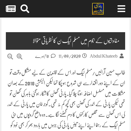
Skip
to
content
مفاداتیوں کے ہجوم میں مسلم لیگ ن کا نظریاتی متوالا
11/08/2020
Abdul Khateeb
0 تبصرے
طالب حسین آرائیں/مسلم لیگ اور اس کے قائدین کے لیے مشکل وقت تو
ان کے اپنے دور اقتدارسے ہی شروع ہوچکا تھا لیکن الیکشن 2018کے بعدان
مشکلات میں مسلسل اضافہ ہوتا چلا گیا۔پارٹی گھٹن کاشکار ہوگئی باہر کی گھٹن تو
تھی لیکن پارٹی کے اندر کی گھٹن بھی کچھ کم نہ تھی۔گوجرخان میں پارٹی کے اندر
کی اس گھٹن سے مخلص کارکنوں کا دم گھٹنے لگا ہے۔دو واضح گروپوں میں بٹی
مسلم لیگ کے رہنما اپنے اپنے تیئں پارٹی کی جڑوں میں بارود بھر کر بھی خود کو