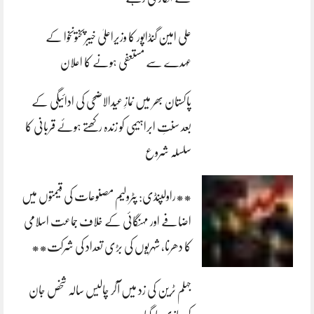
علی امین گنڈاپور کا وزیراعلیٰ خیبرپختونخوا کے
عہدے سے مستعفی ہونے کا اعلان
پاکستان بھر میں نمازِ عیدالاضحی کی ادائیگی کے
بعد سنتِ ابراہیمی کو زندہ رکھتے ہوئے قربانی کا
سلسلہ شروع
**راولپنڈی: پٹرولیم مصنوعات کی قیمتوں میں
اضافے اور مہنگائی کے خلاف جماعت اسلامی
کا دھرنا، شہریوں کی بڑی تعداد کی شرکت**
جہلم ٹرین کی زد میں آکر چالیس سالہ شخص جان