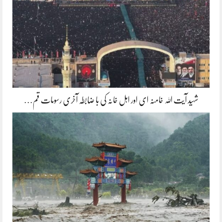
شہید آیت اللہ خامنہ ای اور اہل خانہ کی با ضابطہ آخری رسومات قم…