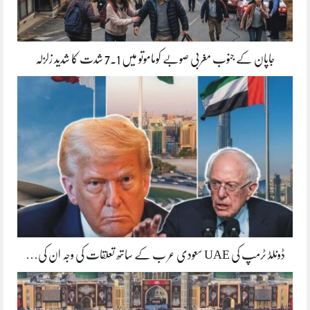
جاپان کے جنوب مغربی صوبے کوماموتو میں 7.1 شدت کا شدید زلزلہ
ڈونلڈ ٹرمپ کی UAE سعودی عر ب کے ساتھ تعلقات کی وجہ ان کی…