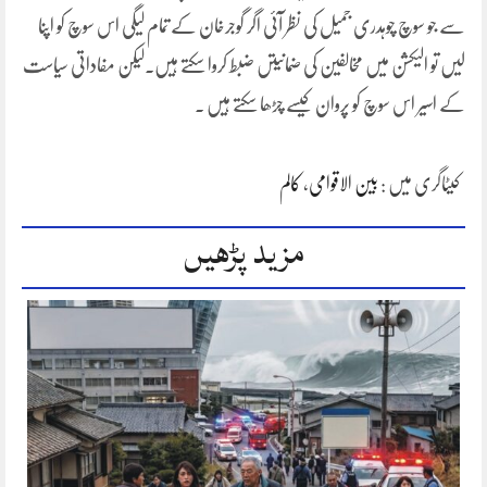
سے جو سوچ چوہدری جمیل کی نظر آئی اگر گوجرخان کے تمام لیگی اس سوچ کو اپنا
لیں تو الیکشن میں مخالفین کی ضمانیتں ضبط کروا سکتے ہیں۔لیکن مفاداتی سیاست
کے اسیر اس سوچ کو پروان کیسے چڑھا سکتے ہیں ۔
کیٹاگری میں :
بین الاقوامی
،
کالم
مزید پڑھیں