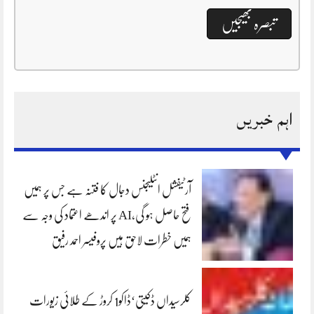
اہم خبریں
آرٹیفشل انٹلیجنس دجال کا فتنہ ہے جس پر ہمیں
فتح حاصل ہو گی،AI پر اندھے اعتماد کی وجہ سے
ہمیں خطرات لاحق ہیں پروفیسر احمد رفیق
کلرسیداں ڈکیتی‘ڈاکو1 کروڑ کے طلائی زیورات