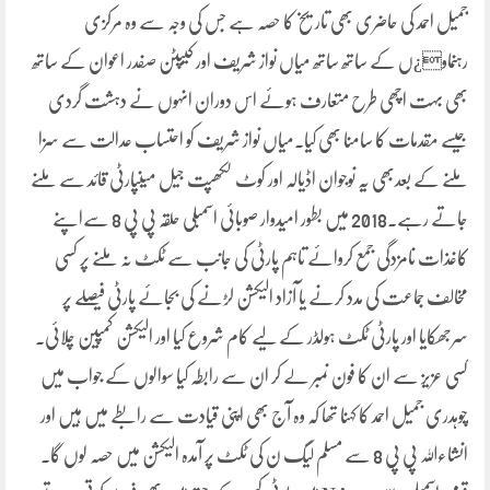
جمیل احمد کی حاضری بھی تاریخ کا حصہ ہے جس کی وجہ سے وہ مرکزی
رہنماو¿ں کے ساتھ ساتھ میاں نواز شریف اور کیپٹن صفدر اعوان کے ساتھ
بھی بہت اچھی طرح متعارف ہوئے اس دوران انہوں نے دہشت گردی
جیسے مقدمات کا سامنا بھی کیا۔میاں نواز شریف کو احتساب عدالت سے سزا
ملنے کے بعدبھی یہ نوجوان اڈیالہ اور کوٹ لکھپت جیل میںپارٹی قائد سے ملنے
جاتے رہے۔2018 میں بطور امیدوار صوبائی اسمبلی حلقہ پی پی 8 سےاپنے
کاغذات نامزدگی جمع کروائے تاہم پارٹی کی جانب سے ٹکٹ نہ ملنے پر کسی
مخالف جماعت کی مدد کرنے یا آزاد الیکشن لڑنے کی بجائے پارٹی فیصلے پر
سرجھکایا اور پارٹی ٹکٹ ہولڈر کے لیے کام شروع کیا اور الیکشن کمپین چلائی۔
کسی عزیز سے ان کا فون نمبر لے کر ان سے رابطہ کیا سوالوں کے جواب میں
چوہدری جمیل احمد کا کہنا تھا کہ وہ آج بھی اپنی قیادت سے رابطے میں ہیں اور
انشاءاللہ پی پی 8 سے مسلم لیگ ن کی ٹکٹ پر آمدہ الیکشن میں حصہ لوں گا۔