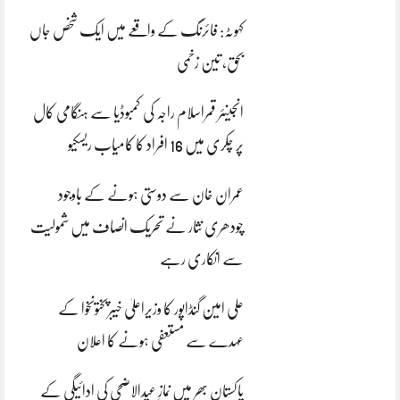
کہوٹہ: فائرنگ کے واقعے میں ایک شخص جاں
بحق، تین زخمی
انجینئر قمراسلام راجہ کی کمبوڈیا سے ہنگامی کال
پر چکری میں 16 افراد کا کامیاب ریسکیو
عمران خان سے دوستی ہونے کے باوجود
چودھری نثار نے تحریک انصاف میں شمولیت
سے انکاری رہے
علی امین گنڈاپور کا وزیراعلیٰ خیبرپختونخوا کے
عہدے سے مستعفی ہونے کا اعلان
پاکستان بھر میں نمازِ عیدالاضحی کی ادائیگی کے