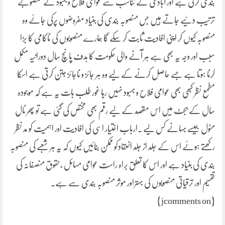
بندی کرتی ہے اور آبادی کے تناسب سے عوامی فلاح وبہبود کے منصوبے
ترتیب دئیے جاتے ہیں جس منصوبہ بندی کی بنیاد مفروضوں پرکی جائے وہ
منصوبہ کیوں کر اپنی افادیت ثابت کر سکے گا ہمارے منصوبوں کی ناکامی کا بڑا
سبب اور وجہ یہ بھی ہے ہر آنے والی حکومت کا ہدف پانچ سال دورانیہ مکمل
کرنا ہوتا ہے جسے حاصل کرنے کے لیے وہ ہر جائز و ناجائز جتن کرتی ہے اسکا
مطمع نظر کبھی بھی عوامی فلاح و بہبود نہیں رہا غور طلب بات یہ ہے کہ موجودہ
سال کے بجٹ میں اس مقصد کے لیے رقم بھی مختص کی گئی ہے تو پھر ٹال
مٹول جیسے بہانے کس لیے ۔ارباب اختیار اسی کی افادیت اور اہمیت کو مد نظر
رکھتے ہوئے اس کے جلد از جلد انعقادکو ممکن بنائیں کیوں کہ یہ ہر شعبے کی منصوبہ
بندی کی بنیاد ہے اور اس کا تعلق براہ راست عوامی مسائل ،حقوق منصفانہ کی
تقسیم اور ترقیاتی منصوبوں کی بہتراور موثر منصوبہ بندی سے ہے۔
{jcomments on}