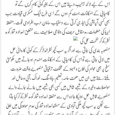
اس کے لیے لائحہ ترتیب دیتے ہیں اس کے بغیر کوئی کام کریں گے تو
کامیابی کے امکانات بہت کم ہو ں گے اسی طرح ایک عسکری قیادت جب
بھی کسی آپریشن کی تیاری کرتی ہے دستیاب سامان حرب افرادی قوت ،متعلقہ
ایریا کی معلومات ،مدمقابل حریف کی دفاعی صلاحیت سے متعلق اعداد و شمار کو مد
نظر رکھ کر حکمت
عملی کی
منصوبہ بندی کی جاتی ہے اور اگر یہ سب کچھ نظر انداز کر کے کوئی کاروائی عمل
میں لائی جاتی ہے تو اس کی کامیابی کے امکانات منہدم ہو جاتے ہیں حکومتی
سطح پر بھی عوام کی فلاح و بہبود کے مختلف ترقیاتی منصوبے بوقت ضرورت
بنتے رہتے ہیں جن میں صحت عامہ،تعلیم ،ہاؤسنگ، خوراک ،آبی وسائل اور
مواصلات وغیر ہ کے شعبے شامل ہیں کسی بھی شعبے میں بنائے جانے والے
منصوبے قابل عمل ہونیکا جائزہ اس سے متعلقہ اعداد و شمار کو مد نظر رکھ کر کیا جاتا
ہے لیکن یہ سب کچھ ملکی آبادی کے مستنداعداد و شمار کی عدم موجودگی میں اپنی