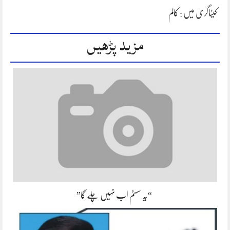
کیٹاگری میں :
کالم
مزید پڑھیں
“یہ سسٹم اب نہیں چلے گا”