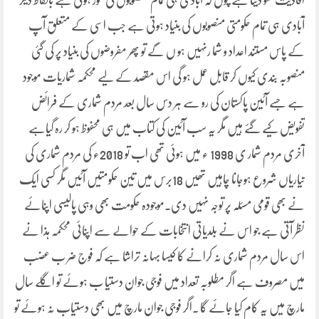
افادیت کھو دیتا ہے چوں کہ آبادی ہی تمام منصوبوں کی محور ہوتی ہے بآلفاط دیگر
آبادی ہی تمام حکومتی منصوبوں کی بنیاد ہوتی ہے جب اسی کے متعلق آپ
کے پاس مستند اعداد و شما رنہیں ہو ں گے تو پھر مفروضوں کی بنیاد پر کی گئی
منصوبہ بندی کیوں کر قابل عمل ہو گی اس مقصد کے لیے محکمہ شماریات موجود
ہے جسے آئین پاکستان کی رو سے ہر دس سال بعد مردم شماری کے فرائض
تفویض کیے گئے ہیں مگر یہ سب آئین کی کتاب میں ہی محفوظ ہو کر رہ گیاہے
آخری مردم شمار ی 1998 ء میں ہوئی تھی اب تو 2018ء کی مردم شماری کی
تیاریاں شروع ہوجانا چاہیں تھیں 18برس میں تین حکومتیں آئیں مگر کسی ایک
نے بھی قومی مسئلہ پر توجہ نہیں دی۔موجودہ حکومت بھی وہی پالیسی اپنائے
نظر آتی ہے جو اس نے بلدیاتی انتخابات کے حوالے سے اپنائی محکمہ ہذا نے
اس سال مردم شماری نہ کرانے کا کیسا بہانہ تراشا ہے کہ فوج ضر ب عضب
میں مصروف ہے اگر مطلوبہ تعداد میں فوجی جوان دستیا ب ہوئے تو اگلے سال
مارچ میں یہ کام کیا جائے گا ۔اگر فوجی جوان مارچ میں بھی دستیاب نہ ہوئے تو