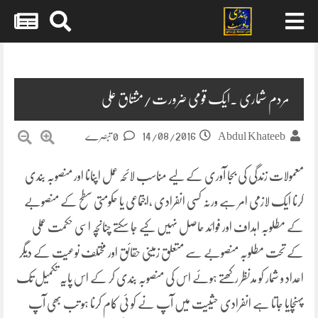
Skip
to
content
مردم شماری ۔ایک قومی ضرورت/مشتاق علی
14/08/2016
Abdul Khateeb
0 تبصرے
معمولات زندگی کی بجا آوری کے لیے مناسب لائحہ عمل اپنانا اور منصوبہ بندی
کرنا ایک لازمی امر ہے ورنہ کسی انفرادی ،اجتماعی یا حکومتی سطح کے منصوبے
کے مطلوبہ اہداف اور فوائد حاصل نہیں کیے جا سکتے چنانچہ اسی حکمت عملی
کے تحت مطلوبہ منصوبے سے
متعلق زمینی حقائق اور مختلف نوعیت کے دیگر
اعداد و شمار کو مدنظر رکھتے ہوئے اس کی منصوبہ بندی کر کے اس پایہ تکمیل تک
پہنچایا جاتا ہے انفرادی حثییت میں آپ نے کو ئی کام کرنا ہو تب بھی آپ