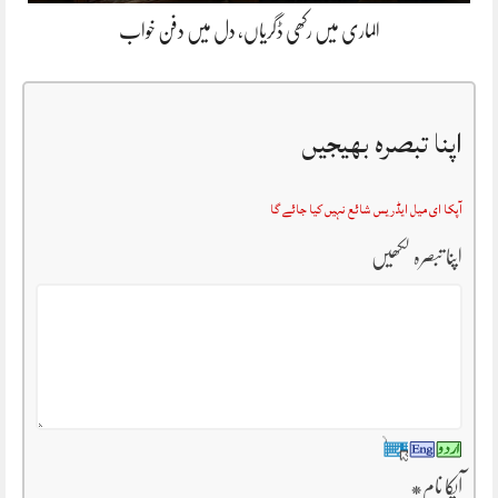
الماری میں رکھی ڈگریاں، دل میں دفن خواب
اپنا تبصرہ بھیجیں
آپکا ای میل ایڈریس شائع نہیں کیا جائے گا
اپنا تبصرہ لکھیں
آپکا نام
*