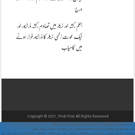
درج
جہلم رکشہ اور ٹریلر میں تصادم رکشہ ڈرائیور اور
ایک عورت زخمی ٹریلر کا ڈرائیور فرار ہونے
میں کامیاب
Copyright © 2021, Pindi Post All Rights Reserved.
// Show Author Image with Author Name in UrduPaper Theme function
urdu_paper_author_image_with_name($content) { if (is_single()) { $author_id =
get_the_author_meta('ID'); $author_name = get_the_author(); $author_avatar = get_avatar($author_id, 48);