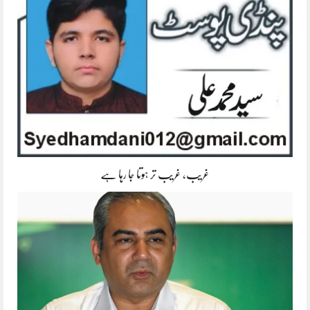
غریب، غریب تر ہوتا جا رہا ہے