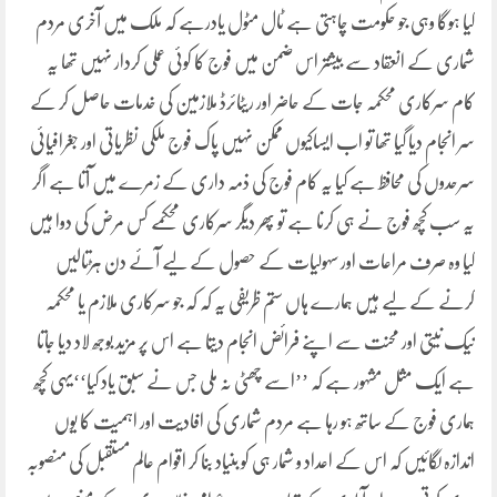
کیا ہوگا وہی جو حکومت چاہتی ہے ٹال مٹول یادرہے کہ ملک میں آخری مردم
شماری کے انعقاد سے بیشتر اس ضمن میں فوج کا کوئی عملی کردار نہیں تھا یہ
کام سرکاری محکمہ جات کے حاضر اور ریٹائرڈ ملازمین کی خدمات حاصل کر کے
سر انجام دیا گیا تھا تو اب ایساکیوں ممکن نہیں پاک فوج ملکی نظریاتی اور جغرافیائی
سرحدوں کی محافظ ہے کیا یہ کام فوج کی ذمہ داری کے زمرے میں آتا ہے اگر
یہ سب کچھ فوج نے ہی کرنا ہے تو پھر دیگر سرکاری محکمے کس مرض کی دوا ہیں
کیا وہ صرف مراعات اور سہولیات کے حصول کے لیے آئے دن ہڑتالیں
کرنے کے لیے ہیں ہمارے ہاں ستم ظریفی یہ کہ کہ جو سرکاری ملازم یا محکمہ
نیک نیتی اور محنت سے اپنے فرائض انجام دیتا ہے اس پر مزید بوجھ لاد دیا جاتا
ہے ایک مثل مشہور ہے کہ ’’اسے چھٹی نہ ملی جس نے سبق یاد کیا‘‘یہی کچھ
ہماری فوج کے ساتھ ہو رہا ہے مردم شماری کی افادیت اور اہمیت کا یوں
اندازہ لگائیں کہ اس کے اعداد و شمار ہی کو بنیاد بنا کر اقوام عالم مستقبل کی منصوبہ