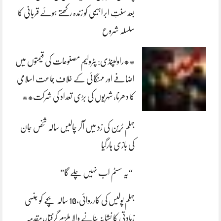
بعد سنتِ ابراہیمی کو زندہ رکھتے ہوئے قربانی کا
سلسلہ شروع
**راولپنڈی: پٹرولیم مصنوعات کی قیمتوں میں
اضافے اور مہنگائی کے خلاف جماعت اسلامی
کا دھرنا، شہریوں کی بڑی تعداد کی شرکت**
جہلم ٹرین کی زد میں آکر چالیس سالہ شخص جان
کی بازی ہارگیا
“یہ سسٹم اب نہیں چلے گا”
جہلم پولیس کی کارروائی،10 سالہ بچے کو جنسی
زیادتی کا نشانہ بنانے والا ملزم گرفتار،مقدمہ