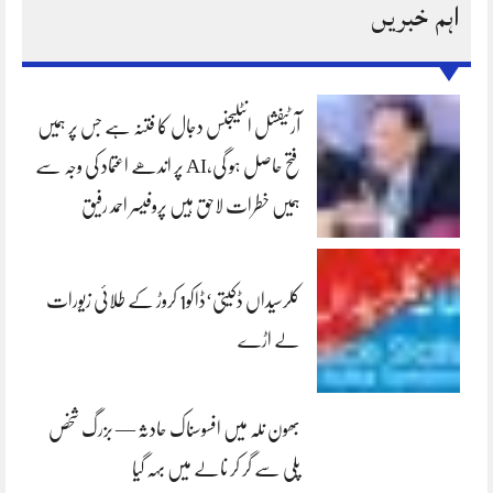
اہم خبریں
آرٹیفشل انٹلیجنس دجال کا فتنہ ہے جس پر ہمیں
فتح حاصل ہو گی،AI پر اندھے اعتماد کی وجہ سے
ہمیں خطرات لاحق ہیں پروفیسر احمد رفیق
کلرسیداں ڈکیتی‘ڈاکو1 کروڑ کے طلائی زیورات
لے اڑے
بھون نلہ میں افسوسناک حادثہ — بزرگ شخص
پلی سے گر کر نالے میں بہہ گیا