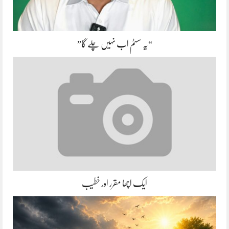
“یہ سسٹم اب نہیں چلے گا”
ایک اچھا مقرر اور خطیب