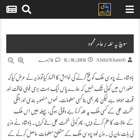
Skip
to
content
سوچ پہ حملہ/عامر محمود
16/10/2016
Abdul Khateeb
0 تبصرے
بادشاہ نے پڑوسی ملک کو فتح کرنے کی خواہش کا اظہار کیا تو وزیر نے عرض کیا کہ
حضور اس میں کوئی شک نہیں کہ ہمارے پاس ایک بہت بڑی فوجی طاقت اور
قوت موجود ہے لیکن پھر بھی بنا کسی معلومات، ٹھوس منصوبہ بندی اور جنگی
حکمت عملی کے کسی ملک پہ
حملہ کرنا بے وقوفی ہو گی، پہلے ہمیں اس ملک
کے حالات کا علم کرنے دیں، پھر کوئی حکمت عملی طے کریں۔ بادشاہ نے وزیر
کی بات مان لی ۔ وزیر خود پڑوسی ملک کے متعلق معلومات حاصل کرنے کے