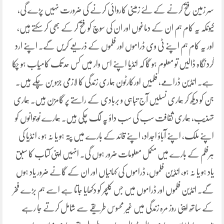
سر زمین فتح کرنے کے لئے زمینی کاروائی کرنے کی ضرورت نہیں پڑے گی،
کیونکہ یہ کام ہم ان کے دماغوں اور ان کی سوچ کو فتح کر کے بھی کر سکتے ہیں،
اور یہ کام ہم اپنے ٹی وی ڈراموں اور فلموں کے ذریعے کریں گے۔ اپنے ارد
گرد نگاہ ڈالیں تو معلوم ہو گا کہ انڈیا اپنے اس وار میں کس حد تک کامیاب ہو چکا
ہے۔ انڈین ڈرامے، فلمیں اورکارٹون ہماری زندگی کا لازمی جزو بن چکے ہیں۔
جن کو دیکھ کر ہماری نسلیں آج تباہی و بربادی کے راستے پر گامزن ہیں۔ ہماری
تہذیب، ہماری ثقافت سب کی سب داؤ پہ لگ چکی ہیں۔ ہمارے نوجوانوں کو
اپنے ملک، اپنے آباؤ اجداد، اپنے قائد کے بارے میں پتہ ہو یا نہ ہو ، ا نڈیا کی
ہرفلم کے بارے میں مکمل معلومات ضرور ہوں گی۔ انہیں اپنی کتاب کا سبق
یاد ہو یا نہ ہو، انڈین فلموں، ڈراموں کی کہانیاں اور ان کے گانے ضرور یاد ہوں
گے۔ انڈین فلموں اور ڈراموں میں جس کلچر کو دکھایا جاتا ہے اسے ہم بڑے فخر
کے ساتھ اپنی روز مرہ زندگی میں غیر محسوس طریقے سے شامل کرتے جا رہے