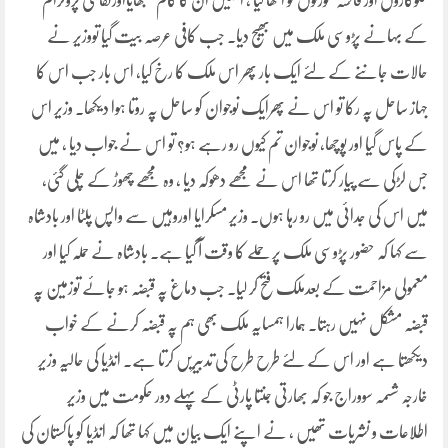
گلوکاروں اور فاحشہ عورتوں کو اکٹھا کیا ، انہیں ان کا کام سمجھایااورثقافتی پروگرام
کے بہانے پڑوسی ملک میں بھیج دیا۔ جب کافی عرصہ بیت گیا تووزیر نے
حالات جاننے کے لئے ایک بار پھر اس ملک کا رخ کیا، اس بار جب اس کا
جہاز ساحل پہ رکا تو اس نے پھرایک نوجوان کو ساحل پہ روتا ہوا دیکھا۔ وزیر اس
کے پاس گیا اور پوچھا، نوجوان تم کیوں رو رہے ہو؟ تو اس نے جواب دیا ، میں
جس لڑکی سے پیار کرتا تھا اس نے مجھے دھوکہ دیا ، وہ مجھے چھوڑ کے چلی گئی،
میں اس کی جدائی میں رو رہا ہوں۔ وزیر مسکرایا اوروہیں سے واپس پلٹا اور بادشاہ
سے کہا کہ حضور پڑوسی ملک پر حملے کا وقت آ گیا ہے۔ بادشاہ نے حملہ کیا اور
معمولی مزاحمت کے بعدملک فتح کر لیا۔ جب دماغ پہ قبضہ ہو جائے توزمین پہ
قبضہ مشکل نہیں رہتا۔ ہمارا ہمسایہ ملک بھی ہم پہ قبضہ کرنے کے خواب
دیکھتا ہے اور اس کے لئے طرح طرح کی تدبیریں کرتا ہے۔ انڈیا کی حالیہ وزیر
خارجہ شسمہ سووراج جو کہ بھارتی جنتا پارٹی کے پہلے دور حکومت میں وزیر
اطلاعات و نشریات تھیں ، نے اپنے ایک بیان میں کہا تھا کہ انڈیا کو پاکستان کی