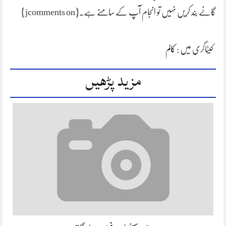
گانے بند کریں نہیں تو انجام آپ کے سامنے ہے۔{jcomments on}
کیٹاگری میں :
کالم
مزید پڑھیں