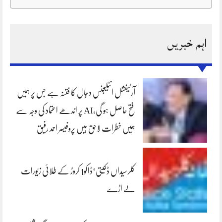
اہم خبریں
آرٹیفشل انٹلیجنس دجال کا فتنہ ہے جس پر ہمیں
فتح حاصل ہو گی،AI پر اندھے اعتماد کی وجہ سے
ہمیں خطرات لاحق ہیں پروفیسر احمد رفیق
کلرسیداں ڈکیتی‘ڈاکو1 کروڑ کے طلائی زیورات
لے اڑے