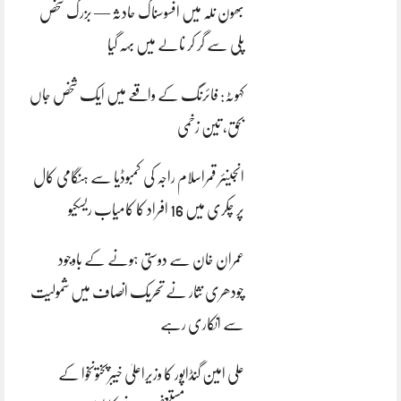
بھون نلہ میں افسوسناک حادثہ — بزرگ شخص
پلی سے گر کر نالے میں بہہ گیا
کہوٹہ: فائرنگ کے واقعے میں ایک شخص جاں
بحق، تین زخمی
انجینئر قمراسلام راجہ کی کمبوڈیا سے ہنگامی کال
پر چکری میں 16 افراد کا کامیاب ریسکیو
عمران خان سے دوستی ہونے کے باوجود
چودھری نثار نے تحریک انصاف میں شمولیت
سے انکاری رہے
علی امین گنڈاپور کا وزیراعلیٰ خیبرپختونخوا کے