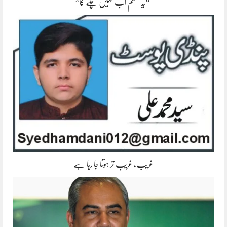
“یہ سسٹم اب نہیں چلے گا”
غریب، غریب تر ہوتا جا رہا ہے