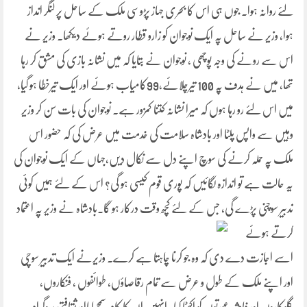
لئے روانہ ہوا۔ جوں ہی اس کا بحری جہاز پڑوسی ملک کے ساحل پر لنگر انداز
ہوا، وزیر نے ساحل پہ ایک نوجوان کو زارو قطار روتے ہوئے دیکھا۔ وزیر نے
اس سے رونے کی وجہ پوچھی ، نوجوان نے بتایا کہ میں نشانہ بازی کی مشق کر رہا
تھا، میں نے ہدف پہ 100 تیرچلائے،99کامیاب ہوئے اور ایک تیرخطا ہو گیا،
میں اس لئے رو رہا ہوں کہ میرا نشانہ کتنا کمزور ہے۔ نوجوان کی بات سن کر وزیر
وہیں سے واپس پلٹا اور بادشاہ سلامت کی خدمت میں عرض کی کہ حضور اس
ملک پہ حملہ کرنے کی سوچ اپنے دل سے نکال دیں،جہاں کے ایک نوجوان کی
یہ حالت ہے تو اندازہ لگائیں کہ پوری قوم کیسی ہو گی؟ اس کے لئے ہمیں کوئی
تدبیر سوچنی پڑے گی، جس کے لئے کچھ وقت درکار ہو گا۔بادشاہ نے وزیر پہ اعتماد
کرتے ہوئے
اسے اجازت دے دی کہ وہ جو کرنا چاہتا ہے کرے۔ وزیرنے ایک تدبیر سوچی
اور اپنے ملک کے طول و عرض سے تمام رقاصاؤں، طوائفوں ، فنکاروں،