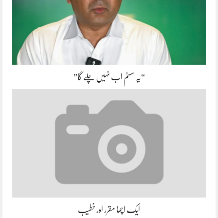
“یہ سسٹم اب نہیں چلے گا”
ایک اچھا مقرر اور خطیب