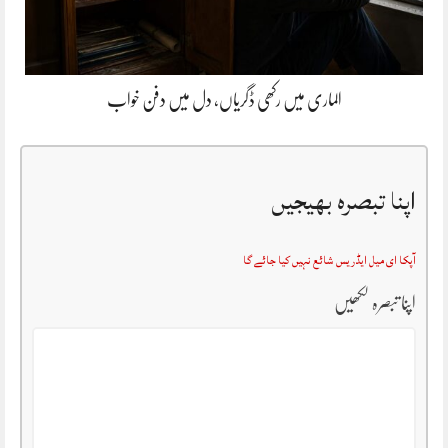
الماری میں رکھی ڈگریاں، دل میں دفن خواب
اپنا تبصرہ بھیجیں
آپکا ای میل ایڈریس شائع نہیں کیا جائے گا
اپنا تبصرہ لکھیں