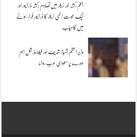
جہلم رکشہ اور ٹریلر میں تصادم رکشہ ڈرائیور اور
ایک عورت زخمی ٹریلر کا ڈرائیور فرار ہونے
میں کامیاب
وزیر اعظم شہباز شریف اور فیلڈ مارشل اہم
دورے پر سعودی عرب روانہ