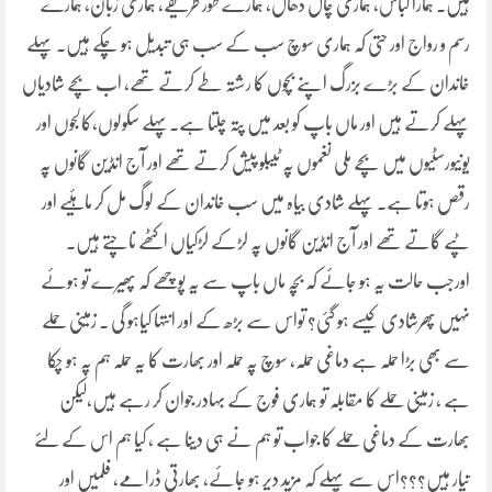
ہیں۔ ہمارا لباس، ہماری چال ڈھال، ہمارے طور طریقے، ہماری زبان، ہمارے
رسم و رواج اور حتی کہ ہماری سوچ سب کے سب ہی تبدیل ہو چکے ہیں۔ پہلے
خاندان کے بڑے بزرگ اپنے بچوں کا رشتہ طے کرتے تھے، اب بچے شادیاں
پہلے کرتے ہیں اور ماں باپ کو بعد میں پتہ چلتا ہے۔پہلے سکولوں،کالجوں اور
یونیورسٹیوں میں بچے ملی نغموں پہ ٹیبلو پیش کرتے تھے اور آج انڈین گانوں پہ
رقص ہوتا ہے۔ پہلے شادی بیاہ میں سب خاندان کے لوگ مل کر ماہئیے اور
ٹپے گاتے تھے اور آج انڈین گانوں پہ لڑکے لڑکیاں اکٹھے ناچتے ہیں۔
اورجب حالت یہ ہو جائے کہ بچہ ماں باپ سے یہ پوچھے کہ پھیرے تو ہوئے
نہیں پھرشادی کیسے ہو گئی؟ تواس سے بڑھ کے اور انتہا کیاہو گی ۔ زمینی حملے
سے بھی بڑا حملہ ہے دماغی حملہ، سوچ پہ حملہ اور بھارت کا یہ حملہ ہم پہ ہو چکا
ہے ، زمینی حملے کا مقابلہ تو ہماری فوج کے بہادر جوان کر رہے ہیں،لیکن
بھارت کے دماغی حملے کا جواب تو ہم نے ہی دینا ہے ، کیا ہم اس کے لئے
تیار ہیں؟؟؟اس سے پہلے کہ مزید دیر ہو جائے، بھارتی ڈرامے، فلمیں اور