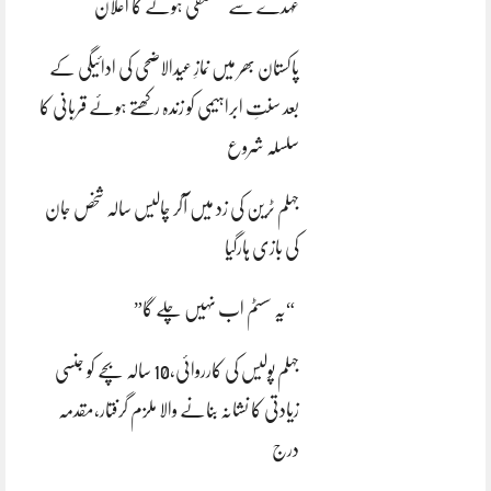
عہدے سے مستعفی ہونے کا اعلان
پاکستان بھر میں نمازِ عیدالاضحی کی ادائیگی کے
بعد سنتِ ابراہیمی کو زندہ رکھتے ہوئے قربانی کا
سلسلہ شروع
جہلم ٹرین کی زد میں آکر چالیس سالہ شخص جان
کی بازی ہارگیا
“یہ سسٹم اب نہیں چلے گا”
جہلم پولیس کی کارروائی،10 سالہ بچے کو جنسی
زیادتی کا نشانہ بنانے والا ملزم گرفتار،مقدمہ
درج