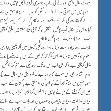
صورت حال واضح ہوجائے گی ۔آپ دوسری طرف آئیں پولیس کو سامنے رک
ہے پولیس میں بھرتی ہونے والے شخص کو سب سے پہلا سبق ہی شاید یہ
والے کو حقارت کی نظر سے دیکھنا ہے اور کام کرنے کے پیسے لینے ہیں او
گیا ہو اس کی مثال آپ پولیس اسٹیشن جا کر بخوبی دیکھ سکتے ہیں اینٹی 
سب سے زیادہ کرپٹ ہے پولیس کا کام
معلوم ہو تو ہمیں بتا دینا ہم اس کو گرفتار کر لیں گے اس پر بندہ ہنس
پہلی کرپشن ہے جو کہ شاید اب اس حد تک بڑھ چکی ہے ختم کرنا ناممکن 
عدم استحکام بھی اس صوبے کا خاصہ ہے کہ کم و بیش دس سال سے 
صوبہ نہیں بن سکاتو پھر آگے کیا امید کی جا سکتی ہے پاکستان کے سب س
ہیں ان کو سننے کے بجائے پولیس کا استعمال کرنا شاید حکمرا نوں کا خاصہ
سیاسی مداخلت، سیاسی بنیادوں پر عہدوں کی بندر بانٹ سب کے سامنے 
ہمیں ورثے میں ملے ہیں تو حیران ہوتا ہوں کہ ان کے اقتدار میں رہتے 