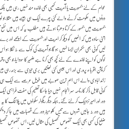
عوام کے لئے جمہوریت یا آمریت کھبی بھی فائدہ مند نہیں رہی ہیں ب
دونوں میں حکومت کرنے والے کئی چہرے ایک ہی جیسے ہیں مثلا جو ل
جمہوریت میں جمہور کے کرتا دھرتا ہوتے ہیں مطلب یہ کہ اس میں نفع تو حک
اتنی سادہ ہیں کہ انھیں کو دیکھ کر امریت اور جمہوریت کے اچھے اور ب
لیں کوئی بھی حکمران ایسا نہیں ہو گا جو آمریت کی کوک سے نہ نکلا ہو
لوگوں کو اپنے فائدے کے لئے کچھ بھی کرنا ہے ضمیر کا سودا یا جو ب
کرپشن اقرباء پروری اور اس جیسی کئی لعنتیں بری تیزی سے بڑھ رہ
زائد ابادی والے اس اہم ترین صوبے میں طویل عرصے سے ایک ہی جم
کوئی قابل ذکر کارنامہ سر انجام نہیں دیا جاسکا تعلیم کی مفت فراہمی
دور اور امیر نزدیک کر لئے گئے۔جبکہ دیگر ریگولر سکولوں میں پلاننگ ک
ہیں دور نہ جائیں شہروں سے تیس کلو میٹر دور کے قصبات میں جا کر 
ضلع کی کسی بھی ایک مخصوص تحصیل کی مثال لیں، اس مخصوص تحصیل 