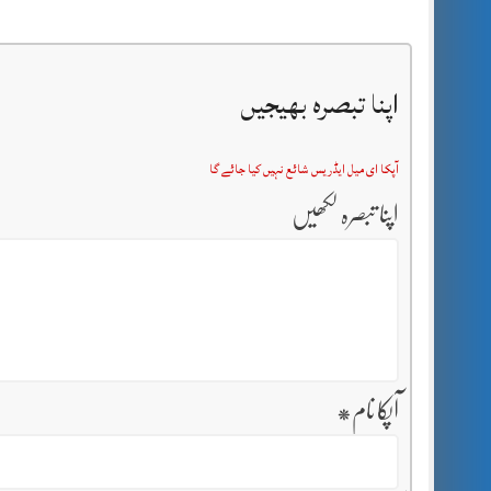
اپنا تبصرہ بھیجیں
آپکا ای میل ایڈریس شائع نہیں کیا جائے گا
اپنا تبصرہ لکھیں
آپکا نام
*