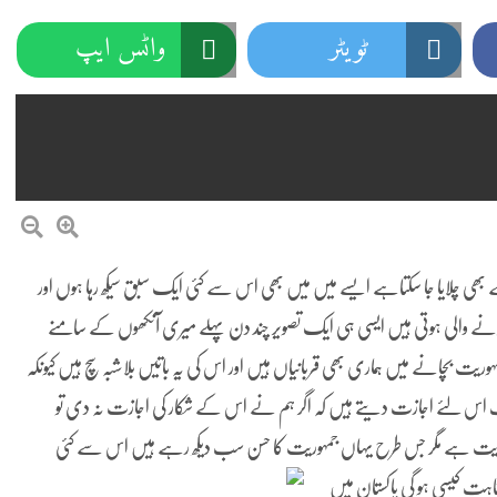
ئداعظم نامی شہری کا شناختی کارڈ بلاک،عدالت کا شہری کو پیش ہونے کا حکم
چارسدہ کا ب
ٹویٹر
واٹس ایپ
 میں غیرملکی وفود کی آمد کے موقع پر ڈیوٹی سے غائب پولیس اہلکاروں کیخلاف سخت ایکشن، 2 اے ایس آئی سمیت 12 اہلکاروں کو نوکری سے فارغ کردیا گیا۔
اسسٹنٹ کمشنر کلرسیداں سیدہ زینب حسین کی پریس کانفرنس
شہید گر وپ کیپٹنعاصم 
ے بھی چلایا جا سکتاہے ایسے میں میں بھی اس سے کئی ایک سبق سیکھ رہا ہوں اور
ء کرنے والی ہوتی ہیں ایسی ہی ایک تصویر
چند دن پہلے میری آنکھوں کے سامنے
وریت بچانے میں ہماری بھی قربانیاں ہیں اور اس کی یہ باتیں بلاشبہ سچ ہیں کیونکہ
 اس لئے اجازت دیتے ہیں کہ اگر ہم نے اس کے شکار کی اجازت نہ دی تو
جمہوریت ہے مگر جس طرح یہاں جمہوریت کا حسن سب دیکھ رہے ہیں اس سے کئی
شاہت کیسی ہو گی پاکستان میں