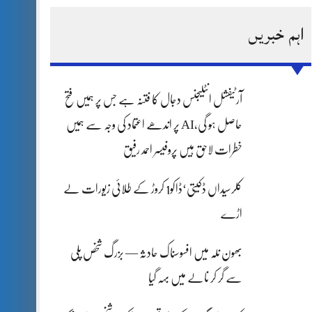
ہادر سپوت وطن کی حرمت پر قربان
اہم خبریں
طارق مکمل فوجی اعزاز کے ساتھ سپردِ خاک
آرٹیفشل انٹلیجنس دجال کا فتنہ ہے جس پر ہمیں فتح
حاصل ہو گی،AI پر اندھے اعتماد کی وجہ سے ہمیں
خطرات لاحق ہیں پروفیسر احمد رفیق
کلرسیداں ڈکیتی‘ڈاکو1 کروڑ کے طلائی زیورات لے
اڑے
بھون نلہ میں افسوسناک حادثہ — بزرگ شخص پلی
سے گر کر نالے میں بہہ گیا