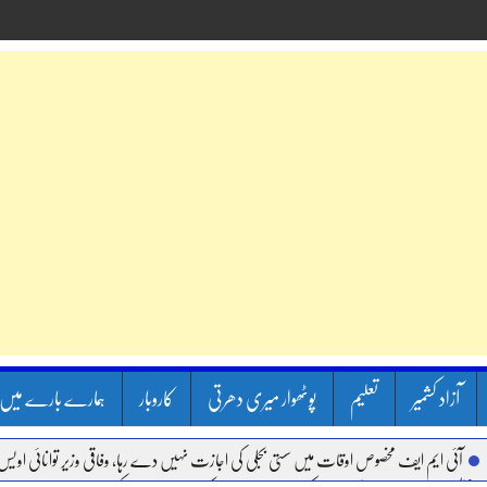
آزاد کشمیر
تعلیم
پوٹھوار میری دھرتی
کاروبار
ہمارے بارے میں
آئی ایم ایف مخصوص اوقات میں سستی بجلی کی اجازت نہیں دے رہا، وفاقی وزیر توانائی اویس