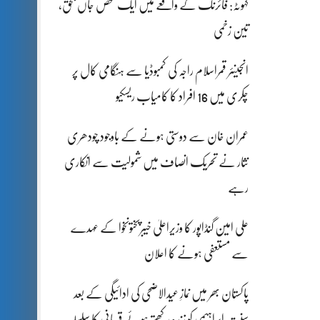
کہوٹہ: فائرنگ کے واقعے میں ایک شخص جاں بحق،
تین زخمی
انجینئر قمراسلام راجہ کی کمبوڈیا سے ہنگامی کال پر
چکری میں 16 افراد کا کامیاب ریسکیو
عمران خان سے دوستی ہونے کے باوجود چودھری
نثار نے تحریک انصاف میں شمولیت سے انکاری
رہے
علی امین گنڈاپور کا وزیراعلیٰ خیبرپختونخوا کے عہدے
سے مستعفی ہونے کا اعلان
پاکستان بھر میں نمازِ عیدالاضحی کی ادائیگی کے بعد
سنتِ ابراہیمی کو زندہ رکھتے ہوئے قربانی کا سلسلہ