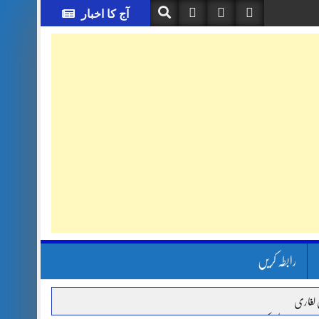
آج کا اخبار
رابطہ کریں
 لغاری