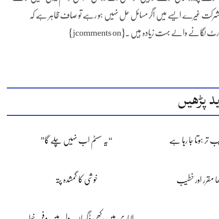
ی بلا شرکت غیرے ایسے میں اگر مسائل حل نہیں ہو رہے تو صاف ظاہر ہے کہ
لگانے والے بہت زیادہ ہیں ۔{jcomments on}
د پڑھیں
 تر ہوتا جا رہا ہے
“یہ سسٹم اب نہیں چلے گا”
خوشی کا گمشدہ پتہ
 مقرر اور خطیب
الماری میں رکھی ڈگریاں، دل میں دفن خواب