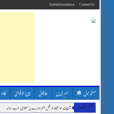
Skip
Submit local news
Contact Us
to
content
صفحہ اول
اہم خبریں
علاقائی
بین الاقوامی
کالمز
اہم خبریں
وزیر اعظم شہباز شریف اور فیلڈ مارشل اہم دورے پر سعودی عرب روانہ