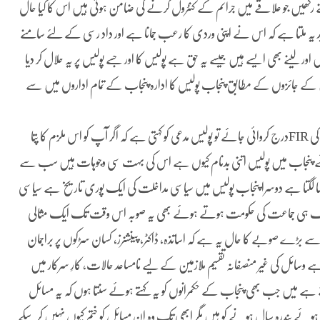
ھیں جو علاقے میں جرائم کے کنٹرول کرنے کی ضامن ہوتی ہیں اس کا کیا حال
 ملتا ہے کہ اس نے اپنی وردی کا رعب جمانا ہے اور داد رسی کے لئے سامنے
ر لینے بھی ایسے ہیں جیسے یہ حق ہے پولیس کا اور جسے پولیس پر یہ حلال کر دیا
کرپشن کے جائزوں کے مطابق پنجاب پولیس کا ادارہ پنجاب کے تمام اداروں میں سے
خدمت سے زیادہ اذیت دینا بنا ہوا ہے کئی کیسوں میں اگر ڈکیتی یا چوری کی FIRدرج کروائی جائے تو پولیس مدعی کو کہتی ہے کہ اگر آپ کو اس ملزم کا پتا
ے یا روئے پنجاب میں پولیس اتنی بدنام کیوں ہے اس کی بہت سی وجوہات ہیں سب سے
سا لگتا ہے دوسرا پنجاب پولیس میں سیاسی مداخلت کی ایک پوری تاریخ ہے سیاسی
ایک ہی جماعت کی حکومت ہوتے ہوئے بھی یہ صوبہ اس وقت تک ایک مثالی
ے بڑے صوبے کا حال یہ ہے کہ اساتذہ، ڈاکٹر، پینشنرز، کسان سڑکوں پر براجمان
 ہے وسائل کی غیر منصفانہ تقسیم ملازمین کے لیے نامساعد حالات، کارِ سرکار میں
ہے میں جب بھی پنجاب کے حکمرانوں کو یہ کہتے ہوئے سنتا ہوں کہ یہ مسائل
ہوئے پندرہ سال ہونے کو ہیں مگر ابھی تک وہ ان مسائل کو ختم کیوں نہیں کر سکے