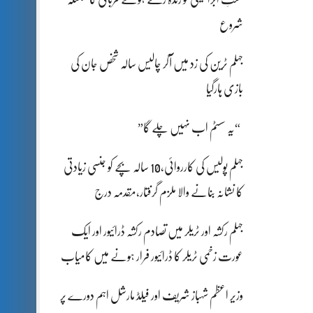
شروع
جہلم ٹرین کی زد میں آکر چالیس سالہ شخص جان کی
بازی ہارگیا
“یہ سسٹم اب نہیں چلے گا”
جہلم پولیس کی کارروائی،10 سالہ بچے کو جنسی زیادتی
کا نشانہ بنانے والا ملزم گرفتار،مقدمہ درج
جہلم رکشہ اور ٹریلر میں تصادم رکشہ ڈرائیور اور ایک
عورت زخمی ٹریلر کا ڈرائیور فرار ہونے میں کامیاب
وزیر اعظم شہباز شریف اور فیلڈ مارشل اہم دورے پر