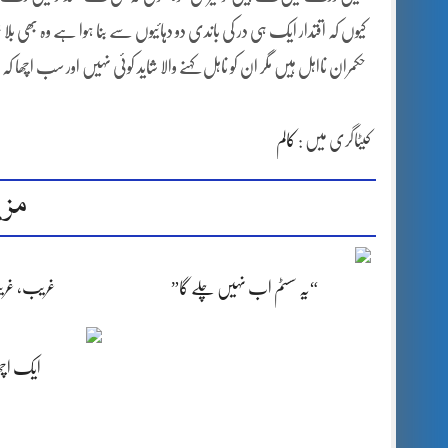
کیوں کہ اقتدار ایک ہی در کی باندی دو دہائیوں سے بنا ہوا ہے وہ بھ
حکمران نااہل ہیں مگر ان کو ناہل کہنے والا شاید کوئی نہیں اور سب اچھا کہ رٹ 
کیٹاگری میں :
کالم
مزی
غریب، غریب
“یہ سسٹم اب نہیں چلے گا”
ایک اچھا