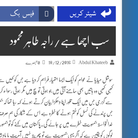
جموں 6 تحریک شاد باد کا عبدالخطیب چودھری کی حمایت کا اعلان
قا
شیئر کریں
فیس بک
ڈپٹی کمشنر راولپنڈی کیپٹن(ر) ندیم ناصر کا دورہء کلرسیداں
اسلام آباد
مون سون بارشیں، لینڈ سلائیڈنگ اور کوٹلی ستیاں کے نظر انداز متاثرین
سب اچھا ہے/راجہ طاہر محمود
18/12/2016
Abdul Khateeb
0 تبصرے
سوشل میڈیا نے عوام کو ایک ایسا ہتھیار فراہم کر دیا ہے جس کو کہیں س
کھبی کھبی وہ باتیں بھی سامنے آتی ہیں جو ہوتی تو سچ ہیں مگر ہوتی رسوا
سے گزری جس میں ایک تلور اپنا دھکڑا بیان کرتے ہوئے کہہ رہا تھا کہ جمہ
جس پرندنے کی نسل کوختم ہونے کا خطرہ ہے اس کے شکار کی ہم صرف
خدانخواستہ جمہوریت خطرے میں پر جائے گی۔پاکستان میں کہنے کو تو 
لوگوں کو یقین ہے کہ
اگر یہی جمہوریت ہے تو پھر پتہ نہیں آمریت یا باد