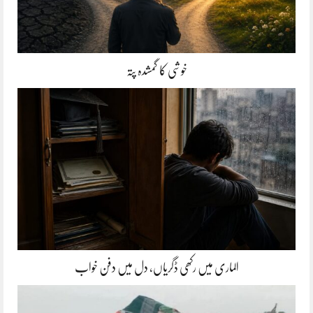
خوشی کا گمشدہ پتہ
الماری میں رکھی ڈگریاں، دل میں دفن خواب