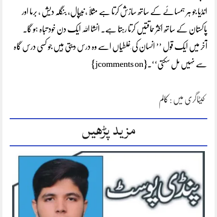
انڈیا جو ہر ہمسائے کے ساتھ سازش کرتا ہے مثلاََ ، نیپال، بنگلہ دیش ، برما اور
پاکستان کے ساتھ اکثر حماقتیں کرتا رہتا ہے۔ انشا اللہ ایک دن خود تباہ ہو گا۔
آخر میں ایک قول ’’ انسان کی ٖغلطیاں اسے وہ درس دیتی ہیں جو کسی درس گاہ
سے نہیں مل سکتی‘‘۔{jcomments on}
کیٹاگری میں :
کالم
مزید پڑھیں