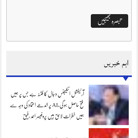
اہم خبریں
آرٹیفشل انٹلیجنس دجال کا فتنہ ہے جس پر ہمیں
فتح حاصل ہو گی،AI پر اندھے اعتماد کی وجہ سے
ہمیں خطرات لاحق ہیں پروفیسر احمد رفیق