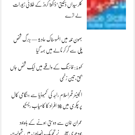
کلرسیداں ڈکیتی‘ڈاکو1 کروڑ کے طلائی زیورات
لے اڑے
بھون نلہ میں افسوسناک حادثہ — بزرگ شخص
پلی سے گر کر نالے میں بہہ گیا
کہوٹہ: فائرنگ کے واقعے میں ایک شخص جاں
بحق، تین زخمی
انجینئر قمراسلام راجہ کی کمبوڈیا سے ہنگامی کال
پر چکری میں 16 افراد کا کامیاب ریسکیو
عمران خان سے دوستی ہونے کے باوجود
چودھری نثار نے تحریک انصاف میں شمولیت