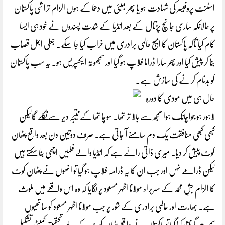
اسٹنٹ پروفیسر کی شہادت ہو یا پھر بمبئی میں دھماکے ہوں الزام تراشی پاکستان
پر حالانکہ ساری جانچ پڑتال کے بعد انڈیا کے شدت پسندوں نے خود ہی ایسا
کام کیا تاکہ پاکستان کا امیج عالمی برادری میں خراب کیا جا سکے۔ جعلی اجمل قصاب
بنا کر پیش کیا اور پھر سارا ڈراما فلاپ ہو گیا اور سمجھوتہ ا یکسپریس ہو۔ یہ سب پاکستان
کو بدنام کرنے کی سازش ہے۔
حال ہی میں مودی کا دورہِ
لاہور ہو جواچانک ہوا سمجھ سے بالا تر تھا۔ سوچا تھا کے نتیجہ دیر سے نکلے گالیکن
کبھی کبھی منافقت یک دم سامنے آ جاتی ہے۔ صرف دوتین دن بعد واقع پٹھان
کوٹ پیش کر دیا۔ میری ذاتی رائے ہے کہ انڈیا والے فلمیں اچھی بنا سکتے ہیں
لیکن ڈرامے نہں اور جب ان کا یہ ڈرامہ فلاپ ہو گیا تو انھوں نے پٹھان کوٹ
کا الزام جشِ محمد کے سربراہ مولانا اظہر مسعود پر لگایا کہ وہ اس واقعے میں ملوث
ہے۔ بھارت اور عالمی برادری کے شور پر جب مولانا اظہر مسعود کو ساتھیوں