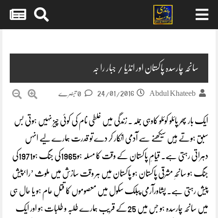
Skip
to
content
سانحہ چارسدہ پاکستان اور انڈیا / جبار را جہ
24/01/2016
Abdul Khateeb
0 تبصرے
ایک بار پھر پائلو کوئلو کاوہی جملہ . زندگی میں غلطی نام کی کوئی چیز نہیں ہوتی بس
سبق ہوتے ہیں سیکھنے سے آدمی انکار کر دے تو قدرت ہمارے لیے انہں
دہراتی رہتی ہے۔
قیامِ پاکستان کے وقت کا مسلہ ہو1965کی جنگ ہو1971کی
جنگ ہو سانحہِ مشرقی پاکستان ہو پاکستان میں ہر وقت سازش میں ملوث ’را‘پیش
پیش رہتی ہے۔ پشاورآرمی پبلک سکول میں معصوموں کا قتلِ عام ہو یا حال ہی
میں سانحہ چارسدہ ہو جس میں 25کے قریب ہمارے طلبہ و طلبات ہو اور ایک