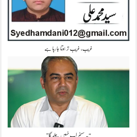
غریب، غریب تر ہوتا جا رہا ہے
“یہ سسٹم اب نہیں چلے گا”