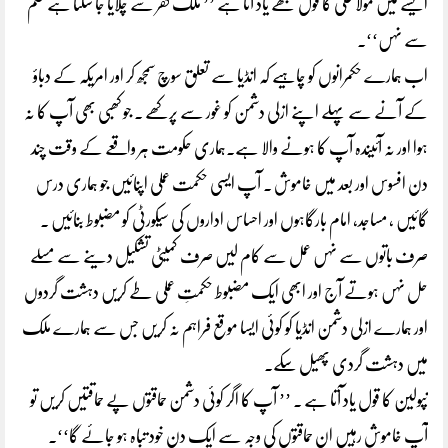
ایسے میں مولا علیؓ کا قول مجھے یاد آتا ہے ’’ ملک کفر سے چلایا جا سکتا ہے ظلم
سے نہں‘‘۔
اب ہمارے حکمرانوں کو چاہیے کہ انڈیا سے تعلق سوچ سمجھ کر اور امریکہ کے دباؤ
کے آنے سے پہلے اپنے ازلی دشمن کو غور سے پرکھے ۔ جو کھبی بھی آپ کا نہ
ہوا اور نہ آئیندہ آپ کا ہونے والا ہے۔ہماری حکومت ہر واقعے کے وقت چند
دن افسوس اور بعد میں خاموش ۔ آپ ایسی حکمت عملی اپنائیں جو ہماری درس
گائیں ، مساجد، امام بارگاہوں اور احساس اداروں کی سیکورٹی کو مضبوط بنائیں ۔
صرف باتوں سے نہں عمل سے کام لیں صرف کمیٹی تشکیل دینے سے مسلے
حل نہں ہوتے آج اور ابھی ایک مضبوط حکمتِ عملی طے کریں دہشت گردوں
اور ہمارے ازلی دشمن انڈیا کو کوئی ایسا موقع فراہم نہ کریں جس سے ہمارے ملک
میں دہشت گردی پھیل سکے۔
نپولین کا قول یاد آتا ہے ۔ ’’ آپ کا اگر کوئی دشمن حماقتوں پے حماقتیں کریں تو
آپ خاموش رہیں ان حماقتوں کی وجہ سے ایک دن خود تباہ ہو جائے گا‘‘۔