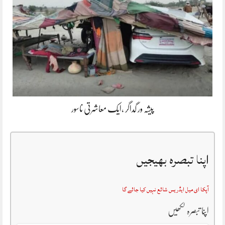
پیشہ ور گداگر ،ایک معاشرتی ناسور
اپنا تبصرہ بھیجیں
آپکا ای میل ایڈریس شائع نہیں کیا جائے گا
اپنا تبصرہ لکھیں