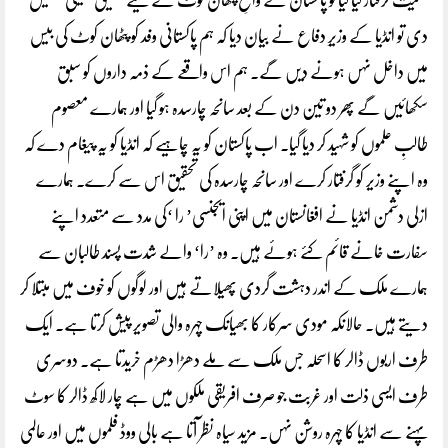
سمیت گرفتار کیا گیا تو پاکستان نے واقعِ پٹھان کوٹ کے لیے تحقیق کمیٹی تشکیل
دی تو انڈیا کے وزیرِ دفاع نے بیان دیا کہ ہم پاکستانی وفد کو پٹھان کوٹ کی بیس
میں داخل نہں ہونے دیں گے۔ ہم اس واقعے کے ذمہ داروں کو سبق
سکھائیں گے پھر دو تین دن کے بعد سانحہ چارسدہ ہو گیا اور ہمارے معصوم
طالبِ علموں کو شہید کر دیا گیا۔ اب پاکستان کو یہ چاہیے کہ انڈیا کو یہ پیغام دے کہ
وہ اپنے وزیر کو گرفتار کرے اور سانحہ چارسدہ کی تحقیق اس سے کرے۔ ہمارے
ازلی دشمن انڈیا نے افغانستان میں اپنی ایجنسی’ را ‘کی مدد سے متعدد اپنے
سفارت خانے قائم کئے ہوئے ہیں۔ وہ ’را‘ والے شدت پسند طالبان سے
ہمارے ملک کے اندر دہشت گردی پھیلاتے ہیں اور لوگوں کو خوف میں مبتلا کر
دیتے ہیں۔ حالانکہ مودی سرکار کا بھیانک چہرہ والی تصویر پیش کرتا ہے۔ ایک
طرف اربوں ڈالر کا اسحلہ جس ملک سے ملے دھڑا دھڑم خریدتا ہے۔ دوسری
طرف ایسی ذلت اور غربت جو صرف افریقی ملکوں میں ہے چار لاکھ ڈالر کا سوٹ
پہنے سے انڈیا کا چہرہ روشن نہں۔ مزید سیاہ نظر آتا ہے بالی ووڈ فلموں میں اور عالمی