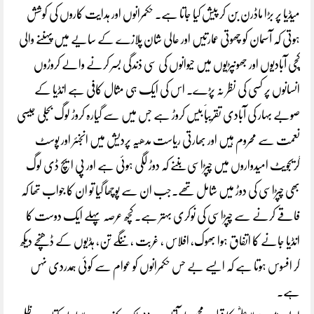
میڈیا پر بڑا ماڈرن بن کر پیش کیا جاتا ہے۔ حکمرانوں اور ہدایت کاروں کی کوشش
ہوتی کہ آسمان کو چھوتی عمارتیں اور عالی شان پلازے کے سایے میں پہننے والی
کچی آبادیوں اور جھونپڑیوں میں حیوانوں کی سی ذندگی بسر کرنے والے کروڑوں
انسانوں پر کسی کی نظر نہ پڑے۔ اس کی ایک ہی مثال کافی ہے انڈیا کے
صوبے بہار کی آبادی تقریباََ بیس کروڑ ہے جس میں سے گیارہ کروڑ لوگ بجلی جیسی
نعمت سے محروم ہیں اور بھارتی ریاست مدھیہ پردیش میں انجنئر اور پوسٹ
گریجویٹ امیدواروں میں چپڑاسی بننے کہ دوڑ لگی ہوئی ہے اور پی ایچ ڈی لوگ
بھی چپڑاسی کی دوڑ میں شامل تھے۔جب ان سے پوچھا گیا تو ان کا جواب تھا کہ
فاقے کرنے سے چپڑاسی کی نوکری بہتر ہے۔ کچھ عرصہ پہلے ایک دوست کا
انڈیا جانے کا اتفاق ہوا بھوک، افلاس ، غربت ، ننگے تن، ہڈیوں کے ڈھنچے دیکھ
کر افسوس ہوتا ہے کہ ایسے بے حس حکمرانوں کو عوام سے کوئی ہمدردی نہں
ہے۔