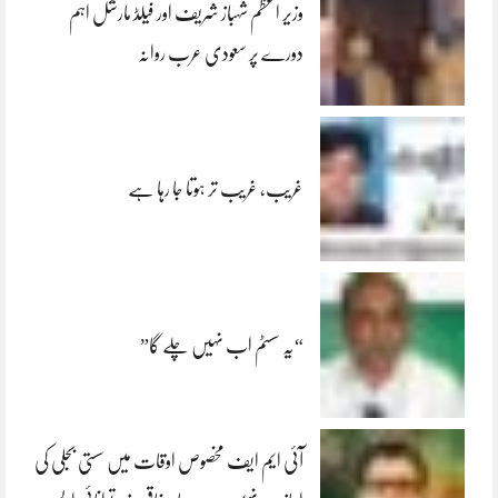
وزیر اعظم شہباز شریف اور فیلڈ مارشل اہم
دورے پر سعودی عرب روانہ
غریب، غریب تر ہوتا جا رہا ہے
“یہ سسٹم اب نہیں چلے گا”
آئی ایم ایف مخصوص اوقات میں سستی بجلی کی