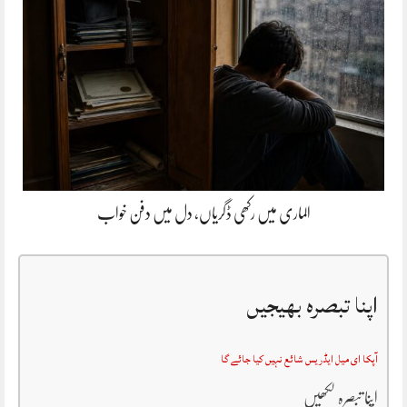
الماری میں رکھی ڈگریاں، دل میں دفن خواب
اپنا تبصرہ بھیجیں
آپکا ای میل ایڈریس شائع نہیں کیا جائے گا
اپنا تبصرہ لکھیں