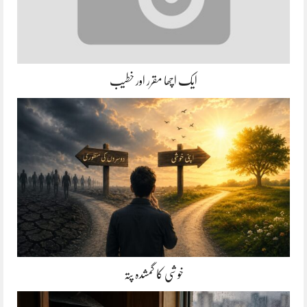
ایک اچھا مقرر اور خطیب
خوشی کا گمشدہ پتہ