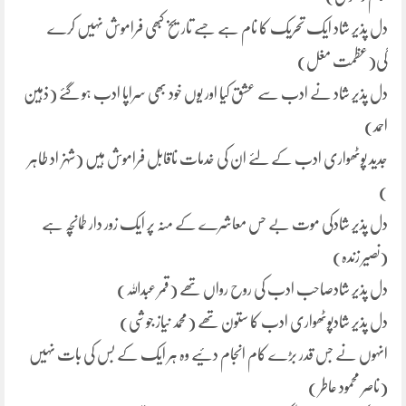
دل پذیر شاد ایک تحریک کا نام ہے جسے تاریخ کبھی فراموش نہیں کرے
گی(عظمت مغل)
دل پذیر شاد نے ادب سے عشق کیا اور یوں خود بھی سراپا ادب ہو گئے (ذہین
احمد)
جدید پوٹھواری ادب کے لئے ان کی خدمات ناقابل فراموش ہیں (شہزاد طاہر
)
دل پذیر شادکی موت بے حس معاشرے کے منہ پر ایک زور دار طمانچہ ہے
(نصیر زندہ)
دل پذیر شادصاحب ادب کی روح رواں تھے (قمر عبداللہ)
دل پذیر شادپوٹھواری ادب کا ستون تھے (محمد نیاز جوشی)
انہوں نے جس قدر بڑے کام انجام دئیے وہ ہر ایک کے بس کی بات نہیں
(ناصر محمود عاطر )