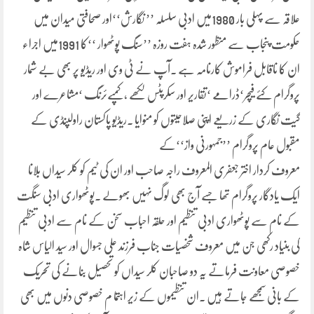
علاقہ سے پہلی بار 1980میں ادبی سلسلہ ’’ نگارش‘‘اور صحافتی میدان میں
حکومت پنجاب سے منظور شدہ ہفت روزہ ’’سنگ پوٹھوار ‘‘کا 1991میں اجراء
ان کا ناقابل فراموش کارنامہ ہے ۔آپ نے ٹی وی اور ریڈیو پر بھی بے شمار
پروگرام کئے فیچر‘ڈرامے ‘تقاریر اور سکرپٹس لکھے ،کمپےئرنگ ‘مشاعرے اور
گیت نگاری کے زریعے اپنی صلاحیتوں کو منوایا ۔ریڈیو پاکستان راولپنڈی کے
مقبول عام پروگرام ’’جمہورنی واز‘‘کے
معروف کردار اختر جعفری المعروف راجہ صاحب اور ان کی ٹیم کو کلر سیداں بلانا
ایک یادگار پروگرام تھا جسے آج بھی لوگ نہیں بھولے ۔پوٹھواری ادبی سنگت
کے نام سے پوٹھواری ادبی تنظیم اور حلقہ احباب سخن کے نام سے ادبی تنظیم
کی بنیاد رکھی جن میں معروف شخصیات جناب فرزند علی جسوال اور سید الیاس شاہ
خصوصی معاونت فرماتے یہ دو صاحبان کلر سیداں کو تحصیل بنانے کی تحریک
کے بانی سمجھے جاتے ہیں ۔ان تنظیموں کے زیر اہتما م خصوصی دنوں میں بھی