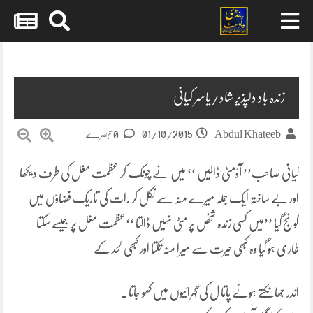
Skip
to
content
زندہ باد دلپذیر شاد/یاسر کیانی
01/10/2015
Abdul Khateeb
0 تبصرے
کیانی صاحب’’ آؤمٹی ڈالیں ‘‘ میں نے چونک کر عظمت مغل کی طرف دیکھا
اور بے ساختہ ایک جملہ میرے منہ سے نکل کر رات کی تاریک فضاؤں میں
گونج گیا ’’میں کسی زندہ شخص پر مٹی نہیں ڈالتا ‘‘عظمت مغل پر جیسے سکتا
طاری ہو گیا وہ کبھی حیرت سے میرا منہ تکتا اور کبھی لحد کے
اندر جھانکتے ہوئے پاتا ل کی گہرائیوں میں کھو جاتا ۔