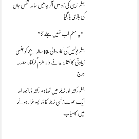
جہلم ٹرین کی زد میں آکر چالیس سالہ شخص جان
کی بازی ہارگیا
“یہ سسٹم اب نہیں چلے گا”
جہلم پولیس کی کارروائی،10 سالہ بچے کو جنسی
زیادتی کا نشانہ بنانے والا ملزم گرفتار،مقدمہ
درج
جہلم رکشہ اور ٹریلر میں تصادم رکشہ ڈرائیور اور
ایک عورت زخمی ٹریلر کا ڈرائیور فرار ہونے
میں کامیاب