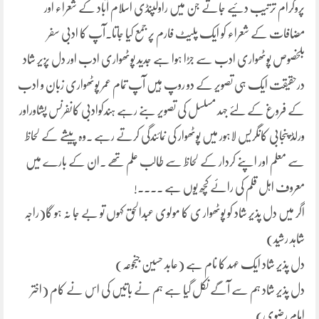
پروگرام ترتیب دئیے جاتے جن میں راولپنڈی اسلام آباد کے شعراء اور
مضافات کے شعراء کو ایک پلیٹ فارم پر جمع کیا جاتا۔آپ کا ادبی سفر
بلخصوص پوٹھواری ادب سے جڑا ہوا ہے جدید پوٹھواری ادب اور دل پزیر شاد
درحقیقت ایک ہی تصویر کے دو روپ ہیں آپ تمام عمر پوٹھواری زبان و ادب
کے فروغ کے لئے جہد مسلسل کی تصویر بنے رہے ہندکوادبی کانفرنس پشاوراور
ورلڈ پنجابی کانگریس لاہور میں پوٹھوار کی نمائندگی کرتے رہے ۔وہ پیشے کے لحاظ
سے معلم اور اپنے کردار کے لحاظ سے طالب علم تھے ۔ان کے بارے میں
معروف اہل قلم کی رائے کچھ یوں ہے ۔۔۔۔!
اگر میں دل پذیر شاد کو پوٹھوار ی کا مولوی عبدالحق کہوں تو بے جا نہ ہو گا(راجہ
شاہد رشید)
دل پذیر شاد ایک عہد کا نام ہے (عابد حسین جنجوعہ)
دل پذیر شاد ہم سے آگے نکل گیا ہے ہم نے باتیں کی اس نے کام (اختر
امام رضوی)