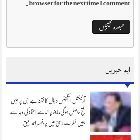
browser for the next time I comment.
اہم خبریں
آرٹیفشل انٹلیجنس دجال کا فتنہ ہے جس پر ہمیں
فتح حاصل ہو گی،AI پر اندھے اعتماد کی وجہ سے
ہمیں خطرات لاحق ہیں پروفیسر احمد رفیق