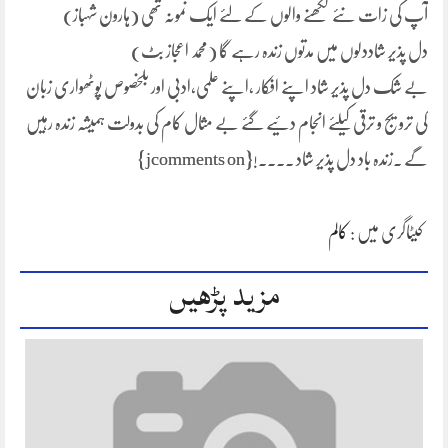
آپ کی زات نئے لکھنے والوں کے لئے ایک نمونہ تھی (ہارون شہباز)
دل پذیر شاددلوں میں مدتوں زندہ رہے گا (محمد اعجاز بٹ)
بے شک دل پذیر شاد اپنے افکار ،اپنے علمی،ادبی اور بلخصوص پوٹھواری زبان
کی ترویج و ترقی کیلئے انجام دئیے گئے بے مثال کام کی بدولت ہمیشہ زندہ رہیں
گے ۔زندہ باد دل پذیر شاد ۔۔
۔۔!{jcomments on}
کیٹاگری میں :
کالم
مزید پڑھیں