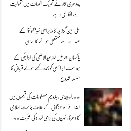
چودھری نثار نے تحریک انصاف میں شمولیت
سے انکاری رہے
علی امین گنڈاپور کا وزیراعلیٰ خیبرپختونخوا کے
عہدے سے مستعفی ہونے کا اعلان
پاکستان بھر میں نمازِ عیدالاضحی کی ادائیگی کے
بعد سنتِ ابراہیمی کو زندہ رکھتے ہوئے قربانی کا
سلسلہ شروع
**راولپنڈی: پٹرولیم مصنوعات کی قیمتوں میں
اضافے اور مہنگائی کے خلاف جماعت اسلامی
کا دھرنا، شہریوں کی بڑی تعداد کی شرکت**