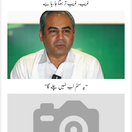
غریب، غریب تر ہوتا جا رہا ہے
“یہ سسٹم اب نہیں چلے گا”