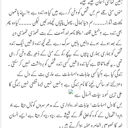
زمین کھا گئی آسمان کیسے کیسے
منوں مٹی تلے ہم جس شخص کو دفن کر رہے ہیں کیا وہ زندہ ہے ؟اپنے ہاتھوں
تابوت اتارا،۔۔۔۔رسم دنیا نبھائی ،پھول پتیاں نچھاور کیں لیکن ۔۔۔۔۔کیا وہ پھر
بھی زندہ ہے ؟جمیل قلندر ‘حافظ ناصر اور آصف کے بت تھوڑی تھوڑی دیر
کے بعد ہولے ہولے دائیں بائیں سرک رہے تھے کچھ زندہ لاشیں ایک زندہ
شخص کو بھاری بھاری پڑیوں کے نیچے رکھ کے مٹی کے ڈھیر تلے دفن کر رہی
تھی ۔یہ کیسا تماشا ہے کیا زندہ لاشیں کسی زندہ شخص کو برداشت نہیں کر سکتی ۔
زندگی کیا ہے ؟کیا کسی جذبات و احساسات سے عاری بت کے دل کے
دھڑکنے اور سانس لینے کا نام زندگی
ہے ؟نہیں نہیں ایسا قطعی نہیں زندگی کا
علی ترین نمونہ حیات انسانی ہے
جس کا دل احساسات‘ جذبات اور رواداری کے مدھر سروں کو تال دیتا ہے جو
جبرو استحصال کے کو ہ کو اپنی فکر کے شیشے سے ریزہ ریزہ کر دیتا ہے ایسے انسان
اللہ کا خصوصی انعام و عطیہ ہوا کرتے ہیں ۔