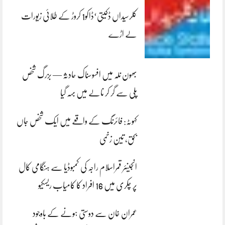
کلرسیداں ڈکیتی‘ڈاکو1 کروڑ کے طلائی زیورات
لے اڑے
بھون نلہ میں افسوسناک حادثہ — بزرگ شخص
پلی سے گر کر نالے میں بہہ گیا
کہوٹہ: فائرنگ کے واقعے میں ایک شخص جاں
بحق، تین زخمی
انجینئر قمراسلام راجہ کی کمبوڈیا سے ہنگامی کال
پر چکری میں 16 افراد کا کامیاب ریسکیو
عمران خان سے دوستی ہونے کے باوجود