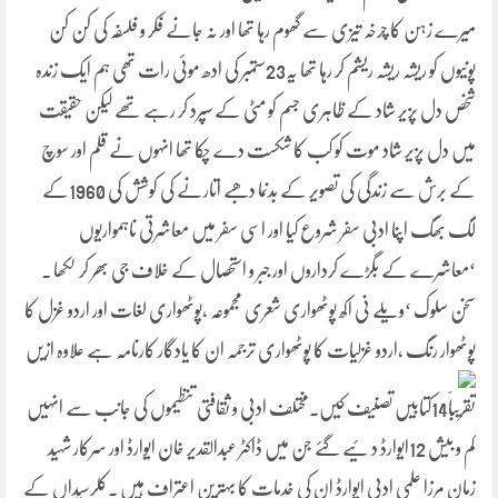
میرے زہن کا چرخہ تیزی سے گھوم رہا تھا اور نہ جانے فکر و فلسفہ کی کن کن
پونیوں کو ریشہ ریشہ ریشم کر رہا تھا یہ23ستمبر کی ادھ موئی رات تھی ہم ایک زندہ
شخص دل پزیر شاد کے ظاہری جسم کو مٹی کے سپرد کر رہے تھے لیکن حقیقت
میں دل پزیر شاد موت کو کب کا شکست دے چکا تھا انہوں نے قلم اور سوچ
کے برش سے زندگی کی تصویر کے بدنما دھبے اتارنے کی کوشش کی 1960کے
لگ بھگ اپنا ادبی سفر شروع کیا اور اسی سفر میں معاشرتی ناہمواریوں
‘معاشرے کے بگڑے کرداروں اور جبر و استحصال کے خلاف جی بھر کر لکھا ۔
سخن سلوک ‘ویلے نی اکھ پوٹھواری شعری مجموعہ ،پوٹھواری لغات اور اردو غزل کا
پوٹھوار رنگ ،اردو غزلیات کا پوٹھواری ترجمہ ان
کا یادگار کارنامہ ہے علاوہ ازیں
تقریباََ14کتابیں تصنیف کیں۔مختلف ادبی و ثقافتی تنظیموں کی جانب سے انہیں
کم و بیش 12ایوارڈ د ئیے گئے جن میں ڈاکٹر عبدالقدیر خان ایوارڈ اور سرکار شہید
زمان مرزا علمی ادبی ایوارڈ ان کی خدمات کا بہترین اعتراف ہیں ۔کلرسیداں کے