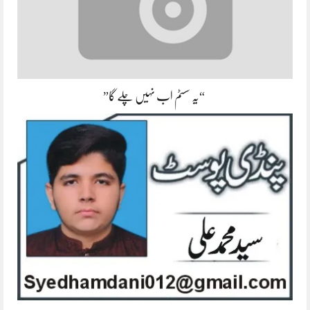
“یہ سسٹم اب نہیں چلے گا”