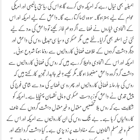
ہمیںیہ بھی خیال رہے کہ امریکہ وہی کرے گا جو اس کی ریاستی پالیسی اور امریکی
عوام کے لیے بہترہوگا۔ سو وہ ایسا کرتا رہے گا۔داعش کے لیے امریکہ اور اس
کے اتحادی طیاروں نے فضا سے اگر دو بم فائر کیئے تو داعش کی مدد کے لیے
کئی ٹن اسلحہ بھی گرایا۔خطے میں مگر عسکری و سیاسی تبدیلی روس کی داعش اور
دیگر دہشت گردوں کے خلاف فضائی کارروائیوں سے رونما ہونا شروع ہوئی۔
امریکہ اور اس کے اتحادی واویلا کر رہے ہیں کہ روس کی فضائی کارروائیوں سے
دہشت گرد گروہ داعش مضبوط ہو گا۔مگر کیسے؟غیر جانبدار تجزیہ کار کہتے ہیں کہ
روس کی جارحانہ فضائی کارروائیوں اور پھر روسی فضائیہ کی مدد سے شامی فوج کی
پیش قدمی نے داعش کو زبردست عسکری و مالی نقصان پہنچایا ہے۔امریکہ کو
شکایت ہے کہ روس بلا تخصیص معتدل و غیر معتدل دہشت گردوں کے خاف
کارروائیاں کر ہا ہے۔ بے شک روس کی ان کارروائیوں سے امریکہ اور اس کے
مسلم و غیر مسلم اتحادیوں کے مفادات پر زد پڑی ہے۔ کیا دہشت گرد اچھے اور