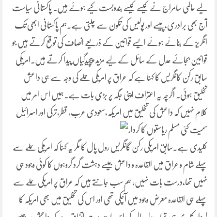
لیے عالمی سامراج نے کیسے کیسے بندوبست کیے ہوئے ہیں۔ پاکستانی سیاست
آج بھی برادری،پیسے اور پولیس کی تکون سے چلتی ہے۔ہم پاکستانی ابھی تک
انگریز کے بنائے ہوئے ایسے قوانین کے ذریعے انصاف کی توقع کرتے ہیں جو
قوانین بجائے عدل کے سائل کے لیے مزید پیچیدگیاں پیدا کرتے ہیں۔امریکی
سابق رکن کانگریس کا کہنا ہے کہ عراق پر امریکی حملے کی وجہ سے ہی داعش
تخلیق ہوئی۔ اگرچہ یہ اعتراف اپنی جگہ پر بڑی بات ہے۔ہمیں اس امر میں
کلام نہیں کہ داعش کی تخلیق میں امریکہ،سعودی عرب، قطر،ترکی
اور اسرائیل
سمیت کئی مسلم ریاستوں کا کردار
کلیدی ہے۔سابق امریکی رکن گانگریس رول پال کا مگر یہ کہنا کہ امریکی حملے سے
پہلے شام و عراق میں القاعدہ و داعش جیسے دہشت گرد گروہوں کا کوئی وجود ہی
نہیں تھا،درست بات نہیں، ہم سب جانتے ہیں کہ عراق پر امریکی حملے سے
پہلے ہی القاعدہ معرضِ وجود میں آچکی تھی اور اس کی تخلیق میں بھی امریکہ کا