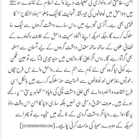
امن،سلامتی اور رواداری کی تعلیمات دینے والے اسلام کے نمائندے ہو سکتے
ہیں؟داعش میں نوجوانوں کی تیز رفتار شمولیت کا ایک پہلو ’’جہاد النکاح‘‘ کا
فتویٰ بھی ہے۔آخری تجزیے میں روس سارے دہشت گردوں سے ایک سا
سلوک کرے گا ،جبکہ امریکہ اپنے اتحاد سمیت داعش کے خلاف دکھاوے کے
فضائی حملوں کے ساتھ ساتھ معتدل دہشت گردوں کے لیے آسمان سے اسلحہ
بھی گراتا رہے گا۔روس اگر اپنی کارروائیوں میں مزید تیزی لاتا ہے تو عین ممکن
ہے کوئی نیا گروہ کسی نئے نام سے جنم لے لے۔داعش والے جس طرح ببچوں
،عورتوں، بوڑھوں اور نوجوانوں سے انسانیت سوز سلوک کر رہے ہیں بالکل اسی
طرح القاعدہ و النصرہ والے بھی اپنی دحشت ناکی کی بنیاد’’ ظواہر پرستی‘‘ پر رکھے
ہوئے ہیں۔صرف مشرقِ وسطی ہی نہیں بلکہ ساری دنیا کا امن اس وقت داؤ
پر لگا ہوا ہے۔دنیا اگر دہشت گردی کے خاتمے میں سنجیدہ ہے تو پھر اسے
امریکہ کے دوہرے معیار کی مذمت کرنی چاہیے۔{jcomments on}