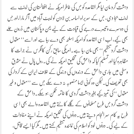
دہشت گرد مان لیا مگر القاعدہ کو جس کی خاطر امریکہ نے افغانستان کی اینٹ سے
اینٹ بجا دی، جس کے سربراہ اسامہ بن لادن کو ایبٹ آباد میں آ کر مارا،اور جس
کی دوسرے و تیسرے درجے کی قیادت کے لیے یمن و پاکستان میں ڈرون حملے
بھی کیے، اب اسی القاعدہ کو امریکہ اسلحہ بھی دے رہا ہے اور اسے’’ معتدل
دہشت گرد تنظیم‘‘ بھی مان رہا ہے۔امریکی سابق رکن کانگرس نے جرات کا
مظاہرہ کیا اور تسلیم کیا کہ داعش کی تخلیق امریکہ نے کی۔رول پال نے مشرقِ
وسطی میں جاری داعش کے درندوں کی درندگی کے خلاف ایران کے کردار کی
بھی تعریف کی۔لیکن وہ کوئی ایسا منصوبہ نہ دے سکے جس سے ’’معتدل و غیر
معتدل ‘‘کی تمیز کیے بغیر دہشت گردی کا خاتمہ ممکن ہو سکے۔داعش کے
دہشت گرد جس طرح مسلمانوں کے گلے کاٹتے ہیں القاعدہ والے بھی اسی
طرح یہ کام سر انجام دیتے ہیں۔دونوں کی تخلیق امریکہ نے اپنے مفادات
کے لیے کی۔ دونوں خود کو اسلام کی نمائندہ تنظیم کہتے ہیں۔مگر کیا ایسے قاتل،