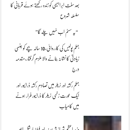
بعد سنتِ ابراہیمی کو زندہ رکھتے ہوئے قربانی کا
سلسلہ شروع
“یہ سسٹم اب نہیں چلے گا”
جہلم پولیس کی کارروائی،10 سالہ بچے کو جنسی
زیادتی کا نشانہ بنانے والا ملزم گرفتار،مقدمہ
درج
جہلم رکشہ اور ٹریلر میں تصادم رکشہ ڈرائیور اور
ایک عورت زخمی ٹریلر کا ڈرائیور فرار ہونے
میں کامیاب
وزیر اعظم شہباز شریف اور فیلڈ مارشل اہم