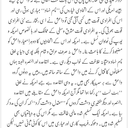
کردار کلیدی ہی تھا۔رول پال کی اس بات ست اتفاق ہے کہ داعش پر جیسے
جیسے امریکی اور اس کے اتحادی طیاروں کی’’نام نہاد‘‘ بمباری ہوتی رہی اور
اس کی افرادی قوت میں کمی آتی گئی تو داعش نے اسی رفتار سے نئی افرادی
قوت بھرتی کی۔یہ افرادی قوت مشرقِ وسطی کے ممالک اور بالخصوص امریکہ و
یورپ کی نوجوان نسل ہے۔ امریکہ اور اس کے اتحادیوں کا دوہرا معیار داعش کو
مضبوط کرنے کا باعث بنا۔ داعش نہ صرف عراق و شام بلکہ پوری دنیا پر اپنی
نام نہاد وحشیانہ خلافت کے خواب دیکھ رہی ہے۔ القاعدہ اور النصرہ البتہ جہاں
مسلمانوں کا قتال کرنے میں داعش کے ساتھ ساتھ ہیں، وہیں یہ دونوں گروہ
داعش سے بر سرِ پیکار بھی ہیں۔ یہ وہی القاعدہ ہے جسے امریکہ نے اپنی
’’ہٹ لسٹ ‘‘پر رکھا ہوا تھا مگر آج امریکہ داعش کے مقابلے میں القاعدہ
،النصرہ اور دیگر تکفیری دہشت گردوں کو ’’معتدل دہشت گرد‘‘ کہہ کر ان کی مدد کر
رہا ہے۔امریکہ ایک تسلیم شدہ عالمی طاقت ہے مگر اس کی بد دیانتیاں بھی
تسلیم شدہ ہیں۔ دھوکہ،فریب کاری اورعیاری میں اس کا کوئی ثانی نہیں، لیکن