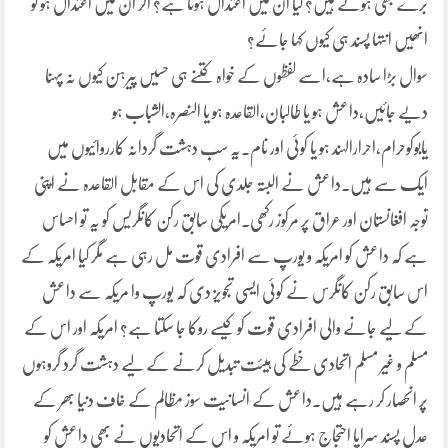
برے بھی ہوتے ہیں؟ کیا ان میں اعتدال ہوتا ہے؟ اگر ان میں اعتدال ہو تو
انھیں انتہا پسند ہی کیوں کہا جائے؟
سوال بڑا سادہ ہے،اسے لفظوں کے خواہ کتنے ہی حسیں پیرہن کیوں نہ پہنا
دیے جائیں،داعش ہو یا طالبان،القاعدہ ہو یا النصرہ،الشباب ہو
یابوکوحرام،احرارالہند ہو یا کوئی اور نام۔یہ سب دہشت گردانہ کارروائیوں میں
ایک سے ہیں۔داعش نے البتہ جلدی کی اس کے مقابل القاعدہ نے اپنی
توجہ افغانستان اور عراق پر مرکوز رکھی۔امریکی سابق رکن کانگریس کو یہ تو احساس
ہے کہ داعش کو امریکہ و یورپ سے افرادی قوت مل رہی ہے مگر کیا امریکہ کے
اس سابق رکن کانگرس نے کوئی ایسی تجویز دی کہ یورپ وا مریکہ سے داعش
کے لیے جانے والی افرادی قوت کو کیسے روکا جا سکتا ہے؟ امریکہ اور اس کے
مسلم و غیر مسلم اتحادی خطے کی ہیئت تبدیل کرنے کے لیے دہشت گرد گروہوں
پر انحصار کر رہے ہیں۔داعش کے انسانیت سوز مظالم کے خاف دنیا بھر کے
عدل پسند سراپا احتجاج ہوئے تو امریکہ و اس کے اتحادیوں نے بھی داعش کو