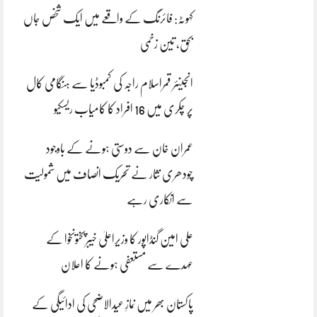
کہوٹہ: فائرنگ کے واقعے میں ایک شخص جاں
بحق، تین زخمی
انجینئر قمراسلام راجہ کی کمبوڈیا سے ہنگامی کال
پر چکری میں 16 افراد کا کامیاب ریسکیو
عمران خان سے دوستی ہونے کے باوجود
چودھری نثار نے تحریک انصاف میں شمولیت
سے انکاری رہے
علی امین گنڈاپور کا وزیراعلیٰ خیبرپختونخوا کے
عہدے سے مستعفی ہونے کا اعلان
پاکستان بھر میں نمازِ عیدالاضحی کی ادائیگی کے