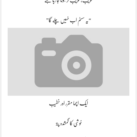
غریب، غریب تر ہوتا جا رہا ہے
“یہ سسٹم اب نہیں چلے گا”
ایک اچھا مقرر اور خطیب
خوشی کا گمشدہ پتہ