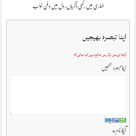
الماری میں رکھی ڈگریاں، دل میں دفن خواب
اپنا تبصرہ بھیجیں
آپکا ای میل ایڈریس شائع نہیں کیا جائے گا
اپنا تبصرہ لکھیں
آپکا نام
*