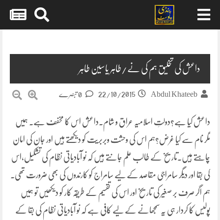
Skip
to
content
داعش کی تخلیق ہم کی نے/طاہر یاسین طاہر
22/10/2015
Abdul Khateeb
0 تبصرے
داعش کیا ہے؟دولتِ اسلامیہ عراق و شام۔داعش اس کا مخفف ہے۔ ہمیں
مگر نام سے کیا غرض؟ہم اس کی وحشت وبربریت کو دیکھتے ہیں اور جان کی امان
چاہتے ہیں۔تاریخ کے طالب علم جانتے ہیں کہ نو آبادیاتی نظام کی تشکیل،اس
کی بقا اور دیگر سامراجی مقاصد کے لیے سامراج کو
کارندوں کی بھی ضرورت تھی۔
ہم اگر صرف بر صغیر کی تاریخ اور اس کی تقسیم کے طریقہ کار کو دیکھیں تو ہمیں
پولیس کا کردار ہی یہ سمجھانے کے لیے کافی ہے کہ نو آبادیاتی نظام کی بقا کے