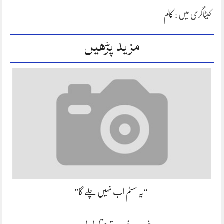
کیٹاگری میں :
کالم
مزید پڑھیں
“یہ سسٹم اب نہیں چلے گا”