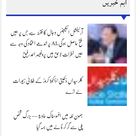
اہم خبریں
آرٹیفشل انٹلیجنس دجال کا فتنہ ہے جس پر ہمیں
فتح حاصل ہو گی،AI پر اندھے اعتماد کی وجہ سے
ہمیں خطرات لاحق ہیں پروفیسر احمد رفیق
کلرسیداں ڈکیتی‘ڈاکو1 کروڑ کے طلائی زیورات
لے اڑے
بھون نلہ میں افسوسناک حادثہ — بزرگ شخص
پلی سے گر کر نالے میں بہہ گیا