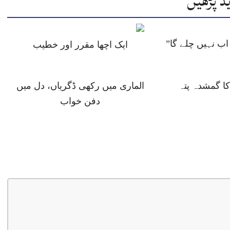
د پڑھیں
ب نہیں چلے گا”
ایک اچھا مقرر اور خطیب
 گمشدہ پتہ
الماری میں رکھی ڈگریاں، دل میں
دفن خواب