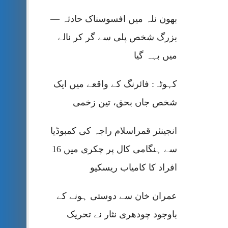
بھون نلہ میں افسوسناک حادثہ —
بزرگ شخص پلی سے گر کر نالے
میں بہہ گیا
کہوٹہ: فائرنگ کے واقعے میں ایک
شخص جاں بحق، تین زخمی
انجینئر قمراسلام راجہ کی کمبوڈیا
سے ہنگامی کال پر چکری میں 16
افراد کا کامیاب ریسکیو
عمران خان سے دوستی ہونے کے
باوجود چودھری نثار نے تحریک