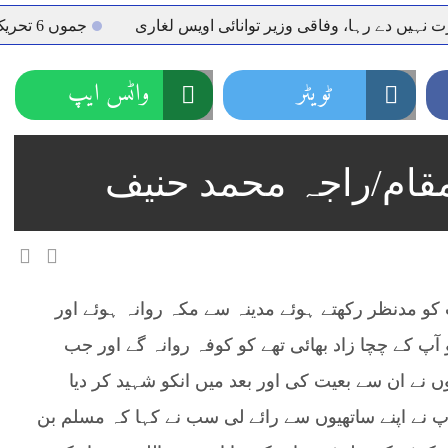
نہیں دے رہا، وفاقی وزیر توانائی اویس لغاری
جموں 6 تحریک شاد باد کا عبدالخطیب چودھری کی حمایت کا اعلان
 شہری کو پیش ہونے کا حکم
چارسدہ کا بہادر سپوت وطن کی 
ٹویٹر
واٹس ایپ
رسیداں
خلاف سخت ایکشن، 2 اے ایس آئی سمیت 12 اہلکاروں کو نوکری سے فارغ کردیا گیا۔
ر انداز متاثرین
اسسٹنٹ کمشنر کلرسیداں سیدہ زینب حسین
قام/راجہ محمد حنیف
اتھ سپردِ خاک
واؤں، گرج چمک کے ساتھ بارش کا الرٹ جاری.
 کو مدنظر رکھتے ہوئے مدینہ سے مکہ روانہ ہوئے اور
 کے چچا زاد بھائی تھے کو کوفہ روانہ گے اور جب
 نے ان سے بعیت کی اور بعد میں انکو شہید کر
دیا
آپ نے اپنے ساتھیوں سے رائے لی سب نے کہا کہ مسلم بن