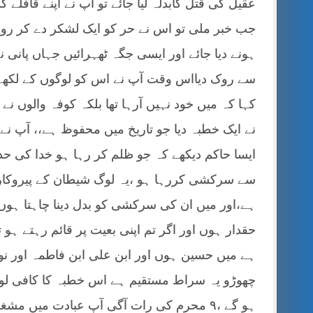
عقیل کی قتل کابدلہ لیا جائے تو آپ نے اپنے قافلے 
جب خبر ملی تو اس نے حر کو ایک لشکر دے کر روان
ہونے دیا جائے اور ایسی جگہ ٹھہرائیں جہاں پانی 
سے روک
دیااس وقت آپ نے اس کو لوگوں کے لکھے
کہا کہ میں خود نہیں آرہا تھا بلکہ کوفہ والوں 
نے ایک خطبہ دیا جو تاریخ میں محفوظ ہے،، آپ نے 
ایسا حاکم دیکھے کہ جو ظلم کر رہا ہو خدا کی حد
سے سرکشی کررہا ہو ،یہ لوگ شیطان کے پیروکار ہی
ہے،اور میں ان کی سرکشی کو بدل دینا چاہتا ہوں
حقدار ہوں اور اگر تم اپنی بعیت پر قائم رہتے ہو
ہے میں حسین ہوں اور ابن علی ابن فاطمہ اور نواس
چھوڑو یہ سراط مستقیم ہے اس خطبہ کا کافی لوگ
ہو گے ،۹ محرم کی رات آگی آپ عبادت میں