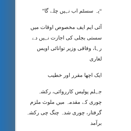
“یہ سسٹم اب نہیں چلے گا”
آئی ایم ایف مخصوص اوقات میں
سستی بجلی کی اجازت نہیں دے
رہا، وفاقی وزیر توانائی اویس
لغاری
ایک اچھا مقرر اور خطیب
جہلم پولیس کارروائی، رکشہ
چوری کے مقدمہ میں ملوث ملزم
گرفتار، چوری شدہ چنگ چی رکشہ
برآمد