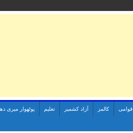
اقوامی
کالمز
آزاد کشمیر
تعلیم
پوٹھوار میری دھ