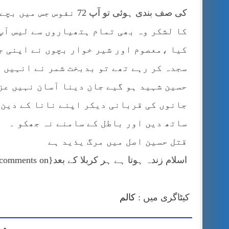
کی صف بندی ہوئی تو آپ 
کا لشکر وہ بھی تمام ہتھیاروں سے لیس آپ
کیا ،معصوم اور شیر خوار بچوں نے اپنی ج
سجدہ کر رہے تھے تو بدبخت شمر نے انہیں 
حسین شہید ہو گیے جان دینا آسان نہیں عز
جانوں کی قربانی دیکر اپنے نانا کے دین ک
ساتھ دیں اور باطل کے سامنے نہ جھکو ۔
قتل حسین اصل میں مرگ یذید ہے
اسلام زندہ ہوتا ہے ہر کربلا کے بعد{jcomments on}
کیٹاگری میں :
کالم