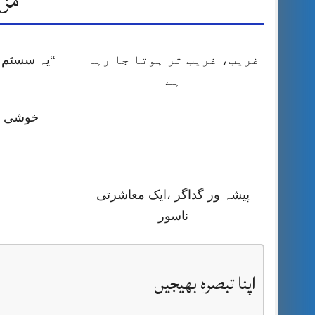
مزی
غریب، غریب تر ہوتا جا رہا
“یہ سسٹم ا
ہے
خوشی کا
پیشہ ور گداگر ،ایک معاشرتی
ناسور
اپنا تبصرہ بھیجیں