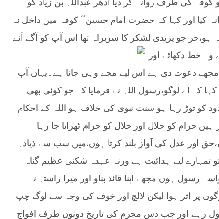
کو کوفہ کی طرف روانہ کر دیا ادھر عبداللہ بن زیاد کو
ہ کیا اور کہا کہ حضرت امام حسین ؑ ؑ کوفہ میں داخل نہ
نہ ہو،حر جو یزیدی لشکر کا سربراہ تھا اس آپ کو آگے آنے
 وہ خط دکھائے اور
نے مجھے دعوت دی ہے اس لیے مجے وہی جانا ہے۔یہاں آپ
کہا کہ اے لوگو،رسول اللہ نے فرمایا کہ جو کوئی بھی
ود کو توڑ رہا ہو سنت نبوی کی خلاف ہو اللہ کے احکام
ں حرام کو حلال اور حلال کو حرام ٹھرایا جا رہا
،حق اور عدل کی آواز بلند کرتا ہوں،میں سب سے ذیادہ
 تو تمہارے لیے ہدائیت ہے ورنہ عہدہ شکنی عظیم گناہ
ہ رسول ہوں مجھے اپنا قائد بناو اور میرا راستہ نہ
وں پر اثر ہوا لیکن لالچ اور خوف کی وجہ سے لوگ چپ
 مشغول رہے اور جب دس محرم کی تاریخ دونوں طرف افواج