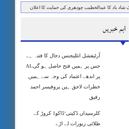
حرمت پر قربان
اہم خبریں
 کی پریس کانفرنس
آرٹیفشل انٹلیجنس دجال کا فتنہ ہے
جس پر ہمیں فتح حاصل ہو گی،AI
پر اندھے اعتماد کی وجہ سے ہمیں
خطرات لاحق ہیں پروفیسر احمد
رفیق
کلرسیداں ڈکیتی‘ڈاکو1 کروڑ کے
طلائی زیورات لے اڑے