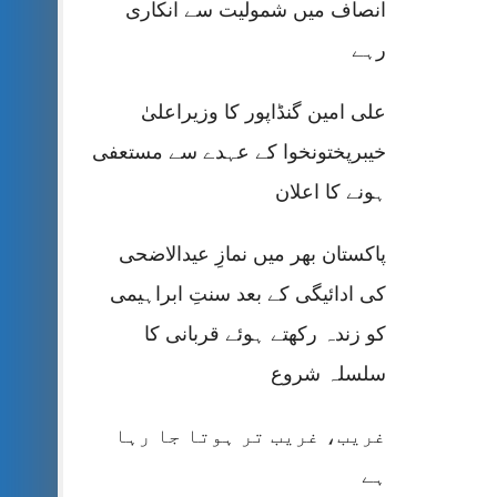
انصاف میں شمولیت سے انکاری
رہے
علی امین گنڈاپور کا وزیراعلیٰ
خیبرپختونخوا کے عہدے سے مستعفی
ہونے کا اعلان
پاکستان بھر میں نمازِ عیدالاضحی
کی ادائیگی کے بعد سنتِ ابراہیمی
کو زندہ رکھتے ہوئے قربانی کا
سلسلہ شروع
غریب، غریب تر ہوتا جا رہا
ہے