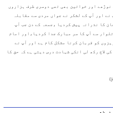
72 نفوس جس میں بچے نوڑھے اور خواتین بھی تھی دوسری طرف ہزاروں
 نے اور آپ کے لشکر نے جواں مردی سے مقابلہ
ان کا نذرانہ پیش کردیا ،جمعہ کے دن جب آپ
تلوار سے آپ کا سر مبارک جدا کردیا،اور امام
یزوں کو قربان کرنا مشکل کام ہے اور آپ نے
ی لاج رکھ لی انکی شہادت درس دیتی ہے کہ حق کا