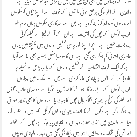
دراز کے دیہاتوں میں بھی پہنچ چکی ہیں جس کی بڑی وجہ سوشل میڈیا ہے
والدین نے اغواء کی بڑھتی ہوئی وارتوں کے خوف سے اپنے بچوں کو سکولوں
اور مدرسوں کو روانہ کرنا بند کردیا ہے جس سے سرکاری سکولوں جہاں عام طور
غریب لوگوں کے بچوں کی اکثریت ہے ان کے آنے لیجانے کیلئے کوئی
بندوبست نہیں ہے بچے اپنے طور پر ہی تعلیمی اداروں میں پہنچتے ہیں یہاں
حاضری انتہائی کم ہوکر رہی گئی ہے اس کا دوسرا منفی پہلو یہ بھی سامنے آرہا
ہے کہ ایک طرف انتظامیہ نے تعلیمی اداروں کے باہر ریڑھی اور ٹھیلے پر
کاروبار کرنے والوں پر پابندی عائد کردی ہے جس سے ملک میں ہزاروں
غریب لوگوں کے بے روزگار ہونے کا خدشہ پیدا ہوگیا ہے دوسری جانب گاؤں
اور محلے کی سطح پر پھیر ی لگا کر بال بچوں کا پیٹ پالنے والوں کا بھی زریعہ معاش
بند ہوکر رہ گیا ہے لوگوں نے ناواقف پھیری والوں کو گلی محلے میں داخلے روک
دیا ہے والدین میں سخت خوف وہراس اور ہیجان پایا جاتا ہے بچوں کے اغواء
اور قتل کی مختلف وارداتیں لاہور میں ریکارڈ کی گئی ہیں جبکہ راولپنڈی ڈویژن