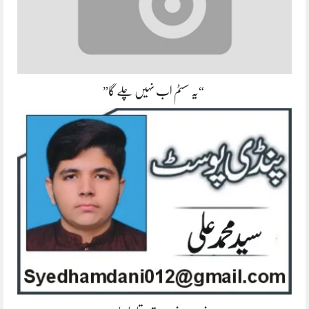
“یہ سسٹم اب نہیں چلے گا”