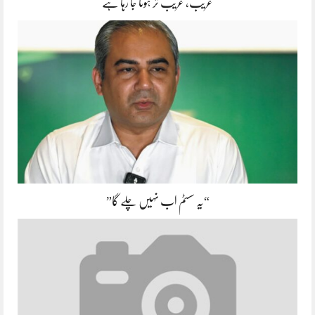
غریب، غریب تر ہوتا جا رہا ہے
“یہ سسٹم اب نہیں چلے گا”