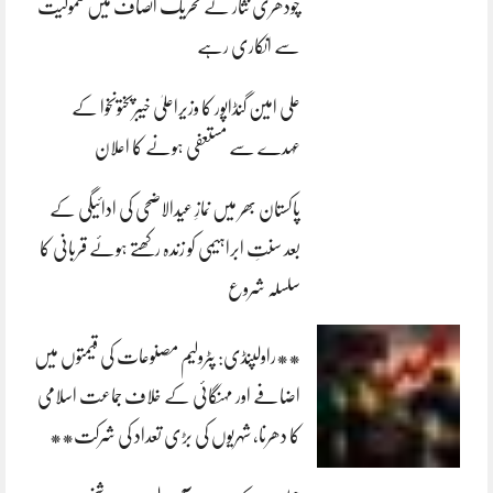
چودھری نثار نے تحریک انصاف میں شمولیت
سے انکاری رہے
علی امین گنڈاپور کا وزیراعلیٰ خیبرپختونخوا کے
عہدے سے مستعفی ہونے کا اعلان
پاکستان بھر میں نمازِ عیدالاضحی کی ادائیگی کے
بعد سنتِ ابراہیمی کو زندہ رکھتے ہوئے قربانی کا
سلسلہ شروع
**راولپنڈی: پٹرولیم مصنوعات کی قیمتوں میں
اضافے اور مہنگائی کے خلاف جماعت اسلامی
کا دھرنا، شہریوں کی بڑی تعداد کی شرکت**