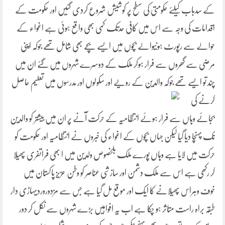
کے سدباب کیلئے حکومتی کی سطح پر کوشیشں شروع کردی گئیں اور حکومت کے
اقدامات کی وجہ سے اس میں کافی حدتک کمی بھی واقع ہوئی ہے اغواء کے
حوالے سے رپورٹ ہونیوالے بچوں میں ایسے بچے بھی شامل تھے جوکہ اپنی
مرضی سے گھروں سے فرار ہوکر ملک کے دوسرے شہروں میں گئے ان میں
چند تو ایسے تھے جوکہ والدین کے رویے اور سکولوں اور مدرسوں میں تعلیم حاصل
کرنے کی
بجائے وہاں سے فرار ہوئے انتظامیہ کے حرکت آنے پر ان میں بیشتر کو والدین
تک پہنچا دیا گیا لیکن جہاں بچوں کے اغواء کی خبروں نے انتظامیہ اور حکومت کو
حرکت میں لایا ہے وہاں پورے ملک بلخصوص ولدین میں ا بھی فراتفری پھیلا
کر رکھی ہے اس سے ملک دشمن اور سازشی عناصر کو وطن عزیز پاکستان میں
خوف وہراس پھیلانے کا ایک اور موقع مل گیا ہے جس سے مزدوروردیہاڑی دار
طبقہ براہ راست متاثر ہو چکا ہے اب یہ افواہیں بڑے شہروں سے نکل کر دور