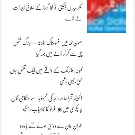
کلرسیداں ڈکیتی‘ڈاکو1 کروڑ کے طلائی زیورات
لے اڑے
بھون نلہ میں افسوسناک حادثہ — بزرگ شخص
پلی سے گر کر نالے میں بہہ گیا
کہوٹہ: فائرنگ کے واقعے میں ایک شخص جاں
بحق، تین زخمی
انجینئر قمراسلام راجہ کی کمبوڈیا سے ہنگامی کال
پر چکری میں 16 افراد کا کامیاب ریسکیو
عمران خان سے دوستی ہونے کے باوجود