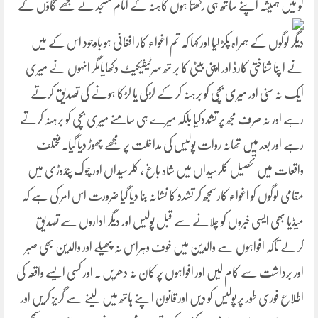
کو میں ہمیشہ اپنے ساتھ ہی رکھتا ہوں کاہنہ کے امام
مسجد نے مجھے گاؤں کے
دیگر لوگوں کے ہمراہ پکڑ لیا اور کہا کہ تم اغواء کار افغانی ہو باوجود اس کے میں
نے ا پنا شناختی کارڈ اور اپنی بیٹی کا بر تھ سرٹیفیکیٹ دکھایامگر انہوں نے میری
ایک نہ سنی اور میری بچی کو برہنہ کر کے لڑکی یا لڑکا ہونے کی تصدیق کرتے
رہے اور نہ صرف مجھ پر تشددکیا بلکہ میرے ہی سامنے میری بچی کو برہنہ کرتے
رہے اور بعد میں تھانہ روات پولیس کی مداخلت پر مجھے چھوڑ دیا گیا۔مختلف
واقعات میں تحصیل کلرسیداں میں شاہ باغ ، کلرسیداں اور چوک پنڈوڑی میں
مقامی لوگوں کو اغواء کار سمجھ کر تشدد کا نشانہ بنا دیا گیا ضرورت اس امر کی ہے کہ
میڈیا بھی ایسی خبروں کو چلانے سے قبل پولیس اور دیگر اداروں سے تصدیق
کرلے تاکہ افواہوں سے والدین میں خوف وہراس نہ پھیلے اور والدین بھی صبر
اور برداشت سے کام لیں اور افواہوں پر کان نہ دھریں ۔ اور کسی ایسے واقعہ کی
اطلاع فوری طور پر پولیس کو دیں اور قانون اپنے ہاتھ میں لینے سے گریز کریں اور