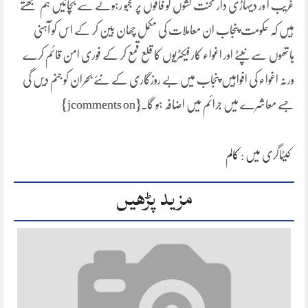
غریب ا ور دیہاڑی دار محنت کشوں کو فاقوں پر مجبو رہونے سے بچائیں ہم سمجھتے
ہیں کہ حکومت پنجاب ان معاملات کی مکمل چھان بین کر کے اس کو آہنی
ہاتھوں سے نپٹے اور اغواء کار فیکٹریوں کا قلع قمع کر کے فوری امن قائم کرے
ورنہ اغواء کی افواہیں پنجاب میں بے روزگاری کے نئے بحران کو جنم دیں گی
جسے معاشرے میں جرائم میں اضافہ ہو گا۔{jcomments on}
کیٹاگری میں :
کالم
مزید پڑھیں