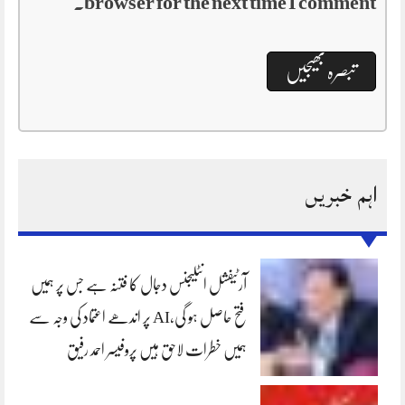
browser for the next time I comment.
اہم خبریں
آرٹیفشل انٹلیجنس دجال کا فتنہ ہے جس پر ہمیں
فتح حاصل ہو گی،AI پر اندھے اعتماد کی وجہ سے
ہمیں خطرات لاحق ہیں پروفیسر احمد رفیق