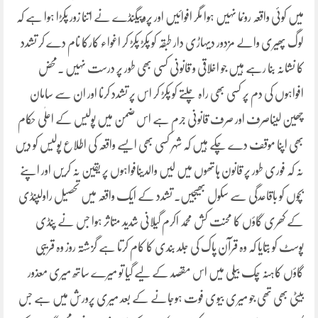
میں کوئی واقعہ رونما نہیں ہوا مگر افوائیں اور پروپیگنڈے نے اتنا زور پکڑا ہوا ہے کہ
لوگ پھیری والے مزدور دیہاڑی دار طبقہ کو پکڑ پکڑ کر اغواء کارکا نام دے کر تشدد
کا نشانہ بنا رہے ہیں جو اخلاقی و قانونی کسی بھی طور پر درست نہیں ۔محض
افواہوں کی دم پر کسی بھی راہ چلتے کو پکڑ کر اس پر تشدد کرنا اور ان سے سامان
چھین لیناصرف اور صرف قانونی جرم ہے اس ضمن میں پولیس کے اعلٰی حکام
بھی اپنا موقف دے چکے ہیں کہ شہر کسی بھی ایسے واقعہ کی اطلاع پولیس کو دیں
نہ کہ فوری طور پر قانون ہاتھوں میں لیں والدینافواہوں پر یقین نہ کریں اور اپنے
بچوں کو باقاعدگی سے سکول بھیجیں۔ تشدد کے ایک واقعہ میں تحصیل راولپنڈی
کے کھری گاؤں کا محنت کش محمد اکرم گیلانی شدید متاثر ہوا جس نے پنڈی
پوسٹ کو بتایا کہ وہ قرآن پاک کی جلد بندی کا کام کرتا ہے گزشتہ روز وہ قریبی
گاؤں کاہنہ چک بیلی میں اس مقصد کے لیے گیا تو میرے ساتھ میری معذور
بیٹی بھی تھی جو میری بیوی فوت ہوجانے کے بعد میری پرورش میں ہے جس