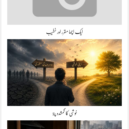
ایک اچھا مقرر اور خطیب
خوشی کا گمشدہ پتہ