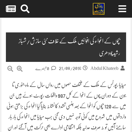
Skip
to
content
بچوں کے اغواء کی افوائیں ملک کے خلاف نئی سازش/شہباز
رشیدچودھری
21/08/2016
Abdul Khateeb
0 تبصرے
میڈیا رپورٹس کے ملک کے مختلف حصوں میں رواں سال کے ماہ جنوری تا
جون کے دوران چوں کے اغوا کے کل 987 واقعات رپورٹ ہوئے ہیں جن
میں سے 120 بچوں کو اغوا کے بعد جنسی تشدد کا نشانہ بنایا گیا اغواء کی بڑھتی ہوئی
وارداتوں میں شروع میں
کوئی توجہ نہیں دی گئی جب میڈیا میں اغواء کی بار بار
سامنے آئیں تو نہ صرف عدلیہ بلکہ انتظامی ادارے ببھی حرکت میں آگئے اور ان