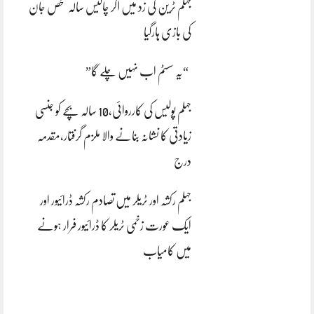
جہلم ٹرین کی زد میں آکر چالیس سالہ شخص جان
کی بازی ہارگیا
“یہ سسٹم اب نہیں چلے گا”
جہلم پولیس کی کارروائی،10 سالہ بچے کو جنسی
زیادتی کا نشانہ بنانے والا ملزم گرفتار،مقدمہ
درج
جہلم رکشہ اور ٹریلر میں تصادم رکشہ ڈرائیور اور
ایک عورت زخمی ٹریلر کا ڈرائیور فرار ہونے
میں کامیاب