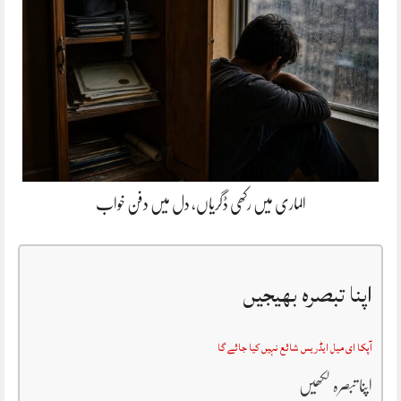
الماری میں رکھی ڈگریاں، دل میں دفن خواب
اپنا تبصرہ بھیجیں
آپکا ای میل ایڈریس شائع نہیں کیا جائے گا
اپنا تبصرہ لکھیں