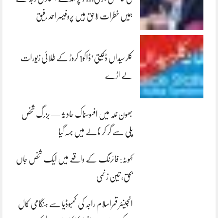
ہمیں خطرات لاحق ہیں پروفیسر احمد رفیق
کلرسیداں ڈکیتی‘ڈاکو1 کروڑ کے طلائی زیورات
لے اڑے
بھون نلہ میں افسوسناک حادثہ — بزرگ شخص
پلی سے گر کر نالے میں بہہ گیا
کہوٹہ: فائرنگ کے واقعے میں ایک شخص جاں
بحق، تین زخمی
انجینئر قمراسلام راجہ کی کمبوڈیا سے ہنگامی کال