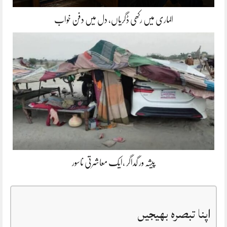
الماری میں رکھی ڈگریاں، دل میں دفن خواب
پیشہ ور گداگر ،ایک معاشرتی ناسور
اپنا تبصرہ بھیجیں