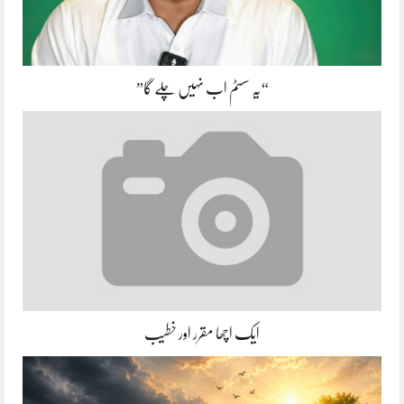
“یہ سسٹم اب نہیں چلے گا”
ایک اچھا مقرر اور خطیب