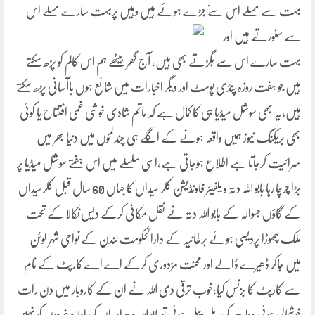
بہت سے مسلے اس سےْ جڑے ہوئے ہیں وہیں پربہت
سارے مسلے اس
سے سنورتے ہیں اور
بہت سارے اس سے بگڑتے بھی ہیں، آج گھر بیٹھے ہم اس کالم کو پڑھ سکتے
ہیں جو ہفت روزہ پنڈی پوسٹ اور دیگر اخبارات میں شائع ہوں باآسانی پڑھ سکتے
ہیں،یہ بھی سوشل میڈیا ہی کا کمال ہے کہ ماتم شادی خوشی غمی افتتاح یا کوئی
بھی بریکنگ نیوز ہمیں واقعہ ہونے کے اگلے ہی چند لمحوں میں دنیا بھر میں
سرائیت کرجاتا ہے اطلاع ہوجاتی ہے،اسی سلسلے میں اس ہفتے سوشل میڈیا پر
بڑا چرچا رہا بابو اللہ دتہ و یلفیئر فاونڈیشن کلر سیداں کا جہاں 60 سال قبل کلرسیداں
کے گاؤں جسوالہ کے بابو اللہ دتہ نے نقل مکانی کرکے دیس نکالا کے تحت
ملک چھوڑا پردیسی ہوئے برطانیہ کے دارالحکومت لندن کے نواحی شہر لوٹن
میں جاکر ڈھیرے ڈالے اور محنت مزدوری کرکے اے اے کارپٹ کے نام
سے کارپٹ کا بزنس کیا،خوب ترقی دی اللہ نے ان کے کاروبار میں دن رات