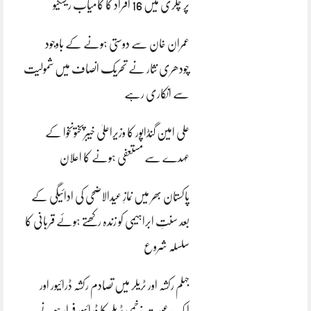
پر چکری میں 16 افراد کا کامیاب ریسکیو
عمران خان سے دوستی ہونے کے باوجود
چودھری نثار نے تحریک انصاف میں شمولیت
سے انکاری رہے
علی امین گنڈاپور کا وزیراعلیٰ خیبرپختونخوا کے
عہدے سے مستعفی ہونے کا اعلان
پاکستان بھر میں نمازِ عیدالاضحی کی ادائیگی کے
بعد سنتِ ابراہیمی کو زندہ رکھتے ہوئے قربانی کا
سلسلہ شروع
جہلم رکشہ اور ٹریلر میں تصادم رکشہ ڈرائیور اور
ایک عورت زخمی ٹریلر کا ڈرائیور فرار ہونے