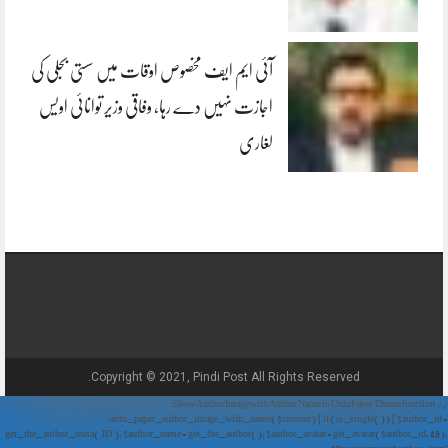
آئی ایم ایف مخصوص اوقات میں سستی بجلی کی
اجازت نہیں دے رہا، وفاقی وزیر توانائی اویس
لغاری
Copyright © 2021, Pindi Post All Rights Reserved.
// Show Author Image with Author Name in UrduPaper Theme function
urdu_paper_author_image_with_name($content) { if (is_single()) { $author_id =
get_the_author_meta('ID'); $author_name = get_the_author(); $author_avatar = get_avatar($author_id, 48);