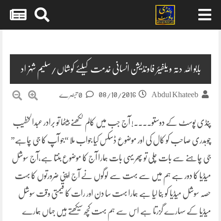
Skip
to
content
بابو اللہ دتہ و یلفیئر فاونڈیشن انسانی خدمت کیلئے کوشاں/سلیم شہزاد
08/10/2016
Abdul Khateeb
0 تبصرے
پنڈی پوسٹ کے دوستو۔۔۔۔! آج جب میں کالم لکھنے بیٹھا تو برادر عبدالخطیب
چوہدری صاحب کو کال کی اور موضوع ڈسکس کیا جواب ملا “جو آپ کا جی چاہے”
جی چاہنے سے بات چلی تو پھر یہی بات ہمارا آج کا موضوع بنتا ہے،آج سوشل
میڈیا کا دور ہے ہم میں
سے بہت سے لوگوں نے آج اپنی ضرورتوں کا بہت
حصہ سوشل میڈیا کو بنا لیا ہے ہمارا بہت سا دن اور رات کا قیمتی وقت سوشل
میڈیا کے سہارے گزرتا ہے اس سے ہم بہت کچھ سیکھتے ہیں جہاں ہمارے