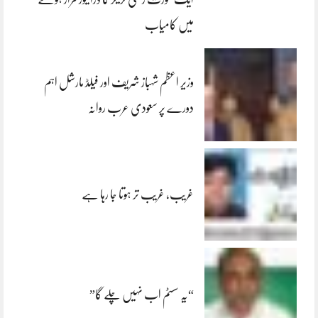
میں کامیاب
وزیر اعظم شہباز شریف اور فیلڈ مارشل اہم
دورے پر سعودی عرب روانہ
غریب، غریب تر ہوتا جا رہا ہے
“یہ سسٹم اب نہیں چلے گا”