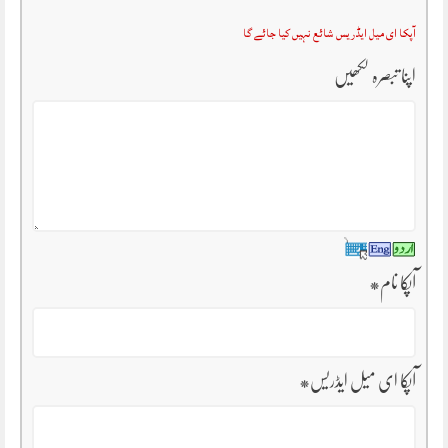
آپکا ای میل ایڈریس شائع نہیں کیا جائے گا
اپنا تبصرہ لکھیں
آپکا نام
*
آپکا ای میل ایڈریس
*