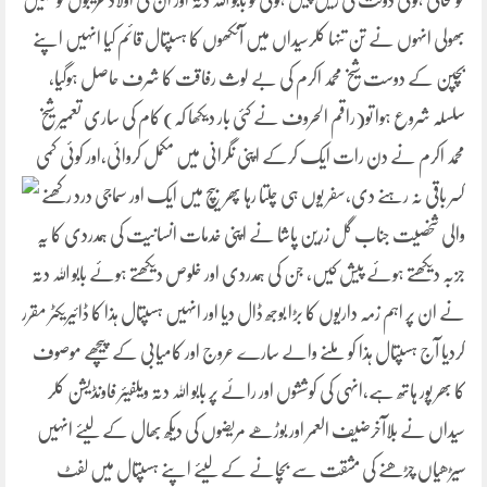
خوشحالی ہوئی دولت کی ریل پیل ہوئی تو بابو اللہ دتہ اور ان کی اولاد غریبوں کو نہیں
بھولی انہوں نے تن تنہا کلرسیداں میں آنکھوں کا ہسپتال قائم کیا انہیں اپنے
بچپن کے دوست شیخ محمد اکرم کی بے لوث رفاقت کا شرف حاصل ہوگیا،
سلسلہ شروع ہوا تو(راقم الحروف نے کئی بار دیکھا کہ) کام کی ساری تعمیر شیخ
محمد اکرم نے دن رات ایک کرکے اپنی نگرانی میں مکمل کروائی،اور کوئی کمی
کسر باقی نہ رہنے دی،سفر یوں ہی
چلتا رہا پھر بیچ میں ایک اور سماجی درد رکھنے
والی شخصیت جناب گل زرین پاشا نے اپنی خدمات انسانیت کی ہمدردی کا یہ
جزبہ دیکھتے ہوئے پیش کیں، جن کی ہمدردی اور خلوص دیکھتے ہوئے بابو اللہ دتہ
نے ان پر اہم زمہ داریوں کا بڑا بوجھ ڈال دیا اور انہیں ہسپتال ہذا کا ڈائیریکٹر مقرر
کردیا آج ہسپتال ہذا کو ملنے والے سارے عروج اور کامیابی کے پیچھے موصوف
کا بھر پور ہاتھ ہے،انہی کی کوششوں اور رائے پر بابو اللہ دتہ ویلفیئر فاونڈیشن کلر
سیداں نے بلاآخرضیف العمر اور بوڑھے مریضوں کی دیکھ بھال کے لیئے انہیں
سیڑھیاں چڑھنے کی مشقت سے بچانے کے لیئے اپنے ہسپتال میں لفٹ