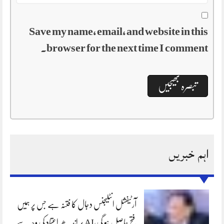
Save my name, email, and website in this
browser for the next time I comment.
اہم خبریں
آرٹیفشل انٹلیجنس دجال کا فتنہ ہے جس پر ہمیں
فتح حاصل ہو گی،AI پر اندھے اعتماد کی وجہ سے