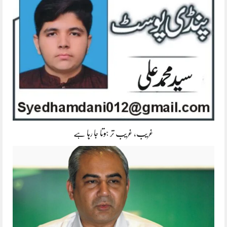
غریب، غریب تر ہوتا جا رہا ہے