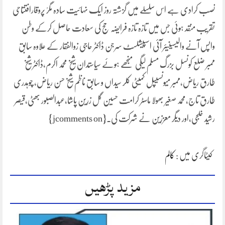
نصب کرادی ہے اس سلسلے میں گزشتہ روز ایک نہائیت سادہ مگرْ پروقارافتتاحی
تقریب منقد ہوئی جس میں تازہ تازہ فرایضہ حج کی سعادت حاصل کرکے وطن
واپس آنے والیسینیئر آئی اسپیشلسٹ سرجن ڈاکٹر حاجی زوالفقار کے علاوہ سابق
ممبر ضلع کونسل بزرگ مسلم لیگی منجھے ہوئے سیاستدان شیخ محمد اکرم،ڈاکٹر شیخ
طارق ریاض،ممبر میونسیپل کمیٹی کلر سیداں و سابق ناظم شیخ حسن ریاض، چوہدری
طارق تاج،محمد صغیر بھولا ماسٹر کرامت حسین گل زرین پاشا،عبدالصبور بھٹی،قیصر
رشید خلجی،اور دیگر معززین نے شرکت کی۔{jcomments on}
کیٹاگری میں :
کالم
مزید پڑھیں