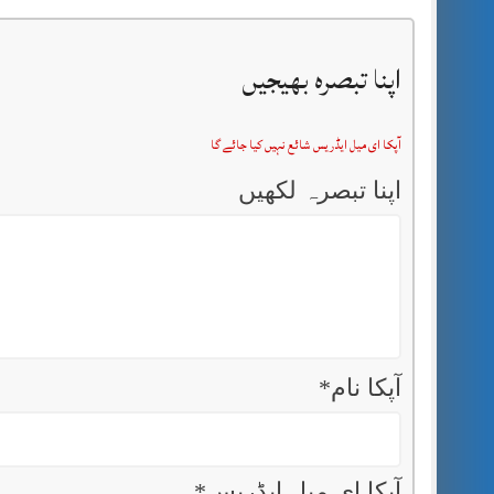
اپنا تبصرہ بھیجیں
آپکا ای میل ایڈریس شائع نہیں کیا جائے گا
اپنا تبصرہ لکھیں
آپکا نام
*
آپکا ای میل ایڈریس
*