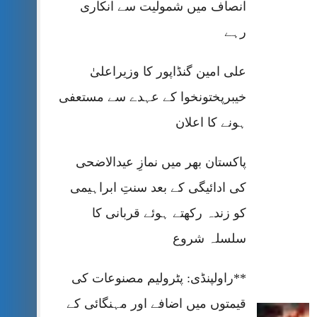
انصاف میں شمولیت سے انکاری
رہے
علی امین گنڈاپور کا وزیراعلیٰ
خیبرپختونخوا کے عہدے سے مستعفی
ہونے کا اعلان
پاکستان بھر میں نمازِ عیدالاضحی
کی ادائیگی کے بعد سنتِ ابراہیمی
کو زندہ رکھتے ہوئے قربانی کا
سلسلہ شروع
**راولپنڈی: پٹرولیم مصنوعات کی
قیمتوں میں اضافے اور مہنگائی کے