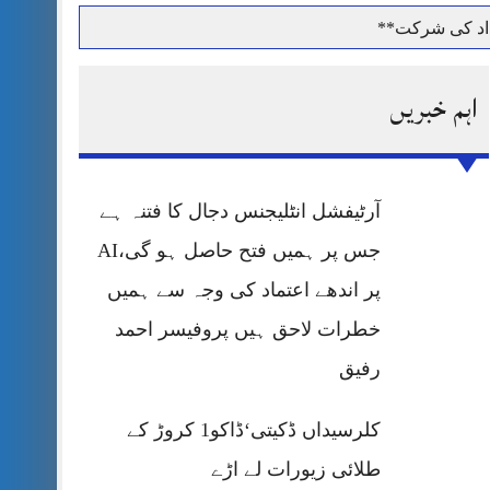
داد کی شرکت**
اہم خبریں
حرمت پر قربان
آرٹیفشل انٹلیجنس دجال کا فتنہ ہے
 کی پریس کانفرنس
جس پر ہمیں فتح حاصل ہو گی،AI
پر اندھے اعتماد کی وجہ سے ہمیں
خطرات لاحق ہیں پروفیسر احمد
رفیق
کلرسیداں ڈکیتی‘ڈاکو1 کروڑ کے
طلائی زیورات لے اڑے