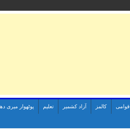
اقوامی
کالمز
آزاد کشمیر
تعلیم
پوٹھوار میری دھ