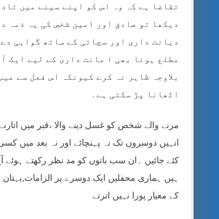
تقاضا ہے کہ وہ اس کو اپنے سینے میں تاد
دیکھا تو صادق اور امین شخص کی یہ ذمہ دا
دیانت داری اور سچائی کے ساتھ گواہی دے 
مطلع ہونا بھی ا مانت داری کے لیے ایک آز
بلاوجہ ظاہر نہ کرے کیونکہ اس فعل سے عیب
اٹھانا پڑ سکتی ہے۔
مرنے والے شخص کو غسل دینے والا ،قبر میں اتارنے
انہیں دوسروں تک نہ پہنچائے اور نہ بعد میں کسی
کئے جائیں ۔ان سب باتوں کو مد نظر رکھتے ہوئے آج 
ہیں ہماری محفلیں ایک دوسرے پر الزامات,بہتان 
کے معیار پورا نہیں اترتے