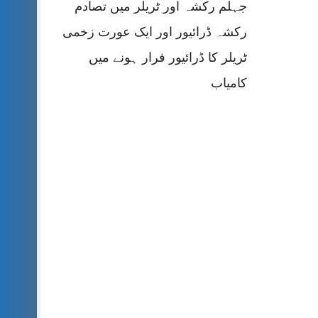
جہلم رکشہ اور ٹریلر میں تصادم
رکشہ ڈرائیور اور ایک عورت زخمی
ٹریلر کا ڈرائیور فرار ہونے میں
کامیاب