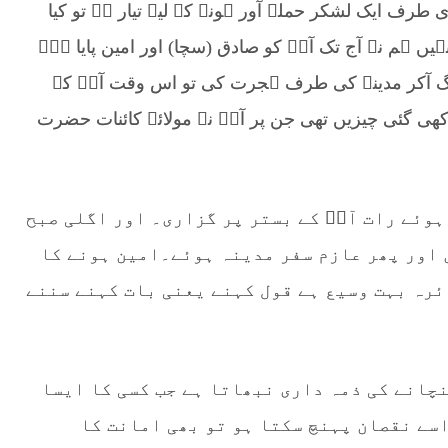
 طرف ایک لشکر حملہ آور ہونے کے لیے تیار ہے تو کیا
نہیں ہم نے آج تک آپؐ کو صادق (سچا) اور امین پایا ہے۔
تنگ آکر مدینہ کی طرف ہجرت کی تو اس وقت آپؐ کے
 گئی چیزیں تھی جن پر آپؐ نے مولائے کائنات حضرت
ہوئے رات آپؐ کے بستر پر گزاری۔ اور اگلی صبح
 اور پھر عازم سفر مدینہ ہوئے۔امین ہونے کا
ئرہ بہت وسیع ہے قول کہنے یعنی بات کہنے سننے
چانے کی ذمہ داری نبھاتا ہے جب کسی کا ایسا
اسے نقصان پہنچ سکتا ہو تو بھی امانت کا