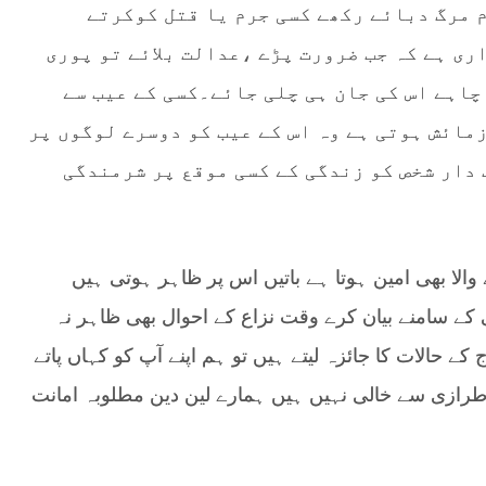
م مرگ دبائے رکھے کسی جرم یا قتل کوکرتے
ری ہے کہ جب ضرورت پڑے ،عدالت بلائے تو پوری
چاہے اس کی جان ہی چلی جائے۔کسی کے عیب سے
مائش ہوتی ہے وہ اس کے عیب کو دوسرے لوگوں پر
 دار شخص کو زندگی کے کسی موقع پر شرمندگی
 والا بھی امین ہوتا ہے باتیں اس پر ظاہر ہوتی ہیں
 کے سامنے بیان کرے وقت نزاع کے احوال بھی ظاہر نہ
کے حالات کا جائزہ لیتے ہیں تو ہم اپنے آپ کو کہاں پاتے
طرازی سے خالی نہیں ہیں ہمارے لین دین مطلوبہ امانت