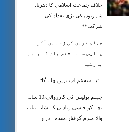
خلاف جماعت اسلامی کا دھرنا،
شہریوں کی بڑی تعداد کی
شرکت**
جہلم ٹرین کی زد میں آکر
چالیس سالہ شخص جان کی بازی
ہارگیا
“یہ سسٹم اب نہیں چلے گا”
جہلم پولیس کی کارروائی،10 سالہ
بچے کو جنسی زیادتی کا نشانہ بنانے
والا ملزم گرفتار،مقدمہ درج