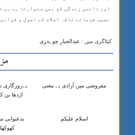
اور دائمی زندگی کو بھی سنوارتا ہے رب ذو
نصیب فرمائے تاکہ اسلام کے اصول و قوانی
کیٹاگری میں :
عبدالجبار چوہدری
مزی
مقروضی میں آزادی بے معنی
بےروزگاری ن
اژدھا بن 
اسلام علیکم
بدعنوانی 
کھوکھل