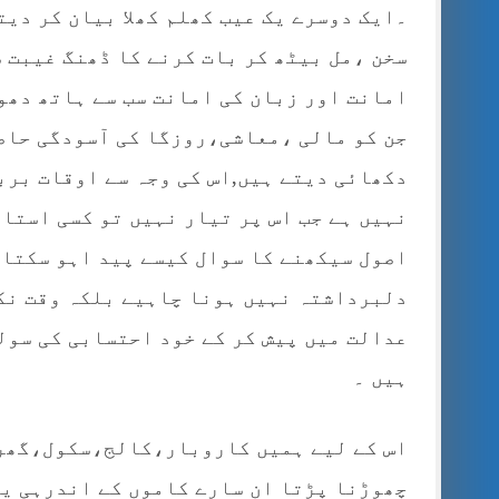
۔ایک دوسرے یک عیب کھلم کھلا بیان کر دی
سخن ،مل بیٹھ کر بات کرنے کا ڈھنگ غیبت 
امانت اور زبان کی امانت سب سے ہاتھ دھو
جن کو مالی ،معاشی،روزگا کی آسودگی حاصل
دکھائی دیتے ہیں,اس کی وجہ سے اوقات بربا
نہیں ہے جب اس پر تیار نہیں تو کسی استاد
اصول سیکھنے کا سوال کیسے پید اہو سکتا ہ
دلبرداشتہ نہیں ہونا چاہیے بلکہ وقت نک
عدالت میں پیش کر کے خود احتسابی کی سول
ہیں ۔
اس کے لیے ہمیں کاروبار،کالج،سکول،گھر 
چھوڑنا پڑتا ان سارے کاموں کے اندرہی یہ 