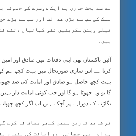
مد سے بحث جاری ہے ایک دوسرے کو جھوٹا ب
ملک کی سب سے بڑی عدالت اور سب سے بڑے جج
ٹیلی ویثن سکرینیں نئی کہانیاں ،نئے نئے
ہیں۔
آئین پاکستان بھی اپنی دفعات میں صادق اور امین 
کرتا ہے اس ساری صورتحال میں بہت کچھ ہم کھو 
بہت کچھ حاصل ہو صادق اور امانت کی ضد جھوٹ 
گا تو وہ جھوٹا ہو گا اور جب کوئی امانت دار نہیں 
بگاڑنے کے دوراہے پر آچکے ہیں اب اگر کچھ چھپان
تو شاید تاریخ ہمیں کبھی معاف نہ کرے گی
ہے اور یہی سچائی اور امانت کی بنیاد بن