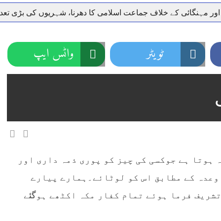
 اور مہنگائی کے خلاف جماعت اسلامی کا دھرنا، شہریوں کی بڑی تع
ر سعودی عرب روانہ
نہیں دے رہا، وفاقی وزیر توانائی اویس لغاری
جموں 6 تحریک شاد باد کا عبدالخطیب چودھری کی حمایت کا اعلان
ٹویٹر
واٹس ایپ
 شہری کو پیش ہونے کا حکم
چارسدہ کا بہادر سپوت وطن کی 
رسیداں
خلاف سخت ایکشن، 2 اے ایس آئی سمیت 12 اہلکاروں کو نوکری سے فارغ کردیا گیا۔
ر انداز متاثرین
اسسٹنٹ کمشنر کلرسیداں سیدہ زینب حسین
 ہوتا ہے جوکسی کی چیز کو پوری ذمہ داری اور
 وعدہ کے مطابق اس کو لوٹائے۔ہمارے پیارے
شریف فرما ہوئے تمام کفار مکہ اکٹھے ہو
گئے