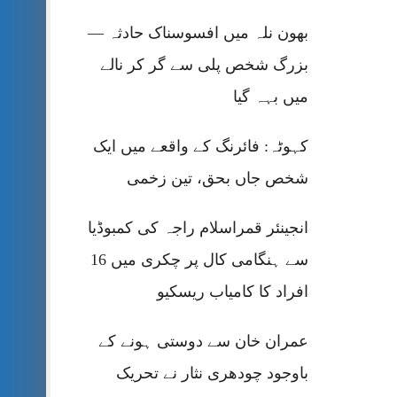
بھون نلہ میں افسوسناک حادثہ —
بزرگ شخص پلی سے گر کر نالے
میں بہہ گیا
کہوٹہ: فائرنگ کے واقعے میں ایک
شخص جاں بحق، تین زخمی
انجینئر قمراسلام راجہ کی کمبوڈیا
سے ہنگامی کال پر چکری میں 16
افراد کا کامیاب ریسکیو
عمران خان سے دوستی ہونے کے
باوجود چودھری نثار نے تحریک