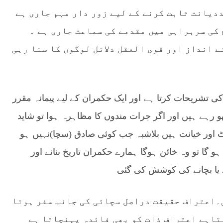
ددیانت ثابت کرنے کے لیے زور دار مہم جاری ہے
 کی سربراہی میں مقدمے کی سماعت جاری ہے ۔
 انداز اور قوی العقل دلائل لوگوں کا سنا رہی
کی تشریحات کرتا ہے اور ایک حکمران کے لیے پیمانہ مقرر
رہے ہیں اور اگر جرات مندوں کا مظاہرہ ہوا تو شاید
اور خیانت ہیں بلاشبہ جب کوئی صادق (سچا)نہیں ہو
ہو گا تو وہ خائن ہوگا ہمارے حکمران تاریخ بنانے اور
ے یا بچانے کی کوشش کی گئی
۔اعتراف حقیقت دراصل سچائی کی جانب سفر ہوتا
تاہے اعتراف ذات کو بھی فائدہ پہنچاتا ہے