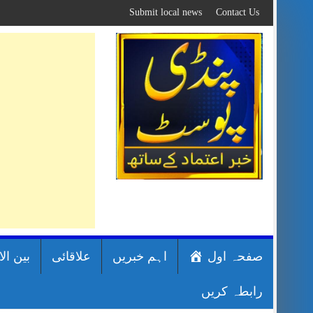
Skip
Submit local news
Contact Us
to
content
صفحہ اول
اہم خبریں
علاقائی
بین ال
رابطہ کریں