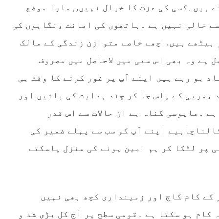
تے ہیں۔کسی کی عزت کا خیال نہیں,ہمارا موضع
سے خالی نہیں ہے ۔ہاتھوں کی امانت ،نگاہوں کی
 بیٹھے ہیں.اچھے خاصے متوازن زندگی کے مالک
 ہے وہ بھی اس سعی میں لاحاصل میں مصروف
د ہو رہے ہیں اپنے آپ پر غور کرنے کا وقت ہی
 ،مربی کے پاس جا کر چند ہدایت کی باتیں اور
ے ۔مایوسی گناہ ہے ان حالات سے اس قدر
الناچاہیے اپنے آپ کو سب سے پہلے ضمیر کی
ی پر لٹکا کر ہم امین ہونے کی منزل پاسکتے
کے کام کاج اور زمینداری کچھ بھی نہیں
کام ہو سکتا ہے ۔قومی سطح پر آج کل بڑی شد و