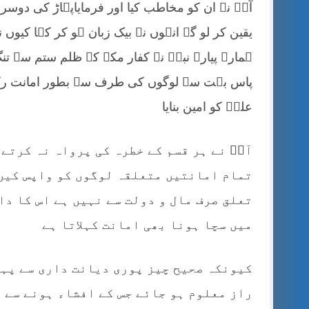
آپؐ نے ان کو مخاطب کیا اور فرمایاپہاڑ کی دوسری
یقین کر لو گے انہوں نے بیک زبان ہو کر کہا کیوں 
ہمارے پیارے نبیؐ نے کفار مکہ کے ظلم ستم سے 
پاس بہت سے لوگوں کی طرف سے بطور امانت رکھی
علیؓ کو امین بنایا
آپؓ نے ہر قسم کے خطرہ کی پرواہ نہ کرتے 
تمام امانتیں متعلقہ لوگوں کو واپس کیں
تعلق صرف مال و دولت سے نہیں ہے اس کا دا
میں سچا ہونا بھی امانت کہلاتا ہے
کیونکہ صحیح چیز پوری دیانت داری سے پہن
راز معلوم ہو جائے جس کے افشاء ہونے سے 