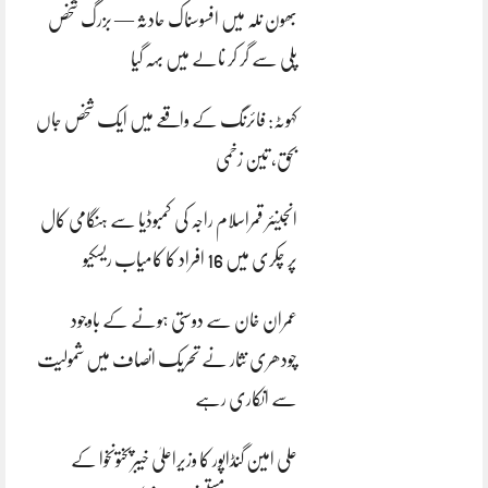
بھون نلہ میں افسوسناک حادثہ — بزرگ شخص
پلی سے گر کر نالے میں بہہ گیا
کہوٹہ: فائرنگ کے واقعے میں ایک شخص جاں
بحق، تین زخمی
انجینئر قمراسلام راجہ کی کمبوڈیا سے ہنگامی کال
پر چکری میں 16 افراد کا کامیاب ریسکیو
عمران خان سے دوستی ہونے کے باوجود
چودھری نثار نے تحریک انصاف میں شمولیت
سے انکاری رہے
علی امین گنڈاپور کا وزیراعلیٰ خیبرپختونخوا کے