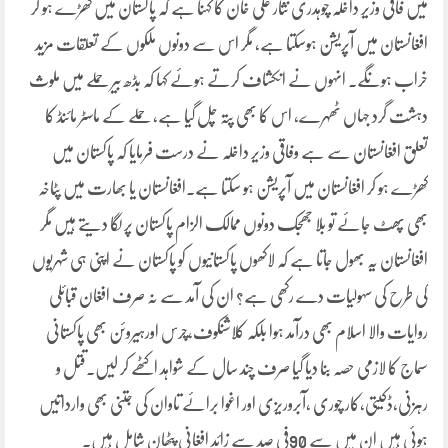
میں فاقی وزیر داخلہ چوہدری نثار علی خان کا کہنا ہے کہ پاکستان میں کھڑے ہو کر
افغانستان میں آپریشن ہوسکتا ہے، مگر اس سے دونوں ملکوں کے تعلقات مزید
خراب ہونگے۔ انہوں نے انکشاف کرتے ہوئے کہا کہ بڈھ بیر حملے میں ملوث
دہشت گرد جہاں ٹھہرے، اس کا بھی پتہ چل گیا ہے، حملے کے ماسٹر مائنڈ کا
تعلق افغانستان سے ہے وفاقی وزیر داخلہ نے درست فرمایا کہ پاکستان میں
کھڑے ہو کر افغانستان میں آپریشن ہو سکتا ہے۔افغانستان یا بھارت میں پٹاخہ
بھی پھٹ جائے تو بلا جھجک دونوں ممالک الزام پاکستان پر لگا دیتے ہیں مگر
افغانستان یہ بھول جاتا ہے کہ لاکھوں پاکستانیوں کو پاکستان نے اپنی ہی شہریوں
کی طرح کی سہولیات دے رکھی ہے؟ ان کی آمد سے نہ صرف افغان قبائلی
روایات والا اسلام بھی درآمد ہوا بلکہ کلاشنکوف،چرس اورہیروئن بھی پاکستانی
سماج کا لازمی حصہ بنا دیا گیا صرف چند سال کے شواہد اکٹھے کر لیں۔قتل و
رہزنی،ڈکیتی،کار چوری ،آبروریزی اور اغوا برائے تاوان کی جتنی بھی وارداتیں
ہوئی ہیں ان میں سے 90فی صد سے زائد افغانی پٹھان شامل ہیں۔