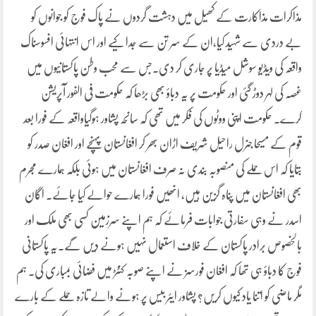
مذاکرات مذاکارت کے کھیل میں دہشت گردوں نے پاک فوج کو جوانوں کو
بے دردی سے شہید کیا،ان کے سر تن سے جدا کیے اور اس انتہائی افسوسناک
واقعہ کی ویڈیو سوشل میڈیا پر جاری کر دی۔جس سے محب وطن پاکستانیوں میں
غصہ کی لہر دوڑ گئی اور حکومت پر یہ دباؤ بھی بڑھا کہ حکومت فی الفور آپریشن
کرے۔ حکومت اپنی ووٹوں کی فکر میں تھی کہ سانحہ پشاور ہوگیاواقعہ کے فورا بعد
قوم کے مسیحا جنرل راحیل شریف اڑان بھر کر افغانستان پہنچے اور افغان صدر کو
بتایا کہ اس حملے کی منصوبہ بندی نہ صرف افغانستان میں ہوئی بلکہ ہمارے مجرم
بھی افغانستان میں پناہ گزین ہیں، انھیں فورا ہمارے حوالے کیا جائے۔ اگان
اسدر نے وہی سفارتی جوابات فرمائے کہ ہم اپنے سرزمین کسی بھی ملک اور
بالخصوص برادر پاکستان کے خلاف استعمال نہیں ہونے دیں گے۔یہ پاکستانی
فوج کا دباؤ ہی تھا کہ افغان فورسز نے اپنے صوبہ کنٹڑ میں فضائی بمباری کی۔ ہم
مگر ماضی کو اتنا یاد کیوں کریں؟ پشاور ایئر بیس پر ہونے والے تازہ حملے کے بارے