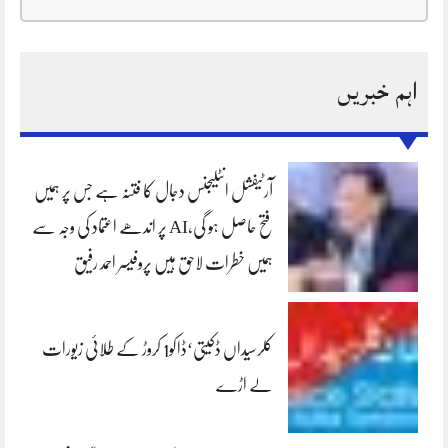
اہم خبریں
آرٹیفشل انٹلیجنس دجال کا فتنہ ہے جس پر ہمیں
فتح حاصل ہو گی،AI پر اندھے اعتماد کی وجہ سے
ہمیں خطرات لاحق ہیں پروفیسر احمد رفیق
کلرسیداں ڈکیتی‘ڈاکو1 کروڑ کے طلائی زیورات
لے اڑے