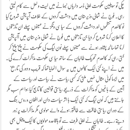
چکی تو سویلین حکومت اپنی ذمہ داریاں نبھانے میں لیت و لعل سے کام لیتی
رہی۔ فوج نے شمالی وزیرستان میں دہشت گردوں کے خلاف آپریشن شروع کیا
تو کالعدم تنظموں اور دہشت گردوں کے سیاسی ونگز نے مہینوں پہلے ان تاریخوں
کا اعلان کرنا شروع کر دیا جن تاریخوں میں فوج نے شمالی وزیرستان میں آاپریشن
کرنا تھاسانحہ پشاور ہونے سے مہینوں پہلے نون لیگ کی حکومت نے چیخ چیخ کر
کہتی رہی کہ کالعدم تحریک طالبان کے ساتھ سیاسی حکومت مذاکرات کرے گی۔
میں نے اپنے کئی ایک کالموں میں یہ سوال اٹھایاتھا کہ قریب و دور کی تاریخ
میں ایسا کوئی مثال نہیں ملتی کہ کسی ریاست نے ریاست اور ریاست کے
آئین کے باغیوں کو مذاکرات کے ذریعے ریاستی قوانین کا تابع کیا ہوا ہم سب مگر
جانتے ہیں کہ نون لیگ کہ کئی ایک با اثر سیاست دان اور افغان و روس جنگ
کے دوران ریاستی طاقت سے طاقتور ہونے والے مولوی مگر مذاکرات پر زور
دیتے رہے۔ طالبان نے اپنی طرف سے تو باقاعدہ مولویوں کا ایک پینل بھی