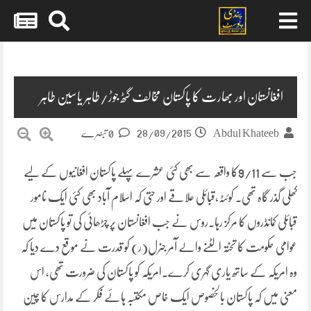
Skip
to
content
افغانستان اور بھارت کا پاکستان مخالف گٹھ جوڑ/طاہر یاسین طاہر
28/09/2015
Abdul Khateeb
0 تبصرے
جب سے 9/11کا واقعہ سے بھی کئی عشرے پہلے پاکستان افغانیوں کے لیے
کھلی گذر گاہ تھی۔ کوئٹہ،قبائلی علاقے اور حتی کہ اسلام آباد بھی کئی ایک نامور
قبائلی کمانڈروں کا مرکز رہا۔روس نے جب افغانستان پر چڑھائی کی تو پاکستان میں
عوامی حکومت کا تختہ الٹنے والے آمر جنرل(ر) کو
قدرت نے موقع دے دیا کہ
وہ امریکہ کے ساتھ یاری گہری کرے۔امریکہ کو پاکستان کی ضرورت تھی، اس
معنی میں کہ پاکستان بالخصوص ایک خاص مکتبہ ہائے فکر کے مدارس کا چین