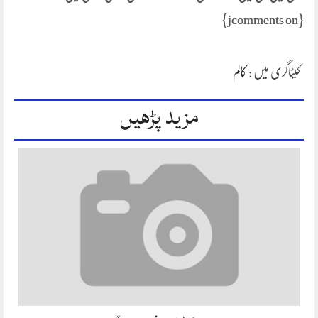
{jcomments on}
کیٹاگری میں :
کالم
مزید پڑھیں