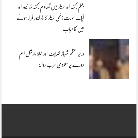
جہلم رکشہ اور ٹریلر میں تصادم رکشہ ڈرائیور اور
ایک عورت زخمی ٹریلر کا ڈرائیور فرار ہونے
میں کامیاب
وزیر اعظم شہباز شریف اور فیلڈ مارشل اہم
دورے پر سعودی عرب روانہ