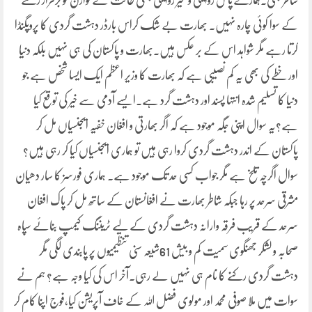
شاطر بھی۔ہمارے پاس روایتی و غیر روایتی جنگی طاقت کے توازن کو برقرار رکھنے
کے سوا کوئی چارہ نہیں۔ بھارت بے شک کراس بارڈر دہشت گردی کا پروپگنڈا
کرتا رہے مگر شواہد اس کے بر عکس ہیں۔بھارت و پاکستان کی ہی نہیں بلکہ دنیا
اور خطے کی بھی یہ کم نصیبی ہے کہ بھارت کا وزیر اعظم ایک ایسا شخص ہے جو
دنیا کا تسلیم شدہ انتہا پسند اور دہشت گرد ہے۔ایسے آدمی سے خیر کی توقع کیا
ہے؟یہ سوال اپنی جگہ موجود ہے کہ اگر بھارتی و افغان خفیہ ایجنسیاں مل کر
پاکستان کے اندر دہشت گردی کروا رہی ہیں تو ہماری ایجنسیاں کیا کر رہی ہیں؟
سوال اگرچہ تلخ ہے مگر جواب کسی حد تک موجود ہے۔ ہماری فورسز کا سار دھیان
مشرقی سرحد پر رہا جبکہ شاطر بھارت نے افغانستان کے ساتھ مل کر پاک افغان
سرحد کے قریب فرقہ وارانہ دہشت گردی کے لیے ٹریننگ کیمپ بنائے سپاہ
صحابہ و لشکر جھنگوی سمیت کم و بیش 61شیعہ سنی تنظیمیوں پر پابندی لگی مگر
دہشت گردی رکنے کا نام ہی نہیں لے رہی۔آخر اس کی کیا وجہ ہے؟ ہم نے
سوات میں ملا صوفی محمد اور مولوی فضل اللہ کے خاف آپریشن کیا،فوج اپنا کام کر