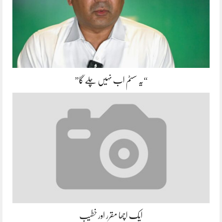
“یہ سسٹم اب نہیں چلے گا”
ایک اچھا مقرر اور خطیب