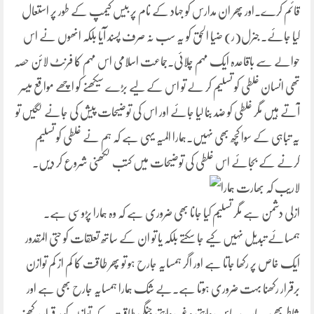
قائم کرے۔اور پھر ان مدارس کو جہاد کے نام پر بیس کیمپ کے طور پر استعال
کیا جائے۔ جنرل(ر) ضیا الحق کو یہ سب نہ صرف پسند آیا بلکہ انھوں نے اس
حوالے سے باقاعدہ ایک مہم چلائی۔جماعت اسلامی اس مہم کا فرنٹ لائن حصہ
تھی انسان غلطی کو تسلیم کر لے تو اس کے لیے بڑے سیکھنے کو اچھے مواقع میسر
آتے ہیں مگر غلطی کو ضد بنا لیا جائے اور اس کی توضیحات پیش کی جانے لگیں تو
یہ تباہی کے سوا کچھ بھی نہیں۔ہمارا المیہ یہی ہے کہ ہم نے غلطی کو تسلیم
کرنے کے بجائے اس غلطی کی توضیحات میں کتب لکھنی شروع کر دیں۔
لاریب
کہ بھارت ہمارا
ازلی دشمن ہے مگر تسلیم کیا جانا بھی ضروری ہے کہ وہ ہمارا پڑوسی ہے۔
ہمسائے تبدیل نہیں کیے جا سکتے بلکہ یا تو ان کے ساتھ تعلقات کو حتی المقدور
ایک خاص پر رکھا جاتا ہے اور اگر ہمسایہ جارح ہو تو پھر طاقت کا کم از کم توازن
برقرار رکھنا بہت ضروری ہوتا ہے۔بے شک ہمارا ہمسایہ جارح بھی ہے اور