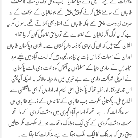
مذاکرات کے لیے تشکیل دے دیا تھا، یا للعجب،وہی لوگ ریاست کا مؤقف
طالبان کے سامنے پیش کرنے کو پیش پیش تھے جو طالبان کے مؤقف کے نہ
صرف زبردست حمایتی تھے بلکہ طالبان کے استاد بھی کہلاتے تھے۔سوال مگر یہ
ہے کہ یہ لوگ اگر طالبان کے نمائندے تھے تو ریاستی نمائندگی کون کر رہا تھا؟
افغان سمجھتے ہیں کہ ان کی تباہی کا ذمہ دار پاکستان ہے۔ افغان و پاکستان طالبان
اور ان کے سہولت کاراس بات پر زیادہ رنجیدہ ہیں کہ ایبٹ آباد میں چپھے مرد
مجاہد جس نے ساری دنیا کے مسلمانوں پر آفتوں کو دعوت دی،اسے پاکستان
نے امریکی شراکت داری سے بے خبری میں مار دیا۔حالانکہ یہ امریکہ آپریشن
اس قدرتیز رفتار اور خفیہ تھا کہ پاکستانی اعلی حکام اور اداروں کو بھی واشنگٹن سے
اطلاع ملی۔پاکستانی حکومت جب طالبان کے نمائندوں کے ذریعے طالبان ہی
سے مذاکرات کر رہے تھے تو اسلام آباد کچہری میں دہشت گردی کے واقعے
سمیت دہشت گردی کے کئی ایک ہولناک واقعات ہوئے حکومت مگر مثالیں
دیتی رہی کہ ہر جنگ کا ایک حلک ہوتا ہے جسے مذاکرات کہا جاتا ہے۔