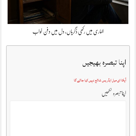
الماری میں رکھی ڈگریاں، دل میں دفن خواب
اپنا تبصرہ بھیجیں
آپکا ای میل ایڈریس شائع نہیں کیا جائے گا
اپنا تبصرہ لکھیں