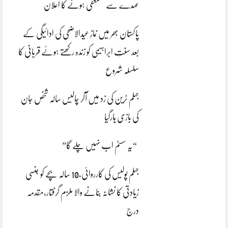
عہدے سے مستعفی ہونے کا اعلان
پاکستان بھر میں نمازِ عیدالاضحی کی ادائیگی کے
بعد سنتِ ابراہیمی کو زندہ رکھتے ہوئے قربانی کا
سلسلہ شروع
جہلم ٹرین کی زد میں آکر چالیس سالہ شخص جان
کی بازی ہارگیا
“یہ سسٹم اب نہیں چلے گا”
جہلم پولیس کی کارروائی،10 سالہ بچے کو جنسی
زیادتی کا نشانہ بنانے والا ملزم گرفتار،مقدمہ
درج