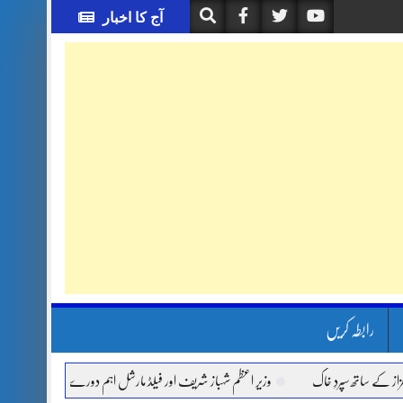
آج کا اخبار
رابطہ کریں
اتھ سپردِ خاک
وزیر اعظم شہباز شریف اور فیلڈ مارشل اہم دورے پر سعودی عرب روانہ