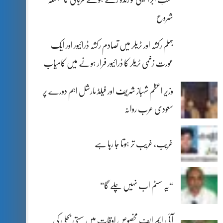
شروع
جہلم رکشہ اور ٹریلر میں تصادم رکشہ ڈرائیور اور ایک
عورت زخمی ٹریلر کا ڈرائیور فرار ہونے میں کامیاب
وزیر اعظم شہباز شریف اور فیلڈ مارشل اہم دورے پر
سعودی عرب روانہ
غریب، غریب تر ہوتا جا رہا ہے
“یہ سسٹم اب نہیں چلے گا”
آئی ایم ایف مخصوص اوقات میں سستی بجلی کی