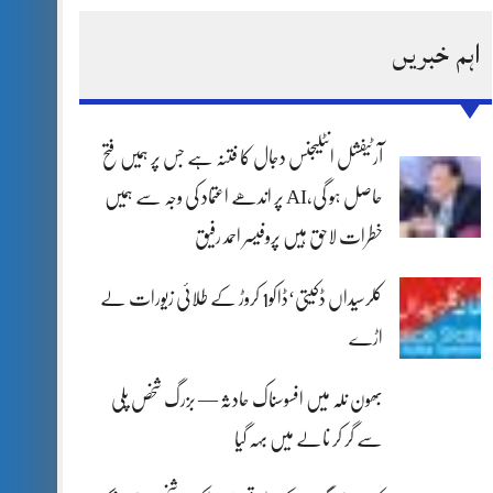
اہم خبریں
آرٹیفشل انٹلیجنس دجال کا فتنہ ہے جس پر ہمیں فتح
حاصل ہو گی،AI پر اندھے اعتماد کی وجہ سے ہمیں
خطرات لاحق ہیں پروفیسر احمد رفیق
کلرسیداں ڈکیتی‘ڈاکو1 کروڑ کے طلائی زیورات لے
اڑے
بھون نلہ میں افسوسناک حادثہ — بزرگ شخص پلی
سے گر کر نالے میں بہہ گیا