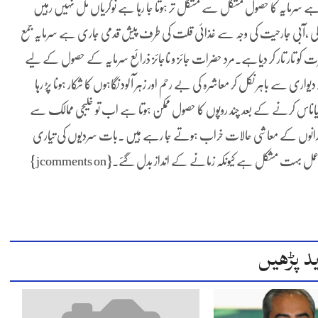
 سرمایہ کا حصول مشکل سے مشکل تر ہوتا جا رہا ہے نوکریاں مل نہیں رہیں
سالی ،آبی جارحیت کی وجہ سے غذائی قلت کی طرف پیش قدمی جاری ہے سرمایہ جمع
 تار تار کر دیاہے۔مرد حضرات جائز و ناجائز ذرائع سرمایہ کے حصول کے لیے
ری سے باہر نکل کر معاشرہ کی بے رحم اور زہر آلود نگاہوں کا شکار ہونا پڑ رہا
اناس کرنے کے بعد چند روپوں کا حصول ممکن ہوتا ہے اب تو خلیجی ممالک سے
خاندانوں کے معاشی حالات خراب ہوتے جا رہے ہیں ۔بات سردیوں کی تیاری
ہت مشکل ہے کیونکہ زمانے کے انداز بدل گئے۔{jcomments on}
د پڑھیں