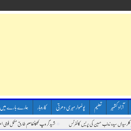
آزاد کشمیر
تعلیم
پوٹھوار میری دھرتی
کاروبار
ہمارے بارے میں
اں سیدہ زینب حسین کی پریس کانفرنس
شہید گر وپ کیپٹنعاصم طارق مکمل فوجی اعزاز کے س