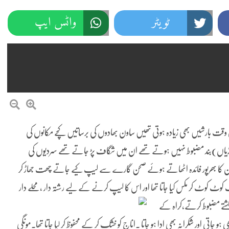
ٹویٹر
واٹس ایپ
تھیں اس وقت بارشیں بھی زیادہ ہوتی تھیں ساون بھادوں کی برساتیں کچے مکانوں کی
آڑیاں)بند مضبوط نہیں ہوتے تھے
ان میں شگاف پڑ جاتے تھے سردیوں کی
ن کا بھرپور فائدہ اٹھاتے ہوئے صحن گارے سے لیپ کیے جاتے چھت جھاڑ کر
 کوٹ کوٹ کر مکس کیا جاتا تھا اور اس کا لیپ کرنے کے لیے رشتہ دار ،محلے دار
شتے مضبوط کرتے،کراہ کے
اتی اور شکرانہ بھی ادا ہو جاتا ۔اناج کو خشک کر کے محفوظ کر لیا جاتا تھا۔مونگی