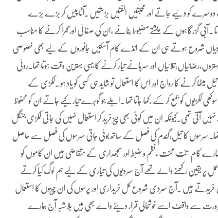
یک دوسرے کو دئیے جاتے اور محبتیں الفتیں بڑھتیں ۔آٹا پیس کر بڑے بڑے
یا جاتا ۔آبی گزرگاہوں کے پشتے مضبوط بنانے ،ان کی صفائی اور گہرا کرنے کا مناسب
 سردیاں شروع ہوتے ہی ان کے انڈے کام آسکیں جانوروں کے لیے بھی خصوصی
روں،رضائیاں،تلائیاں اور سرہانے تیار کرنے کا یہی بہترین وقت ہوتا تھا۔روئی
ٹھا کرنے کا رواج اور اس کا استعمال تو شاید ہی کسی کو یاد ہو ۔لکڑی کے
کڑیوں کو جمع کر کے رکھا جاتا تھا ۔ابلے جو گوبرے تیار کیے جاتے ان کو محفوظ
ں آتی تھی۔کیونکہ ان میں کوئی بھی چیز خرید کر استعمال نہیں کی جاتی لکڑی جنگل
تا تھا۔سرسوں کا تیل،گندم کی فصل کے ساتھ بوئی جاتی سرسوں کی فصل سے حاصل
تھایہ سارے کام سخت محنت ،نظم و ضبط اور سمجھداری کے متقاضی ہیں ان کاموں کو
 عمل پر یقین رکھنے والے تھے آج سردیوں کی تیاری کے لیے ہم لوگ کیا کرتے
یں خریدتے ہیں ۔آج سردی شروع کل خریداری اور پرسوں کی ان چیزوں کا استعمال
ی ضرورت سے واقف اسے خوشحالی قرار دینے والے بھی ہیں بلاشبہ آج ہمارے