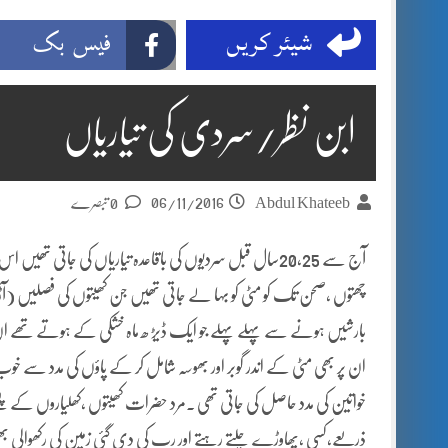
شیئر کریں
فیس بک
ابن نظر/سردی کی تیاریاں
06/11/2016
Abdul Khateeb
0 تبصرے
آج سے 20,25سال قبل سردیوں کی باقاعدہ تیاریاں کی جاتی 
چھتوں ،صحن تک کو مٹی کو بہا لے جاتی تھیں جن کھیتوں کی فصلیں (
بارشیں ہونے سے پہلے پہلے جو ایک ڈیڑ ھ ماہ خشکی کے ہوتے تھے ا
ان پر بھی مٹی کے اندر گوبر اور بھوسہ شامل کر کے پاؤں کی مدد سے خوب
خواتین کی مدد حاصل کی جاتی تھی ۔مرد حضرات
کھیتوں ،کھلیاروں کے پ
ذریعے،کسی ،پھاوڑے چلتے رہتے اور رب کی دی گئی زمین کی رکھوالی بھی ہو ج