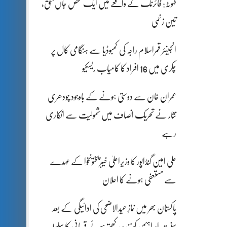
کہوٹہ: فائرنگ کے واقعے میں ایک شخص جاں بحق،
تین زخمی
انجینئر قمراسلام راجہ کی کمبوڈیا سے ہنگامی کال پر
چکری میں 16 افراد کا کامیاب ریسکیو
عمران خان سے دوستی ہونے کے باوجود چودھری
نثار نے تحریک انصاف میں شمولیت سے انکاری
رہے
علی امین گنڈاپور کا وزیراعلیٰ خیبرپختونخوا کے عہدے
سے مستعفی ہونے کا اعلان
پاکستان بھر میں نمازِ عیدالاضحی کی ادائیگی کے بعد
سنتِ ابراہیمی کو زندہ رکھتے ہوئے قربانی کا سلسلہ