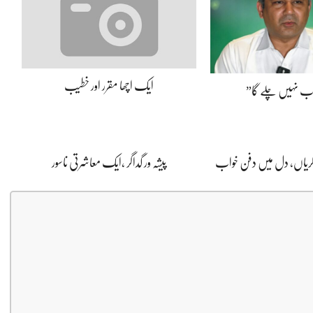
ایک اچھا مقرر اور خطیب
اب نہیں چلے گا”
ڈگریاں، دل میں دفن خواب
پیشہ ور گداگر ،ایک معاشرتی ناسور