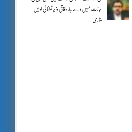
اجازت نہیں دے رہا، وفاقی وزیر توانائی اویس
لغاری