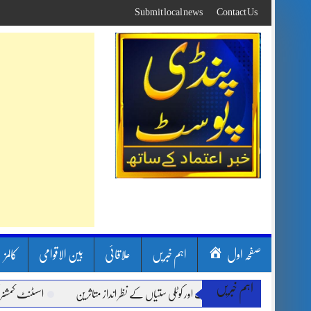
Skip
Submit local news
Contact Us
to
content
صفحہ اول
اہم خبریں
علاقائی
بین الاقوامی
کالمز
اہم خبریں
ون بارشیں، لینڈ سلائیڈنگ اور کوٹلی ستیاں کے نظر انداز متاثرین
اسسٹنٹ کمشنر کلرسید