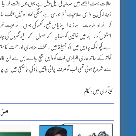
حالات بہت اچھے ہیں سرمایہ کی ریل پیل ہے جوں جوں وقت گزر رہا ہے
زمیندار کی پیداواری صلاحیت ختم ہورہی ہے مہنگی کھاد اور تیل خشک 
کرنے اور ضرورت سے زائد اپنے پاس جمع رکھنے کی ہوس نے عزت غیرت کو
استعمال کر رہے ہیں خواتین کو سرمایہ کے حصول کے لیے گھروں کی چار دیوا
ہے،کچھ لوگ پردیس میں دکھ جھیلتے ہیں ۔محنت مزدوری اور صحت کا ستی
تواتر کے ساتھ ہماری افرادی قوت کو واپس بھیج رہا ہے جس سے ان 
سے شروع ہوئی تھی اب تو صرف پرانی باتیں یاد کی جاسکتی ہیں ان پر عمل ب
کیٹاگری میں :
کالم
مزی