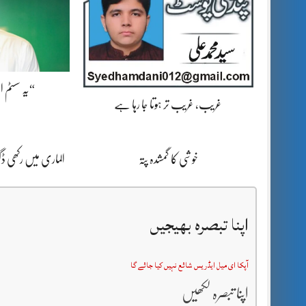
“یہ سسٹم 
غریب، غریب تر ہوتا جا رہا ہے
خوشی کا گمشدہ پتہ
الماری میں رکھی 
اپنا تبصرہ بھیجیں
آپکا ای میل ایڈریس شائع نہیں کیا جائے گا
اپنا تبصرہ لکھیں