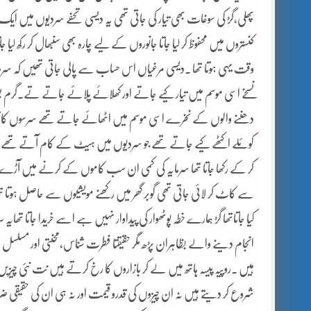
پھلی،گڑ کی سوغات بھی تیار کی جاتی تھی یہ دیسی تحفے سردیوں میں ا
کنستروں میں محفوظ کر لیا جاتا جانوروں کے لیے چارہ بھی سنبھال کر رکھ ل
وقت یہی ہوتا تھا ۔دیسی مرغیاں اس حساب سے پالی جاتی تھیں کہ
نسخے اسی موسم میں تیار کیے جاتے اور کھلائے پلائے جاتے تے۔گرم بست
دھننے والوں کے نخرے اسی موسم میں اٹھائے جاتے تھے سرسوں کا تیل می
کوئلے اکٹھے کیے جاتے تھے جو سردیوں میں ہیٹ کے کام آتے تھے سوکھی ل
کر کے رکھا جاتا تھا سرمایہ کی کمی ان سب کاموں کے کرنے میں آڑے نہی
سے کاٹ کر لائی جاتی تھی گوبر گھر میں رکھنے مویشیوں سے حاصل ہو
کیا جاتاتھا گڑ ہمارے خطہ پوٹھوار کی پیداوار نہیں ہے اسے خریدا جاتا 
انجام دینے والے بظاہران پڑھ مگر حقیقتا فطرت شناس،محنتی اور مسلسل
ہیں ۔روپیہ پیسہ ہاتھ میں لے کر بازاروں کا رخ کرتے ہیں نت نئی چیز
شروع کر دیتے ہیں نہ ان چیزوں کی قدرو قیمت اور نہ ہی ان کی حقیق