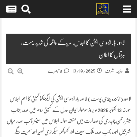
Skip
to
content
لاہور بار ایسوسی ایشن کا اجلاس، مریدکے واقعہ کی شدید مذمت،
ہڑتال کا اعلان
13/10/2025
حذیفہ اشرف
0 تبصرے
لاہور (نمائندہ پنڈی پوسٹ) لاہور بار ایسوسی ایشن کی ایگزیکٹو کمیٹی کا اہم اجلاس
مورخہ 13 اکتوبر 2025ء بروز سوموار ایوانِ عدل کے کمیٹی روم میں صدر جناب
مبشر رحمن چوہدری کی صدارت میں منعقد ہوا۔ اجلاس میں سینئر نائب صدر میاں
شرجیل احمد، نائب صدر ملک سیف اللہ کھوکھر، سیکرٹری نصیر احمد سمیت دیگر