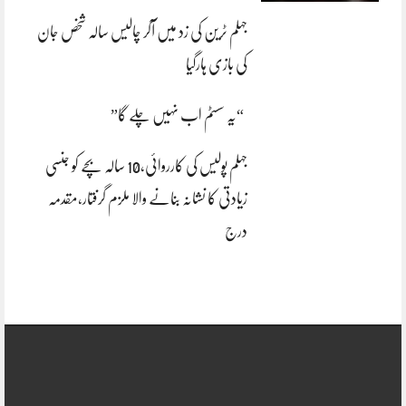
جہلم ٹرین کی زد میں آکر چالیس سالہ شخص جان
کی بازی ہارگیا
“یہ سسٹم اب نہیں چلے گا”
جہلم پولیس کی کارروائی،10 سالہ بچے کو جنسی
زیادتی کا نشانہ بنانے والا ملزم گرفتار،مقدمہ
درج