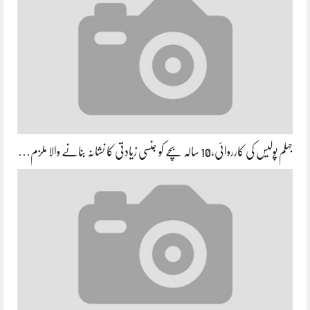
جہلم پولیس کی کارروائی،10 سالہ بچے کو جنسی زیادتی کا نشانہ بنانے والا ملزم…