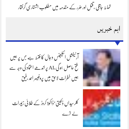
تھانہ جاتلی ،قتل اور ضرر کے مقدمہ میں مطلوب اشتہاری گرفتار
اہم خبریں
آرٹیفشل انٹلیجنس دجال کا فتنہ ہے جس پر ہمیں
فتح حاصل ہو گی،AI پر اندھے اعتماد کی وجہ سے
ہمیں خطرات لاحق ہیں پروفیسر احمد رفیق
کلرسیداں ڈکیتی‘ڈاکو1 کروڑ کے طلائی زیورات
لے اڑے