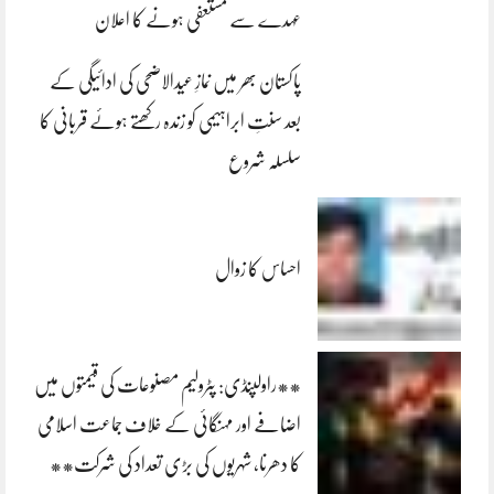
عہدے سے مستعفی ہونے کا اعلان
پاکستان بھر میں نمازِ عیدالاضحی کی ادائیگی کے
بعد سنتِ ابراہیمی کو زندہ رکھتے ہوئے قربانی کا
سلسلہ شروع
احساس کا زوال
**راولپنڈی: پٹرولیم مصنوعات کی قیمتوں میں
اضافے اور مہنگائی کے خلاف جماعت اسلامی
کا دھرنا، شہریوں کی بڑی تعداد کی شرکت**