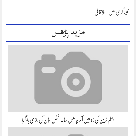
کیٹاگری میں :
علاقائی
مزید پڑھیں
جہلم ٹرین کی زد میں آکر چالیس سالہ شخص جان کی بازی ہارگیا