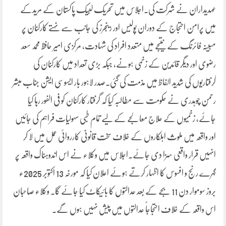
عہدیداران نے شرکت کی۔اجلاس میں تحریک لبیک پاکستان کے مریدکے
میں پرامن احتجاج کے دوران پولیس اور رینجرز کی جانب سے نہتے کارکنان پر
مبینہ فائرنگ کے نتیجے میں متعدد افراد کی شہادت، مرکزی امیر حافظ محمد سعد
رضوی اور دیگر قائدین کے زخمی ہونے، جبکہ بڑی تعداد میں کارکنان کی
گرفتاریوں کی شدید الفاظ میں مذمت کی گئی۔صدر لاہور بار ایسوسی ایشن جناب مبشر
رحمن چوہدری نے حکومت سے مطالبہ کیا کہ گرفتار کارکنان کو فی الفور رہا کیا
جائے، زخمیوں کے علاج معالجے کے لیے تمام طبی سہولیات فراہم کی جائیں
اور واقعہ میں ملوث اہلکاروں کے خلاف سخت قانونی کارروائی عمل میں لا کر
انہیں قرار واقعی سزا دی جائے۔اجلاس میں وکلاء نے اس اندوہناک واقعہ پر
گہرے رنج و افسوس کا اظہار کرتے ہوئے اعلان کیا کہ مورخہ 13 اکتوبر 2025ء
بروز سوموار دن 11 بجے کے بعد عدالتوں کا بائیکاٹ کیا جائے گا۔ وکلاء صاحبان
اس واقعہ کے خلاف احتجاجاً عدالتوں میں پیش نہیں ہوں گے۔