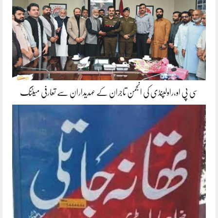
سی پی او،راولپنڈی کی انجمن تاجران کے عہدیداران سے تعارفی میٹنگ