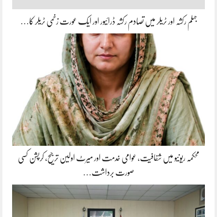
جہلم رکشہ اور ٹریلر میں تصادم رکشہ ڈرائیور اور ایک عورت زخمی ٹریلر کا…
محکمہ ریونیو میں شفافیت، عوامی خدمت اور میرٹ اولین ترجیح، کرپشن کسی
صورت برداشت…