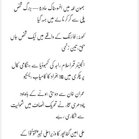
بھون نلہ میں افسوسناک حادثہ — بزرگ شخص
پلی سے گر کر نالے میں بہہ گیا
کہوٹہ: فائرنگ کے واقعے میں ایک شخص جاں
بحق، تین زخمی
انجینئر قمراسلام راجہ کی کمبوڈیا سے ہنگامی کال
پر چکری میں 16 افراد کا کامیاب ریسکیو
عمران خان سے دوستی ہونے کے باوجود
چودھری نثار نے تحریک انصاف میں شمولیت
سے انکاری رہے
علی امین گنڈاپور کا وزیراعلیٰ خیبرپختونخوا کے