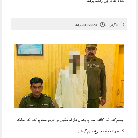
شدہ چنگ چی رکشہ برآمد
0 تبصرے
04/08/2026
جہلم کتے کے کاٹنے سے پریشان علاقہ مکین کی درخواست پر کتے کے مالک
کے خلاف مقدمہ درج، ملزم گرفتار