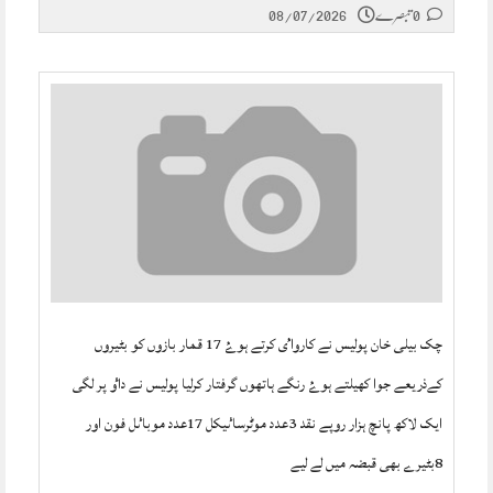
0 تبصرے
08/07/2026
چک بیلی خان پولیس نے کارواٸ کرتے ہوۓ 17 قمار بازوں کو بٹیروں
کےذریعے جوا کھیلتے ہوۓ رنگے ہاتھوں گرفتار کرلیا پولیس نے داٶ پر لگی
ایک لاکھ پانچ ہزار روپے نقد 3عدد موٹرساٸیکل 17عدد موباٸل فون اور
8بٹیرے بھی قبضہ میں لے لیے