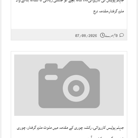
جہلم پولیس کی کارروائی،10 سالہ بچے کو جنسی زیادتی کا نشانہ بنانے والا
ملزم گرفتار،مقدمہ درج
0 تبصرے
07/08/2026
جہلم پولیس کارروائی، رکشہ چوری کے مقدمہ میں ملوث ملزم گرفتار، چوری