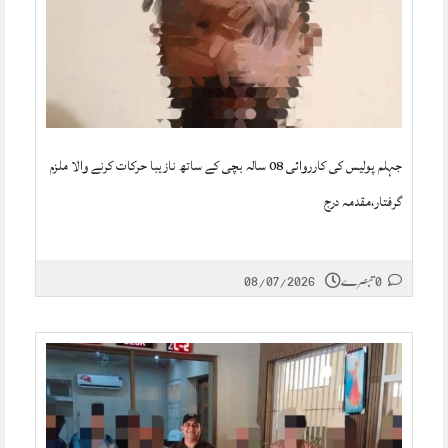
جہلم پولیس کی کارروائی 08 سالہ بچی کے ساتھ نازیبا حرکات کرنے والا ملزم
گرفتار،مقدمہ درج
0 تبصرے
08/07/2026