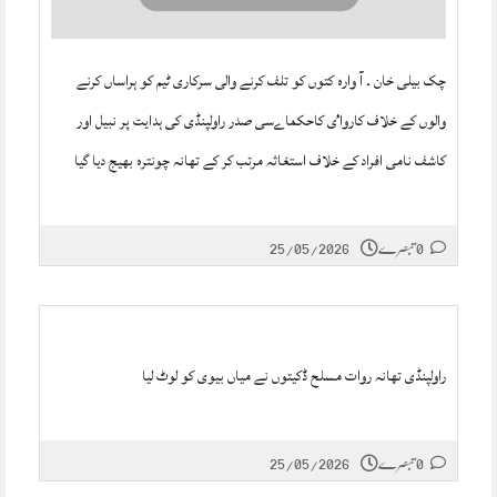
چک بیلی خان ۔ آ وارہ کتوں کو تلف کرنے والی سرکاری ٹیم کو ہراساں کرنے
والوں کے خلاف کارواٸ کاحکماےسی صدر راولپنڈی کی ہدایت پر نبیل اور
کاشف نامی افراد کے خلاف استغاثہ مرتب کر کے تھانہ چونترہ بھیج دیا گیا
0 تبصرے
25/05/2026
راولپنڈی تھانہ روات مسلح ڈکیتوں نے میاں بیوی کو لوٹ لیا
0 تبصرے
25/05/2026