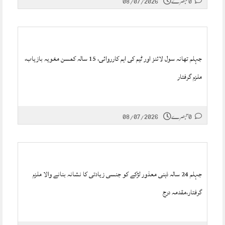
0 تبصرے
08/07/2026
جہلم تھانہ سول لائنز اور ٹیم کی اہم کارروائی، 15 سالہ کمسن مغویہ بازیاب،
ملزم گرفتار
0 تبصرے
08/07/2026
جہلم 24 سالہ ذہنی معذور لڑکے کو جنسی زیادتی کا نشانہ بنانے والا ملزم
گرفتار،مقدمہ درج