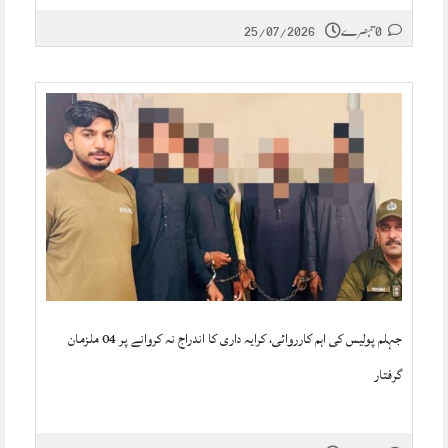
0 تبصرے
25/07/2026
جہلم پولیس کی اہم کارروائی، کرایہ داری کا اندراج نہ کروانے پر 04 ملزمان
گرفتار