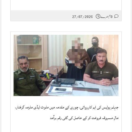
0 تبصرے
27/07/2026
جہلم پولیس کی اہم کارروائی، چوری کے مقدمہ میں ملوث لیڈی ملزمہ گرفتار،
مالِ مسروقہ فروخت کر کے حاصل کی گئی رقم برآمد