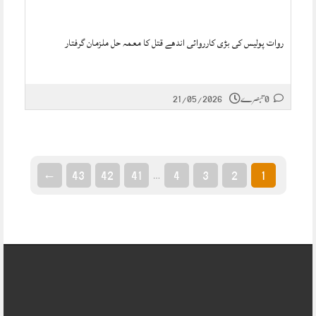
روات پولیس کی بڑی کارروائی اندھے قتل کا معمہ حل ملزمان گرفتار
0 تبصرے
21/05/2026
←
43
42
41
4
3
2
1
…