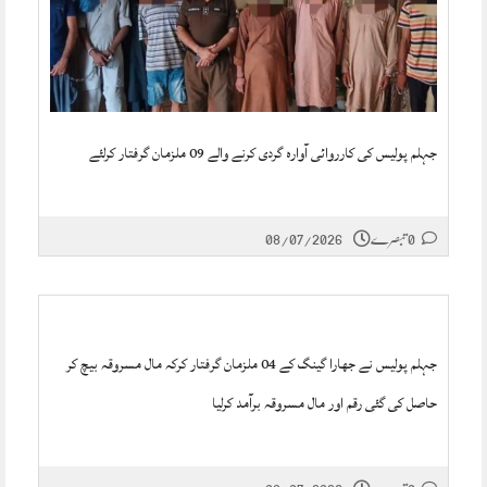
جہلم پولیس کی کارروائی آوارہ گردی کرنے والے 09 ملزمان گرفتار کرلئے
0 تبصرے
08/07/2026
جہلم پولیس نے جھارا گینگ کے 04 ملزمان گرفتار کرکہ مال مسروقہ بیچ کر
حاصل کی گئی رقم اور مال مسروقہ برآمد کرلیا