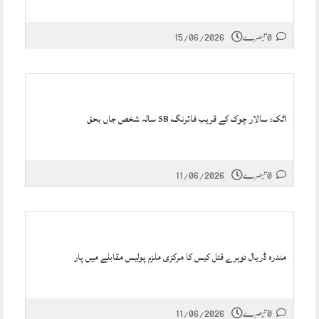
0 تبصرے
15/06/2026
اٹک: سالار چوک کے قریب فائرنگ، 58 سالہ شخص جاں بحق
0 تبصرے
11/06/2026
مندرہ ڈریال دوہرے قتل کیس کا مرکزی ملزم پولیس مقابلے میں پار
0 تبصرے
11/06/2026