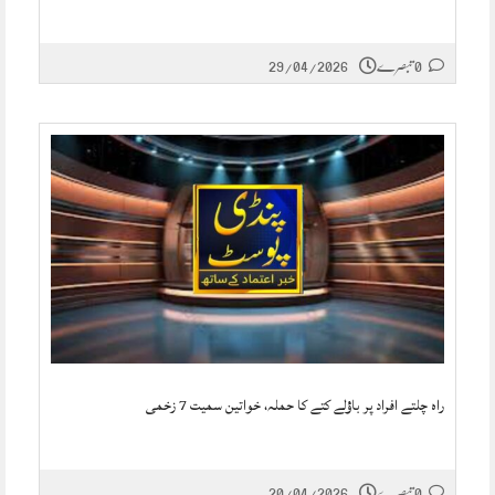
0 تبصرے
29/04/2026
راہ چلتے افراد پر باؤلے کتے کا حملہ، خواتین سمیت 7 زخمی
0 تبصرے
20/04/2026