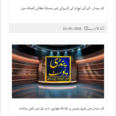
کلر سیداں ، ڈی ڈی ایچ او کی کارروائی غیر رجسٹرڈ عطائی کلینک سیل
0 تبصرے
29/05/2026
کلر سیداں میں پٹرول پمپس پر اچانک چھاپے، ناپ تول میں کمی برداشت