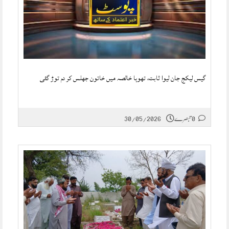
گیس لیکج جان لیوا ثابت، تھوہا خالصہ میں خاتون جھلس کر دم توڑ گئی
0 تبصرے
30/05/2026