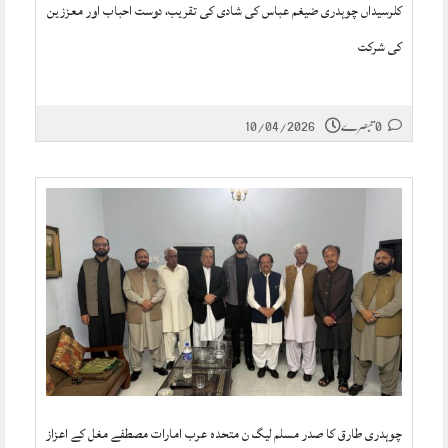
کلرسیداں چوہدری ضیغم عباس کی شادی کی تقریب، دوست احباب اور معززین
کی شرکت
0 تبصرے
10/04/2026
چوہدری طارق کا صدر مسلم لیگ ن متحدہ عرب امارات مصطفے مغل کے اعزاز