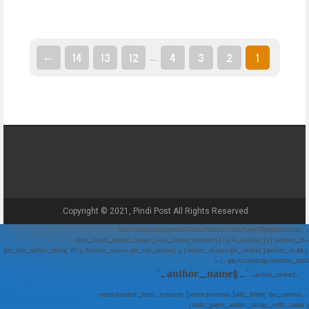
←
14
13
12
4
3
2
1
…
Copyright © 2021, Pindi Post All Rights Reserved.
// Show Author Image with Author Name in UrduPaper Theme function
urdu_paper_author_image_with_name($content) { if (is_single()) { $author_id =
get_the_author_meta('ID'); $author_name = get_the_author(); $author_avatar = get_avatar($author_id, 48);
// 48px size image $author_html = '
' . $author_name . '
' . $author_avatar . '
'; return $author_html . $content; } return $content; } add_filter('the_content',
'urdu_paper_author_image_with_name');