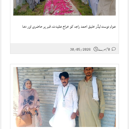
عوام دوست لیڈر خلیق احمد راجہ کو خراج عقیدت، قبر پر حاضری اور دعا
0 تبصرے
30/05/2026