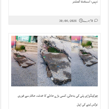
نہیں: اسسٹنٹ کمشنر
0 تبصرے
30/04/2026
چوکپنڈوڑی پلی کی بدحالی، کسی بڑے حادثے کا خدشہ، حکام سے فوری
نوٹس لینے کی اپیل