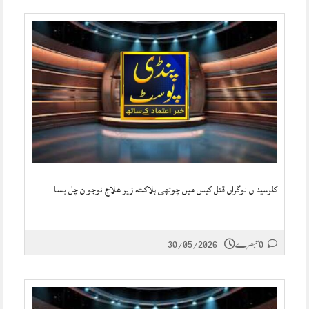
کلرسیداں نوگراں قتل کیس میں چوتھی ہلاکت، زیر علاج نوجوان چل بسا
0 تبصرے
30/05/2026