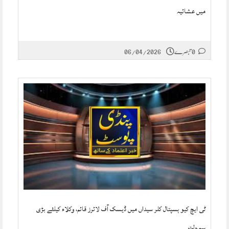
میں عشائیہ
0 تبصرے
06/04/2026
ٹی ایچ کیو ہسپتال کلر سیداں میں ڈیسک آف لائرز قائم، وکلاء کیلئے بڑی
سہولت