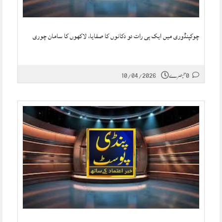
چوکپنڈوری میں ایک ہی رات دو دکانوں کا صفایا، لاکھوں کا سامان چوری
0 تبصرے
10/04/2026