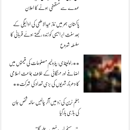
عہدے سے مستعفی ہونے کا اعلان
پاکستان بھر میں نمازِ عیدالاضحی کی ادائیگی کے
بعد سنتِ ابراہیمی کو زندہ رکھتے ہوئے قربانی کا
سلسلہ شروع
**راولپنڈی: پٹرولیم مصنوعات کی قیمتوں میں
اضافے اور مہنگائی کے خلاف جماعت اسلامی
کا دھرنا، شہریوں کی بڑی تعداد کی شرکت**
جہلم ٹرین کی زد میں آکر چالیس سالہ شخص جان
کی بازی ہارگیا
“یہ سسٹم اب نہیں چلے گا”