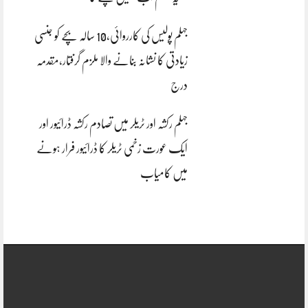
جہلم پولیس کی کارروائی،10 سالہ بچے کو جنسی
زیادتی کا نشانہ بنانے والا ملزم گرفتار،مقدمہ
درج
جہلم رکشہ اور ٹریلر میں تصادم رکشہ ڈرائیور اور
ایک عورت زخمی ٹریلر کا ڈرائیور فرار ہونے
میں کامیاب