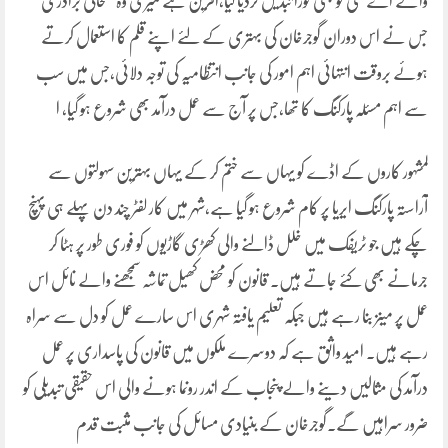
والے اے سی کو بھی فوراً تبدیل کردیا گیا،افرین ہے میری وہ صحافی برادری
جس نے اس دوران گوجرخان کی بہتری کے لئے اپنے قلم کا استعمال کرتے
ہوئے بروقت انتہائی اہم امور کی جانب انتظامیہ کی توجہ دلائی،جس میں سب
سے اہم مسئلہ پارکنگ کا تھا،جس پر آج سے عمل درآمد بھی شروع ہو گیا، ا
لمشہور کاروں کے اڈے کو یہاں سے ختم کر کے یہاں بہترین سہولتوں سے
آراستہ پارکنگ ایریا پر کام شروع ہو گیا ہے،شہر میں کار لفٹر چند دن پہلے ہی پہنچ
چکے ہیں جو ٹریفک میں خلل ڈالنے والی کھڑی گاڑیوں کو فوری طور پر ہٹا کر
جرمانے بھی کئے جاتے ہیں۔ قانون کو محض کھیل تماشہ سمجھنے والے نائل اس
عمل پر مینز بنا رہے ہیں جبکہ تعلیم یافتہ شہری اس سارے عمل کو دل سے سراہ
رہے ہیں۔ امید واثق ہے کہ دوسرے ملکوں میں قانون کی پاسداری پر عمل
درآمد کی مثالیں دینے والے پنجاب کے اندر رونما ہونے والی اس حقیقی تبدیلی کو
ضرور سراہیں گے۔گوجرخان کے بنیادی مسائل کی جانب مثبت قدم