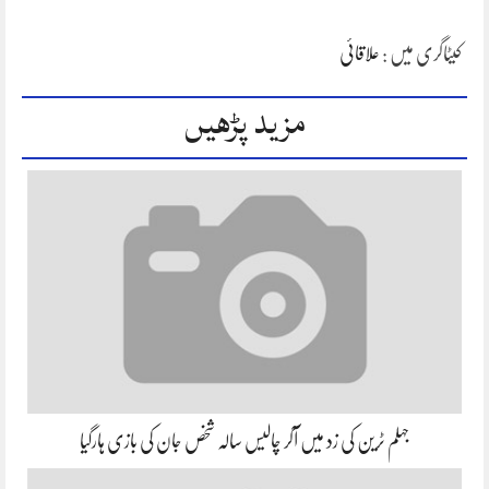
کیٹاگری میں :
علاقائی
مزید پڑھیں
جہلم ٹرین کی زد میں آکر چالیس سالہ شخص جان کی بازی ہارگیا