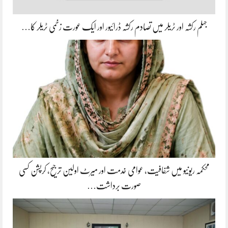
جہلم رکشہ اور ٹریلر میں تصادم رکشہ ڈرائیور اور ایک عورت زخمی ٹریلر کا…
محکمہ ریونیو میں شفافیت، عوامی خدمت اور میرٹ اولین ترجیح، کرپشن کسی
صورت برداشت…