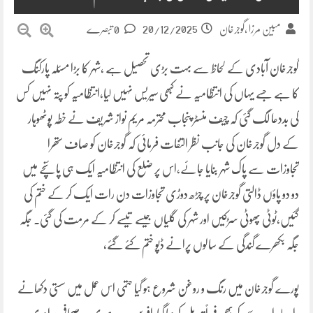
20/12/2025
مبین مرزا ,گوجرخان
0 تبصرے
گوجرخان آبادی کے لحاظ سے بہت بڑی تحصیل ہے ،شہر کا بڑا مسئلہ پارکنگ
کا ہے جسے یہاں کی انتظامیہ نے کبھی سیریس نہیں لیا،انتظامیہ کو پتہ نہیں کس
کی بددعا لگ گئی کہ چیف منسٹر پنجاب محترمہ مریم نواز شریف نے خطہ پوٹھوہار
کے دل گوجرخان کی جانب نظر التفات فرمائی کہ گوجرخان کو صاف ستھرا
تجاوزات سے پاک شہر بنایا جائے،اس پر ضلع کی انتظامیہ ایک ہی پائنچے میں
دو دو پاؤں ڈالتی گوجرخان پر چڑھ دوڑی تجاوزات دن رات ایک کر کے ختم کی
گئیں،ٹوٹی پھوٹی سڑکیں اور شہر کی گلیاں جیسے تیسے کر کے مرمت کی گئی۔ جگہ
جگہ بکھرے گندگی کے سالوں پرانے ڈپو ختم کئے گئے،
پورے گوجرخان میں رنگ و روغن شروع ہو گیا حتمی اس عمل میں سستی دکھانے