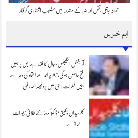
تھانہ جاتلی ،قتل اور ضرر کے مقدمہ میں مطلوب اشتہاری گرفتار
اہم خبریں
آرٹیفشل انٹلیجنس دجال کا فتنہ ہے جس پر ہمیں
فتح حاصل ہو گی،AI پر اندھے اعتماد کی وجہ سے
ہمیں خطرات لاحق ہیں پروفیسر احمد رفیق
کلرسیداں ڈکیتی‘ڈاکو1 کروڑ کے طلائی زیورات
لے اڑے