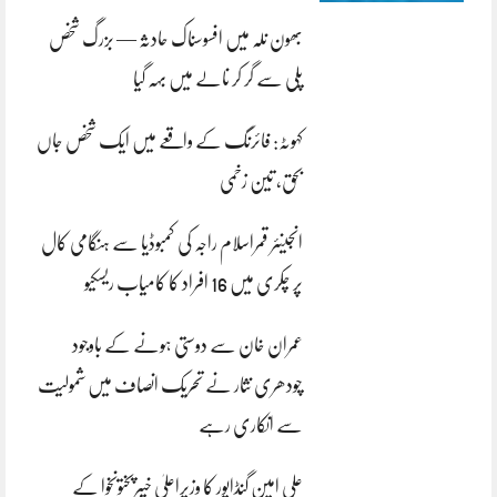
بھون نلہ میں افسوسناک حادثہ — بزرگ شخص
پلی سے گر کر نالے میں بہہ گیا
کہوٹہ: فائرنگ کے واقعے میں ایک شخص جاں
بحق، تین زخمی
انجینئر قمراسلام راجہ کی کمبوڈیا سے ہنگامی کال
پر چکری میں 16 افراد کا کامیاب ریسکیو
عمران خان سے دوستی ہونے کے باوجود
چودھری نثار نے تحریک انصاف میں شمولیت
سے انکاری رہے
علی امین گنڈاپور کا وزیراعلیٰ خیبرپختونخوا کے