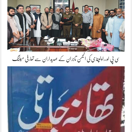
سی پی او،راولپنڈی کی انجمن تاجران کے عہدیداران سے تعارفی میٹنگ