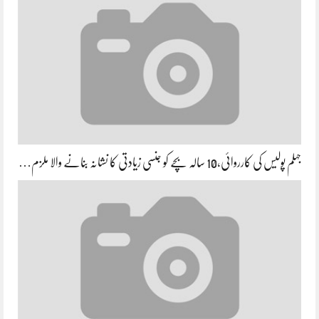
جہلم پولیس کی کارروائی،10 سالہ بچے کو جنسی زیادتی کا نشانہ بنانے والا ملزم…