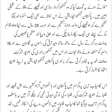
منواتے ہوئے یہ ثابت کیا کہ وہ گکھڑ کردار سازی اور قبیلے کے وقار کے حقیقی
امین ہیں۔ پاکستان گکھڑ فیڈریشن نے اس لحاظ سے بھی ایک منفرد اور یکتا
تنظیم ہے کہ جو قبیلے کی واحد رجسٹرڈ تنظیم ہے اور عرصہ 25 سال سے اپنا وجود قائم
رکھ کے پہلے ہی ایک ریکارڈ بنا چکی ہے اور اپنی دیرپا اور منظم پالیسیوں کی
بدولت ہر گزرتے سال کے ساتھ ساتھ مزید ترقی کی راہوں پہ گامزن ہے اور 15
دسمبر کو منعقد ہونے والا ایونٹ اور اس میں گکھڑ برادری کی بھرپور شرکت
صاف طور پہ یہ ظاہر کرتی ہے کہ برادری پاکستان گکھڑ فیڈریشن پہ اپنے بھرپور
اعتماد کا اظہار کرتی ہے۔
اس کامیاب ترین پروگرام میں پاکستان اور بالخصوص آزادکشمیر سے اہل قبیلہ اور
طلبا نے بھرپور شرکت کی۔طلبا ء کی خوشی دیدنی تھی کہ جنکے آنر میں یہ بامقصد
پروگرام ترتیب دیا گیا تھا کامیاب طلباء میں لاکھوں روپے کی اسکالر شپس، نقد