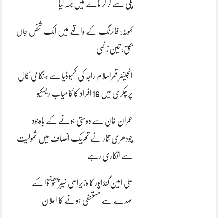
پلی سے گر کر نالے میں بہہ گیا
کہوٹہ: فائرنگ کے واقعے میں ایک شخص جاں
بحق، تین زخمی
انجینئر قمراسلام راجہ کی کمبوڈیا سے ہنگامی کال
پر چکری میں 16 افراد کا کامیاب ریسکیو
عمران خان سے دوستی ہونے کے باوجود
چودھری نثار نے تحریک انصاف میں شمولیت
سے انکاری رہے
علی امین گنڈاپور کا وزیراعلیٰ خیبرپختونخوا کے
عہدے سے مستعفی ہونے کا اعلان