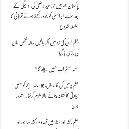
پاکستان بھر میں نمازِ عیدالاضحی کی ادائیگی کے
بعد سنتِ ابراہیمی کو زندہ رکھتے ہوئے قربانی کا
سلسلہ شروع
جہلم ٹرین کی زد میں آکر چالیس سالہ شخص جان
کی بازی ہارگیا
“یہ سسٹم اب نہیں چلے گا”
جہلم پولیس کی کارروائی،10 سالہ بچے کو جنسی
زیادتی کا نشانہ بنانے والا ملزم گرفتار،مقدمہ
درج
جہلم رکشہ اور ٹریلر میں تصادم رکشہ ڈرائیور اور