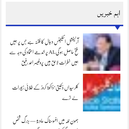
اہم خبریں
آرٹیفشل انٹلیجنس دجال کا فتنہ ہے جس پر ہمیں
فتح حاصل ہو گی،AI پر اندھے اعتماد کی وجہ سے
ہمیں خطرات لاحق ہیں پروفیسر احمد رفیق
کلرسیداں ڈکیتی‘ڈاکو1 کروڑ کے طلائی زیورات
لے اڑے
بھون نلہ میں افسوسناک حادثہ — بزرگ شخص