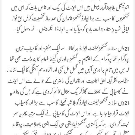
انٹرنیشل بلائینڈ آرچر شامل ہیں اس ایونٹ کی ایک اور خاص بات کہ اس میں
گکھڑوں کا سب سے بڑا ایوارڈ گکھڑ خاندان کی عہد ساز شخصیت کرنل حق نواز
کیانی شہید (ستارہ جرات بار) کو دیا گیا اور یہ ایوارڈ انکے بیٹوں نے وصول کیا۔
21واں سالانہ گکھڑ ٹیلنٹ ایوارڈ ہر لحاظ سے ایک منفرد اور کامیاب ترین
پروگرام تھا پروگرام کے اختتام پہ گکھڑ برادری کیلئے طعام کا بندوبست بھی تھا
کہ جس میں تمام برادری آپس میں گھل مل گئی اور اتحاد و ہم آہنگی کا ایک شاندار
مظاہرہ نظر آیا۔ اپنی افادیت اور خاندان کی حاضری کے حوالے سے اس ایونٹ
نے کامیابی کے جھنڈے گاڑ کر ایک مثال قائم کر دی ہے کہ جس کی بناء پہ
21ویں سالانہ گکھڑ ٹیلنٹ ایوارڈ کو بلاشبہ قبیلے کا سب سے بڑا اور کامیاب
ایونٹ قرار دیا جا رہا ہے اور اس ایونٹ کی کامیابی نے ایک مرتبہ پھر یہ مہر
ثبت کر دی ہے کہ پاکستان گکھڑ فیڈریشن ہی ایک ایسی باصلاحیت، پروقار،