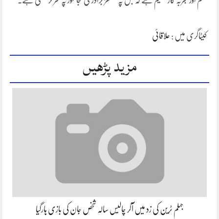
منظم اور تجربہ کار تنظیم ہے کہ جس پہ گکھڑ برادری بجا طور پہ فخر کر سکتی ہے۔
کیٹاگری میں :
علاقائی
مزید پڑھیں
جہلم ٹرین کی زد میں آکر چالیس سالہ شخص جان کی بازی ہارگیا