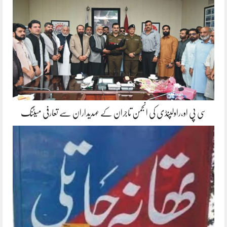
سی پی او،راولپنڈی کی انجمن تاجران کے عہدیداران سے تعارفی میٹنگ