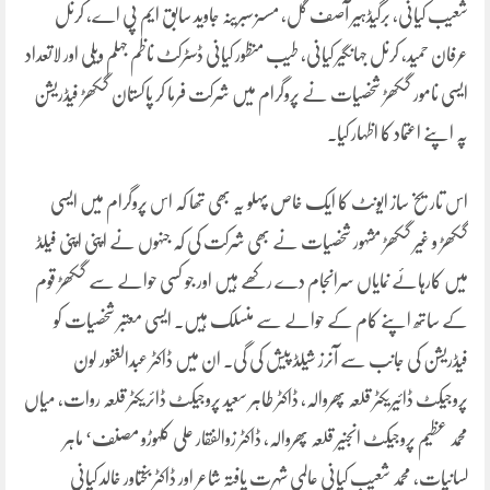
شعیب کیانی، برگیڈہیر آصف گل، مسسز سبرینہ جاوید سابق ایم پی اے، کرنل
عرفان حمید، کرنل جہانگیر کیانی، طیب منظور کیانی ڈسٹرکٹ ناظم جہلم ویلی اور لاتعداد
ایسی نامور گکھڑ شخصیات نے پروگرام میں شرکت فرما کر پاکستان گکھڑ فیڈریشن
پہ اپنے اعتماد کا اظہار کیا۔
اس تاریخ ساز ایونٹ کا ایک خاص پہلو یہ بھی تھا کہ اس پروگرام میں ایسی
گکھڑ و غیر گکھڑ مشہور شخصیات نے بھی شرکت کی کہ جنہوں نے اپنی اپنی فیلڈ
میں کارہائے نمایاں سرانجام دے رکھے ہیں اور جو کسی حوالے سے گکھڑ قوم
کے ساتھ اپنے کام کے حوالے سے منسلک ہیں۔ ایسی معتبر شخصیات کو
فیڈریشن کی جانب سے آنرز شیلڈ پیش کی گی۔ ان میں ڈاکٹر عبدالغفور لون
پروجیکٹ ڈائیریکٹر قلعہ پھروالہ، ڈاکٹر طاہر سعید پروجیکٹ ڈائریکٹر قلعہ روات، میاں
محمد عظیم پروجیکٹ انجنیر قلعہ پھروالہ، ڈاکٹر زوالفقار علی کلہوڑو مصنف‘ ماہر
لسانیات، محمد شعیب کیانی عالمی شہرت یافتہ شاعر اور ڈاکٹر بختاور خالد کیانی