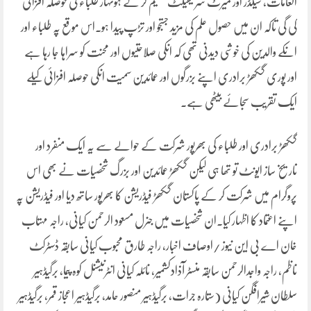
انعامات، شیلڈز اور میرٹ سرٹیفیکٹ تقسیم کر کے ہونہار طلباء کی حوصلہ افزائی
کی گی تاکہ ان میں حصول علم کی مزید جستجو اور تڑپ پیدا ہو۔اس موقع پہ طلباء اور
انکے والدین کی خوشی دیدنی تھی کہ انکی صلاحتیوں اور محنت کو سراہا جا رہا ہے
اور پوری گکھڑ برادری اپنے بزرگوں اور عمائدین سمیت انکی حوصلہ افزائی کیلے
ایک تقریب سجائے بیٹھی ہے۔
گکھڑ برادری اور طلباء کی بھرپور شرکت کے حوالے سے یہ ایک منفرد اور
تاریخ ساز ایونٹ تو تھا ہی لیکن گکھڑ عمائدین اور بزرگ شخصیات نے بھی اس
پروگرام میں شرکت کر کے پاکستان گکھڑ فیڈریشن کا بھرپور ساتھ دیا اور فیڈریشن پہ
اپنے اعتماد کا اظہار کیا۔ان شخصیات میں جنرل مسعود الرحمن کیانی، راجہ مہتاب
خان اے بی این نیوز /اوصاف اخبار، راجہ طارق محبوب کیانی سابقہ ڈسٹرکٹ
ناظم، راجہ واجدالرحمن سابقہ منسٹر آذادکشمیر، نائلہ کیانی انٹرنیشنل کوہ پیما، برگیڈہیر
سلطان شیرافگن کیانی (ستارہ جرات، برگیڈہیر منصور حامد، برگیڈہیر اعجاز قمر، برگیڈہیر