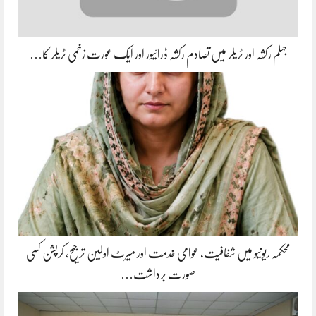
جہلم رکشہ اور ٹریلر میں تصادم رکشہ ڈرائیور اور ایک عورت زخمی ٹریلر کا…
محکمہ ریونیو میں شفافیت، عوامی خدمت اور میرٹ اولین ترجیح، کرپشن کسی
صورت برداشت…