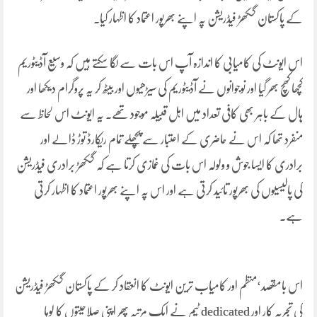
کے پاکستان گکھڑ فیڈریشن پہ اپنے بھرپور اعتماد کا اظہار کیا۔
اس ایونٹ کی کامیابی کا اندازہ آپ اس بات سے لگا سکتے ہیں کہ وسیع آڈیٹوریم
کچھا کھچ بھر گیا اور نوجوانوں نے آڈیٹوریم کی سیڑھیوں اور بیٹھ کر یہ پروگرام دیکھا اور
ہال کے باہر بھی کافی تعداد میں اہل قبیلہ موجود تھے۔ یہ ایونٹ اس لحاظ سے
منفرد تھا کہ اس نے حاضری کے اعتبار سے پچھلے تمام ریکارڈ توڑ ڈالے اور
برادری کا ایسا جوش و ولولہ اس بات کی غمازی کرتا ہے کہ گکھڑ برادری فیڈریشن
کی پالیسیوں کی بھرپور تائید کرتی ہے اور اس پہ اپنے بھرپور اعتماد کا اظہار کرتی
ہے۔
اس بامقصد‘منظم اور کامیاب ترین ایونٹ کا انعقاد کر کے پاکستان گکھڑ فیڈریشن
کی تجربہ کار اور dedicated ٹیم نے ایک مرتبہ پھر اپنی صلاحیتوں کا لوہا