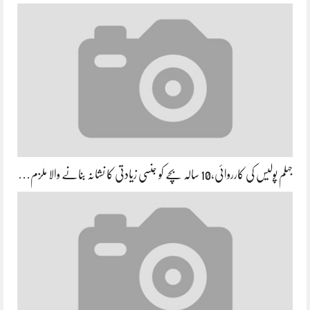
جہلم پولیس کی کارروائی،10 سالہ بچے کو جنسی زیادتی کا نشانہ بنانے والا ملزم…