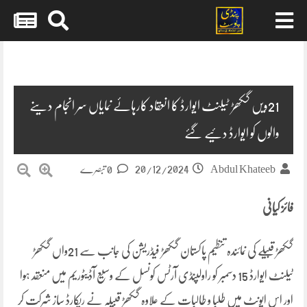
Skip
to
content
21ویں گکھڑ ٹیلنٹ ایوارڈ کا انعقاد کارہائے نمایاں سر انجام دینے
والوں کو ایوارڈ دئیے گئے
20/12/2024
Abdul Khateeb
0 تبصرے
فائز کیانی
گکھڑ قبیلے کی نمائندہ تنظیم پاکستان گکھڑ فیڈریشن کی جانب سے 21واں گکھڑ
ٹیلنٹ ایوارڈ 15 دسمبر کو راولپنڈی آرٹس کونسل کے وسیع آڈیٹوریم میں منعقد ہوا
اور اس ایونٹ میں طلبا و طالبات کے علاوہ گکھڑ قبیلہ نے ریکارڈ ساز شرکت کر