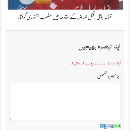
تھانہ جاتلی ،قتل اور ضرر کے مقدمہ میں مطلوب اشتہاری گرفتار
اپنا تبصرہ بھیجیں
آپکا ای میل ایڈریس شائع نہیں کیا جائے گا
اپنا تبصرہ لکھیں