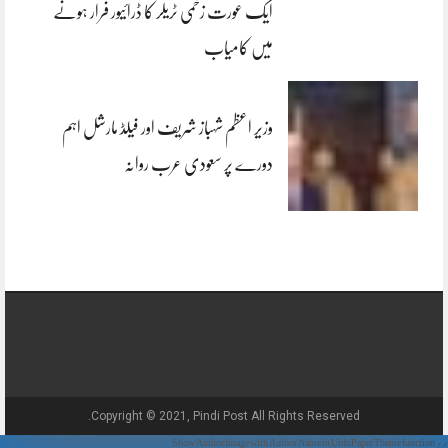
ایک عورت زخمی ٹریلر کا ڈرائیور فرار ہونے
میں کامیاب
وزیر اعظم شہباز شریف اور فیلڈ مارشل اہم
دورے پر سعودی عرب روانہ
Copyright © 2021, Pindi Post All Rights Reserved.
// Show Author Image with Author Name in UrduPaper Theme function