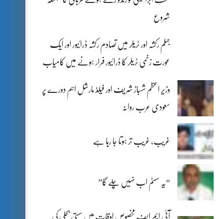
شروع
جہلم رکشہ اور ٹریلر میں تصادم رکشہ ڈرائیور اور ایک
عورت زخمی ٹریلر کا ڈرائیور فرار ہونے میں کامیاب
وزیر اعظم شہباز شریف اور فیلڈ مارشل اہم دورے پر
سعودی عرب روانہ
غریب، غریب تر ہوتا جا رہا ہے
“یہ سسٹم اب نہیں چلے گا”
آئی ایم ایف مخصوص اوقات میں سستی بجلی کی