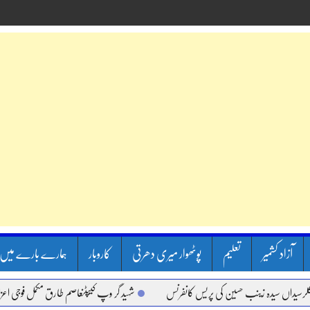
آزاد کشمیر
تعلیم
پوٹھوار میری دھرتی
کاروبار
ہمارے بارے میں
 سیدہ زینب حسین کی پریس کانفرنس
شہید گر وپ کیپٹنعاصم طارق مکمل فوجی اعزاز کے سات