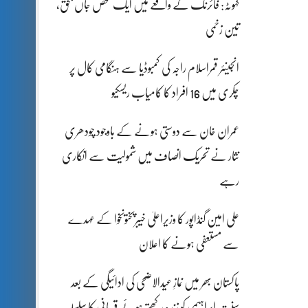
کہوٹہ: فائرنگ کے واقعے میں ایک شخص جاں بحق،
تین زخمی
انجینئر قمراسلام راجہ کی کمبوڈیا سے ہنگامی کال پر
چکری میں 16 افراد کا کامیاب ریسکیو
عمران خان سے دوستی ہونے کے باوجود چودھری
نثار نے تحریک انصاف میں شمولیت سے انکاری
رہے
علی امین گنڈاپور کا وزیراعلیٰ خیبرپختونخوا کے عہدے
سے مستعفی ہونے کا اعلان
پاکستان بھر میں نمازِ عیدالاضحی کی ادائیگی کے بعد
سنتِ ابراہیمی کو زندہ رکھتے ہوئے قربانی کا سلسلہ