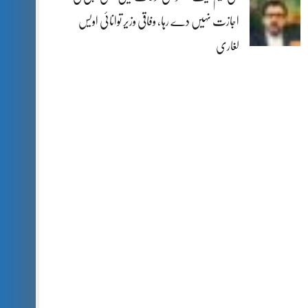
اجازت نہیں دے رہا، وفاقی وزیر توانائی اویس
لغاری