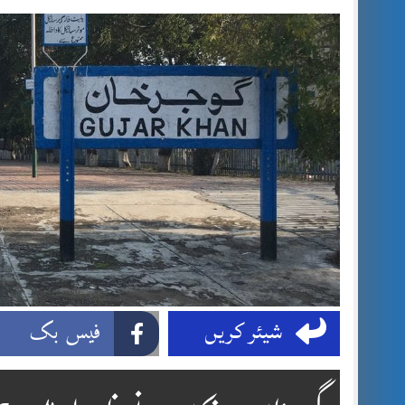
شیئر کریں
فیس بک