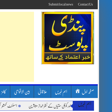
Skip
Submit local news
Contact Us
to
content
صفحہ اول
اہم خبریں
علاقائی
بین الاقوامی
کالمز
اہم خبریں
 بارشیں، لینڈ سلائیڈنگ اور کوٹلی ستیاں کے نظر انداز متاثرین
اسسٹنٹ کمشنر کلرسیداں