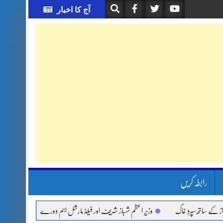
آج کا اخبار
رابطہ کریں
ھ سپردِ خاک
وزیر اعظم شہباز شریف اور فیلڈ مارشل اہم دورے پر سعودی عرب روانہ