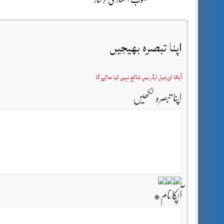
اپنا تبصرہ بھیجیں
آپکا ای میل ایڈریس شائع نہیں کیا جائے گا
اپنا تبصرہ لکھیں
آپکا نام
*