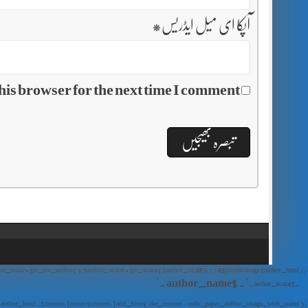
آپکا ای میل ایڈریس
*
his browser for the next time I comment.
// Show Author Image with Author Name in UrduPaper Theme function urdu_paper_author_image_with_name($content) { if (is_single()) { $author_id = get_the_author_meta('ID'); $author_name = get_the_author(); $author_avatar = get_avatar($author_id, 48); // 48px size image $author_html = '
' . $author_name . '
' . $author_avatar . '
'; return $author_html . $content; } return $content; } add_filter('the_content', 'urdu_paper_author_image_with_name');