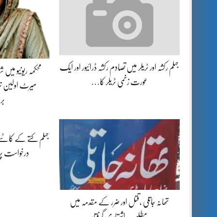
جہلم رکشہ اور ٹریلر میں تصادم رکشہ ڈرائیور اور ایک
محکمہ ریونیو میں
عورت زخمی ٹریلر کا…
میرٹ اولین تر
بر
جہلم کتے کے کاٹنے
درخواست پ
تھانہ جاتلی ،قتل اور ضرر کے مقدمہ میں
مطلوب اشتہاری گرفتار