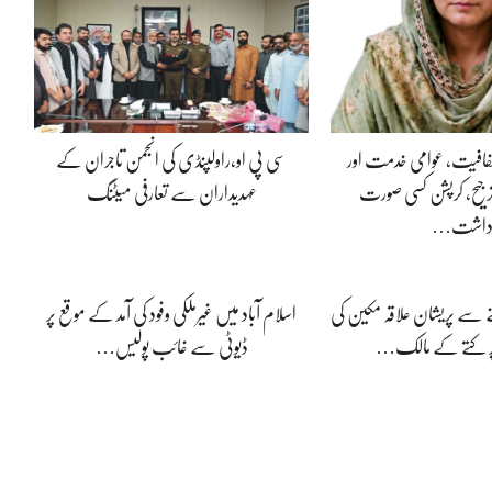
 شفافیت، عوامی خدمت اور
سی پی او،راولپنڈی کی انجمن تاجران کے
جیح، کرپشن کسی صورت
عہدیداران سے تعارفی میٹنگ
داشت…
 سے پریشان علاقہ مکین کی
اسلام آباد میں غیرملکی وفود کی آمد کے موقع پر
ر کتے کے مالک…
ڈیوٹی سے غائب پولیس…