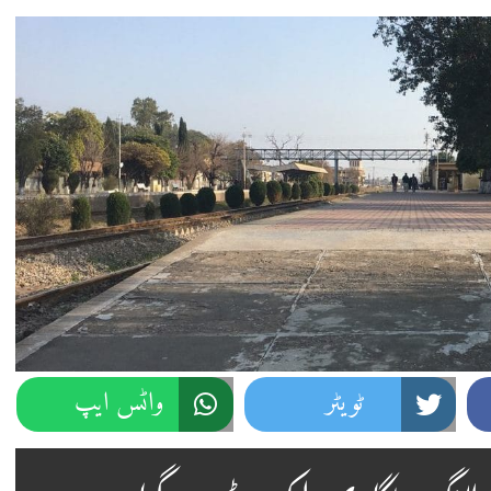
ٹویٹر
واٹس ایپ