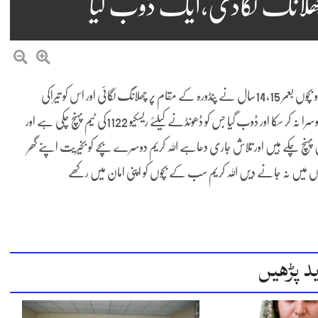
چھلانگ لگادی،ایک ڈوب گیا
گوجرخان (پنڈی پوسٹ نیوز) نیو میٹرو سٹی گوجرخان سے ملحقہ کینال میں دو بچوں بعمر 14,15سال نے پنڈورہ کے مقام پر چھلانگ لگائی اور اس کو تیراکی
کرتے ہوئے کراس کرنے کی کوشش کی ایک بچہ تو نالے کو عبور کر گیا مگر دوسرا نہ کر سکا اور ڈوب گیا جس کو ڈھونڈنے کیلئے ریسکیو 1122کی ٹیم پہنچ چکی ہے اور
پہنچ چکے ہیں اور تلاش جاری دعاہے اللہ کریم دوسرے بچے کو بخیریت اپنے گھر
ں میں نہ جانے دیں اللہ کریم سب کے بچوں کو اپنی امان میں رکھے
د پڑھیں