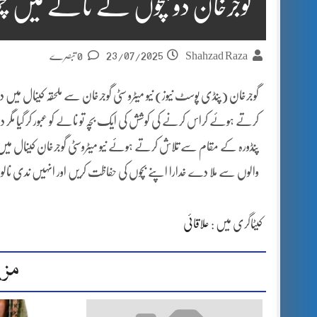
گوجرخان دو بچوں نے نالے میں 
23/07/2025
Shahzad Raza
0 تبصرے
پنڈورہ کے مقام سے تلاش کرتے ہوئے نیو میٹروسٹی گوجرخان کینال میں 
والوں سے ملا دے خدارا اپنے بچوں کی حفاظت کریں اور انہیں ندی نالو
کیٹاگری میں :
علاقائی
مزی