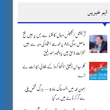
اہم خبریں
آرٹیفشل انٹلیجنس دجال کا فتنہ ہے جس پر ہمیں فتح
حاصل ہو گی،AI پر اندھے اعتماد کی وجہ سے ہمیں
خطرات لاحق ہیں پروفیسر احمد رفیق
کلرسیداں ڈکیتی‘ڈاکو1 کروڑ کے طلائی زیورات لے
اڑے
بھون نلہ میں افسوسناک حادثہ — بزرگ شخص پلی
سے گر کر نالے میں بہہ گیا