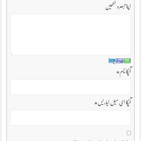
اپنا تبصرہ لکھیں
آپکا نام
*
آپکا ای میل ایڈریس
*