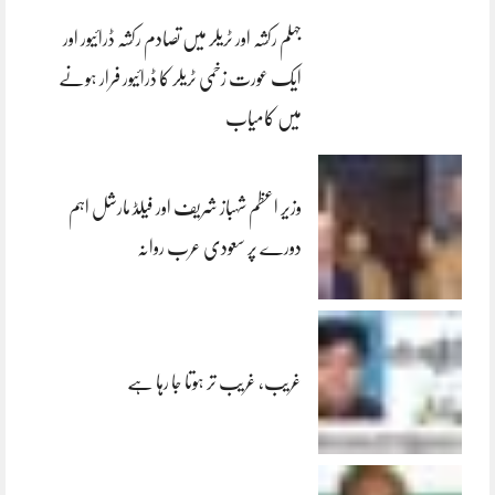
جہلم رکشہ اور ٹریلر میں تصادم رکشہ ڈرائیور اور
ایک عورت زخمی ٹریلر کا ڈرائیور فرار ہونے
میں کامیاب
وزیر اعظم شہباز شریف اور فیلڈ مارشل اہم
دورے پر سعودی عرب روانہ
غریب، غریب تر ہوتا جا رہا ہے