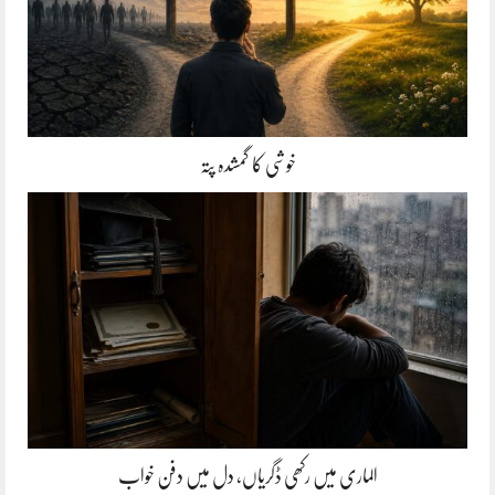
خوشی کا گمشدہ پتہ
الماری میں رکھی ڈگریاں، دل میں دفن خواب