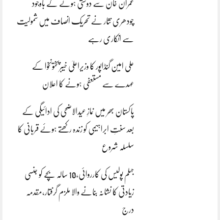
عمران خان سے دوستی ہونے کے باوجود
چودھری نثار نے تحریک انصاف میں شمولیت
سے انکاری رہے
علی امین گنڈاپور کا وزیراعلیٰ خیبرپختونخوا کے
عہدے سے مستعفی ہونے کا اعلان
پاکستان بھر میں نمازِ عیدالاضحی کی ادائیگی کے
بعد سنتِ ابراہیمی کو زندہ رکھتے ہوئے قربانی کا
سلسلہ شروع
جہلم پولیس کی کارروائی،10 سالہ بچے کو جنسی
زیادتی کا نشانہ بنانے والا ملزم گرفتار،مقدمہ
درج