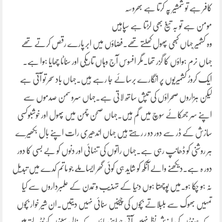
کافر ہے تو شمشیر پہ کرتا ہے بھروسہ
مومن ہے تو بہ تیغ بھی لڑتا ہے سپاہیں
وہ کشمیر جہاں کبھی پھول کھلتے تھے۔فضاؤں میں ابر پارے رقص کرتے تھے
جہاں نرم ہواؤں کا گزر تھا۔مگر افسوس آج وہاں تاریکی اور سناٹا چھایا ہوا ہے۔
ایک کروڑ کشمیریوں پر انگارے برسائے جا رہے ہیں۔جہاں باد سحر تو آتی ہے
لیکن ہزاروں صحراؤں کی تپش ساتھ لاتی ہے۔جہاں سرو سمن صدموں سے
اپنے سر جھکائے سوچ میں گم ہیں۔جہاں صحن چمن میں پھول اور خوشبوکسی
سازش کے ڈر سے دور دو ر رہتے ہیں جہاں اندھیری رات اپنے بال بکھیرے
ہر روشنی کو ڈھانپ رہی ہے۔جہاں راتوں کی تنہائی اور دنوں کو بے بسی کا دور
دور ہ ہے۔دیکھنے والے آنکھ کو شاید ہی کوئی گھر ایساملے جو ماتم کدے میں تبدیل
نہ ہو چکا ہو۔میں پوچھتا ہوں دنیا کے تہذیب و تمدن کے علمبرداروں سے کیا
تمہیں بھوک سے بلبلاتے بچوں کی چیخیں سنائی نہیں دیتیں۔ان شیر خوار بچوں