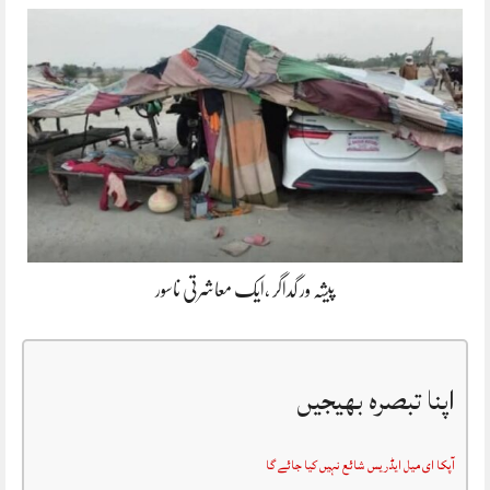
پیشہ ور گداگر ،ایک معاشرتی ناسور
اپنا تبصرہ بھیجیں
آپکا ای میل ایڈریس شائع نہیں کیا جائے گا