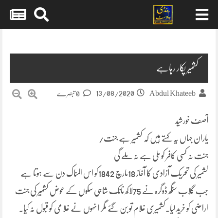
Skip
to
content
کشمیر پکار رہاہے
13/08/2020
Abdul Khateeb
0 تبصرے
آصف خورشید
یاران جہاں یہ کہتے ہیں کہ کشمیر ہے جنت/
جنت نہ کسی کافر کو ملی ہے نہ ملے گی
کشمیر کی تحریک آزادی کا آغاز 18مارچ 1842کو اس المناک دن سے ہوتا ہے
جب گلاب سنگھ ڈوگرہ نے 75لاکھ نانک شاہی سکوں کے عوض کشمیر کی جنت
اراضی کو خرید لیا۔کشمیری غلام تو بن گئے مگر ا نہوں نے غلا می کو قبول نہ کیا۔