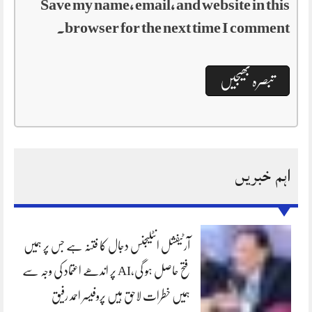
Save my name, email, and website in this
browser for the next time I comment.
اہم خبریں
آرٹیفشل انٹلیجنس دجال کا فتنہ ہے جس پر ہمیں
فتح حاصل ہو گی،AI پر اندھے اعتماد کی وجہ سے
ہمیں خطرات لاحق ہیں پروفیسر احمد رفیق