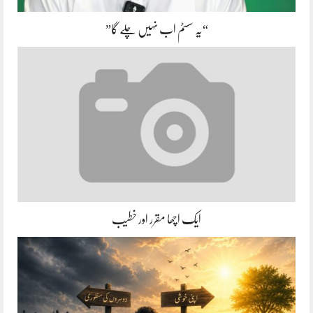
“یہ سسٹم اب نہیں چلے گا”
ایک اچھا مقرر اور خطیب