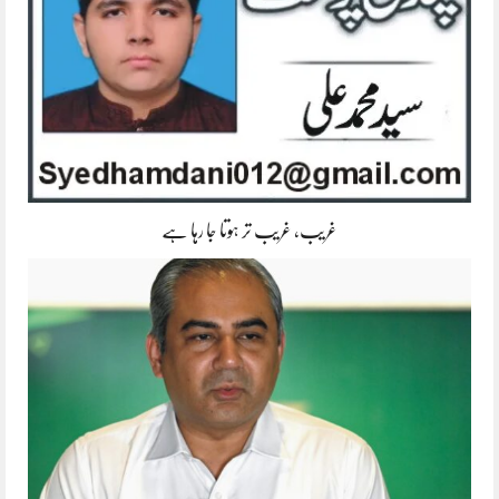
غریب، غریب تر ہوتا جا رہا ہے