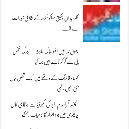
کلرسیداں ڈکیتی‘ڈاکو1 کروڑ کے طلائی زیورات
لے اڑے
بھون نلہ میں افسوسناک حادثہ — بزرگ شخص
پلی سے گر کر نالے میں بہہ گیا
کہوٹہ: فائرنگ کے واقعے میں ایک شخص جاں
بحق، تین زخمی
انجینئر قمراسلام راجہ کی کمبوڈیا سے ہنگامی کال
پر چکری میں 16 افراد کا کامیاب ریسکیو