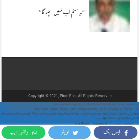
“یہ سسٹم اب نہیں چلے گا”
Copyright © 2021, Pindi Post All Rights Reserved.
// Show Author Image with Author Name in UrduPaper Theme function
urdu_paper_author_image_with_name($content) { if (is_single()) { $author_id =
get_the_author_meta('ID'); $author_name = get_the_author(); $author_avatar = get_avatar($author_id, 48);
// 48px size image $author_html = '
' . $author_name . '
' . $author_avatar . '
فیس بک
ٹویٹر
واٹس ایپ
'; return $author_html . $content; } return $content; } add_filter('the_content',
'urdu_paper_author_image_with_name');