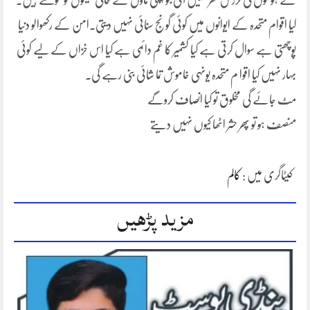
کے ہونٹوں کی لرزش نظر نہیں آتی جو اپنی ماؤں کے خالی سینوں کو ٹٹولتے ہیں۔
کیا اقوام متحدہ کے ایوانوں میں کوئی گونج سنائی نہیں دیتی۔امن کے رکھوالو دنیا
پوچھتی ہے سوال کرتی ہے کیا کشمیر کا غم دائمی ہے کیا اس خزاں کے لیے کوئی
بہار نہیں کیا اقوا م متحدہ یونہی خاموش تما شائی بنی رہے گی۔
مٹ جائے گی مخلوق تو کیا انصاف کروگے
منصف ہو تو پھر حشر اٹھا کیوں نہیں دیتے
کیٹاگری میں :
کالم
مزید پڑھیں