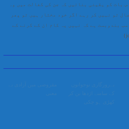
س بات کو یقینی بنائیں کہ جن کی کفالت میں وہ
ال تو نہیں کر رہے اگر خود مختار ہیں تو پھر
سب بندوبست ہے کہ نہیں یہ کام ان کے کرنے کے
بےروزگاری نوجوانوں
مقروضی میں آزادی بے
کے سامنے اژدھا بن کر
معنی
کھڑی ہو چکی