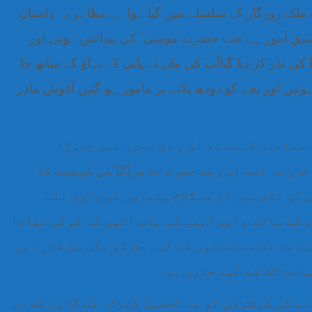
 ملک روزگار کے سلسلے میں گیا ہوا ہے بظاہر یہ داستان
 سبق آموز ہے جب حضرت موسی ؑ کی پیدائش ہوئی اور
ی نذر کر دیا گیاآپ کی ماں نے پانی کے بہاؤ کے ساتھ جا
ئیں اور بچے کو دودھ پلانے پر مامور ہو گئیں آغوش مادر
اسماعیل کے ساتھ لق و دق صحرا میں چھوڑا
ثارنہ تھے اس وقت حجرت حاجرہؓ کی کیفیت کا
کی تلاش میں ان سنگلاخ پتھروں کو پاؤں تلے
 کے ساتھ واپس اپنے کے پاس آتیں کہ کوئی مبادا
یامت تک مسلمانوں کے لیے حج کو رکن بن گئی اور
یامت تک کے لیے جاری ہوا
نے کی کوشش کی تو یہ تحصیل کہوٹہ کے گاؤں کے ہر