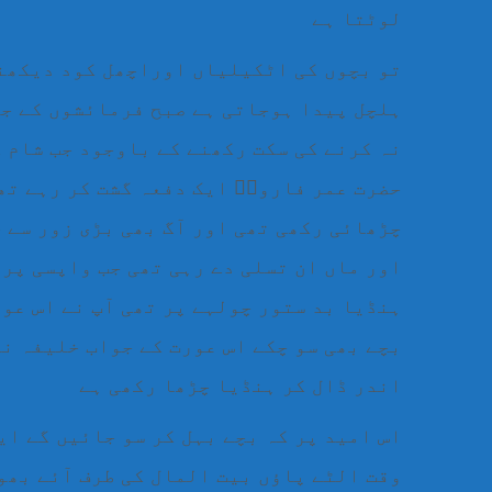
لوٹتا ہے
تو بچوں کی اٹکیلیاں اوراچھل کود دیکھنے
ہلچل پیدا ہوجاتی ہے صبح فرمائشوں کے جل
نہ کرنے کی سکت رکھنے کے باوجود جب شام ک
حضرت عمر فاروقؓ ایک دفعہ گشت کر رہے تھ
چڑھائی رکھی تھی اور آگ بھی بڑی زور سے چ
اور ماں ان تسلی دے رہی تھی جب واپسی پر 
ہنڈیا بد ستور چولہے پر تھی آپ نے اس عور
بچے بھی سو چکے اس عورت کے جواب خلیفہ ن
اندر ڈال کر ہنڈیا چڑھا رکھی ہے
اس امید پر کہ بچے بہل کر سو جائیں گے ای
وقت الٹے پاؤں بیت المال کی طرف آئے بھو