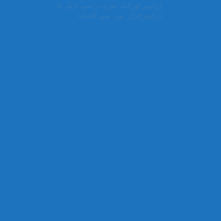
ڈرائیور اور ایک عورت زخمی ٹریلر کا
ڈرائیور فرار ہونے میں کامیاب