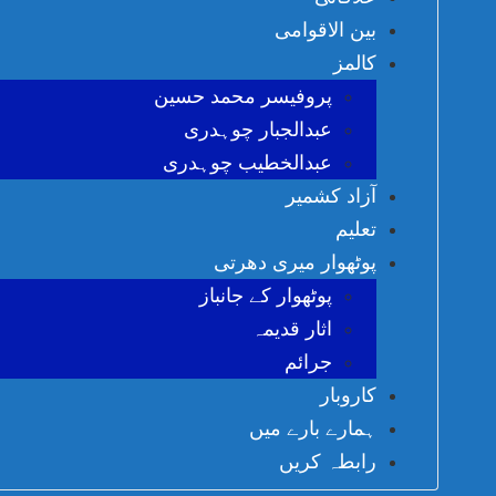
بین الاقوامی
کالمز
پروفیسر محمد حسین
عبدالجبار چوہدری
عبدالخطیب چوہدری
آزاد کشمیر
تعلیم
پوٹھوار میری دھرتی
پوٹھوار کے جانباز
اثار قدیمہ
جرائم
کاروبار
ہمارے بارے میں
رابطہ کریں