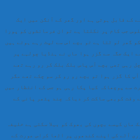
 کے قابل ہوتی ہے اور گھر کے آنگن میں ایک
وس جب کام پر نکلتا ہے تو ان فرمائشوں کو پورا
و گھر لو ٹتا ہے تو بچے اس سے لپٹ رہے ہوتے ہیں
ے ایک جگہ سے گزر ہوا ماں نے ہنڈیا چولہے پر
ل رہی تھی بچے آس پاس بلک بلک کر رو رہے تھے
آپ کا گزر ہوا تو بچے رو رو کر سو چکے تھے مگر
ت سے پوچھاکہ کیا پکا رہی ہو جس کے انتظار میں
ے وقت کوبھی ساکت کر دیاکہ چند پتھر پانی کے
ک ماں کیسے بچوں کی بھوک کو بہلا سکتی ہے خلیفہ
ری آٹے کی اپنے کندھوں پر اٹھا کراس عورت کے