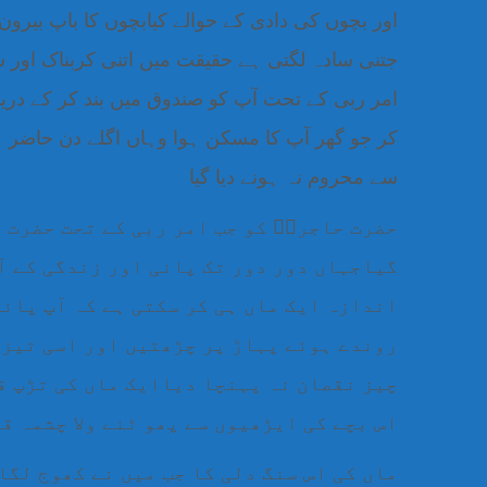
اور بچوں کی دادی کے حوالے کیابچوں کا باپ بیرون
جتنی سادہ لگتی ہے حقیقت میں اتنی کربناک اور
امر ربی کے تحت آپ کو صندوق میں بند کر کے دریا ک
کر جو گھر آپ کا مسکن ہوا وہاں اگلے دن حاضر ہو
سے محروم نہ ہونے دیا گیا
حضرت حاجرہؓ کو جب امر ربی کے تحت حضرت 
گیاجہاں دور دور تک پانی اور زندگی کے آ
اندازہ ایک ماں ہی کر سکتی ہے کہ آپ پانی 
روندے ہوئے پہاڑ پر چڑھتیں اور اسی تیزی
چیز نقصان نہ پہنچا دیاایک ماں کی تڑپ ق
اس بچے کی ایڑھیوں سے پھو ٹنے ولا چشمہ ق
ماں کی اس سنگ دلی کا جب میں نے کھوج لگا