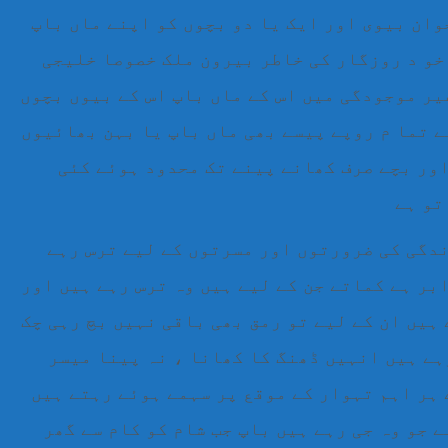
وان بیوی اور ایک یا دو بچوں کو اپنے ماں باپ
 خو د روزگار کی خاطر بیرون ملک خصوصا خلیجی
یر موجودگی میں اس کے ماں باپ اس کے بیوں بچوں
ے تما م روپے پیسے بھی ماں باپ یا بہن بھائیوں
اور بچے صرف کھانے پینے تک محدود ہوئے کئی
تو ہے
ندگی کی ضرورتوں اور مسرتوں کے لیے ترس رہے
بر ہے کماتے جن کے لیے ہیں وہ ترس رہے ہیں اور
ہیں ان کے لیے تو رمق بھی باقی نہیں بچ رہی چک
ہے ہیں انہیں ڈھنگ کا کھانا ، نہ پینا میسر
 ہر اہم تہوار کے موقع پر سہمے ہوئے رہتے ہیں
 جو وہ جی رہے ہیں باپ جب شام کو کام سے گھر