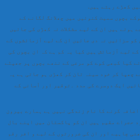
یں کھڑے رہتے ہیں.
کے بچوں سمیت کنوئیں میں چھلانگ لگانے کے
 ہوتے ہیں ان کے لیے مشکلات نہ کھڑی کی جائیں
 کو سزائیں نہ دی جائیں ان کے لیے آزمائشوں کے
کے لیے آزمائش ہیں کیا یہ کم ہے کہ ان بچوں کی
ے کیا کبھی کوے کو مرغی کے ننھے بچوں پر جھپٹے
ے چھپا کر خود سینہ تان کر کھڑی ہو جاتی ہے یہ
ئیں ایک دوسرے کی مدد ۔توقیر اور آسانی کے
 اضافہ کرنے کا نام زندگی نہیں ہے ہمارے بیرون
د حجراے مقیم ہیں ان کو پاکستان میں اپنے بال
نی چاہیے اور ان کی ضرورتوں کے لیے و افر رقم