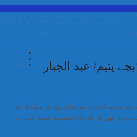
ی کے خلاف جماعت اسلامی کا دھرنا، شہریوں کی بڑی تعداد کی شرکت**
وزیر ا
دے رہا، وفاقی وزیر توانائی اویس لغاری
جموں 6 تحریک شاد باد کا عبدالخطیب چودھری کی حمایت کا اعلان
ا بہادر سپوت وطن کی حرمت پر قربان
ڈپٹی کمشنر راولپنڈی کیپٹن(ر) ندیم 
مون سون بارشی
فیس بک
ٹویٹر
چے یتیم/ عبد الجبار
واٹس ایپ
 خبر مختلف اخبارات میں شائع ہوئی کہ سنگ دل ماں
ی میز پر چھوڑ کر چلی گئی اسسٹنٹ کمشنز کہوٹہ نے