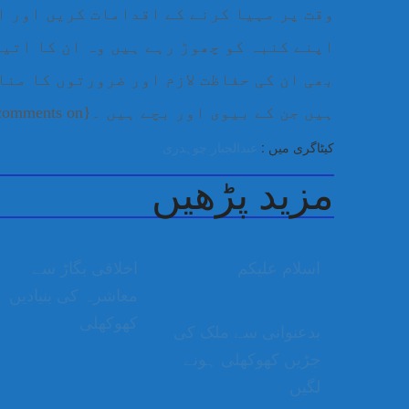
وقت پر مہیا کرنے کے اقدامات کریں اور ا
اپنے کنبہ کو چھوڑ رہے ہیں وہ ان کا اتیص
بھی ان کی حفاظت لازم اور ضرورتوں کا منا
ہیں جن کے بیوی اور بچے ہیں ۔{jcomments on}
کیٹاگری میں :
عبدالجبار چوہدری
مزید پڑھیں
اسلام علیکم
اخلاقی بگاڑ سے
معاشرہ کی بنیادیں
کھوکھلی
بدعنوانی سے ملک کی
جڑیں کھوکھلی ہونے
لگیں