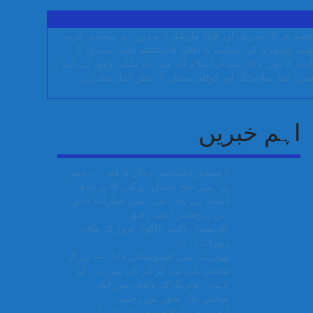
عظم شہباز شریف اور فیلڈ مارشل اہم دورے پر سعودی عرب
قائداعظم نامی شہری کا
ناصر کا دورہء کلرسیداں
اسلام آباد میں غیرملکی وفود کی آمد کے
ں، لینڈ سلائیڈنگ اور کوٹلی ستیاں کے نظر انداز متاثرین
اہم خبریں
آرٹیفشل انٹلیجنس دجال کا فتنہ ہے جس
پر ہمیں فتح حاصل ہو گی،AI پر اندھے
اعتماد کی وجہ سے ہمیں خطرات لاحق
ہیں پروفیسر احمد رفیق
کلرسیداں ڈکیتی‘ڈاکو1 کروڑ کے طلائی
زیورات لے اڑے
بھون نلہ میں افسوسناک حادثہ — بزرگ
شخص پلی سے گر کر نالے میں بہہ گیا
کہوٹہ: فائرنگ کے واقعے میں ایک
شخص جاں بحق، تین زخمی
انجینئر قمراسلام راجہ کی کمبوڈیا سے