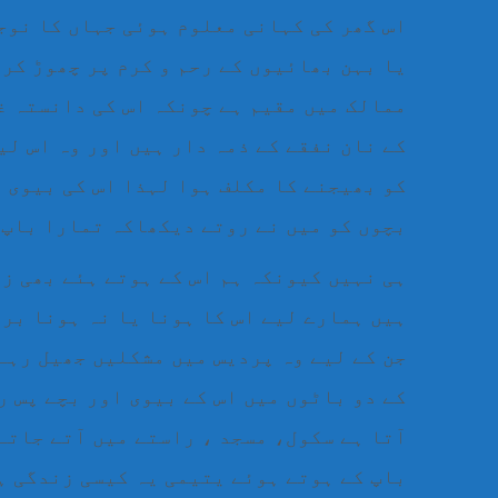
اس گھر کی کہانی معلوم ہوئی جہاں کا نوج
یا بہن بھائیوں کے رحم و کرم پر چھوڑ کر
ممالک میں مقیم ہے چونکہ اس کی دانستہ غ
کے نان نفقے کے ذمہ دار ہیں اور وہ اس لی
کو بھیجنے کا مکلف ہوا لہذا اس کی بیوی 
بچوں کو میں نے روتے دیکھاکہ تمارا باپ 
ہی نہیں کیونکہ ہم اس کے ہوتے ہئے بھی ز
ہیں ہمارے لیے اس کا ہونا یا نہ ہونا برا
جن کے لیے وہ پردیس میں مشکلیں جھیل رہے 
کے دو باٹوں میں اس کے بیوی اور بچے پس ر
آتا ہے سکول، مسجد ، راستے میں آتے جاتے
باپ کے ہوتے ہوئے یتیمی یہ کیسی زندگی ہے