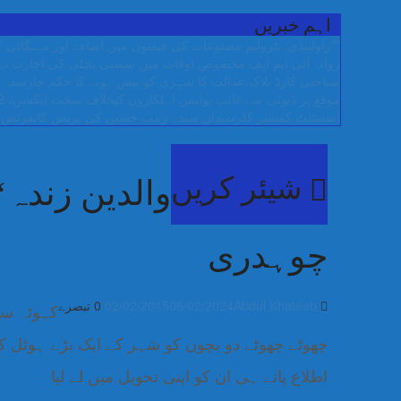
اہم خبریں
**راولپنڈی: پٹرولیم مصنوعات کی قیمتوں میں اضافے اور مہنگائ
روانہ
آئی ایم ایف مخصوص اوقات میں سستی بجلی کی اجازت نہیں 
شناختی کارڈ بلاک،عدالت کا شہری کو پیش ہونے کا حکم
چارسدہ ک
موقع پر ڈیوٹی سے غائب پولیس اہلکاروں کیخلاف سخت ایکشن، 2 اے ایس آئی سمیت 12 اہلکاروں کو نوکری سے فارغ کردیا گیا۔
اسسٹنٹ کمشنر کلرسیداں سیدہ زینب حسین کی پریس کانفرنس
شیئر کریں
والدین زندہ‘ب
چوہدری
Abdul Khateeb
06/02/2024
02/02/2015
0 تبصرے
کہوٹہ سے
چھوٹے چھوٹے دو بچوں کو شہر کے ایک بڑے ہوٹل ک
اطلاع پاتے ہی ان کو اپنی تحویل میں لے لیا