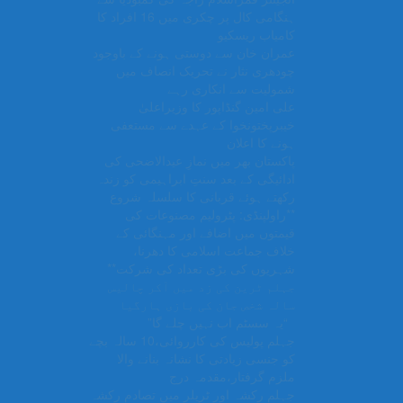
ہنگامی کال پر چکری میں 16 افراد کا
کامیاب ریسکیو
عمران خان سے دوستی ہونے کے باوجود
چودھری نثار نے تحریک انصاف میں
شمولیت سے انکاری رہے
علی امین گنڈاپور کا وزیراعلیٰ
خیبرپختونخوا کے عہدے سے مستعفی
ہونے کا اعلان
پاکستان بھر میں نمازِ عیدالاضحی کی
ادائیگی کے بعد سنتِ ابراہیمی کو زندہ
رکھتے ہوئے قربانی کا سلسلہ شروع
**راولپنڈی: پٹرولیم مصنوعات کی
قیمتوں میں اضافے اور مہنگائی کے
خلاف جماعت اسلامی کا دھرنا،
شہریوں کی بڑی تعداد کی شرکت**
جہلم ٹرین کی زد میں آکر چالیس
سالہ شخص جان کی بازی ہارگیا
“یہ سسٹم اب نہیں چلے گا”
جہلم پولیس کی کارروائی،10 سالہ بچے
کو جنسی زیادتی کا نشانہ بنانے والا
ملزم گرفتار،مقدمہ درج
جہلم رکشہ اور ٹریلر میں تصادم رکشہ