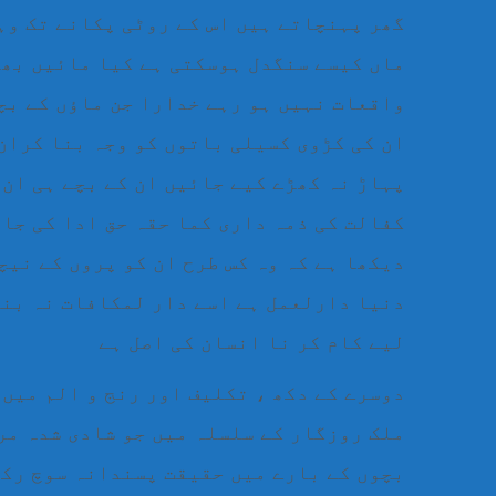
گھر پہنچاتے ہیں اس کے روٹی پکانے تک وہ
ماں کیسے سنگدل ہوسکتی ہے کیا مائیں بھو
واقعات نہیں ہو رہے خدارا جن ماؤں کے بچے
ان کی کڑوی کسیلی باتوں کو وجہ بنا کران
پہاڑ نہ کھڑے کیے جائیں ان کے بچے ہی ان 
کفالت کی ذمہ داری کما حقہ حق ادا کی جائ
دیکھا ہے کہ وہ کس طرح ان کو پروں کے نیچ
دنیا دارلعمل ہے اسے دار لمکافات نہ بنا
لیے کام کر نا انسان کی اصل ہے
دوسرے کے دکھ ، تکلیف اور رنج و الم میں
ملک روزگار کے سلسلہ میں جو شادی شدہ مر
بچوں کے بارے میں حقیقت پسندانہ سوچ رکھ