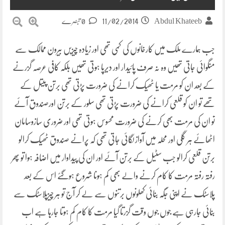
11/02/2014
Abdul Khateeb
0 تبصرے
جب ہمارے ملک میں کارخانوں کی کمی تھی اور زیادہ چیزیں بیرون ممالک سے
منگوائی جاتی تھیں وہ نہ صرف پائیدار اور دیرپا ہوتی تھیں بلکہ کافی عرصہ گزرنے
کے بعد ان کو مرمت یا ٹھیک کرانے کی ضرورت پڑتی تھی برتن پیتل کے
تھے تو ان کو قلعی کرانے کی ضرورت پڑتی تھی سلور کے برتن اورصندوق آئے
تو ان کی مرمت بھی کرنے کی ضرورت محسوس ہوتی تھی اور ضروری سازوسامان
اٹھائے ہر گلی اور محلہ میں آواز لگائی جاتی تھی کہ پرانے صندوق ٹھیک کرالو
برتن قلعی کرالو جب سٹیل کے برتن آئے اور ان کی پیداوار میں اضافہ ہوا تو پھر
رفتہ رفتہ مرمت کا کام کرنے والے بھی کم ہونا شروع ہوگئے اس کے بعد
پلاسٹک نے اپنی جگہ بنائی کھلونوں برتنوں سے لے کر آج تو ہر چیزپلاسٹک سے
بنائی جارہی ہے جوں جوں وقت گزرتا گیا مرمت کا کام کم ہوتا جارہا ہے اب