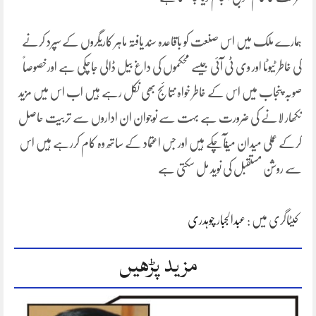
ہمارے ملک میں اس صنعت کو باقاعدہ سند یافتہ ماہر کاریگروں کے سپرد کرنے
کی خاطر ٹیوٹا اور وی ٹی آئی جیسے محکموں کی داغ بیل ڈالی جاچکی ہے اورخصوصاً
صوبہ پنجاب میں اس کے خاطر خواہ نتائج بھی نکل رہے ہیں اب اس میں مزید
نکھار لانے کی ضرورت ہے بہت سے نوجوان ان اداروں سے تربیت حاصل
کرکے عملی میدان میںآچکے ہیں اور جس اعتماد کے ساتھ وہ کام کررہے ہیں اس
سے روشن مستقبل کی نوید مل سکتی ہے
کیٹاگری میں :
عبدالجبار چوہدری
مزید پڑھیں