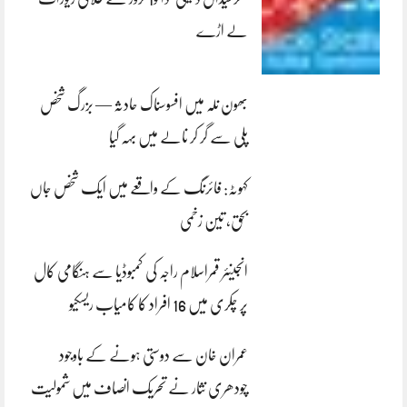
لے اڑے
بھون نلہ میں افسوسناک حادثہ — بزرگ شخص
پلی سے گر کر نالے میں بہہ گیا
کہوٹہ: فائرنگ کے واقعے میں ایک شخص جاں
بحق، تین زخمی
انجینئر قمراسلام راجہ کی کمبوڈیا سے ہنگامی کال
پر چکری میں 16 افراد کا کامیاب ریسکیو
عمران خان سے دوستی ہونے کے باوجود
چودھری نثار نے تحریک انصاف میں شمولیت