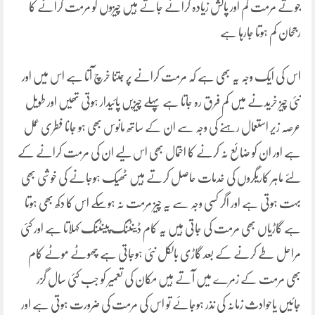
جوتے مرمت کم اور پالش زیادہ کرائے جاتے ہیں چیزوں کو مرمت کرانے کا
رجحان کم ہوتا جارہا ہے
اس کی ایک وجہ یہ بھی ہے کہ مرمت کرانے پر جتنا خرچ آتا ہے اس میں اور
نئی چیز خریدنے میں کم فرق رہ جاتا ہے پہلے چیزیں پائیدار ہوتی تھیں اور طویل
عرصہ زیر استعمال رہنے کی وجہ سے ان کے ساتھ مانوس بھی ہو جانا فطری عمل
ہے اور ان کو ضائع نہ کرنے کا احتمال بھی اس لیے ان کی مرمت کرانے کے
لئے ماہر کاریگروں کی خدمات حاصل کرتے ہیں ٹھیک ہوجانے کی خوشی بھی
بہت ہوتی ہے اور اگر کسی وجہ سے یہ چیز مرمت نہ ہوسکے اس کا دکھ بھی ہوتا
ہے گاڑیاں بھی مرمت کی جاتی ہیں یہ کام ڈینٹنگ پینٹنگ کہلاتا ہے اور کئی
مراحل طے کرنے کے بعد گاڑی بالکل نئی ہوجاتی ہے چھوٹے موٹے کام
بھی مرمت کے زمرے میں آتے ہیں مکان کی تعمیر کو جب کئی سال گزر
جائیں یاحوادث زمانہ کی نذر ہوجائے تو اس کی مرمت کی ضرورت ہوتی ہے اور