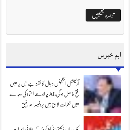
اہم خبریں
آرٹیفشل انٹلیجنس دجال کا فتنہ ہے جس پر ہمیں
فتح حاصل ہو گی،AI پر اندھے اعتماد کی وجہ سے
ہمیں خطرات لاحق ہیں پروفیسر احمد رفیق
کلرسیداں ڈکیتی‘ڈاکو1 کروڑ کے طلائی زیورات