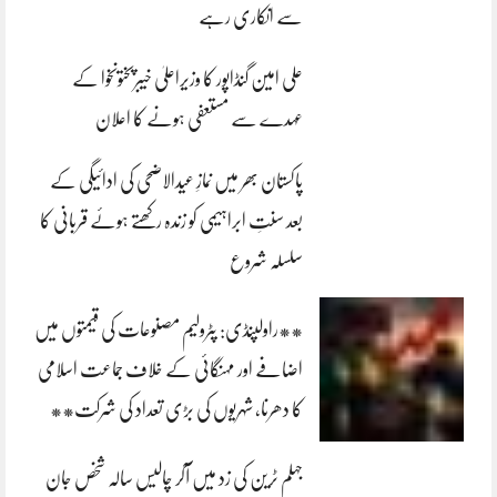
سے انکاری رہے
علی امین گنڈاپور کا وزیراعلیٰ خیبرپختونخوا کے
عہدے سے مستعفی ہونے کا اعلان
پاکستان بھر میں نمازِ عیدالاضحی کی ادائیگی کے
بعد سنتِ ابراہیمی کو زندہ رکھتے ہوئے قربانی کا
سلسلہ شروع
**راولپنڈی: پٹرولیم مصنوعات کی قیمتوں میں
اضافے اور مہنگائی کے خلاف جماعت اسلامی
کا دھرنا، شہریوں کی بڑی تعداد کی شرکت**
جہلم ٹرین کی زد میں آکر چالیس سالہ شخص جان