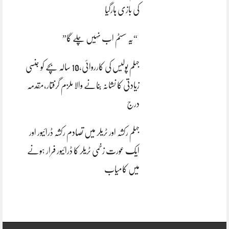
کی بازی ہارگیا
“یہ سسٹم اب نہیں چلے گا”
جہلم پولیس کی کارروائی،10 سالہ بچے کو جنسی
زیادتی کا نشانہ بنانے والا ملزم گرفتار،مقدمہ
درج
جہلم رکشہ اور ٹریلر میں تصادم رکشہ ڈرائیور اور
ایک عورت زخمی ٹریلر کا ڈرائیور فرار ہونے
میں کامیاب