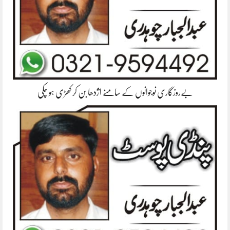
بےروزگاری نوجوانوں کے سامنے اژدھا بن کر کھڑی ہو چکی