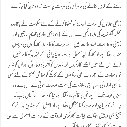
رہنے کے قابل بنانے کی خاطر اس کی مرمت پر بہت زیادہ خرچ کیا جاتا ہے
تاریخی عمارتوں کی مرمت اورورثہ کو محفوظ کرنے کے لئے حکومت نے باقاعدہ
محکمہ آثار قدیمہ کی بنیاد رکھی ہے اس کے باوجود بھی ہماری قدیم عمارتیں اور
تاریخی ورثہ بہت خستہ حالت میں ہے مرمت کاکام ماہرکاریگروں کی مرہون
منت ہوتا ہے اورکاریگر غیر معمولی اجرت اور پذیرائی کے بغیر ہرگز کام نہیں
کرتے اس لئے ہمیں اچھے کاریگروں اور ماہرین کو آشیر باد دینا ہوگی اور ان کو خاطر
خواہ معاوضہ کے اقدامات بھی کرنا ہوں گے کاریگر کو معاشی تحفظ کے لئے کسی
نہ کسی ادارہ کی سرپرستی یا ملازمت کی بہت ضرورت ہوتی ہے اس لئے وہ
طویل عرصہ تک اپنے فن پر قائم رہ سکتا ہے نیا کام قدرے آسان جب کہ
پرانے کام یا چیز کو مرمت کرنا مشکل ہوتا ہے اوراصل کے مطابق بنانے کا
چیلنج بھی درپیش ہوتاہے ذہانت کاریگری اوروقت کے درست استعمال سے ہی
مرمت کا کام بخوبی انجام دیا جاسکتا ہے