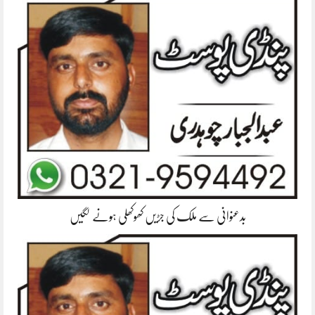
بدعنوانی سے ملک کی جڑیں کھوکھلی ہونے لگیں