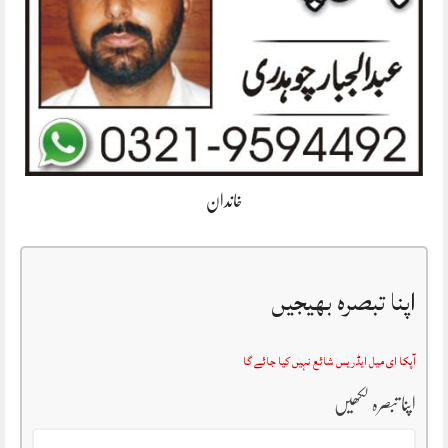
خاندان
اپنا تبصرہ بھیجیں
آپکا ای میل ایڈریس شائع نہیں کیا جائے گا
اپنا تبصرہ لکھیں