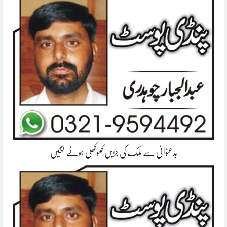
بدعنوانی سے ملک کی جڑیں کھوکھلی ہونے لگیں