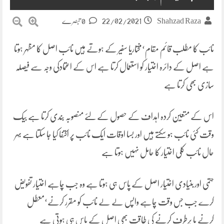
22/02/2021
Shahzad Raza
0 تبصرے
نائب کا مطلب قائم مقام‘مختاریا سفیر کے ہوتے ہیں نائب اصل کا مظہر ہوتا
ہے اصل کے دائرہ اختیار کو استعمال کرتا ہے اس کے اعتمادکی وجہ سے فیصلہ
سازی بھی کرتا ہے
اس کے متعین کردہ اہداف کے حصول کے لئے منصوبہ بندی کرتا ہے بیک
وقت کئی نائب ہو سکتے ہیں اور بسا اوقات ایک نائب پر اکتفا کیا جا سکتا ہے بہر
حال نائب کلی اختیار کا حامل نہیں ہوتا ہے
حتمی اور بنیادی اختیار اصل کے پاس ہی ہوتا ہے وہ جب چاہے اختیار تفویض
کرے جب جس وقت چاہے واپس لے لے نائب کو مقرر کرنے‘معطل
کرنے یا برطرف کرنے کی طاقت بھی اصل کے پاس ہی ہوتی ہے