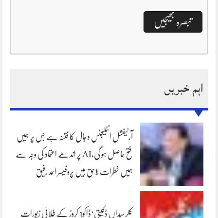
اہم خبریں
آرٹیفشل انٹلیجنس دجال کا فتنہ ہے جس پر ہمیں
فتح حاصل ہو گی،AI پر اندھے اعتماد کی وجہ سے
ہمیں خطرات لاحق ہیں پروفیسر احمد رفیق
کلرسیداں ڈکیتی‘ڈاکو1 کروڑ کے طلائی زیورات