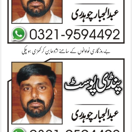
بےروزگاری نوجوانوں کے سامنے اژدھا بن کر کھڑی ہو چکی