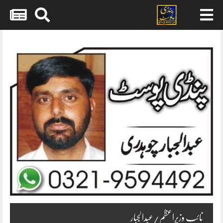
Skip
to
content
نائب وزیراعظم/عبدالجبار