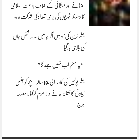
اضافے اور مہنگائی کے خلاف جماعت اسلامی
کا دھرنا، شہریوں کی بڑی تعداد کی شرکت**
جہلم ٹرین کی زد میں آکر چالیس سالہ شخص جان
کی بازی ہارگیا
“یہ سسٹم اب نہیں چلے گا”
جہلم پولیس کی کارروائی،10 سالہ بچے کو جنسی
زیادتی کا نشانہ بنانے والا ملزم گرفتار،مقدمہ
درج