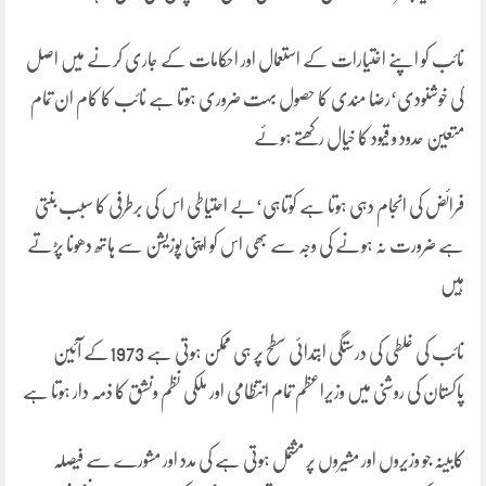
نائب کو اپنے اختیارات کے استعمال اور احکامات کے جاری کرنے میں اصل
کی خوشنودی‘رضا مندی کا حصول بہت ضروری ہوتا ہے نائب کا کام ان تمام
متعین حدود و قیود کا خیال رکھتے ہوئے
فرائض کی انجام دہی ہوتا ہے کوتاہی‘بے احتیاطی اس کی برطرفی کا سبب بنتی
ہے ضرورت نہ ہونے کی وجہ سے بھی اس کو اپنی پوزیشن سے ہاتھ دھونا پڑتے
ہیں
نائب کی غلطی کی درستگی ابتدائی سطح پر ہی ممکن ہوتی ہے 1973کے آئین
پاکستان کی روشنی میں وزیراعظم تمام انتظامی اور ملکی نظم ونشق کا ذمہ دار ہوتا ہے
کابینہ جو وزیروں اور مشیروں پر مشتمل ہوتی ہے کی مدد اور مشورے سے فیصلہ