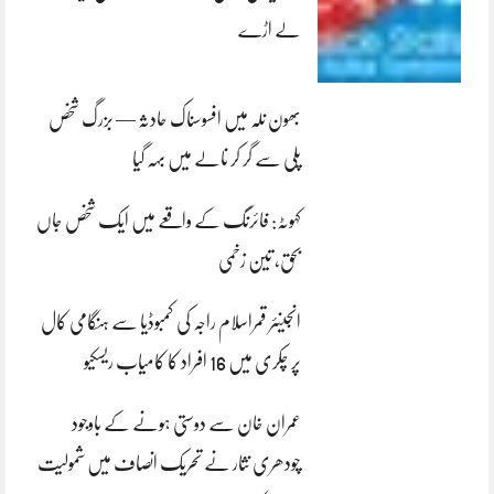
لے اڑے
بھون نلہ میں افسوسناک حادثہ — بزرگ شخص
پلی سے گر کر نالے میں بہہ گیا
کہوٹہ: فائرنگ کے واقعے میں ایک شخص جاں
بحق، تین زخمی
انجینئر قمراسلام راجہ کی کمبوڈیا سے ہنگامی کال
پر چکری میں 16 افراد کا کامیاب ریسکیو
عمران خان سے دوستی ہونے کے باوجود
چودھری نثار نے تحریک انصاف میں شمولیت