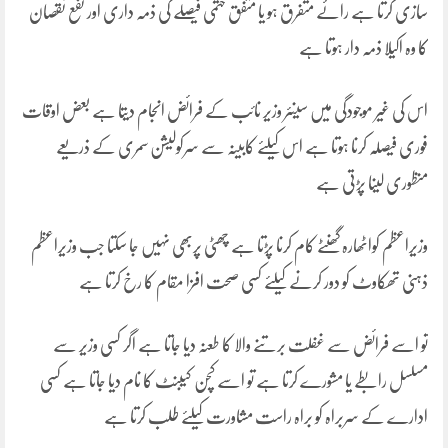
سازی کرتا ہے رائے متفرق ہو یا متفق حتمی فیصلے کی ذمہ داری اور نفع نقصان
کا وہ اکیلا ذمہ دار ہوتا ہے
اس کی غیر موجودگی میں سینئر وزیر نائب کے فرائض انجام دیتا ہے بعض اوقات
فوری فیصلہ کرنا ہوتا ہے اس کیلئے کابینہ سے سرکولیشن سمری کے ذریعے
منظوری لینا پڑتی ہے
وزیراعظم کواٹھارہ گھنٹے کام کرنا پڑتا ہے چھٹی پربھی نہیں جا سکتا جب وزیراعظم
ذہنی تھکاوٹ کو دور کرنے کیلئے کسی صحت افزا مقام کا رخ کرتا ہے
تو اسے فرائض سے غفلت برتنے والا کا طعنہ دیا جاتا ہے اگر کسی وزیر سے
مسلسل رابطے یا مشورے کرتا ہے تو اسے کچن کیبنٹ کا نام دیا جاتا ہے کسی
ادارے کے سربراہ کو براہ راست مشاورت کیلئے طلب کرتا ہے