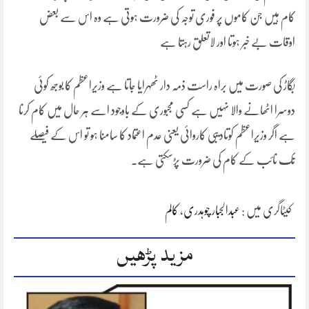
کام ہیں جن کاموں پر فوری توجہ کی ضرورت ہوتی ہے وہ اس سے بعض
اوقات بے خبر ہوتا اور لاتعلق رہتا ہے
بگاڑ کی صورت میں براہ راست ذمہ دار ٹھہرایا جاتا ہے وزیراعظم کا بوجھ کوئی
دوسرا اٹھانے والا نہیں ہے کسی مجبوری کے باوجود اسے ہر حال میں کام کرنا
ہے اگر وزیراعظم کوتادیبی کاروائی یعنی عدم اعتماد کا سامنا ہو تو اس کے فیصلے
تک نائب کے کام کی ضرورت پڑسکتی ہے۔
کیٹاگری میں :
عبدالجبار چوہدری
،
کالم
مزید پڑھیں