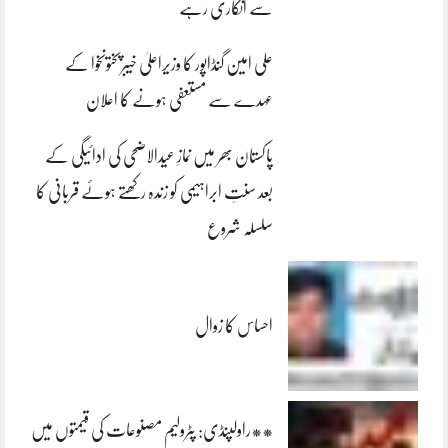
سے انکاری رہے
علی امین گنڈاپور کا وزیراعلیٰ خیبرپختونخوا کے
عہدے سے مستعفی ہونے کا اعلان
پاکستان بھر میں نمازِ عیدالاضحی کی ادائیگی کے
بعد سنتِ ابراہیمی کو زندہ رکھتے ہوئے قربانی کا
سلسلہ شروع
احساس کا زوال
**راولپنڈی: پٹرولیم مصنوعات کی قیمتوں میں