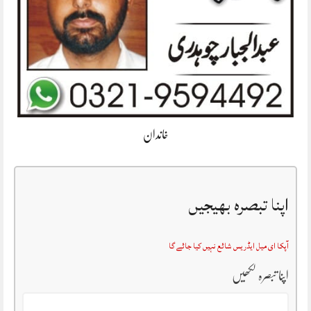
خاندان
اپنا تبصرہ بھیجیں
آپکا ای میل ایڈریس شائع نہیں کیا جائے گا
اپنا تبصرہ لکھیں