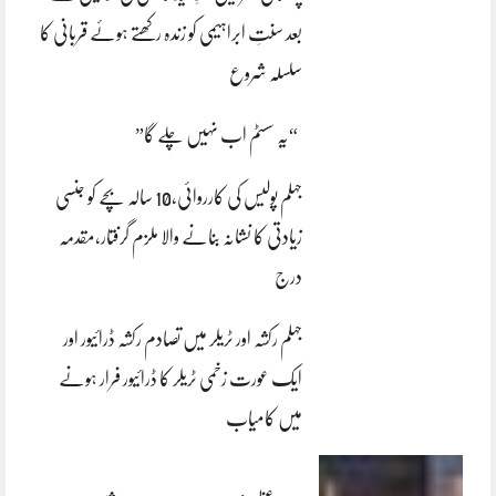
بعد سنتِ ابراہیمی کو زندہ رکھتے ہوئے قربانی کا
سلسلہ شروع
“یہ سسٹم اب نہیں چلے گا”
جہلم پولیس کی کارروائی،10 سالہ بچے کو جنسی
زیادتی کا نشانہ بنانے والا ملزم گرفتار،مقدمہ
درج
جہلم رکشہ اور ٹریلر میں تصادم رکشہ ڈرائیور اور
ایک عورت زخمی ٹریلر کا ڈرائیور فرار ہونے
میں کامیاب