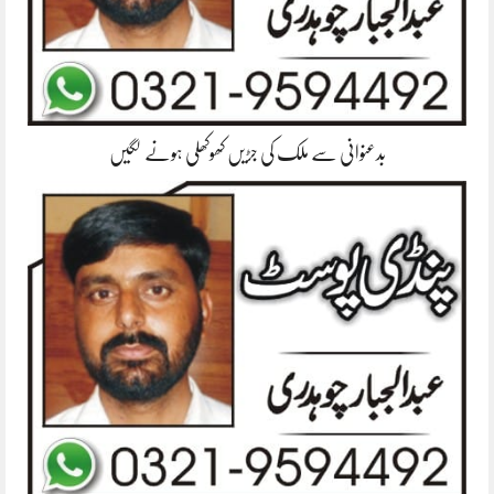
بدعنوانی سے ملک کی جڑیں کھوکھلی ہونے لگیں