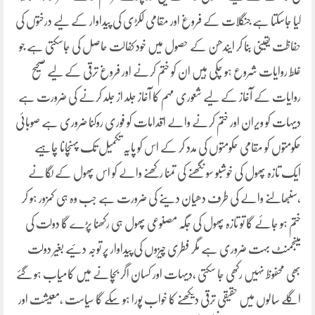
کیا جاسکتا ہے جنگلات کے فروغ اور مقامی لکڑی کی پیداوار کے لیے درختوں کی
حفاظت یقینی بنا کر ایندھن کے حصول میں خود کفالت حاصل کی جاسکتی ہے جو
غلط روایات شروع ہو چکی ہیں ان کو ختم کرنے اور فروغ ترقی کے لیے صحیح
روایات کے آغاز کے لیے شعوری مہم کا آغاز جلد از جلد کرنے کی ضرورت ہے
دیہات کو ویران اور ختم کرنے والے اقدامات کو فوری روکنا ضروری ہے صوبائی
حکومتوں کو مقامی حکومتوں کی مدد کر کے اس کو پایہ تکمیل تک پہنچانا چاہیے
ایک تازہ پھول کی خوشبو سو نگھنے کی تمنا رکھنے والے کو اس پھول کے لگانے
،سنبھالنے والے کی طرف دھیان دینے کی ضرورت ہے جب وہ ہی کمزور ہو کر
ختم ہو جائے گا تو تازہ پھول کی جگہ مصنوعی پھول ہی رکھنا پڑے گا دولت کی
مینجمنٹ بہت ضروری ہے مگر فطری چیزوں کی پیداوار پر توجہ دئیے بغیر دولت
بھی محفوظ نہیں رکھی جا سکتی ،دیہات اور کسان اگر بچانے میں کامیاب ہو گئے
اگلے سالوں میں حقیقی ترقی دیکھنے کا خواب پورا ہو سکے گا سیاست ،معیشت اور