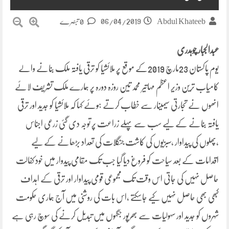
06/04/2019
Abdul Khateeb
0 تبصرے
عبدالجبار چوہدری
یوم پاکستان 23مارچ 2019کے موقع پر ملائشیا کو ترقی یافتہ ملک بنانے والے
کامیاب ترین وزیر اعظم مہاتیر محمد تین روزہ دورہ پر ہمارے ملک تشریف لائے
انھوں نے تجارتی سیمینار سے خطاب کرتے ہوئے کہا کہ ملائشیا کو جدید اور ترقی
یافتہ بنانے کے لیے سب سے پہلے زراعت پر توجہ دی گئی زرعی اجناس
،پھلوں کی پیداوار ،سبزیوں کی کاشت جنگلات کی تعداد بڑھانے کے لیے
اقدامات کے بعد سیاحت کو فروغ دیا گیا جب تک مقامی پیدوار میں خود کفالت
حاصل نہیں کی جاتی اس وقت تک مجموعی قومی پیداوار اور ترقی کے اہداف
کبھی بھی حاصل نہیں کیے جاسکتے ،اس بات کی روشنی میں آج ہماری حکومت
شہروں کو جدید اور سہولیات سے بھرپور جگہوں میں تبدیل کرنے کی سوچ رہی ہے