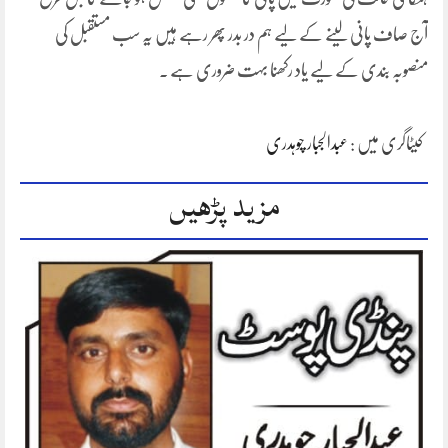
آج صاف پانی لینے کے لیے ہم در بدر پھر رہے ہیں یہ سب مستقبل کی
منصوبہ بندی کے لیے یاد رکھنا بہت ضروری ہے ۔
کیٹاگری میں :
عبدالجبار چوہدری
مزید پڑھیں