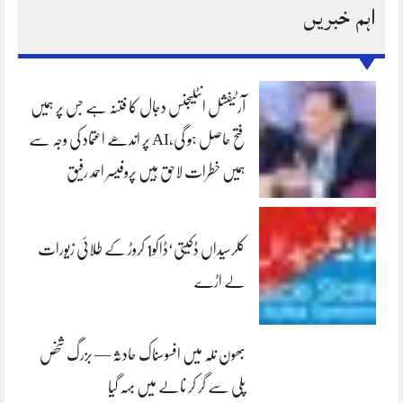
اہم خبریں
آرٹیفشل انٹلیجنس دجال کا فتنہ ہے جس پر ہمیں
فتح حاصل ہو گی،AI پر اندھے اعتماد کی وجہ سے
ہمیں خطرات لاحق ہیں پروفیسر احمد رفیق
کلرسیداں ڈکیتی‘ڈاکو1 کروڑ کے طلائی زیورات
لے اڑے
بھون نلہ میں افسوسناک حادثہ — بزرگ شخص
پلی سے گر کر نالے میں بہہ گیا