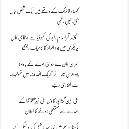
کہوٹہ: فائرنگ کے واقعے میں ایک شخص جاں
بحق، تین زخمی
انجینئر قمراسلام راجہ کی کمبوڈیا سے ہنگامی کال
پر چکری میں 16 افراد کا کامیاب ریسکیو
عمران خان سے دوستی ہونے کے باوجود
چودھری نثار نے تحریک انصاف میں شمولیت
سے انکاری رہے
علی امین گنڈاپور کا وزیراعلیٰ خیبرپختونخوا کے
عہدے سے مستعفی ہونے کا اعلان
پاکستان بھر میں نمازِ عیدالاضحی کی ادائیگی کے