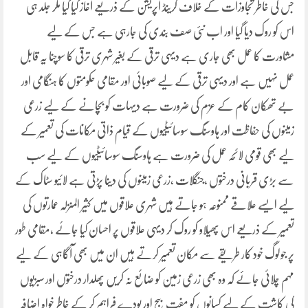
جس کی خاطر تجاوزات کے خلاف گرینڈ آپریشن کے ذریعے آغاز کیا گیا مگر جلد ہی
اس کو روک دیا گیا اور اب نئی صف بندی کی جارہی ہے جس کے لیے
مشاورت کا عمل بھی جاری ہے دیہی ترقی کے بغیر شہری ترقی کا سوچنا یہ قابل
عمل نہیں ہے اور دیہی ترقی کے لیے صوبائی اور مقامی حکومتوں کا ہنگامی اور
بے تھکان کام کے عزم کی ضرورت ہے دیہات کو بچانے کے لیے زرعی
زمینوں کی حفاظت اور ہاوسنگ سوسائیٹیوں کے قیام ذاتی مکانات کی تعمیر کے
لیے بھی قومی لائحہ عمل کی ضرورت ہے ہاوسنگ سوسائیٹیوں کے لیے سب
سے بڑی قربانی درختوں ،جنگلات ،زرعی زمینوں کی دینا پڑتی ہے لائیو سٹاک کے
لیے ایسے علاقے ممنوعہ ہو جاتے ہیں شہری علاقوں میں کثیر المنزلہ عمارتوں کی
تعمیر کے ذریعے اس پھیلاو کو روک کر دیہی علاقوں پر احسان کیا جائے ،مقامی طور
پر جولوگ خود کار طریقے سے مکان تعمیر کرتے ہیں ان میں بھی آگاہی کے لیے
مہم چلائی جائے کہ وہ بھی زرعی زمین کو ضائع نہ کریں پھلدار درختوں اور سبزیوں
کی کاشت کے لیے کسانوں کو مفت بیج اور پودے فراہم کر کے خاطر خواہ اضافہ