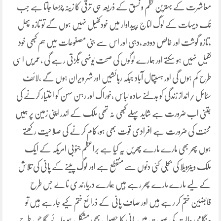
معاشرت کے بہترین نظم و نسق کے ذریعہ ہی ترقی کا زینہ چڑھا جاتا ہے جب
تک دیہات کے لوگ اناج ،پیداوار میں خودکفیل نہیں ہوں گے تو تازہ پھل
،تازہ گوشت اور خالص دودھ ،دہی اور اس سے بنی مصنوعات میں ہم کبھی خود
کفیل نہیں ہو سکتے اور ہمارے لوگوں کی صحت یونہی بگڑتی رہے گی ،عمریں اسی
طرح کم ہوں گی اور ہسپتال آباد جبکہ رہائشیں اور شہر ویران ہوں گے ،لائف
سٹائل /انداز زندگی کو بدلنے سادہ لباس ،خوراک اور رہن سہن کو اختیار کرنے کی
جتنی اب ضرورت ہے شاید پہلے کبھی نہ تھی ملک کے اندر اپنی زمین پر ہمیں
محنت کی ضرورت ہے افرادی قوت بھی ہو،کام کرنے کی صلاحیت رکھتے
ہوں پھر بھی مارے مارے پھریں یہ کیا ہے براعظم جنوبی امریکہ کے ایک
ملک وینزویلا کی بجلی کئی دنوں سے منقطع ہے اور لوگ پینے کے پانی کی تلاش
کے لیے مارے مارے پھر رہے ہیں ہمارے دریا،ند ی نالے جس طرح
قابضین ختم کر رہے ہیں اور صاف پانی کے ذرائع ختم کیے جارہے ہیں تو
ہنگامی حالت کی صورت میں پانی کا حصول بھی مشکل ہو جائے گا جس طرح