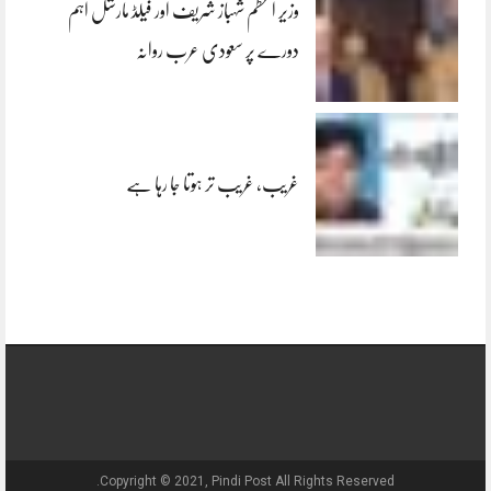
وزیر اعظم شہباز شریف اور فیلڈ مارشل اہم
دورے پر سعودی عرب روانہ
غریب، غریب تر ہوتا جا رہا ہے
Copyright © 2021, Pindi Post All Rights Reserved.