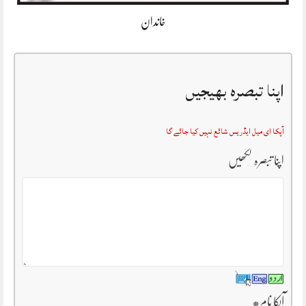
خاندان
اپنا تبصرہ بھیجیں
آپکا ای میل ایڈریس شائع نہیں کیا جائے گا
اپنا تبصرہ لکھیں
آپکا نام
*