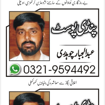
بےروزگاری نوجوانوں کے سامنے اژدھا بن کر کھڑی ہو چکی
اخلاقی بگاڑ سے معاشرہ کی بنیادیں کھوکھلی