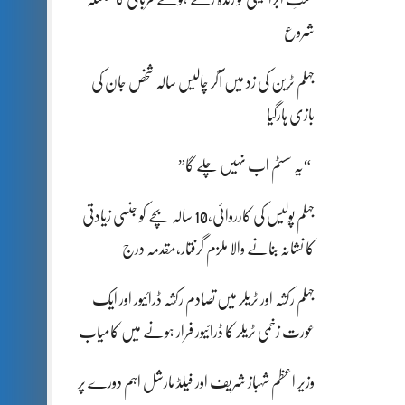
شروع
جہلم ٹرین کی زد میں آکر چالیس سالہ شخص جان کی
بازی ہارگیا
“یہ سسٹم اب نہیں چلے گا”
جہلم پولیس کی کارروائی،10 سالہ بچے کو جنسی زیادتی
کا نشانہ بنانے والا ملزم گرفتار،مقدمہ درج
جہلم رکشہ اور ٹریلر میں تصادم رکشہ ڈرائیور اور ایک
عورت زخمی ٹریلر کا ڈرائیور فرار ہونے میں کامیاب
وزیر اعظم شہباز شریف اور فیلڈ مارشل اہم دورے پر