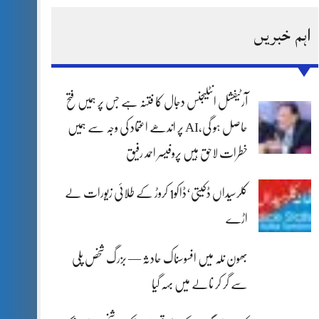
اہم خبریں
آرٹیفشل انٹلیجنس دجال کا فتنہ ہے جس پر ہمیں فتح
حاصل ہو گی،AI پر اندھے اعتماد کی وجہ سے ہمیں
خطرات لاحق ہیں پروفیسر احمد رفیق
کلرسیداں ڈکیتی‘ڈاکو1 کروڑ کے طلائی زیورات لے
اڑے
بھون نلہ میں افسوسناک حادثہ — بزرگ شخص پلی
سے گر کر نالے میں بہہ گیا