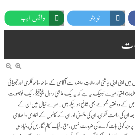
ٹویٹر
واٹس ایپ
بات
یں اپنی ادبی چاشنی اور حالاتِ حاضرہ سے آگاہی کے ساتھ ساتھ فکری اور تجزیاتی
 کا طرہئ امتیاز میرے نزدیک یہ ہے کہ یہ ایک عاشقِ رسول ﷺ، ایک خوبصورت
جس کے دو نعتیہ مجموعے بھی شائع ہو چکے ہیں۔ میرے خیال میں ان کے
بعد ان کی راست فکری،ان کی یکسوئی اور ان کے کالموں کے افادی و اصلاحی
 پر مزید کوئی بات کرنے کی ضرورت نہیں رہتی۔ایک کالم نگار جس کی بنیاد ہی