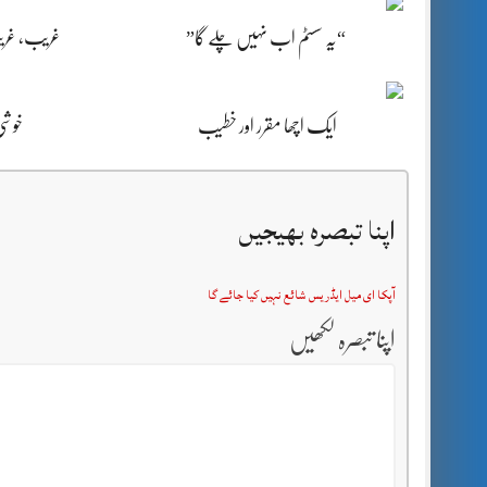
غریب، غریب
“یہ سسٹم اب نہیں چلے گا”
خوشی 
ایک اچھا مقرر اور خطیب
اپنا تبصرہ بھیجیں
آپکا ای میل ایڈریس شائع نہیں کیا جائے گا
اپنا تبصرہ لکھیں