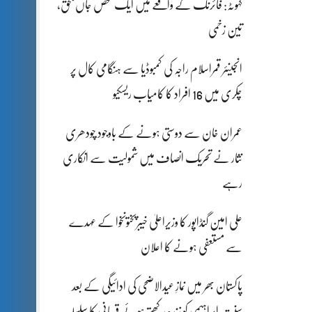
کہوٹہ: فائرنگ کے واقعے میں ایک شخص جاں بحق،
تین زخمی
انجینئر قمراسلام راجہ کی کمبوڈیا سے ہنگامی کال پر
چکری میں 16 افراد کا کامیاب ریسکیو
عمران خان سے دوستی ہونے کے باوجود چودھری
نثار نے تحریک انصاف میں شمولیت سے انکاری
رہے
علی امین گنڈاپور کا وزیراعلیٰ خیبرپختونخوا کے عہدے
سے مستعفی ہونے کا اعلان
پاکستان بھر میں نمازِ عیدالاضحی کی ادائیگی کے بعد
سنتِ ابراہیمی کو زندہ رکھتے ہوئے قربانی کا سلسلہ