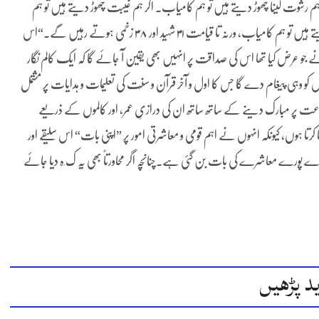
ر ہم رشوت لینا چھوڑ دیتے ہیں تو ہم کامیاب۔ اگر ہم غیبت چھوڑ دیتے ہیں تو ہم
کامیاب۔ اگر ہم زنا اور قتل و غارت گری کو واقعی گناہِ کبیرہ سمجھ کرچھوڑ دیتے ہیں تو ہم کامیاب، ورنہ تا قیامت ۳۱ شہید اور ۳۸ زخمی ہوتے رہیں گے۔“اس
 جو عرض کیا تھا اس کی صداقت پر انہیں بھی یقین آ جائے گا کہ ایک کالم نگار
 کو وہی پیغام دے گا جس کا اول و آخر قرآن و سنّت کی تعلیمات و ہدایات پر مشتمل
عت پر مبارک دینے کے ساتھ ساتھ ان کی درازیِ عمر، اور کالموں کے ذریعے
تا ہوں، کیونکہ انہوں نے اہم قومی و معاشرتی امور پر ”اپنی بات“ اس سلیقے اور
رے پورے معاشرے کی بات بن گئی ہے۔چنانچہ اگر محاورتاً بھی یہ ک َہ دیا جائے
د پڑھیں