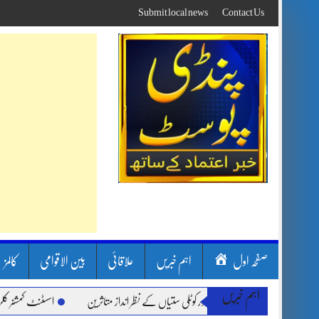
Skip
Submit local news
Contact Us
to
content
صفحہ اول
اہم خبریں
علاقائی
بین الاقوامی
کالمز
اہم خبریں
بارشیں، لینڈ سلائیڈنگ اور کوٹلی ستیاں کے نظر انداز متاثرین
اسسٹنٹ کمشنر کلرسیداں 