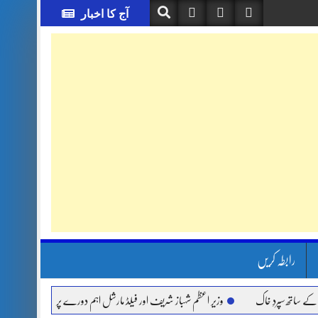
آج کا اخبار
رابطہ کریں
 سپردِ خاک
وزیر اعظم شہباز شریف اور فیلڈ مارشل اہم دورے پر سعودی عرب روانہ