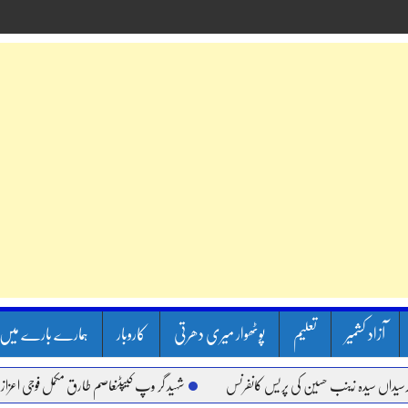
آزاد کشمیر
تعلیم
پوٹھوار میری دھرتی
کاروبار
ہمارے بارے میں
سیدہ زینب حسین کی پریس کانفرنس
شہید گر وپ کیپٹنعاصم طارق مکمل فوجی اعزاز کے ساتھ