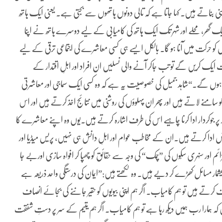
 یقینی بناتے ہیں۔ کہا جاتا ہے کہ تالی دونوں ہاتھوں سے بجتی ہے۔ یعنی ایک ہاتھ
عنی ایک گھر، محلے اور شہر تک ایک ہاتھ کی کامیابی کے لیے دوسرے ہاتھ نے اپنا
وں کو حرکت میں آنا ہو گا۔ بالکل ایسے ہی کسی معاشرے کی اجتماعی ترقی کے لیے
 ایک کریں گے تو تب جاکر آنے والی نسلیں ان افراد اور اہلِ اقتدار کے
بور ہوں گے۔“شاہد جمیل کی خصوصیت یہ ہے کہ وہ کسی ایک سماجی اور معاشرتی
لو سامنے لاتے ہیں اور پھر ان پہلوؤں کی روشنی میں نتائج اخذ کرتے ہیں اور اس
ر پر جوکردار ادا کرنا چاہیے اس کی طرف اشارہ کرتے ہیں۔یوں وہ اپنے معاشرے کا
ض ادا کرتے ہیں۔ان کے مخاطب عوام اور اہلِ دانش ہی نہیں، پریس میڈیا اور
ئم اور سنہری سکّوں کی ”چمک“ کی وجہ سے حقائق کو چھپا کر افواہ سازی اوربے جا
بیشمار مسائل کھڑے کر دیے ہیں۔ وہ لکھتے ہیں:”ایمان کی درستگی واحد ذریعہ ہے
رتے ہیں تو ہم کامیاب۔ اگر ہم اپنی بیویوں کو حقیر جاننے کی بجائے انصاف
کہ ہمارا رب ہمیں دیکھ رہا ہے تو ہم کامیاب۔ اگر ہم یتیم کے سر پر دستِ شفقت