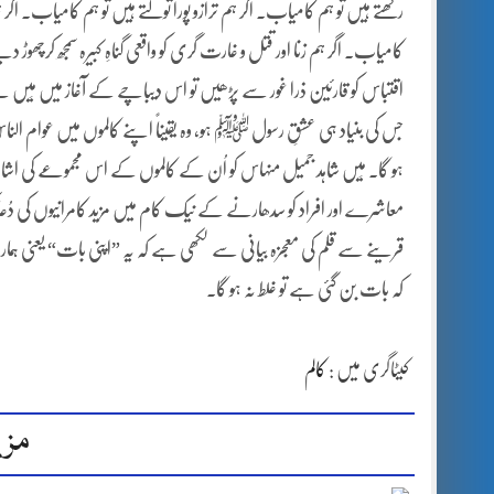
رکھتے ہیں تو ہم کامیاب۔ اگر ہم ترازو پورا تولتے ہیں تو ہم کامیاب۔ اگ
اقتباس کو قارئین ذرا غور سے پڑھیں تو اس دیباچے کے آغاز میں مَیں نے
جس کی بنیاد ہی عشقِ رسول ﷺ ہو، وہ یقیناً اپنے کالموں میں عوام الناس
ہو گا۔ مَیں شاہد جمیل منہاس کو اُن کے کالموں کے اس مجموعے کی اشا
معاشرے اور افراد کو سدھارنے کے نیک کام میں مزید کامرانیوں کی دُعا کر
قرینے سے قلم کی معجزہ بیانی سے لکھی ہے کہ یہ ”اپنی بات“ یعنی ہما
کہ بات بن گئی ہے تو غلط نہ ہو گا۔
کیٹاگری میں :
کالم
مزی