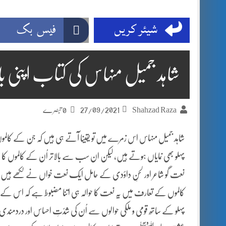
شیئر کریں
فیس بک
شاہد جمیل منہاس کی کتاب اپنی 
27/09/2021
Shahzad Raza
0 تبصرے
شاہد جمیل منہاس اس زمرے میں تو یقینا آتے ہی ہیں کہ جن کے کالموں م
پہلو بھی نمایاں ہوتے ہیں، لیکن ان سب سے بالاتر اُن کے کالموں
نعت گو شاعر اور لحنِ داؤدی کے حامل ایک نعت خواں نے لکھے ہیں 
کالموں کے تعارف میں یہ نعت کا حوالہ ہی اتنا مضبوط ہے کہ اس کے 
پہلو کے ساتھ قومی و ملکی حوالوں سے اُن کی شدّتِ احساس اور دردمندی