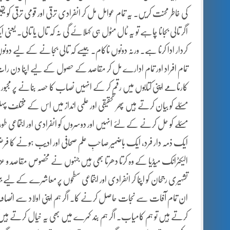
کی خاطر محنت کریں۔ یہ تمام عوامل مل کر انفرادی ترقی اور قومی ترقی کو
اگر تالی بجانا چاہے تو یہ ٹال مٹول ہی کہلائے گی نہ کہ تال یا تالی۔ ی
کردار ادا کرنا ہے۔ ورنہ دونوں ناکام۔ جیسے کہ تالی بجانے کے لیے دون
تمام افراد اور تمام ادارے مل کر مقاصد کے حصول کے لیے اپنا دن رات
کارنامے اپنی کتابوں میں رقم کر کے انہیں نصاب کا حصہ بنانے پر مج
مسئلے کو بیان کرتے ہیں پھر تحقیقی اور علمی انداز میں اس کے مختلف پہ
مسئلے کو حل کرنے کے لئے انہیں اور دوسروں کو انفرادی اور اجتماعی طو
ایک ذمہ دار فرد، ایک باضمیر صاحبِ علم صحافی اور ادیب ہونے کا فر
الیکٹرانک میڈیا کے وہ کرتا دھرتا بھی ہیں جنہوں نے مخصوص مقاصد و عزا
تشہیری رجحان کو اپنا کر انفرادی اور اجتماعی سطحوں پر معاشرے کے لیے 
ان تمام آفات سے نجات حاصل کرنے کا۔ اگر ہم اپنی اولاد سے انصاف ک
کرتے ہیں تو ہم کامیاب۔ اگر ہم بند کمرے میں بھی یہ خیال کرتے ہیں 