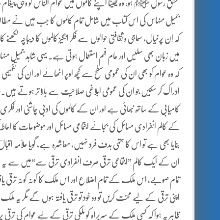
عشقِ رسول ﷺ ہو، وہ یقینا اپنے کالموں میں عوام الناس کو وہی پیغام دے 
جمیل منہاس کی اس کتاب میں شامل تمام کالموں کا جب مَیں نے مطالعہ کی
کہ اِن پُرخیال، سماجی و ثقافتی حوالوں سے فکر انگیز کالموں کا دیباچہ 
میں زبان بھی سلیس اور عام فہم استعمال ہوتی ہے۔ یہی شاہد جمیل من
کہ وہ عوام کو بھی ان کی عمومی سطح سے کچھ اوپر اٹھائے اور ان کی تفہی
ادراک کر سکیں جو ان کی عمومی ابلاغی صلاحیت سے بالاتر ہوتے ہیں۔شا
کامیابی کے ساتھ نبھائی ہے اور ان کے کالموں کی ادبی چاشنی اور فکری 
کے کالم انفرادی مسائل کی بجائے اجتماعی مسائل اور موضوعات کا احاطہ 
بنایا بھی ہے تو اس کا حتمی ہدف فرد نہیں، معاشرہ ہے، گویا علّامہ اق
ان کے ایک کالم ”اجتماعی ترقی صرف انفرادی ترقی سے“میں سے یہ ا
تمام صوبے، اس ملک کے تمام اضلاع اور اس ملک کا کونہ کونہ ترقی یافتہ ہ
اپنی ترقی کے لیے محنت کریں تو وہ خود تو ترقی یافتہ ہوں گے مگر یہ ملک
ظاہر یہ ہوا کہ کسی ملک کے سربراہ کو ملکی ترقی کے لیے عوام کی ترقی پر ت