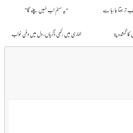
 تر ہوتا جا رہا ہے
“یہ سسٹم اب نہیں چلے گا”
کا گمشدہ پتہ
الماری میں رکھی ڈگریاں، دل میں دفن خواب