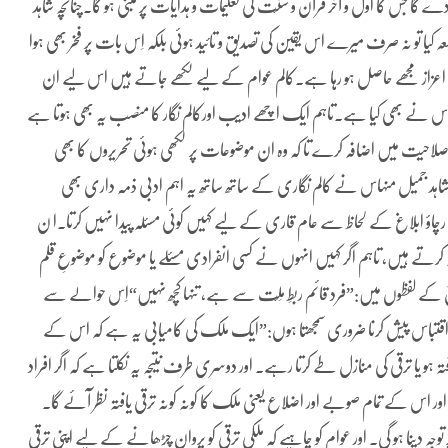
گا جس کا اول و آخر قرآن و سنّت کی تعلیمات و ہدایات پر مبنی ہو گا۔چنانچہ شاہد
ا تو نہ صرف میرے اس یقین کی تصدیق و تائید ہوئی بلکہ اِس بات پر فخر بھی ہوا
لکھنے کا اعزاز مجھے حاصل ہو رہا ہے۔کالم عوام کے لیے لکھے جاتے ہیں اس لیے ان
ہاس نے بھی کیا ہے۔تاہم ایک اچھے ادیب اورکالم نگار کا منصب یہ بھی ہوتا ہے
می صلاحیت میں اضافہ کرے تا کہ وہ ان موضوعات پر لکھی ہوئی تحریروں کا بھی
ہد جمیل منہاس نے کالم نگاری کے ساتھ ساتھ یہ اہم ادبی ذمّہ داری بھی
رچاؤ ابلاغ کے لحاظ سے عام قاری کے لیے کہیں کوئی مسئلہ پیدا نہیں کرتا۔ا ن
کرتے ہیں، تاہم اگر کہیں انہوں نے کسی انفرادی مسئلے یا موضوع کو موضوعِ قلم
بالؔ کے لفظوں میں:”فرد قائم ربطِ مِلّت سے ہے، تنہا کچھ نہیں“اِس حوالے سے
قتباس پیش کرنا ضروری سمجھتا ہوں:”ایک ملک کی کامیابی یہ ہے کہ اس کے
و یا ترقی کی منازل طے کرتا رہے۔ اور دوسری طرف نتیجہ یہ نکلتا ہے کہ اگر افراد
 اور اس کے تمام صوبے اور اضلاع یعنی ملک کا کونہ کونہ ترقی یافتہ نظر آئے گا۔
وجہ دینا ہو گی۔ اور عوام کو چاہیے کہ ملکی ترقی کو پروان چڑھانے کے لیے اپنی ترقی