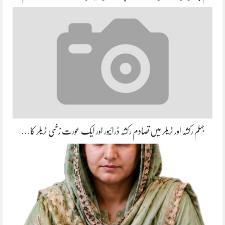
جہلم رکشہ اور ٹریلر میں تصادم رکشہ ڈرائیور اور ایک عورت زخمی ٹریلر کا…