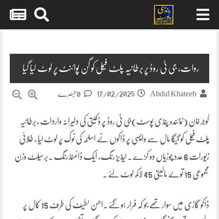
Skip
to
content
روات، جی ٹی روڈ پر برطانیہ پلٹ فیملی کو گن پوائنٹ پر لوٹ لیا گیا
17/02/2025
Abdul Khateeb
0 تبصرے
گوجرخان (نمائندہ پنڈی پوسٹ)جی ٹی روڈ پر ڈکیتی کی دلیرانہ واردات ،برطانیہ
پلٹ فیملی کو گیگا مال سے واپسی پر ڈاکوں نے اسلحہ کی نوک پر لوٹ لیا ، طلائی
زیورات 6 عدد چوڑیاں دو کڑے ۔ لیڈیز رنگ، ایک ڈائمنڈ رنگ ۔برسیلٹ وزن
مجموعی 15 تولے مالیتی 45 لاکھ لوٹ لئے ۔
ڈاکو گاڑی میں سوار تھے جو کہ فرار ہو گئے ۔احسن لطیف کی طرف 15 کال پر