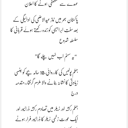
عہدے سے مستعفی ہونے کا اعلان
پاکستان بھر میں نمازِ عیدالاضحی کی ادائیگی کے
بعد سنتِ ابراہیمی کو زندہ رکھتے ہوئے قربانی کا
سلسلہ شروع
“یہ سسٹم اب نہیں چلے گا”
جہلم پولیس کی کارروائی،10 سالہ بچے کو جنسی
زیادتی کا نشانہ بنانے والا ملزم گرفتار،مقدمہ
درج
جہلم رکشہ اور ٹریلر میں تصادم رکشہ ڈرائیور اور
ایک عورت زخمی ٹریلر کا ڈرائیور فرار ہونے