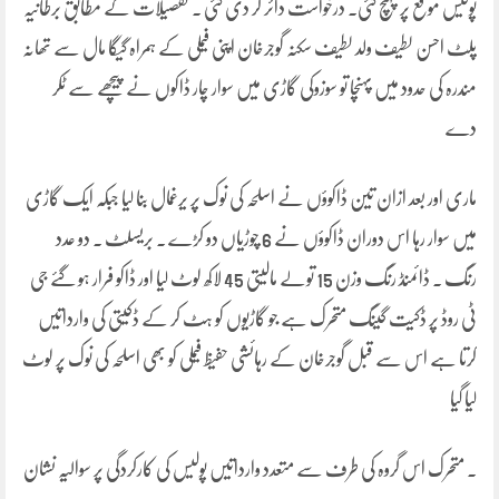
پولیس موقع پر پہنچ گئی۔ درخواست دائر کر دی گئی ۔ تفصیلات کے مطابق برطانیہ
پلٹ احسن لطیف ولد لطیف سکنہ گوجرخان اپنی فیملی کے ہمراہ گیگا مال سے تھانہ
مندرہ کی حدود میں پہنچا تو سوزوکی گاڑی میں سوار چار ڈاکوں نے پیچھے سے ٹکر
دے
ماری اور بعد ازان تین ڈاکوؤں نے اسلحہ کی نوک پر یرغمال بنا لیا جبکہ ایک گاڑی
میں سوار رہا اس دوران ڈاکوؤں نے 6 چوڑیاں دو کڑے ۔ بریسلٹ ۔ دو عدد
رنگ ۔ ڈائمنڈ رنگ وزن 15 تولے مالیتی 45 لاکھ لوٹ لیا اور ڈاکو فرار ہو گئے جی
ٹی روڈ پر ڈکیت گینگ متحرک ہے جو گاڑیوں کو ہٹ کر کے ڈکیتی کی وارداتیں
کرتا ہے اس سے قبل گوجرخان کے رہائشی حفیظ فیملی کو بھی اسلحہ کی نوک پر لوٹ
لیا گیا
۔ متحرک اس گروہ کی طرف سے متعدد وارداتیں پولیس کی کارکردگی پر سوالیہ نشان