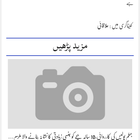
ہے
کیٹاگری میں :
علاقائی
مزید پڑھیں
جہلم پولیس کی کارروائی،10 سالہ بچے کو جنسی زیادتی کا نشانہ بنانے والا ملزم…