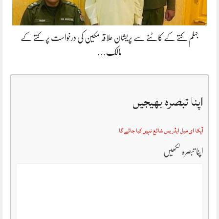
جہلم کتے کے کاٹنے سے پریشان علاقہ مکین کی درخواست پر کتے کے
مالک…
اپنا تبصرہ بھیجیں
آپکا ای میل ایڈریس شائع نہیں کیا جائے گا
اپنا تبصرہ لکھیں