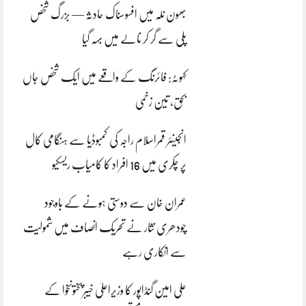
بھون نلہ میں افسوسناک حادثہ — بزرگ شخص
پلی سے گر کر نالے میں بہہ گیا
کہوٹہ: فائرنگ کے واقعے میں ایک شخص جاں
بحق، تین زخمی
انجینئر قمراسلام راجہ کی کمبوڈیا سے ہنگامی کال
پر چکری میں 16 افراد کا کامیاب ریسکیو
عمران خان سے دوستی ہونے کے باوجود
چودھری نثار نے تحریک انصاف میں شمولیت
سے انکاری رہے
علی امین گنڈاپور کا وزیراعلیٰ خیبرپختونخوا کے