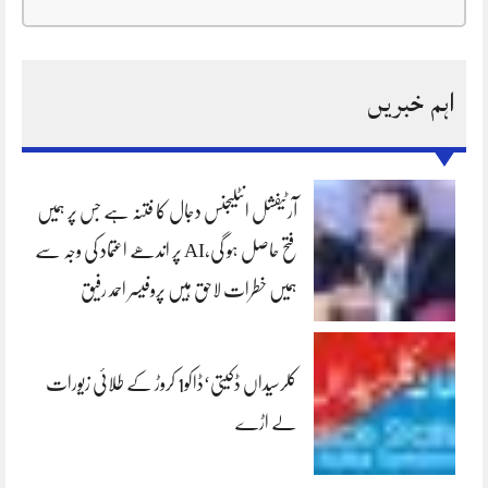
اہم خبریں
آرٹیفشل انٹلیجنس دجال کا فتنہ ہے جس پر ہمیں
فتح حاصل ہو گی،AI پر اندھے اعتماد کی وجہ سے
ہمیں خطرات لاحق ہیں پروفیسر احمد رفیق
کلرسیداں ڈکیتی‘ڈاکو1 کروڑ کے طلائی زیورات
لے اڑے