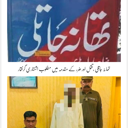
تھانہ جاتلی ،قتل اور ضرر کے مقدمہ میں مطلوب اشتہاری گرفتار