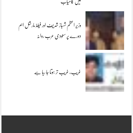
میں کامیاب
وزیر اعظم شہباز شریف اور فیلڈ مارشل اہم
دورے پر سعودی عرب روانہ
غریب، غریب تر ہوتا جا رہا ہے