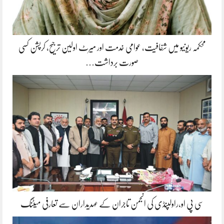
محکمہ ریونیو میں شفافیت، عوامی خدمت اور میرٹ اولین ترجیح، کرپشن کسی
صورت برداشت…
سی پی او،راولپنڈی کی انجمن تاجران کے عہدیداران سے تعارفی میٹنگ