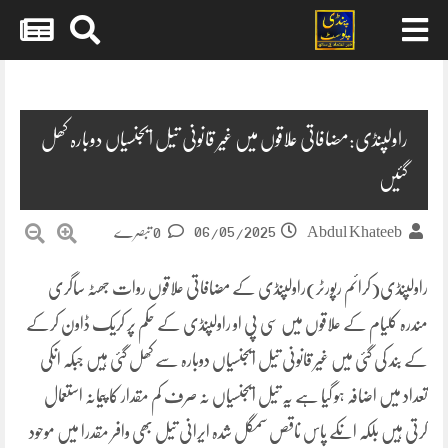
Skip
to
content
راولپنڈی:مضافاتی علاقوں میں غیر قانونی تیل ایجنسیاں دوبارہ کھل
گئیں
06/05/2025
Abdul Khateeb
0 تبصرے
راولپنڈی(کرائم رپورٹر)راولپنڈی کے مضافاتی علاقوں روات جھٹہ ساگری
مندرہ کلیام کے علاقوں میں سی پی او راولپنڈی کے حکم پر کریک ڈاون کرکے
کے بند کی گئی میں غیر قانونی تیل ایجنسیاں دوبارہ سے کھل گئی ہیں جبکہ انکی
تعداد میں اضافہ ہو گیا ہے یہ تیل ایجنسیاں نہ صرف کم مقدار کا پیمانہ استعمال
کرتی ہیں بلکہ انکے پاس ناقص سمگل شدہ ایرانی تیل بھی وافر مقدرا میں موحود