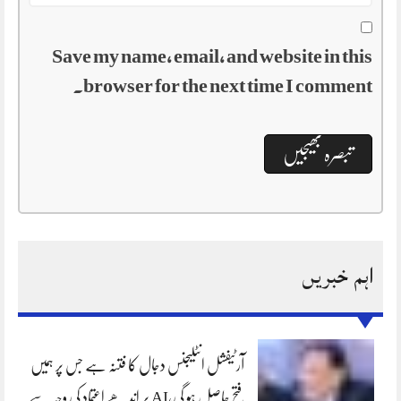
Save my name, email, and website in this
browser for the next time I comment.
اہم خبریں
آرٹیفشل انٹلیجنس دجال کا فتنہ ہے جس پر ہمیں
فتح حاصل ہو گی،AI پر اندھے اعتماد کی وجہ سے