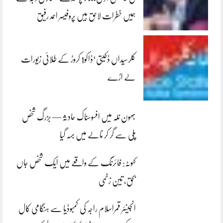
ہمیں خطرات لاحق ہیں پروفیسر احمد رفیق
کلرسیداں ڈکیتی‘ڈاکو1 کروڑ کے طلائی زیورات
لے اڑے
بھون نلہ میں افسوسناک حادثہ — بزرگ شخص
پلی سے گر کر نالے میں بہہ گیا
کہوٹہ: فائرنگ کے واقعے میں ایک شخص جاں
بحق، تین زخمی
انجینئر قمراسلام راجہ کی کمبوڈیا سے ہنگامی کال