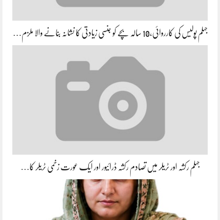
جہلم پولیس کی کارروائی،10 سالہ بچے کو جنسی زیادتی کا نشانہ بنانے والا ملزم…
جہلم رکشہ اور ٹریلر میں تصادم رکشہ ڈرائیور اور ایک عورت زخمی ٹریلر کا…