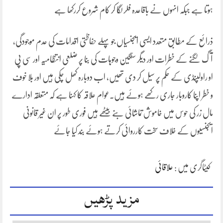
ہوتا ہے جبکہ انہوں نے باقاعدہ فلر لگا کر کام شروع کررکھا ہے
ذرائع کے مطابق متعدد ایسی ایجنسیاں جو پہلے حفاظتی اقدامات کی عدم موجودگی،
آگ لگنے کے خطرات اور دیگر سنگین وجوہات کی بنا پر ضلعی انتظامیہ اور سی پی
او راولپنڈی کے حکم پر سیل کر دی تھیں، اب دوبارہ کھل چکی ہیں اور بلا خوف
و خطر اپنا کاروبار جاری رکھے ہوئے ہیں۔عوام علاقہ کا کہنا ہے کہ متعلقہ ادارے
مال زر کی حوس میں خاموش تماشائی بنے بیٹھے ہیں فوری طور پر ان غیر قانونی
ایجنسیوں کے خلاف سخت کارروائی کرتے ہوئے بند کیا جائے
کیٹاگری میں :
علاقائی
مزید پڑھیں