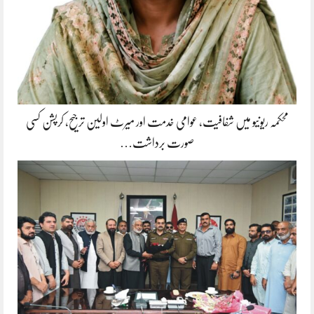
محکمہ ریونیو میں شفافیت، عوامی خدمت اور میرٹ اولین ترجیح، کرپشن کسی
صورت برداشت…