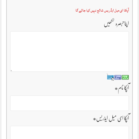
آپکا ای میل ایڈریس شائع نہیں کیا جائے گا
اپنا تبصرہ لکھیں
آپکا نام
*
آپکا ای میل ایڈریس
*