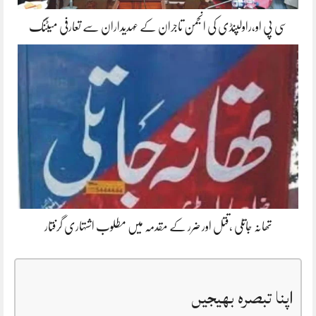
سی پی او،راولپنڈی کی انجمن تاجران کے عہدیداران سے تعارفی میٹنگ
تھانہ جاتلی ،قتل اور ضرر کے مقدمہ میں مطلوب اشتہاری گرفتار
اپنا تبصرہ بھیجیں