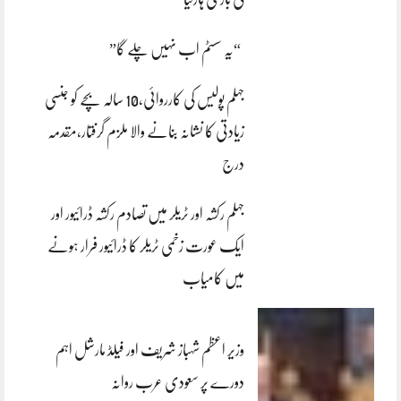
“یہ سسٹم اب نہیں چلے گا”
جہلم پولیس کی کارروائی،10 سالہ بچے کو جنسی
زیادتی کا نشانہ بنانے والا ملزم گرفتار،مقدمہ
درج
جہلم رکشہ اور ٹریلر میں تصادم رکشہ ڈرائیور اور
ایک عورت زخمی ٹریلر کا ڈرائیور فرار ہونے
میں کامیاب
وزیر اعظم شہباز شریف اور فیلڈ مارشل اہم
دورے پر سعودی عرب روانہ