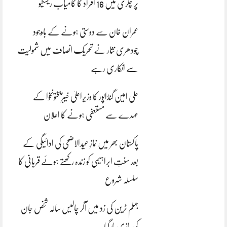
پر چکری میں 16 افراد کا کامیاب ریسکیو
عمران خان سے دوستی ہونے کے باوجود
چودھری نثار نے تحریک انصاف میں شمولیت
سے انکاری رہے
علی امین گنڈاپور کا وزیراعلیٰ خیبرپختونخوا کے
عہدے سے مستعفی ہونے کا اعلان
پاکستان بھر میں نمازِ عیدالاضحی کی ادائیگی کے
بعد سنتِ ابراہیمی کو زندہ رکھتے ہوئے قربانی کا
سلسلہ شروع
جہلم ٹرین کی زد میں آکر چالیس سالہ شخص جان
کی بازی ہارگیا