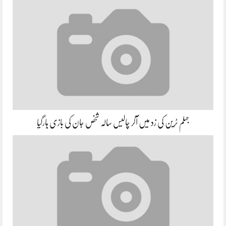
جہلم ٹرین کی زد میں آکر چالیس سالہ شخص جان کی بازی ہارگیا