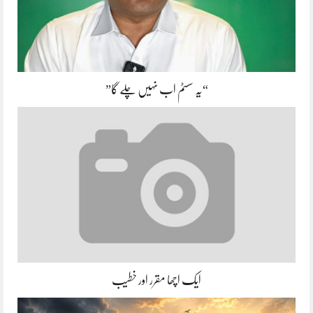
“یہ سسٹم اب نہیں چلے گا”
ایک اچھا مقرر اور خطیب