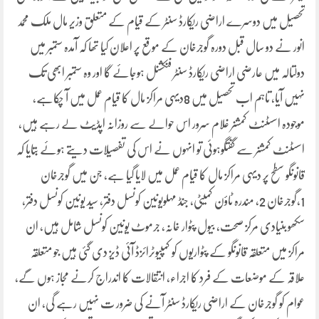
تحصیل میں دوسرے اراضی ریکارڈ سنٹر کے قیام کے متعلق وزیر مال ملک محمد
انور نے دو سال قبل دورہ گوجرخان کے موقع پر اعلان کیا تھا کہ آمدہ ستمبر میں
دولتالہ میں عارضی اراضی ریکارڈ سنٹر فنکشنل ہوجائے گا اور وہ ستمبر ابھی تک
نہیں آیا، تاہم اب تحصیل میں 8دیہی مراکز مال کا قیام عمل میں آ چکاہے،
موجودہ اسسٹنٹ کمشنر غلام سرور اس حوالے سے روزانہ اپڈیٹ لے رہے ہیں،
اسسٹنٹ کمشنر سے گفتگوہوئی تو انہوں نے اس کی تفصیلات دیتے ہوئے بتایا کہ
قانونگو سطح پر دیہی مراکز مال کا قیام عمل میں لایا گیا ہے، جن میں گوجرخان
1،گوجرخان 2، مندرہ ٹاؤن کمیٹی، جنڈ مہلویونین کونسل دفتر، سید یونین کونسل دفتر،
سکھو بنیادی مرکز صحت، بیول پٹوار خانہ، جرموٹ یونین کونسل شامل ہیں، ان
مراکز میں متعلقہ قانونگو کے پٹواریوں کو کمپیوٹرائزڈ آئی ڈیز دی گئی ہیں جو متعلقہ
علاقہ کے موضعات کے فرد کا اجراء، انتقالات کا اندراج کرنے مجاز ہوں گے،
عوام کو گوجرخان کے اراضی ریکارڈ سنٹر آنے کی ضرور ت نہیں رہے گی، ان