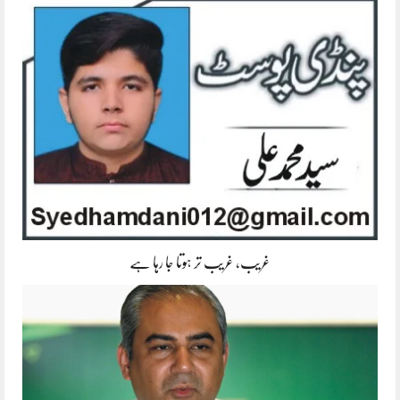
غریب، غریب تر ہوتا جا رہا ہے