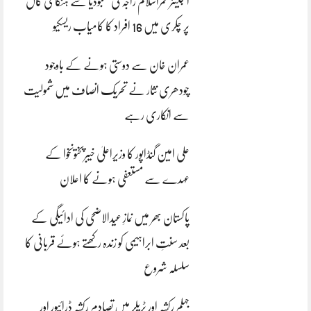
انجینئر قمراسلام راجہ کی کمبوڈیا سے ہنگامی کال
پر چکری میں 16 افراد کا کامیاب ریسکیو
عمران خان سے دوستی ہونے کے باوجود
چودھری نثار نے تحریک انصاف میں شمولیت
سے انکاری رہے
علی امین گنڈاپور کا وزیراعلیٰ خیبرپختونخوا کے
عہدے سے مستعفی ہونے کا اعلان
پاکستان بھر میں نمازِ عیدالاضحی کی ادائیگی کے
بعد سنتِ ابراہیمی کو زندہ رکھتے ہوئے قربانی کا
سلسلہ شروع
جہلم رکشہ اور ٹریلر میں تصادم رکشہ ڈرائیور اور