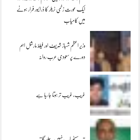
ایک عورت زخمی ٹریلر کا ڈرائیور فرار ہونے
میں کامیاب
وزیر اعظم شہباز شریف اور فیلڈ مارشل اہم
دورے پر سعودی عرب روانہ
غریب، غریب تر ہوتا جا رہا ہے
“یہ سسٹم اب نہیں چلے گا”