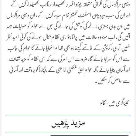
دیہی مراکز مال کی نگرانی متعلقہ ریونیو افسر / تحصیلدار /نائب تحصیلدار کریں گے
اور ان کی سب سپرویژن اسسٹنٹ کمشنر غلام سرور کریں گے، ان دیہی مراکز مال
میں دن بدن بہتری لانے کی کوشش کی جائے گی جس سے عوام کو سہولیات میسر
آئیں گی، اب موجودہ حالات میں پرانا پٹواری نظام بحال ہونے کی کوئی امید نظر
نہیں آرہی، کرپشن کے خاتمے کیلئے جو بھی اقدام اٹھایا جائے گا عوام کی جانب
سے اس کو سراہا جائے گا، ضرورت اس امر کی ہے کہ اس نظام کو مزید شفاف
اور آسان بنایا جائے تاکہ عوام اپنی ملکیتی اراضی کے ریکارڈ کو بروقت اور آسانی
سے حاصل کر سکیں۔
کیٹاگری میں :
کالم
مزید پڑھیں