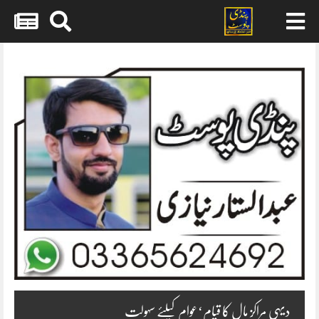
Skip
to
content
دیہی مراکز مال کا قیام‘عوام کیلئے سہولت