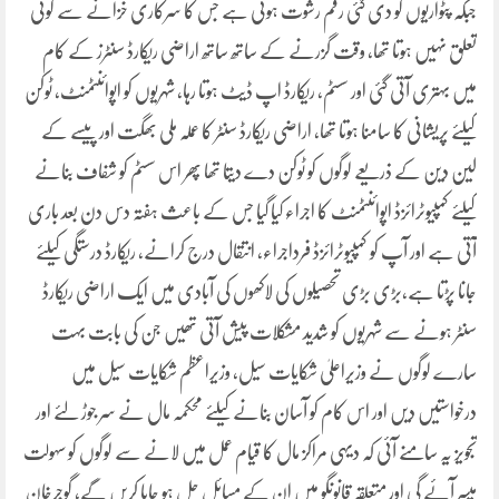
جبکہ پٹواریوں کو دی گئی رقم رشوت ہوتی ہے جس کا سرکاری خزانے سے کوئی
تعلق نہیں ہوتا تھا، وقت گزرنے کے ساتھ ساتھ اراضی ریکارڈ سنٹرز کے کام
میں بہتری آتی گئی اور سسٹم، ریکارڈ اپ ڈیٹ ہوتا رہا، شہریوں کو اپوائنٹمنٹ، ٹوکن
کیلئے پریشانی کا سامنا ہوتا تھا، اراضی ریکارڈ سنٹر کا عملہ ملی بھگت اور پیسے کے
لین دین کے ذریعے لوگوں کو ٹوکن دے دیتا تھا پھر اس سسٹم کو شفاف بنانے
کیلئے کمپیوٹرائزڈ اپوائنٹمنٹ کا اجراء کیا گیا جس کے باعث ہفتہ دس دن بعد باری
آتی ہے اور آپ کو کمپیوٹرائزڈ فرداجراء، انتقال درج کرانے، ریکارڈ درستگی کیلئے
جانا پڑتا ہے،بڑی بڑی تحصیلوں کی لاکھوں کی آبادی میں ایک اراضی ریکارڈ
سنٹر ہونے سے شہریوں کو شدید مشکلات پیش آتی تھیں جن کی بابت بہت
سارے لوگوں نے وزیراعلیٰ شکایات سیل، وزیراعظم شکایات سیل میں
درخواستیں دیں اور اس کام کو آسان بنانے کیلئے محکمہ مال نے سر جوڑ لئے اور
تجویز یہ سامنے آئی کہ دیہی مراکز مال کا قیام عمل میں لانے سے لوگوں کو سہولت
میسر آئے گی اور متعلقہ قانونگو میں ان کے مسائل حل ہو جایا کریں گے، گوجرخان