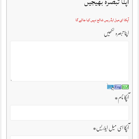
اپنا تبصرہ بھیجیں
آپکا ای میل ایڈریس شائع نہیں کیا جائے گا
اپنا تبصرہ لکھیں
آپکا نام
*
آپکا ای میل ایڈریس
*