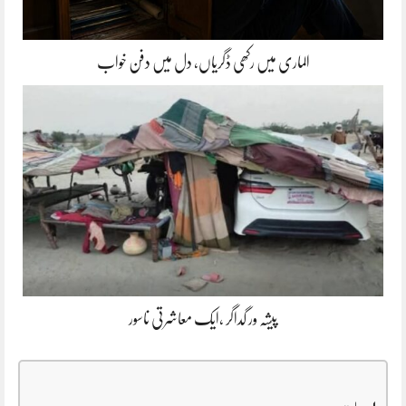
الماری میں رکھی ڈگریاں، دل میں دفن خواب
پیشہ ور گداگر ،ایک معاشرتی ناسور