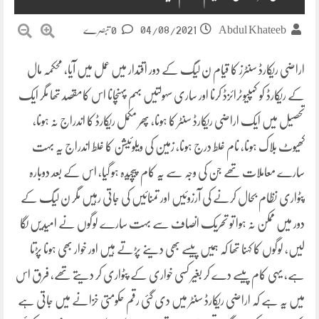
04/08/2021
Abdul Khateeb
0 تبصرے
اراضی ریکارڈ سنٹرز کا قیام ن لیگ کے دور اقتدار میں عمل میں آیا، محکمہ مال
کے ریکارڈ کو کمپیوٹرائزڈ کرنا اور ساری سہولتیں بہم پہنچانا اس کامقصد تھا مگر ایک
تحصیل میں ایک اراضی ریکارڈ سنٹر کا ہونا، پھر مکمل ریکارڈ کا اندراج نہ ہونا،
کھیوٹ بلاک ہونا، نام غلط درج ہونا، زمین کی ویلوئیشن کا غلط اندراج یہ بہت
سارے معاملات تھے جن کی وجہ سے یہ کام پیچیدہ ہو گیا، اس کے بعد دوبارہ
پٹواری نظام بحال کرنے کی آرزوئیں اور تمنائیں کی جاتی رہیں مگر ن لیگ کے
دور میں ممکن نہ ہوا تو تحریک انصاف سے بہت سارے لوگوں نے امیدیں لگا
لیں، لوگوں کا کہنا تھا کہ ہمیں پیسے بھی دینے پڑتے ہیں اور خوار بھی ہونا پڑتا
ہے، یہی کام پیسے دے کر بغیر کسی خواری کے پٹواری کر دیتے تھے، فرق اس
میں یہ ہے کہ اراضی ریکارڈ سنٹر میں دی گئی رقم حکومتی خزانے میں جاتی ہے