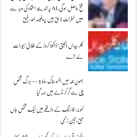
فتح حاصل ہو گی،AI پر اندھے اعتماد کی وجہ سے
ہمیں خطرات لاحق ہیں پروفیسر احمد رفیق
کلرسیداں ڈکیتی‘ڈاکو1 کروڑ کے طلائی زیورات
لے اڑے
بھون نلہ میں افسوسناک حادثہ — بزرگ شخص
پلی سے گر کر نالے میں بہہ گیا
کہوٹہ: فائرنگ کے واقعے میں ایک شخص جاں
بحق، تین زخمی