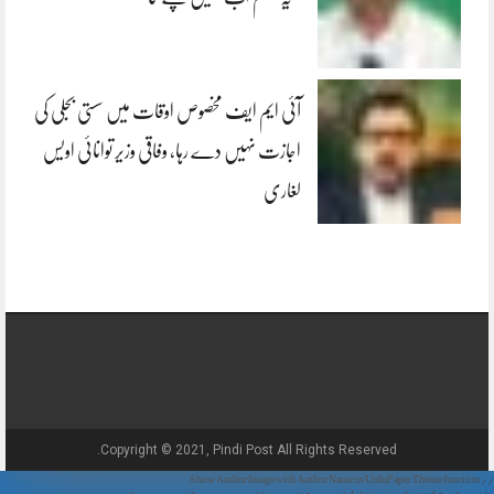
آئی ایم ایف مخصوص اوقات میں سستی بجلی کی
اجازت نہیں دے رہا، وفاقی وزیر توانائی اویس
لغاری
Copyright © 2021, Pindi Post All Rights Reserved.
// Show Author Image with Author Name in UrduPaper Theme function