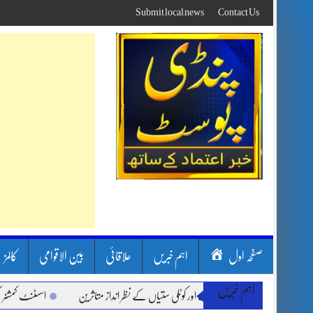
Skip
Submit local news
Contact Us
to
content
صفحہ اول
اہم خبریں
علاقائی
بین الاقوامی
کالمز
اہم خبریں
ون بارشیں، لینڈ سلائیڈنگ اور کوٹلی ستیاں کے نظر انداز متاثرین
اسسٹنٹ کمشنر کلرسید