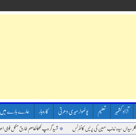
آزاد کشمیر
تعلیم
پوٹھوار میری دھرتی
کاروبار
ہمارے بارے میں
اں سیدہ زینب حسین کی پریس کانفرنس
شہید گر وپ کیپٹنعاصم طارق مکمل فوجی اعزاز کے س