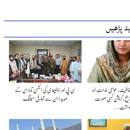
د پڑھیں
 شفافیت، عوامی خدمت اور
سی پی او،راولپنڈی کی انجمن تاجران کے
جیح، کرپشن کسی صورت
عہدیداران سے تعارفی میٹنگ
داشت…