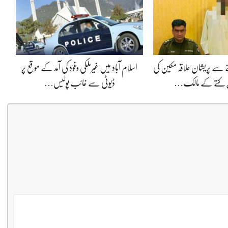
 سے پریشان علاقہ مکین کی
اسلام آباد میں غیرملکی وفود کی آمد کے موقع پر
ر کتے کے مالک…
ڈیوٹی سے غائب پولیس…