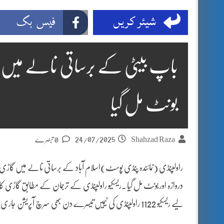
شیئر کریں
فیس بک
باپ بیٹی کے برساتی نالے میں بہہ
بونٹ مل گیا
24/07/2025
Shahzad Raza
0 تبصرے
دروازہ اور بونٹ مل گیا ۔ریسکیو راولپنڈی کے ترجمان کے مطابق گاڑی 
لیے ریسکیو 1122 راولپنڈی کی ٹیمیں تیسرے دن بھی سرچ آپریشن جاری رکھے ہوئے ہے