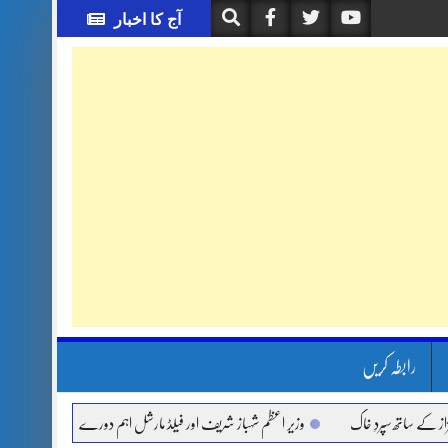
آج کا اخبار
رابطہ کریں
اتھ سپردِ خاک
وزیر اعظم شہباز شریف اور فیلڈ مارشل اہم دورے پر سعودی عرب روانہ