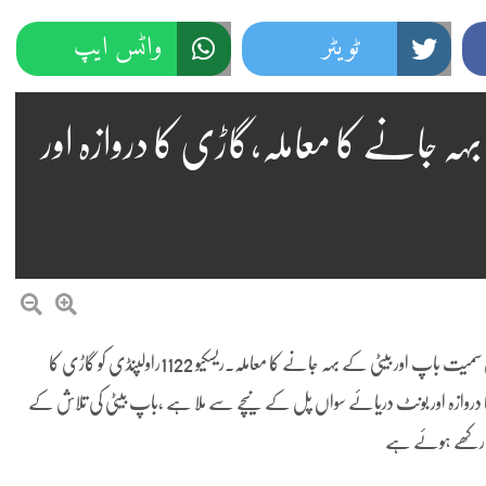
ٹویٹر
واٹس ایپ
 جانے کا معاملہ،گاڑی کا دروازہ اور
راولپنڈی (نمائندہ پنڈی پوسٹ)اسلام آباد کے برساتی نالے میں گاڑی سمیت باپ اور بیٹی کے بہہ جانے کا معاملہ۔ریسکیو 1122راولپنڈی کو گاڑی کا
کا دروازہ اور بونٹ دریائے سواں پل کے نیچے سے ملا ہے ،باپ بیٹی کی تلاش کے