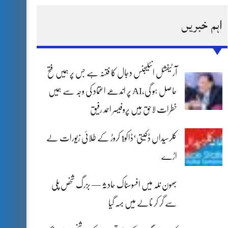
اہم خبریں
آرٹیفشل انٹلیجنس دجال کا فتنہ ہے جس پر ہمیں فتح
حاصل ہو گی،AI پر اندھے اعتماد کی وجہ سے ہمیں
خطرات لاحق ہیں پروفیسر احمد رفیق
کلرسیداں ڈکیتی‘ڈاکو1 کروڑ کے طلائی زیورات لے
اڑے
بھون نلہ میں افسوسناک حادثہ — بزرگ شخص پلی
سے گر کر نالے میں بہہ گیا