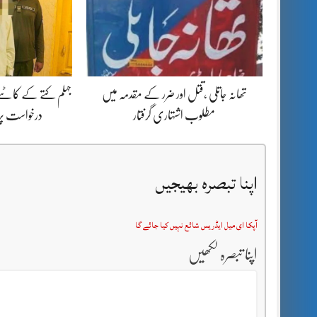
تھانہ جاتلی ،قتل اور ضرر کے مقدمہ میں
جہلم کتے کے کاٹنے
مطلوب اشتہاری گرفتار
درخواست پ
اپنا تبصرہ بھیجیں
آپکا ای میل ایڈریس شائع نہیں کیا جائے گا
اپنا تبصرہ لکھیں