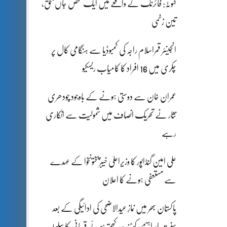
کہوٹہ: فائرنگ کے واقعے میں ایک شخص جاں بحق،
تین زخمی
انجینئر قمراسلام راجہ کی کمبوڈیا سے ہنگامی کال پر
چکری میں 16 افراد کا کامیاب ریسکیو
عمران خان سے دوستی ہونے کے باوجود چودھری
نثار نے تحریک انصاف میں شمولیت سے انکاری
رہے
علی امین گنڈاپور کا وزیراعلیٰ خیبرپختونخوا کے عہدے
سے مستعفی ہونے کا اعلان
پاکستان بھر میں نمازِ عیدالاضحی کی ادائیگی کے بعد
سنتِ ابراہیمی کو زندہ رکھتے ہوئے قربانی کا سلسلہ