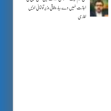
اجازت نہیں دے رہا، وفاقی وزیر توانائی اویس
لغاری