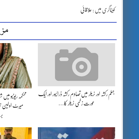
کیٹاگری میں :
علاقائی
مزی
جہلم رکشہ اور ٹریلر میں تصادم رکشہ ڈرائیور اور ایک
محکمہ ریونیو میں
عورت زخمی ٹریلر کا…
میرٹ اولین تر
بر