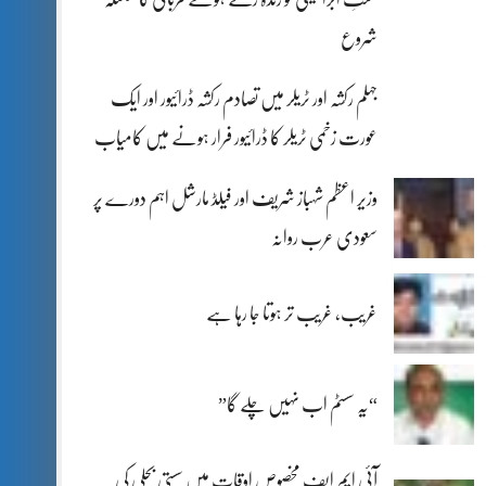
شروع
جہلم رکشہ اور ٹریلر میں تصادم رکشہ ڈرائیور اور ایک
عورت زخمی ٹریلر کا ڈرائیور فرار ہونے میں کامیاب
وزیر اعظم شہباز شریف اور فیلڈ مارشل اہم دورے پر
سعودی عرب روانہ
غریب، غریب تر ہوتا جا رہا ہے
“یہ سسٹم اب نہیں چلے گا”
آئی ایم ایف مخصوص اوقات میں سستی بجلی کی