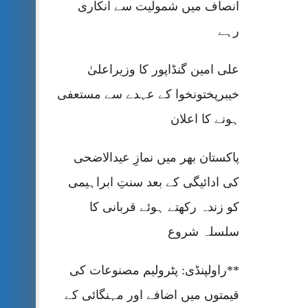
انصاف میں شمولیت سے انکاری
رہے
علی امین گنڈاپور کا وزیراعلیٰ
خیبرپختونخوا کے عہدے سے مستعفی
ہونے کا اعلان
پاکستان بھر میں نمازِ عیدالاضحی
کی ادائیگی کے بعد سنتِ ابراہیمی
کو زندہ رکھتے ہوئے قربانی کا
سلسلہ شروع
**راولپنڈی: پٹرولیم مصنوعات کی
قیمتوں میں اضافے اور مہنگائی کے