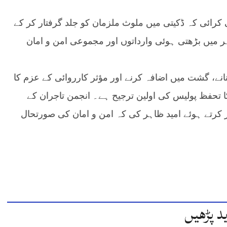
 کرائی کہ ڈکیتی میں ملوث ملزمان کو جلد گرفتار کر کے
ہر میں بڑھتی ہوئی وارداتوں اور مجموعی امن و امان
انے، گشت میں اضافہ کرنے اور مؤثر کارروائی کے عزم کا
ا تحفظ پولیس کی اولین ترجیح ہے۔ انجمن تاجران کے
ار کرتے ہوئے امید ظاہر کی کہ امن و امان کی صورتحال
د پڑھیں