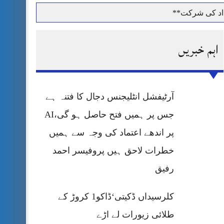
داد کی شرکت**
اہم خبریں
حرمت پر قربان
آرٹیفشل انٹلیجنس دجال کا فتنہ ہے
 کی پریس کانفرنس
جس پر ہمیں فتح حاصل ہو گی،AI
پر اندھے اعتماد کی وجہ سے ہمیں
خطرات لاحق ہیں پروفیسر احمد
رفیق
کلرسیداں ڈکیتی‘ڈاکو1 کروڑ کے
طلائی زیورات لے اڑے