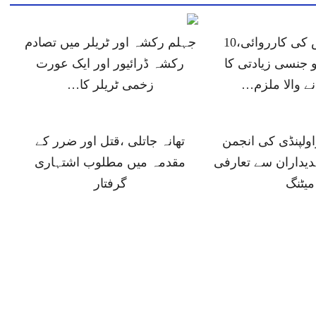
جہلم پولیس کی کارروائی،10
جہلم رکشہ اور ٹریلر میں تصادم
 جنسی زیادتی کا
رکشہ ڈرائیور اور ایک عورت
انے والا ملزم…
زخمی ٹریلر کا…
ولپنڈی کی انجمن
تھانہ جاتلی ،قتل اور ضرر کے
دیداران سے تعارفی
مقدمہ میں مطلوب اشتہاری
میٹنگ
گرفتار