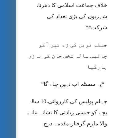
خلاف جماعت اسلامی کا دھرنا،
شہریوں کی بڑی تعداد کی
شرکت**
جہلم ٹرین کی زد میں آکر
چالیس سالہ شخص جان کی بازی
ہارگیا
“یہ سسٹم اب نہیں چلے گا”
جہلم پولیس کی کارروائی،10 سالہ
بچے کو جنسی زیادتی کا نشانہ بنانے
والا ملزم گرفتار،مقدمہ درج