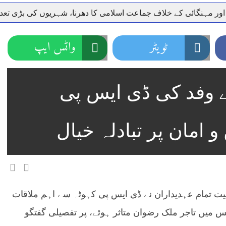
 اور مہنگائی کے خلاف جماعت اسلامی کا دھرنا، شہریوں کی بڑی تع
ر سعودی عرب روانہ
ٹویٹر
واٹس ایپ
نہیں دے رہا، وفاقی وزیر توانائی اویس لغاری
جموں 6 تحریک شاد باد کا عبدالخطیب چودھری کی حمایت کا اعلان
 شہری کو پیش ہونے کا حکم
چارسدہ کا بہادر سپوت وطن کی 
رسیداں
ے وفد کی ڈی ایس پی
خلاف سخت ایکشن، 2 اے ایس آئی سمیت 12 اہلکاروں کو نوکری سے فارغ کردیا گیا۔
ر انداز متاثرین
اسسٹنٹ کمشنر کلرسیداں سیدہ زینب حسین
 امان پر تبادلہ خیال
ت تمام عہدیداران نے ڈی ایس پی کہوٹہ سے اہم ملاقات
 میں تاجر ملک رضوان متاثر ہوئے، پر تفصیلی گفتگو