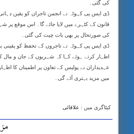
کی گئی۔
ڈی ایس پی کہوٹہ نے انجمن تاجران کو یقین دہانی
قانون کے کٹہرے میں لایا جائے گا۔ اس موقع پر ش
کی صورتحال پر بھی بات چیت کی گئی۔
ڈی ایس پی کہوٹہ نے تاجروں کے تحفظ کو یقینی بن
اظہار کرتے ہوئے کہا کہ شہریوں کے جان و مال ک
عہدیداران نے پولیس کے تعاون پر اطمینان کا اظہ
میں مزید بہتری آئے گی۔
کیٹاگری میں :
علاقائی
مزی