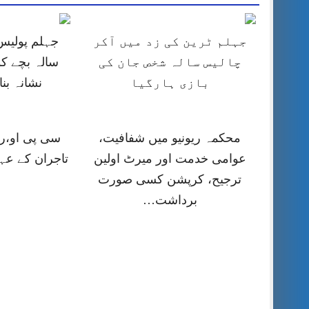
جہلم ٹرین کی زد میں آکر
چالیس سالہ شخص جان کی
سالہ بچے کو
بازی ہارگیا
نشانہ بن
محکمہ ریونیو میں شفافیت،
سی پی او،را
عوامی خدمت اور میرٹ اولین
تاجران کے عہ
ترجیح، کرپشن کسی صورت
برداشت…