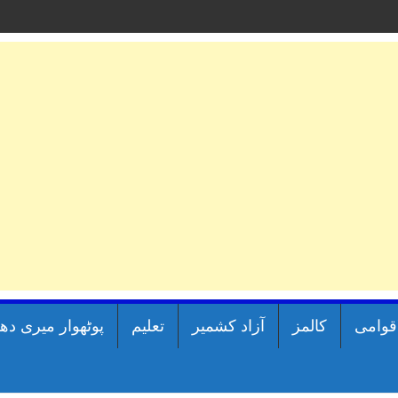
اقوامی
کالمز
آزاد کشمیر
تعلیم
پوٹھوار میری دھ