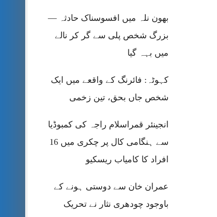
بھون نلہ میں افسوسناک حادثہ —
بزرگ شخص پلی سے گر کر نالے
میں بہہ گیا
کہوٹہ: فائرنگ کے واقعے میں ایک
شخص جاں بحق، تین زخمی
انجینئر قمراسلام راجہ کی کمبوڈیا
سے ہنگامی کال پر چکری میں 16
افراد کا کامیاب ریسکیو
عمران خان سے دوستی ہونے کے
باوجود چودھری نثار نے تحریک