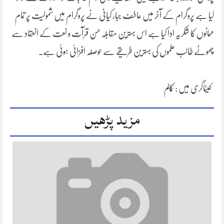
گیا ہے پروگرام کے آخر میں عاطف جبار کیانی نے پروگرام میں شمولیت پر تمام
مہمانوں کا شکریہ ادا کیا ہے اس بہترین مقابلہ حسن قرآت و نعت کے انعقاد سے
چھوٹے طالب علموں کی بہترین طریقے سے حوصلہ افزائی ہوئی ہے۔
کیٹاگری میں :
کالم
مزید پڑھیں