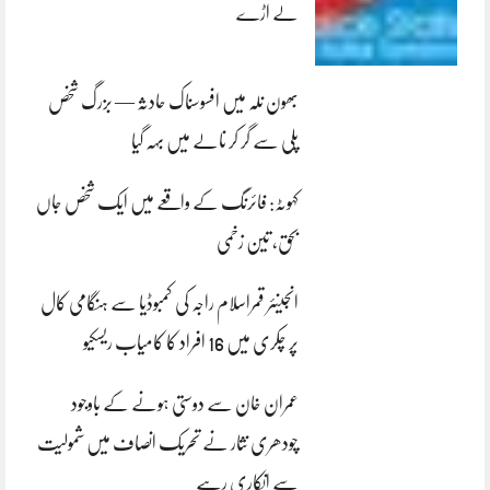
لے اڑے
بھون نلہ میں افسوسناک حادثہ — بزرگ شخص
پلی سے گر کر نالے میں بہہ گیا
کہوٹہ: فائرنگ کے واقعے میں ایک شخص جاں
بحق، تین زخمی
انجینئر قمراسلام راجہ کی کمبوڈیا سے ہنگامی کال
پر چکری میں 16 افراد کا کامیاب ریسکیو
عمران خان سے دوستی ہونے کے باوجود
چودھری نثار نے تحریک انصاف میں شمولیت
سے انکاری رہے