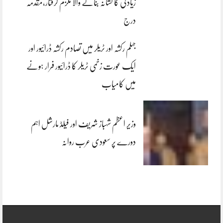
زیادتی کا نشانہ بنانے والا ملزم گرفتار،مقدمہ
درج
جہلم رکشہ اور ٹریلر میں تصادم رکشہ ڈرائیور اور
ایک عورت زخمی ٹریلر کا ڈرائیور فرار ہونے
میں کامیاب
وزیر اعظم شہباز شریف اور فیلڈ مارشل اہم
دورے پر سعودی عرب روانہ