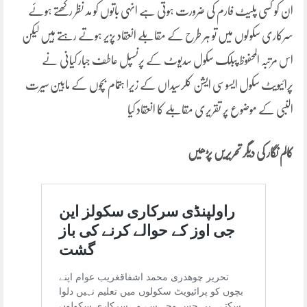
ان کو کسی پلیٹ فارم کی ضرورت ہوتی ہے انہی باتوں کو مد نظر رکھتے ہوئے
سرکاری سکولوں میں تو ہر طرح کے مقابلے انعقاد پزیر ہوتے رہتے ہیں لیکن
اس مرتبہ المحفوظ پبلک سکول سدیوٹ کے پرنسپل عاطف جبار کیانی نے
پرائیویٹ سکول ایسوسی ایشن کلرسیداں کے زیرا ہتمام بچوں کے مابین سیرت
النبی کے موضوع پر تقریری مقابلے کا انعقاد کیا
کالم نگار کی دیگر تحریریں پڑھیں