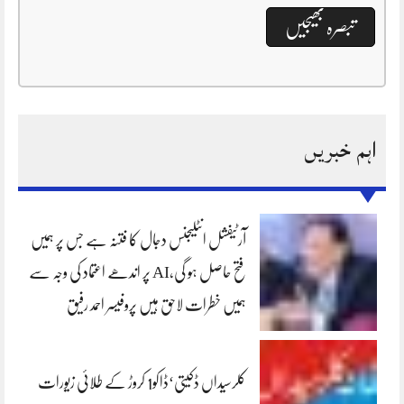
اہم خبریں
آرٹیفشل انٹلیجنس دجال کا فتنہ ہے جس پر ہمیں
فتح حاصل ہو گی،AI پر اندھے اعتماد کی وجہ سے
ہمیں خطرات لاحق ہیں پروفیسر احمد رفیق
کلرسیداں ڈکیتی‘ڈاکو1 کروڑ کے طلائی زیورات