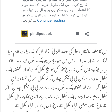
جس کا مقصد عاشقان رسول کی حوصلہ افزائی کرنا اور ان کو ایک پلیٹ فارم مہیا
کرنا ہے مقابلہ حصہ لانے میں میں علیزہ یاسر ایمز پبلک سکول ڈیرہ خالصہ،فاطمہ
بی بی یونائیٹڈ ماڈل سکول شاہ باغ،ثنیہ گل نیو ایج سکول گڑاٹہ،نور انور المحفوظ پبلک
سکول سدیوٹ، مسکان بی بی نیشنل چلڈرن گرائمر سکول،معرش النساء نیو ایج
سکول گڑاٹہ،صفا نور المحفوظ پبلک سکول سدیوٹ،مومنہ بی بی، نیشنل چلڈرن گرائمر
سکول،خدیجہ یاسر ایمز سٹار پبلک سکول ڈیرہ خالصہ،مریم اسحاق یونائیٹد ماڈل سکول
شاہ باغ، شائزہ معشوق اقراء سکول شاہ باغ، لاریب فاطمہ اقراء سکول شاہ