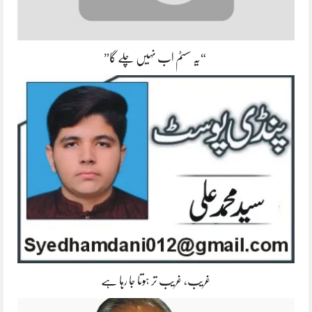
“یہ سسٹم اب نہیں چلے گا”
غریب، غریب تر ہوتا جا رہا ہے