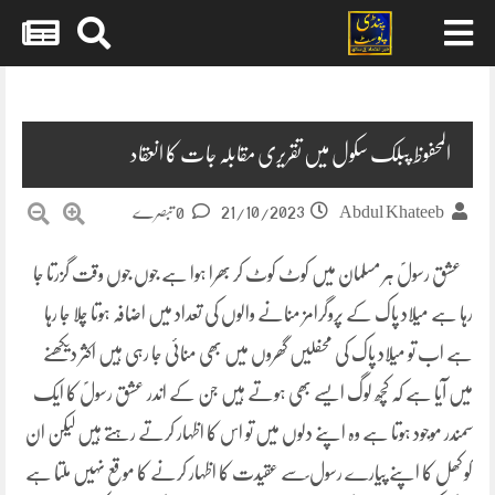
Skip
to
content
المحفوظ پبلک سکول میں تقریری مقابلہ جات کا انعقاد
21/10/2023
Abdul Khateeb
0 تبصرے
عشق رسولؐ ہر مسلمان میں کوٹ کوٹ کر بھرا ہوا ہے جوں جوں وقت گزرتا جا
رہا ہے میلاد پاک کے پروگرامز منانے والوں کی تعداد میں اضافہ ہوتا چلا جا رہا
ہے اب تو میلاد پاک کی محفلیں گھروں میں بھی منائی جا رہی ہیں اکثر دیکھنے
میں آیا ہے کہ کچھ لوگ ایسے بھی ہوتے ہیں جن کے اندر عشق رسولؐ کا ایک
سمندر موجود ہوتا ہے وہ اپنے دلوں میں تو اس کا اظہار کرتے رہتے ہیں لیکن ان
کو کھل کا اپنے پیارے رسول ؐسے عقیدت کا اظہار کرنے کا موقع نہیں ملتا ہے