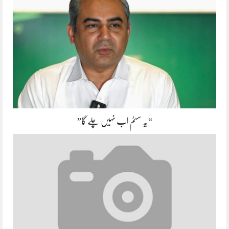
“یہ سسٹم اب نہیں چلے گا”