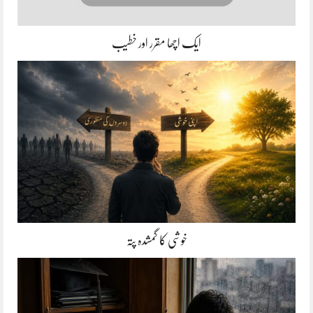
ایک اچھا مقرر اور خطیب
خوشی کا گمشدہ پتہ