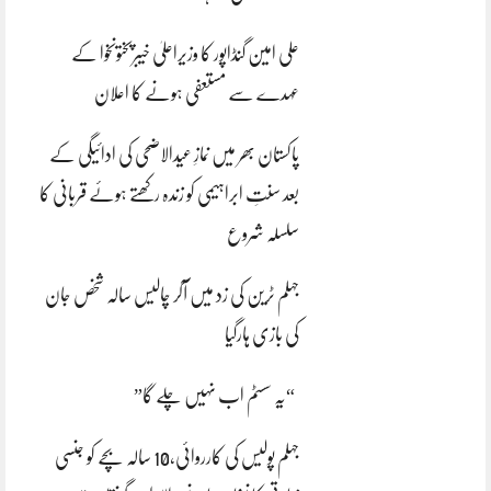
علی امین گنڈاپور کا وزیراعلیٰ خیبرپختونخوا کے
عہدے سے مستعفی ہونے کا اعلان
پاکستان بھر میں نمازِ عیدالاضحی کی ادائیگی کے
بعد سنتِ ابراہیمی کو زندہ رکھتے ہوئے قربانی کا
سلسلہ شروع
جہلم ٹرین کی زد میں آکر چالیس سالہ شخص جان
کی بازی ہارگیا
“یہ سسٹم اب نہیں چلے گا”
جہلم پولیس کی کارروائی،10 سالہ بچے کو جنسی