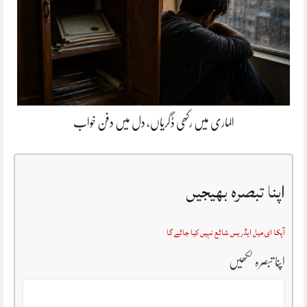
الماری میں رکھی ڈگریاں، دل میں دفن خواب
اپنا تبصرہ بھیجیں
آپکا ای میل ایڈریس شائع نہیں کیا جائے گا
اپنا تبصرہ لکھیں