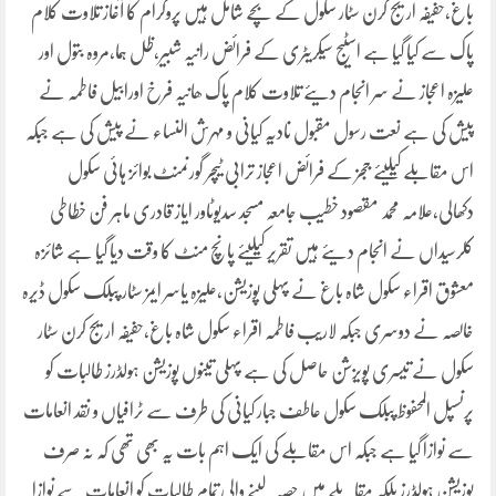
باغ،حفیفہ اریج کرن سٹار سکول کے بچے شامل ہیں پروگرام کا آغاز تلاوت کلام
پاک سے کیا گیا ہے اسٹیج سیکریٹری کے فرائض رانیہ شبیر،ظل ہما،مروہ بتول اور
علیزہ اعجاز نے سر انجام دیئے تلاوت کلام پاک ھانیہ فرخ اورابیل فاطمہ نے
پیش کی ہے نعت رسول مقبول نادیہ کیانی و مہرش النساء نے پیش کی ہے جبکہ
اس مقابلے کیلیئے ججز کے فرائض اعجاز ترابی ٹیچر گورنمنٹ بوائز ہائی سکول
دکھالی،علامہ محمد مقصود خطیب جامعہ مسجد سدیوٹاور ایاز قادری ماہر فن خطاطی
کلرسیداں نے انجام دیئے ہیں تقریر کیلیئے پانچ منٹ کا وقت دیا گیا ہے شائزہ
معشوق اقراء سکول شاہ باغ نے پہلی پوزیشن،علیزہ یاسر ایمز سٹار پبلک سکول ڈیرہ
خالصہ نے دوسری جبکہ لاریب فاطمہ اقراء سکول شاہ باغ،حفیفہ اریج کرن سٹار
سکول نے تیسری پویزشن حاصل کی ہے پہلی تینوں پوزیشن ہولڈرز طالبات کو
پرنسپل المحفوظ پبلک سکول عاطف جبار کیانی کی طرف سے ٹرافیاں و نقد انعامات
سے نوازا گیا ہے جبکہ اس مقابلے کی ایک اہم بات یہ بھی تھی کہ نہ صرف
پوزیشن ہولڈرز بلکہ مقابلے میں حصہ لینے والی تمام طالبات کو انعامات سے نوازا