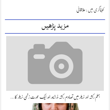
کیٹاگری میں :
علاقائی
مزید پڑھیں
جہلم رکشہ اور ٹریلر میں تصادم رکشہ ڈرائیور اور ایک عورت زخمی ٹریلر کا…