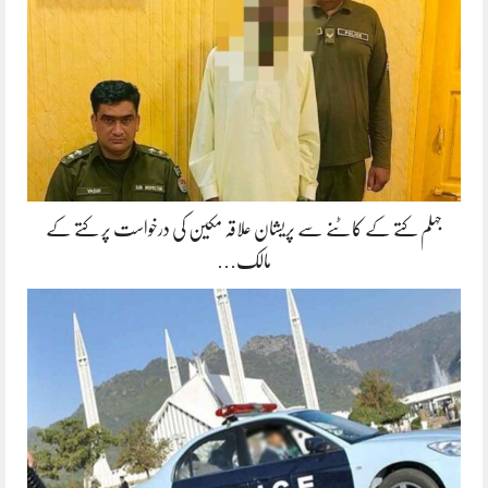
جہلم کتے کے کاٹنے سے پریشان علاقہ مکین کی درخواست پر کتے کے
مالک…