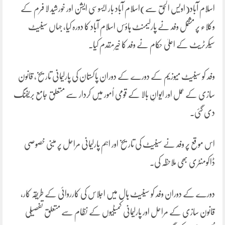
اسلام آباد(اویس الحق سے)اسلام آباد بار ایسوسی ایشن اور خورشید لا فرم کے
وکلاء پر مشتمل وفد نے پارلیمنٹ ہاؤس اسلام آباد کا دورہ کیا، جہاں سینیٹ
سیکرٹریٹ کے اعلیٰ حکام نے وفد کا خیرمقدم کیا۔
وفد کو سینیٹ میوزیم کے دورے کے دوران پاکستان کی پارلیمانی تاریخ، قانون
سازی کے عمل اور ایوانِ بالا کے قومی اُمور میں کردار سے متعلق جامع بریفنگ
دی گئی۔
اس موقع پر وفد نے سینیٹ کی تاریخ اور اہم پارلیمانی مراحل پر مبنی خصوصی
ڈاکومنٹری بھی ملاحظہ کی۔
دورے کے دوران وفد کو سینیٹ ہال میں اجلاس کی کارروائی کے طریقہ کار،
قانون سازی کے مراحل اور پارلیمانی کمیٹیوں کے نظام سے متعلق تفصیلی