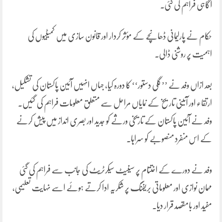
آگاہی فراہم کی گئی۔
حکام نے پارلیمانی ڈھانچے کے مؤثر کردار اور قانون سازی میں کمیٹیوں کی
اہمیت پر روشنی ڈالی۔
بعد ازاں وفد نے ’’گلی دستور‘‘ کا دورہ کیا، جہاں انہیں آئین پاکستان کی تشکیل،
ارتقاء اور آئینی تاریخ کے نمایاں مراحل سے متعلق معلومات فراہم کی گئیں۔
وفد نے آئین پاکستان کے تاریخی ورثے کو جدید اور بصری انداز میں پیش کرنے
کے اس منفرد منصوبے کو سراہا۔
وفد نے دورے کے اختتام پر سینیٹ سیکرٹریٹ کی جانب سے فراہم کی گئی
مہمان نوازی اور معلوماتی بریفنگ پر شکریہ ادا کرتے ہوئے اسے نہایت تعلیمی،
مفید اور بامقصد قرار دیا۔