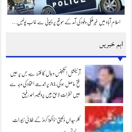
اسلام آباد میں غیرملکی وفود کی آمد کے موقع پر ڈیوٹی سے غائب پولیس…
اہم خبریں
آرٹیفشل انٹلیجنس دجال کا فتنہ ہے جس پر ہمیں
فتح حاصل ہو گی،AI پر اندھے اعتماد کی وجہ سے
ہمیں خطرات لاحق ہیں پروفیسر احمد رفیق
کلرسیداں ڈکیتی‘ڈاکو1 کروڑ کے طلائی زیورات
لے اڑے