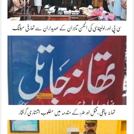
سی پی او،راولپنڈی کی انجمن تاجران کے عہدیداران سے تعارفی میٹنگ
تھانہ جاتلی ،قتل اور ضرر کے مقدمہ میں مطلوب اشتہاری گرفتار