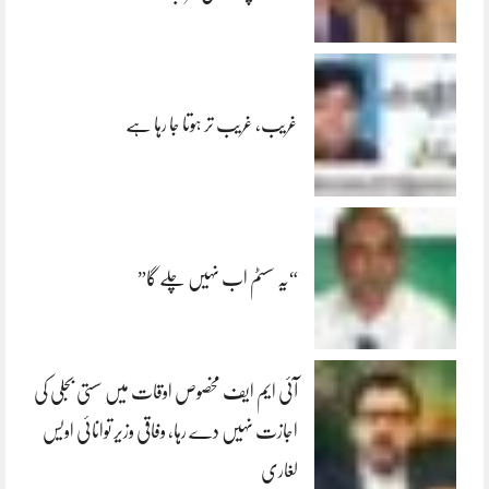
غریب، غریب تر ہوتا جا رہا ہے
“یہ سسٹم اب نہیں چلے گا”
آئی ایم ایف مخصوص اوقات میں سستی بجلی کی
اجازت نہیں دے رہا، وفاقی وزیر توانائی اویس
لغاری