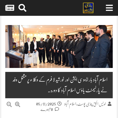
Skip
to
content
اسلام آباد بار ایسوسی ایشن اور خورشید لا فرم کے وکلاء پر مشتمل وفد
نے پارلیمنٹ ہاؤس اسلام آباد کا دورہ۔
05/11/2025
اویس الحق پنڈی پوسٹ،اسلام آباد
0 تبصرے