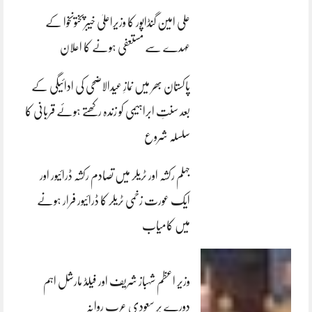
علی امین گنڈاپور کا وزیراعلیٰ خیبرپختونخوا کے
عہدے سے مستعفی ہونے کا اعلان
پاکستان بھر میں نمازِ عیدالاضحی کی ادائیگی کے
بعد سنتِ ابراہیمی کو زندہ رکھتے ہوئے قربانی کا
سلسلہ شروع
جہلم رکشہ اور ٹریلر میں تصادم رکشہ ڈرائیور اور
ایک عورت زخمی ٹریلر کا ڈرائیور فرار ہونے
میں کامیاب
وزیر اعظم شہباز شریف اور فیلڈ مارشل اہم
دورے پر سعودی عرب روانہ