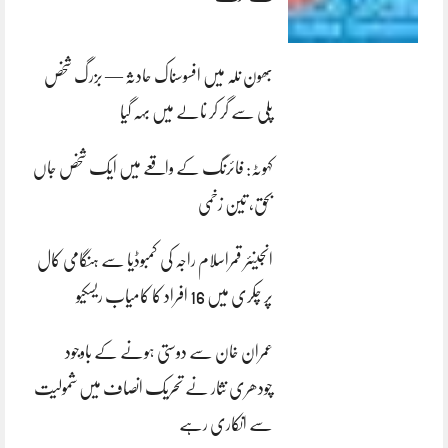
بھون نلہ میں افسوسناک حادثہ — بزرگ شخص
پلی سے گر کر نالے میں بہہ گیا
کہوٹہ: فائرنگ کے واقعے میں ایک شخص جاں
بحق، تین زخمی
انجینئر قمراسلام راجہ کی کمبوڈیا سے ہنگامی کال
پر چکری میں 16 افراد کا کامیاب ریسکیو
عمران خان سے دوستی ہونے کے باوجود
چودھری نثار نے تحریک انصاف میں شمولیت
سے انکاری رہے