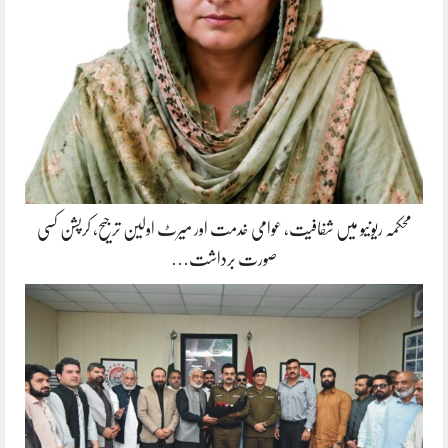
محکمہ ریونیو میں شفافیت، عوامی خدمت اور میرٹ اولین ترجیح، کرپشن کسی
صورت برداشت…